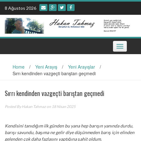
Skip
8 Ağustos 2026
to
content
Toggle
navigation
Home
/
Yeni Arayış
/
Yeni Arayışlar
/
Sırrı kendinden vazgeçti barıştan geçmedi
Sırrı kendinden vazgeçti barıştan geçmedi
Posted By
Hakan Tahmaz
on 18 Nisan 2025
Kendisini tanıdığım ilk günden bu yana hep barışın yanında durdu,
barışı savundu, başıma n
e gelir diye düşünmeden barış için elinden
gelenden çok daha fazlasını yaptığına şahit oldum.