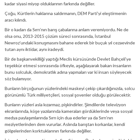
kadar siyasi miyop olduklarının farkında değiller.
Çoğu, Kürtlerin haklarına saldırmanın, DEM Parti’yi eleştirmenin
aracı kılındı.
Bir o kadarı da Sırrı’nın barış çabalarına anlam veremiyordu. Ne de
olsa onu, 2013-2015 çözüm süreci sonrasında, İstanbul
Newroz’undaki konuşmasını bahane ederek bir buçuk yıl cezaevinde
tutan aynı iktidar, aynı iradeydi.
Bir de başkanvekilliği yaptığı Meclis kürsüsünde Devlet Bahçeli’ye
teşekkür etmesi sonrasında öfkeyle, aşağılayarak bakan insanların
bunu solculuk, demokratlık adına yapmaları var ki insan söyleyecek
söz bulamıyor.
Bunların birçoğunun yüzlerindeki maskeyi çekip çıkardığınızda, solcu
görünümlü Türk milliyetçileri, sosyal şovenler olduğu görülecektir.
Bunların yüzleri asla kızarmaz, pişkindirler. Şimdilerde televizyon
ekranlarında, köşe yazılarında kameraları gördüklerinde veya sosyal
medya paylaşımlarında Sırrı için dua ederler ya da Sırrı’nın
meziyetlerinden dem vururlar. Aslında barıştan korkanlar, kendi
gölgelerinden korktuklarının farkında değiller.