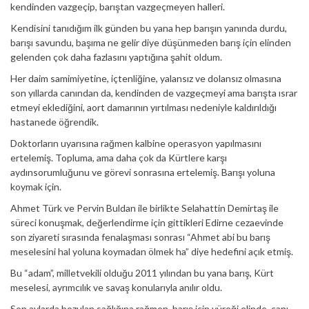
kendinden vazgeçip, barıştan vazgeçmeyen halleri.
Kendisini tanıdığım ilk günden bu yana hep barışın yanında durdu,
barışı savundu, başıma ne gelir diye düşünmeden barış için elinden
gelenden çok daha fazlasını yaptığına şahit oldum.
Her daim samimiyetine, içtenliğine, yalansız ve dolansız olmasına
son yıllarda canından da, kendinden de vazgeçmeyi ama barışta ısrar
etmeyi eklediğini, aort damarının yırtılması nedeniyle kaldırıldığı
hastanede öğrendik.
Doktorların uyarısına rağmen kalbine operasyon yapılmasını
ertelemiş. Topluma, ama daha çok da Kürtlere karşı
aydınsorumluğunu ve görevi sonrasına ertelemiş. Barışı yoluna
koymak için.
Ahmet Türk ve Pervin Buldan ile birlikte Selahattin Demirtaş ile
süreci konuşmak, değerlendirme için gittikleri Edirne cezaevinde
son ziyareti sırasında fenalaşması sonrası “Ahmet abi bu barış
meselesini hal yoluna koymadan ölmek ha” diye hedefini açık etmiş.
Bu “adam”, milletvekili olduğu 2011 yılından bu yana barış, Kürt
meselesi, ayrımcılık ve savaş konularıyla anılır oldu.
Son aylarda bozulan sağlığına rağmen, barış için yüreği elinde, canı