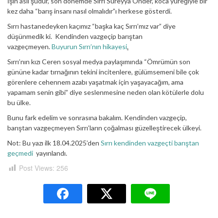
İşin aslı şudur, son dönemde Sırrı Süreyya Önder, koca yüreğiyle bir
kez daha “barış insanı nasıl olmalıdır”ı herkese gösterdi.
Sırrı hastanedeyken kaçımız “başka kaç Sırrı’mız var” diye
düşünmedik ki. Kendinden vazgeçip barıştan
vazgeçmeyen.
Buyurun Sırrı’nın hikayesi
.
Sırrı’nın kızı Ceren sosyal medya paylaşımında “Ömrümün son
gününe kadar tırnağının tekini incitenlere, gülümsemeni bile çok
görenlere cehennem azabı yaşatmak için yaşayacağım, ama
yapamam senin gibi” diye seslenmesine neden olan kötülerle dolu
bu ülke.
Bunu fark edelim ve sonrasına bakalım. Kendinden vazgeçip,
barıştan vazgeçmeyen Sırrı’ların çoğalması güzelleştirecek ülkeyi.
Not: Bu yazı ilk 18.04.2025’den
Sırrı kendinden vazgeçti barıştan
geçmedi
yayınlandı.
Post Views:
256