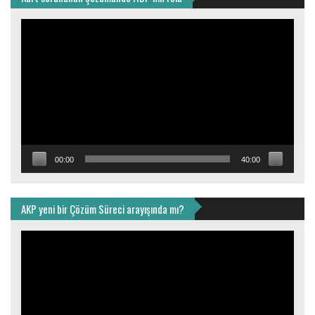
Video
oynatıcı
00:00
40:00
AKP yeni bir Çözüm Süreci arayışında mı?
Video
oynatıcı