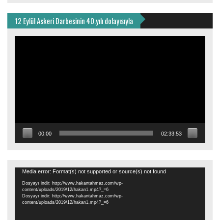
12 Eylül Askeri Darbesinin 40.yılı dolayısıyla
Video
oynatıcı
00:00
02:33:53
Video
Media error: Format(s) not supported or source(s) not found
oynatıcı
Dosyayı indir: http://www.hakantahmaz.com/wp-
content/uploads/2019/12/hakan1.mp4?_=6
Dosyayı indir: http://www.hakantahmaz.com/wp-
content/uploads/2019/12/hakan1.mp4?_=6