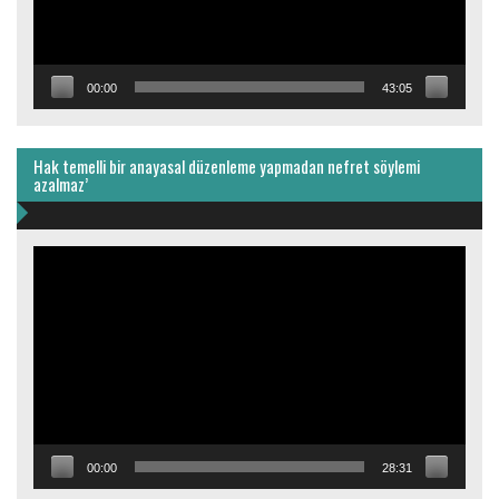
00:00
43:05
Hak temelli bir anayasal düzenleme yapmadan nefret söylemi
azalmaz’
Video
oynatıcı
00:00
28:31