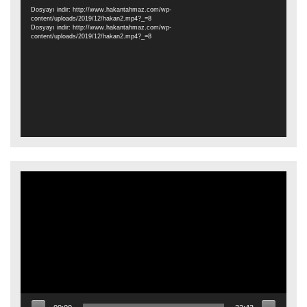
oynatıcı
Dosyayı indir: http://www.hakantahmaz.com/wp-
content/uploads/2019/12/hakan2.mp4?_=8
Dosyayı indir: http://www.hakantahmaz.com/wp-
content/uploads/2019/12/hakan2.mp4?_=8
Video
oynatıcı