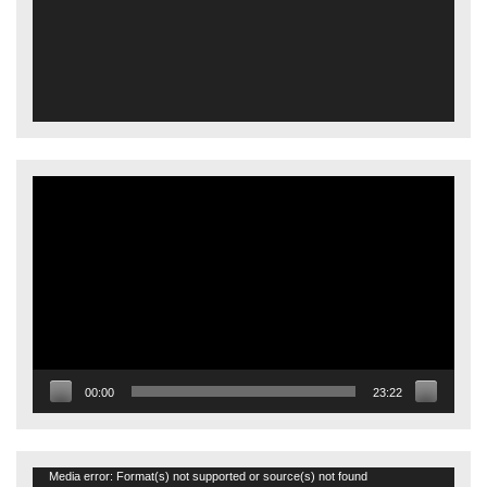
Video
oynatıcı
00:00
23:22
Video
Media error: Format(s) not supported or source(s) not found