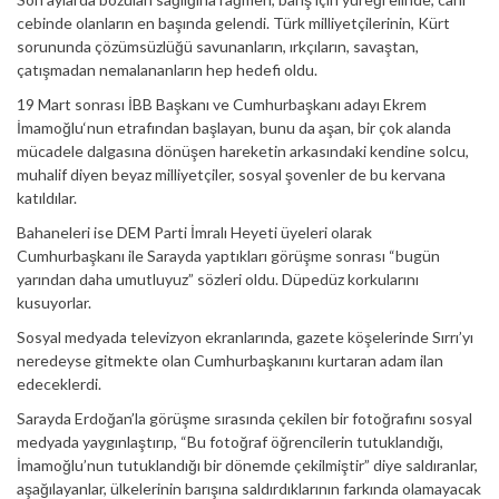
cebinde olanların en başında gelendi. Türk milliyetçilerinin, Kürt
sorununda çözümsüzlüğü savunanların, ırkçıların, savaştan,
çatışmadan nemalananların hep hedefi oldu.
19 Mart sonrası İBB Başkanı ve Cumhurbaşkanı adayı Ekrem
İmamoğlu‘nun etrafından başlayan, bunu da aşan, bir çok alanda
mücadele dalgasına dönüşen hareketin arkasındaki kendine solcu,
muhalif diyen beyaz milliyetçiler, sosyal şovenler de bu kervana
katıldılar.
Bahaneleri ise DEM Parti İmralı Heyeti üyeleri olarak
Cumhurbaşkanı ile Sarayda yaptıkları görüşme sonrası “bugün
yarından daha umutluyuz” sözleri oldu. Düpedüz korkularını
kusuyorlar.
Sosyal medyada televizyon ekranlarında, gazete köşelerinde Sırrı’yı
neredeyse gitmekte olan Cumhurbaşkanını kurtaran adam ilan
edeceklerdi.
Sarayda Erdoğan’la görüşme sırasında çekilen bir fotoğrafını sosyal
medyada yaygınlaştırıp, “Bu fotoğraf öğrencilerin tutuklandığı,
İmamoğlu’nun tutuklandığı bir dönemde çekilmiştir” diye saldıranlar,
aşağılayanlar, ülkelerinin barışına saldırdıklarının farkında olamayacak