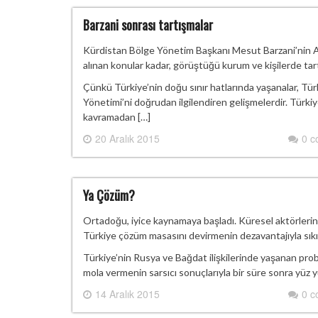
Barzani sonrası tartışmalar
Kürdistan Bölge Yönetim Başkanı Mesut Barzani’nin Ank
alınan konular kadar, görüştüğü kurum ve kişilerde tar
Çünkü Türkiye’nin doğu sınır hatlarında yaşanalar, Türk
Yönetimi’ni doğrudan ilgilendiren gelişmelerdir. Türki
kavramadan […]
20 Aralık 2015
0 
Ya Çözüm?
Ortadoğu, iyice kaynamaya başladı. Küresel aktörlerin 
Türkiye çözüm masasını devirmenin dezavantajıyla sıkışık
Türkiye’nin Rusya ve Bağdat ilişkilerinde yaşanan pro
mola vermenin sarsıcı sonuçlarıyla bir süre sonra yüz 
14 Aralık 2015
0 