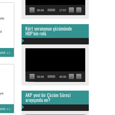
00:00
17:57
ele
Kürt sorununun çözümünde
el
HDP’nin rolü
u
Video
ore >>
oynatıcı
00:00
40:00
eye
AKP yeni bir Çözüm Süreci
arayışında mı?
ore >>