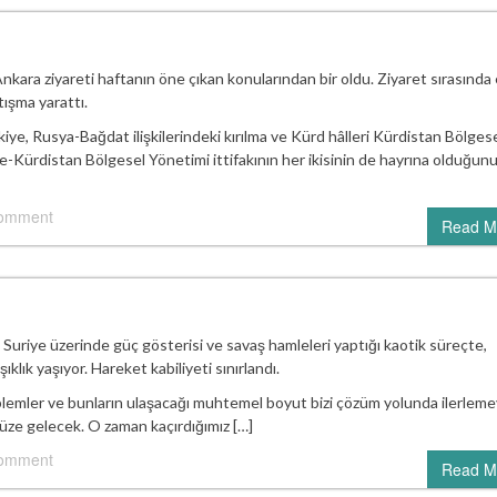
ara ziyareti haftanın öne çıkan konularından bir oldu. Ziyaret sırasında 
tışma yarattı.
iye, Rusya-Bağdat ilişkilerindeki kırılma ve Kürd hâlleri Kürdistan Bölges
ye-Kürdistan Bölgesel Yönetimi ittifakının her ikisinin de hayrına olduğun
comment
Read M
Suriye üzerinde güç gösterisi ve savaş hamleleri yaptığı kaotik süreçte,
lık yaşıyor. Hareket kabiliyeti sınırlandı.
blemler ve bunların ulaşacağı muhtemel boyut bizi çözüm yolunda ilerlem
yüze gelecek. O zaman kaçırdığımız […]
comment
Read M