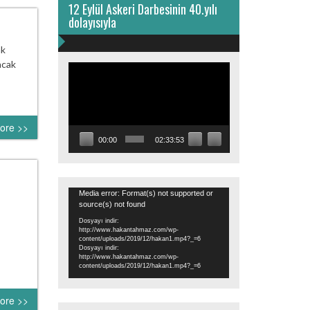
12 Eylül Askeri Darbesinin 40.yılı
dolayısıyla
ak
acak
Video
oynatıcı
ore >>
00:00
02:33:53
Video
Media error: Format(s) not supported or
source(s) not found
oynatıcı
Dosyayı indir:
http://www.hakantahmaz.com/wp-
content/uploads/2019/12/hakan1.mp4?_=6
Dosyayı indir:
http://www.hakantahmaz.com/wp-
content/uploads/2019/12/hakan1.mp4?_=6
ore >>