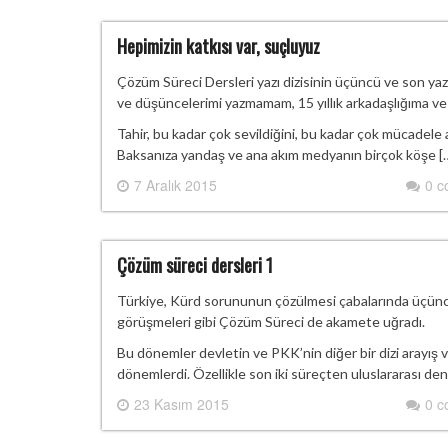
Hepimizin katkısı var, suçluyuz
Çözüm Süreci Dersleri yazı dizisinin üçüncü ve son yaz
ve düşüncelerimi yazmamam, 15 yıllık arkadaşlığıma ve 
Tahir, bu kadar çok sevildiğini, bu kadar çok mücadele
Baksanıza yandaş ve ana akım medyanın birçok köşe [
7 Aralık 2015
0 
Çözüm süreci dersleri 1
Türkiye, Kürd sorununun çözülmesi çabalarında üçüncü
görüşmeleri gibi Çözüm Süreci de akamete uğradı.
Bu dönemler devletin ve PKK’nin diğer bir dizi arayış ve 
dönemlerdi. Özellikle son iki süreçten uluslararası den
23 Kasım 2015
0 