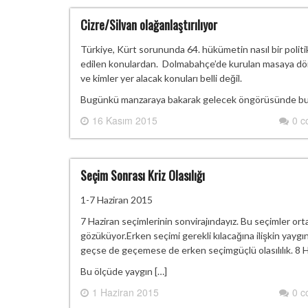
Cizre/Silvan olağanlaştırılıyor
Türkiye, Kürt sorununda 64. hükümetin nasıl bir politik
edilen konulardan. Dolmabahçe’de kurulan masaya dönm
ve kimler yer alacak konuları belli değil.
Bugünkü manzaraya bakarak gelecek öngörüsünde bulunma
16 Kasım 2015
0 
Seçim Sonrası Kriz Olasılığı
1-7 Haziran 2015
7 Haziran seçimlerinin sonvirajındayız. Bu seçimler orta
gözüküyor.Erken seçimi gerekli kılacağına ilişkin yaygı
geçse de geçemese de erken seçimgüçlü olasılılık. 8 Ha
Bu ölçüde yaygın […]
1 Haziran 2015
0 