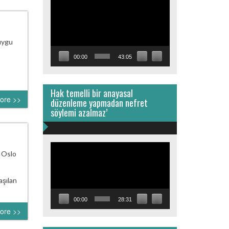
Video
oynatıcı
duygu
00:00
43:05
Hak temelli bir anayasal
ore >>
düzenleme yapmadan nefret
söylemi azalmaz’
Video
e Oslo
oynatıcı
aşılan
00:00
28:31
ore >>