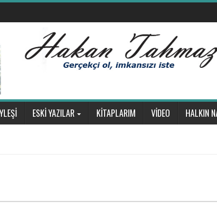
YLEŞİ
ESKİ YAZILAR
KİTAPLARIM
VİDEO
HALKIN N