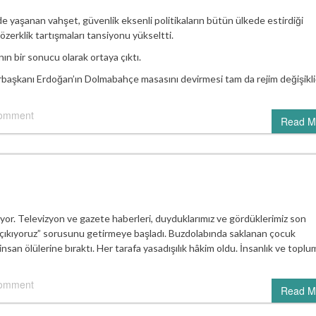
inde yaşanan vahşet, güvenlik eksenli politikaların bütün ülkede estirdiği
zerklik tartışmaları tansiyonu yükseltti.
ın bir sonucu olarak ortaya çıktı.
aşkanı Erdoğan’ın Dolmabahçe masasını devirmesi tam da rejim değişikl
comment
Read M
miyor. Televizyon ve gazete haberleri, duyduklarımız ve gördüklerimiz son
ı çıkıyoruz” sorusunu getirmeye başladı. Buzdolabında saklanan çocuk
san ölülerine bıraktı. Her tarafa yasadışılık hâkim oldu. İnsanlık ve toplu
comment
Read M