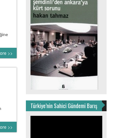
iğine
ore >>
Türkiye’nin Sahici Gündemi Barış
m
Video
oynatıcı
ore >>