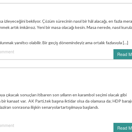
a izleyeceğini bekliyor. Çözüm sürecinin nasıl bir hâl alacağı, en fazla mer
ek artık imkânsız. Yeni bir masa olacağı kesin. Masa nerede, nasıl kurul
k yanıltıcı olabilir. Bir geçiş dönemindeyiz ama ortalık fazlasıyla […]
comment
Read M
ya çıkacak sonuçları itibaren son yılların en karambol seçimi olacak gibi
n bir kanaat var. AK Parti,tek başına iktidar olsa da olamasa da; HDP barajı
ziran sonrasına ilişkin senaryolartartışılmaya başlandı.
comment
Read M