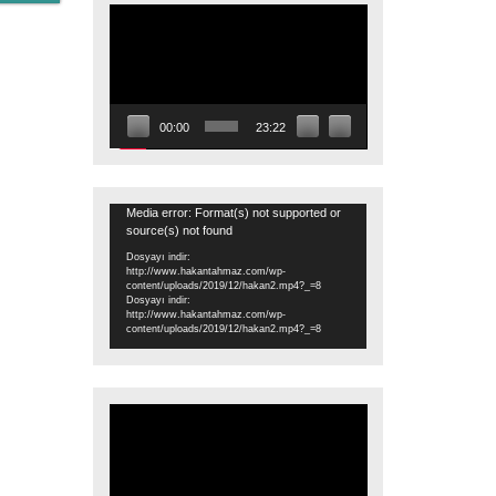
Video
oynatıcı
00:00
23:22
Video
Media error: Format(s) not supported or
source(s) not found
oynatıcı
Dosyayı indir:
http://www.hakantahmaz.com/wp-
content/uploads/2019/12/hakan2.mp4?_=8
Dosyayı indir:
http://www.hakantahmaz.com/wp-
content/uploads/2019/12/hakan2.mp4?_=8
Video
oynatıcı