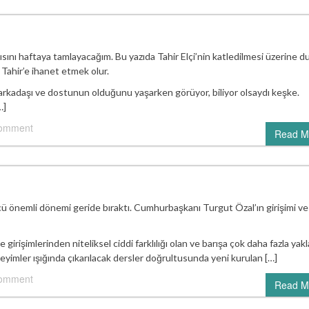
ısını haftaya tamlayacağım. Bu yazıda Tahir Elçi’nin katledilmesi üzerine 
Tahir’e ihanet etmek olur.
 arkadaşı ve dostunun olduğunu yaşarken görüyor, biliyor olsaydı keşke.
…]
comment
Read M
 önemli dönemi geride bıraktı. Cumhurbaşkanı Turgut Özal’ın girişimi v
girişimlerinden niteliksel ciddi farklılığı olan ve barışa çok daha fazla yakl
eyimler ışığında çıkarılacak dersler doğrultusunda yeni kurulan […]
comment
Read M