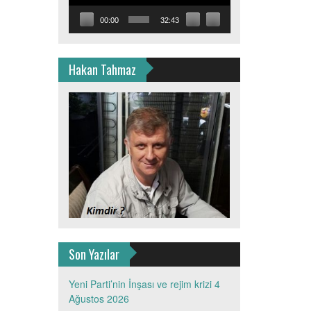
00:00
32:43
Hakan Tahmaz
Son Yazılar
Yeni Parti’nin İnşası ve rejim krizi
4
Ağustos 2026