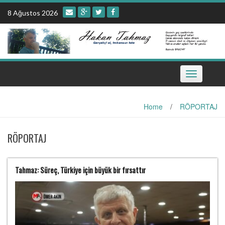
Skip
8 Ağustos 2026
to
content
Toggle
navigation
Home
/
RÖPORTAJ
RÖPORTAJ
Tahmaz: Süreç, Türkiye için büyük bir fırsattır