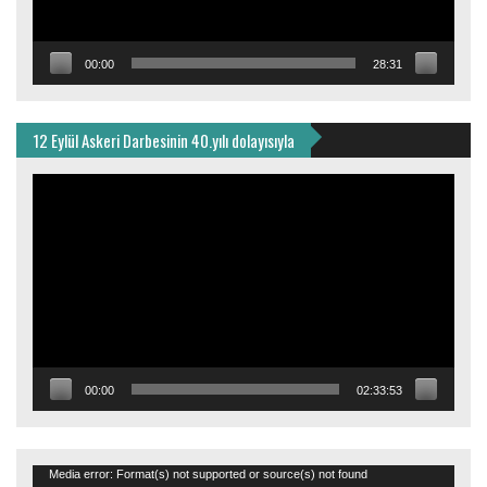
00:00
28:31
12 Eylül Askeri Darbesinin 40.yılı dolayısıyla
Video
oynatıcı
00:00
02:33:53
Video
Media error: Format(s) not supported or source(s) not found