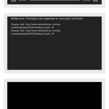
Video
Media error: Format(s) not supported or source(s) not found
oynatıcı
Dosyayı indir: http://www.hakantahmaz.com/wp-
content/uploads/2019/12/hakan2.mp4?_=8
Dosyayı indir: http://www.hakantahmaz.com/wp-
content/uploads/2019/12/hakan2.mp4?_=8
Video
oynatıcı