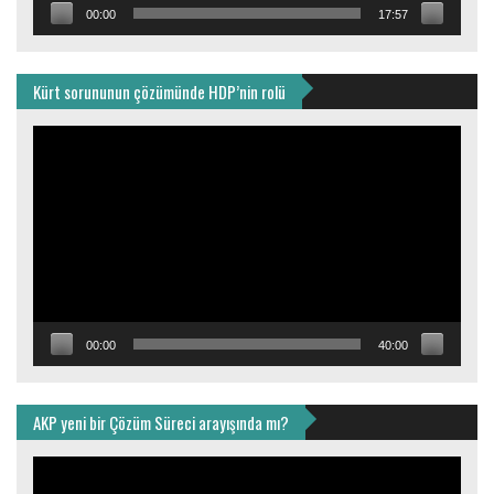
00:00
17:57
Kürt sorununun çözümünde HDP’nin rolü
Video
oynatıcı
00:00
40:00
AKP yeni bir Çözüm Süreci arayışında mı?
Video
oynatıcı