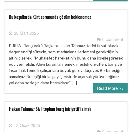
Bu koşullarda Kürt sorununda çözüm beklenemez
28 Mart 2025
0 comment
PİRHA- Barış Vakfı Başkanı Hakan Tahmaz, tarihi fırsat olarak
değerlendiği sürecin, somut adımlarla ilerlemesi gerektiğinin
altını çizerek, “Muhalefet hareketinin bunu daha içselleştirerek
güç vermelidir. Alevi kurumları, emek, meslek örgütleri, barış ve
insan hak temelli çalışanlara büyük görev düşüyor. Biz bir eşiği
aşmalıyız. Bu eşiği bir kaç ay içerisinde aşarsak yürüyeceğimiz
yol daha netleşir, daha berraklaşır” […]
Read More >>
Hakan Tahmaz: Sivil toplum barış inisiyatifi almalı
12 Ocak 2025
0 comment