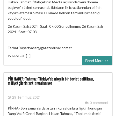
Hakan Tahmaz, “Bahçeli’nin Meclis açılışında ‘yeni dönem
başlıyor’ sözleri sonrasında iktidarın ilk icraatlarından birinin
kayyım ataması olması 1 Ekim’de beliren temkinli iyimserliği
zedeledi” dedi.
26 Kasım Salı 2024 Saat: 07:00Güncellenme: 26 Kasım Salı
2024 Saat: 07:03
Ferhat Yaşarfyasar@gazeteduvar.com.tr
İSTANBUL […]
Read More >>
PİR HABER: Tahmaz: Türkiye’de ırkçılık bir devlet politikası,
milliyetçilerin sırtı sıvazlanıyor
29 Temmuz 2021
0 comment
PİRHA- Son zamanlarda artan ırkçı saldırılara ilişkin konuşan
Barış Vakfı Genel Başkanı Hakan Tahmaz, “Toplumda öteki