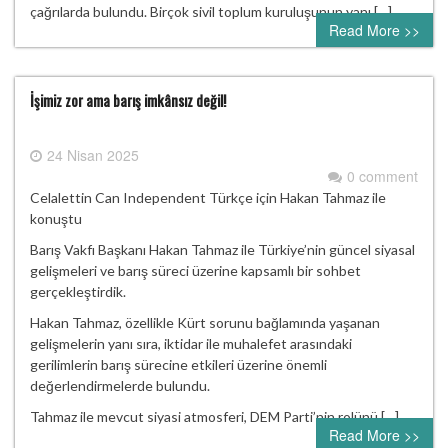
çağrılarda bulundu. Birçok sivil toplum kuruluşunun yanı […]
Read More >>
İşimiz zor ama barış imkânsız değil!
24 Nisan 2025
0 comment
Celalettin Can Independent Türkçe için Hakan Tahmaz ile
konuştu
Barış Vakfı Başkanı Hakan Tahmaz ile Türkiye’nin güncel siyasal
gelişmeleri ve barış süreci üzerine kapsamlı bir sohbet
gerçekleştirdik.
Hakan Tahmaz, özellikle Kürt sorunu bağlamında yaşanan
gelişmelerin yanı sıra, iktidar ile muhalefet arasındaki
gerilimlerin barış sürecine etkileri üzerine önemli
değerlendirmelerde bulundu.
Tahmaz ile mevcut siyasi atmosferi, DEM Parti’nin rolünü […]
Read More >>