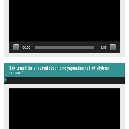
00:00
43:05
Hak temelli bir anayasal düzenleme yapmadan nefret söylemi
azalmaz’
Video
oynatıcı