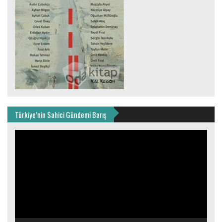
Türkiye’nin Sahici Gündemi Barış
Video
oynatıcı