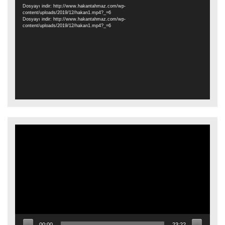
oynatıcı
Dosyayı indir: http://www.hakantahmaz.com/wp-
content/uploads/2019/12/hakan1.mp4?_=6
Dosyayı indir: http://www.hakantahmaz.com/wp-
content/uploads/2019/12/hakan1.mp4?_=6
Video
oynatıcı
00:00
23:22