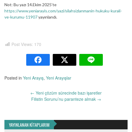
Not: Bu yazı 14.Ekim 2025’te
https://www.yeniarayis.com/yazi/silahsizlanmanin-hukuku-kurali-
ve-kurumu-11907
yayınlandı.
Post Views:
170
Posted in
Yeni Arayış
,
Yeni Arayışlar
Yazı
←
Yeni çözüm sürecinde bazı işaretler
dolaşımı
Filistin Sorunu’nu paranteze almak
→
YAYINLANAN KİTAPLARIM