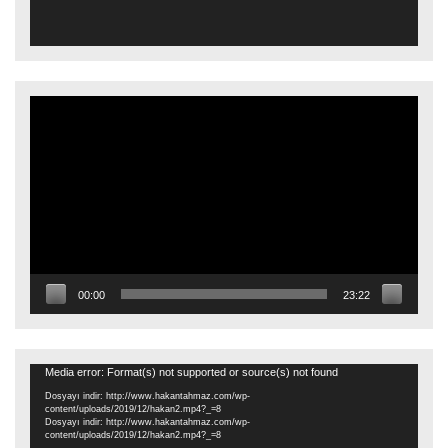
Video
oynatıcı
00:00
23:22
Video
Media error: Format(s) not supported or source(s) not found
oynatıcı
Dosyayı indir: http://www.hakantahmaz.com/wp-
content/uploads/2019/12/hakan2.mp4?_=8
Dosyayı indir: http://www.hakantahmaz.com/wp-
content/uploads/2019/12/hakan2.mp4?_=8