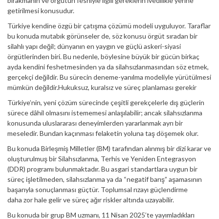
bırakmanın ve örgütün feshiyle ilgili gereklerin ivedilikle yerine
getirilmesi konusudur.
Türkiye kendine özgü bir çatışma çözümü modeli uyguluyor. Taraflar
bu konuda mutabık görünseler de, söz konusu örgüt sıradan bir
silahlı yapı değil; dünyanın en yaygın ve güçlü askeri-siyasi
örgütlerinden biri. Bu nedenle, böylesine büyük bir gücün birkaç
ayda kendini feshetmesinden ya da silahsızlanmasından söz etmek,
gerçekçi değildir. Bu sürecin deneme-yanılma modeliyle yürütülmesi
mümkün değildir.Hukuksuz, kuralsız ve süreç planlaması gerekir
Türkiye’nin, yeni çözüm sürecinde çeşitli gerekçelerle dış güçlerin
sürece dâhil olmasını istememesi anlaşılabilir; ancak silahsızlanma
konusunda uluslararası deneyimlerden yararlanmak ayrı bir
meseledir. Bundan kaçınması felaketin yoluna taş döşemek olur.
Bu konuda Birleşmiş Milletler (BM) tarafından alınmış bir dizi karar ve
oluşturulmuş bir Silahsızlanma, Terhis ve Yeniden Entegrasyon
(DDR) programı bulunmaktadır. Bu asgari standartlara uygun bir
süreç işletilmeden, silahsızlanma ya da “negatif barış” aşamasının
başarıyla sonuçlanması güçtür. Toplumsal rızayı güçlendirme
daha zor hale gelir ve süreç ağır riskler altında uzayabilir.
Bu konuda bir grup BM uzmanı, 11 Nisan 2025’te yayımladıkları