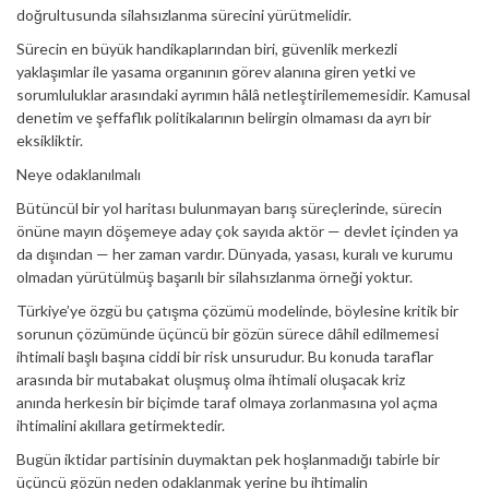
doğrultusunda silahsızlanma sürecini yürütmelidir.
Sürecin en büyük handikaplarından biri, güvenlik merkezli
yaklaşımlar ile yasama organının görev alanına giren yetki ve
sorumluluklar arasındaki ayrımın hâlâ netleştirilememesidir. Kamusal
denetim ve şeffaflık politikalarının belirgin olmaması da ayrı bir
eksikliktir.
Neye odaklanılmalı
Bütüncül bir yol haritası bulunmayan barış süreçlerinde, sürecin
önüne mayın döşemeye aday çok sayıda aktör — devlet içinden ya
da dışından — her zaman vardır. Dünyada, yasası, kuralı ve kurumu
olmadan yürütülmüş başarılı bir silahsızlanma örneği yoktur.
Türkiye’ye özgü bu çatışma çözümü modelinde, böylesine kritik bir
sorunun çözümünde üçüncü bir gözün sürece dâhil edilmemesi
ihtimali başlı başına ciddi bir risk unsurudur. Bu konuda taraflar
arasında bir mutabakat oluşmuş olma ihtimali oluşacak kriz
anında herkesin bir biçimde taraf olmaya zorlanmasına yol açma
ihtimalini akıllara getirmektedir.
Bugün iktidar partisinin duymaktan pek hoşlanmadığı tabirle bir
üçüncü gözün neden odaklanmak yerine bu ihtimalin