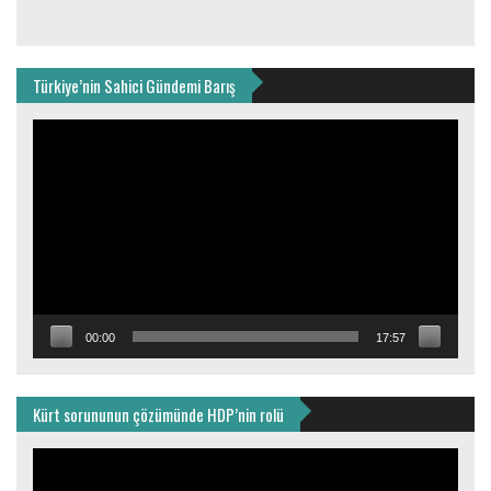
Türkiye’nin Sahici Gündemi Barış
Video
oynatıcı
00:00
17:57
Kürt sorununun çözümünde HDP’nin rolü
Video
oynatıcı