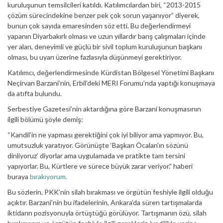
kuruluşunun temsilcileri katıldı. Katılımcılardan biri, “2013-2015
çözüm sürecindekine benzer pek çok sorun yaşanıyor” diyerek,
bunun çok sayıda emaresinden söz etti. Bu değerlendirmeyi
yapanın Diyarbakırlı olması ve uzun yıllardır barış çalışmaları içinde
yer alan, deneyimli ve güçlü bir sivil toplum kuruluşunun başkanı
olması, bu uyarı üzerine fazlasıyla düşünmeyi gerektiriyor.
Katılımcı, değerlendirmesinde Kürdistan Bölgesel Yönetimi Başkanı
Neçirvan Barzani’nin, Erbil’deki MERI Forumu’nda yaptığı konuşmaya
da atıfta bulundu.
Serbestiye Gazetesi’nin aktardığına göre Barzani konuşmasının
ilgili bölümü şöyle demiş:
“Kandil’in ne yapması gerektiğini çok iyi biliyor ama yapmıyor. Bu,
umutsuzluk yaratıyor. Görünüşte ‘Başkan Öcalan’ın sözünü
dinliyoruz’ diyorlar ama uygulamada ve pratikte tam tersini
yapıyorlar. Bu, Kürtlere ve sürece büyük zarar veriyor.” haberi
buraya
bırakıyorum.
Bu sözlerin, PKK’nin silah bırakması ve örgütün feshiyle ilgili olduğu
açıktır. Barzani’nin bu ifadelerinin, Ankara’da süren tartışmalarda
iktidarın pozisyonuyla örtüştüğü görülüyor. Tartışmanın özü, silah