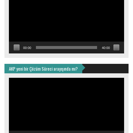
00:00
40:00
AKP yeni bir Çözüm Süreci arayışında mı?
Video
oynatıcı