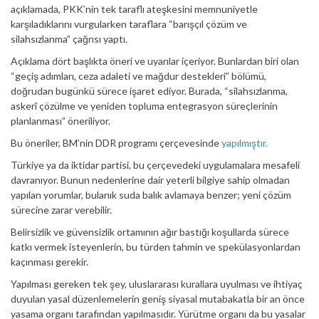
açıklamada, PKK’nin tek taraflı ateşkesini memnuniyetle
karşıladıklarını vurgularken taraflara “barışçıl çözüm ve
silahsızlanma” çağrısı yaptı.
Açıklama dört başlıkta öneri ve uyarılar içeriyor. Bunlardan biri olan
“geçiş adımları, ceza adaleti ve mağdur destekleri” bölümü,
doğrudan bugünkü sürece işaret ediyor. Burada, “silahsızlanma,
askerî çözülme ve yeniden topluma entegrasyon süreçlerinin
planlanması” öneriliyor.
Bu öneriler, BM’nin DDR programı çerçevesinde
yapılmıştır.
Türkiye ya da iktidar partisi, bu çerçevedeki uygulamalara mesafeli
davranıyor. Bunun nedenlerine dair yeterli bilgiye sahip olmadan
yapılan yorumlar, bulanık suda balık avlamaya benzer; yeni çözüm
sürecine zarar verebilir.
Belirsizlik ve güvensizlik ortamının ağır bastığı koşullarda sürece
katkı vermek isteyenlerin, bu türden tahmin ve spekülasyonlardan
kaçınması gerekir.
Yapılması gereken tek şey, uluslararası kurallara uyulması ve ihtiyaç
duyulan yasal düzenlemelerin geniş siyasal mutabakatla bir an önce
yasama organı tarafından yapılmasıdır. Yürütme organı da bu yasalar