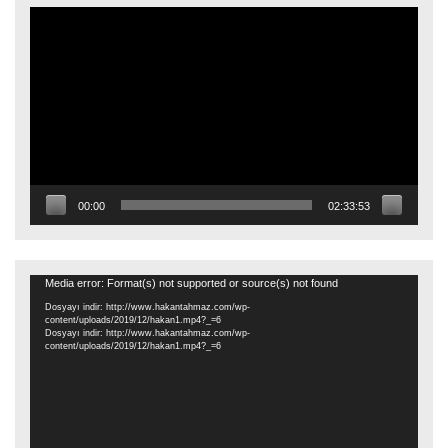
Video
oynatıcı
00:00
02:33:53
Video
Media error: Format(s) not supported or source(s) not found
oynatıcı
Dosyayı indir: http://www.hakantahmaz.com/wp-
content/uploads/2019/12/hakan1.mp4?_=6
Dosyayı indir: http://www.hakantahmaz.com/wp-
content/uploads/2019/12/hakan1.mp4?_=6