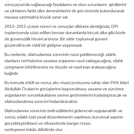
süreçaçısında sağlayacağı faydalarını ve olası sorunlarını -girdilerini
ve çıktılarını farklı ülke deneyimlerini de göz önünde bulundurarak
masaya yatırmakta büyük yarar var.
2013–2015 çözüm süreci ve sonuçları dikkate alındığında, DPI
toplantısında sözü edilen benzer durumlarda birçok ülke gibi bizde
de güvensizlik hissini artırıyor. Bir yıldır toplumsal güveni
güçlendirecek ciddi bir gelişme yaşanmadı.
Bu nedenle, silahsızlanma sürecinin nasıl şekilleneceği, silahlı
olanların terhislerine yasama organının nasıl yaklaşacağına, silahlı
çatışmanın bitirilmesine ne ölçüde ve nasıl kapı aralayacağına
bağlıdır.
Bu konuda etkili ve sonuç alıcı siyasi pozisyona sahip olan PKK lideri
Abdullah Öcalan’ın görüşlerine başvurulması, yasama ve yürütme
organlarının sorumluluklarını yerine getirmelerini kolaylaştıracak ve
silahsızlandırma sürecini hızlandıracaktır.
Silahsızlanma sürecinin belirsizliklerini giderecek uygulanabilir ve
sonuç odaklı özel yasal düzenlemenin yapılması, kurumsal yapının
gerçekleştirilmesi ve nihayetinde barışın rotası
netleşmesi imkân dâhilinde olur.