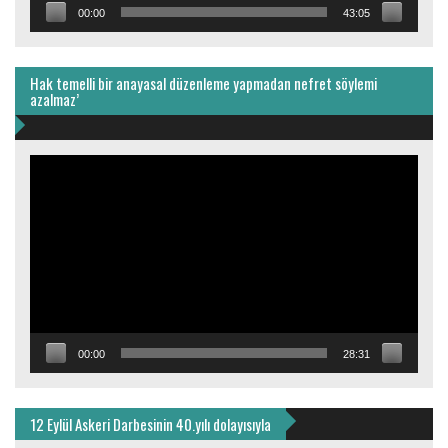
00:00
43:05
Hak temelli bir anayasal düzenleme yapmadan nefret söylemi
azalmaz’
Video
oynatıcı
00:00
28:31
12 Eylül Askeri Darbesinin 40.yılı dolayısıyla