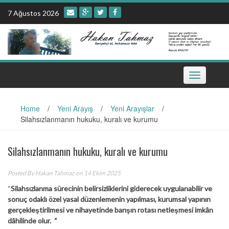
Skip
7 Ağustos 2026
to
content
Toggle
navigation
Home
/
Yeni Arayış
/
Yeni Arayışlar
/
Silahsızlanmanın hukuku, kuralı ve kurumu
Silahsızlanmanın hukuku, kuralı ve kurumu
Posted By
Hakan Tahmaz
on 14 Ekim 2025
“
Silahsızlanma sürecinin belirsizliklerini giderecek uygulanabilir ve
sonuç odaklı özel yasal düzenlemenin yapılması, kurumsal yapının
gerçekleştirilmesi ve nihayetinde barışın rotası netleşmesi imkân
dâhilinde olur. “