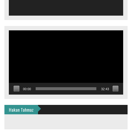
Video
oynatıcı
00:00
32:43
Hakan Tahmaz