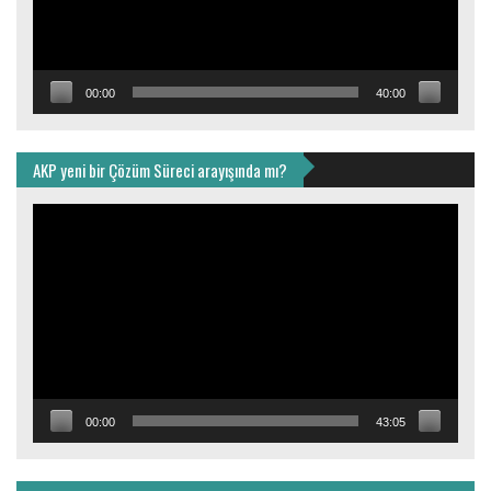
00:00
40:00
AKP yeni bir Çözüm Süreci arayışında mı?
Video
oynatıcı
00:00
43:05