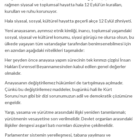
rağmen siyasal ve toplumsal hayatta hala 12 Eylül’ün kuralları,
kurulları ve ruhu korunuyor.
Hala siyasal, sosyal, kültürel hayatta geçerli akçe 12 Eylül zihniyeti.
Yeni anayasanın, ayrımsız etnik kimliği, inancı, toplumsal yaşamdaki
sosyal, siyasal ve kültürel konumu, siyasi görüşü ne olursa olsun, bu
ülkede yaşayan tüm vatandaşlar tarafından benimsenebilmesi için
en azından aşağıdaki nitelikleri taşımalıdır:
Her şeyden önce anayasa yapım sürecinin tek kırımızı çizgisi İnsan
Hakları Evrensel Beyannamesinden kabul edilen genel değerler
olmalıdır.
Anayasanın değiştirilemez hükümleri de tartışılmaya açılmadır.
Çünkü bu değiştirilemez maddeler, bugünkü hali ile Kürt
Sorunu’nun gibi bir dizi sorunumuzun adil ve demokratik çözümüne
engeldir.
Yargı, yasama ve yürütme arasındaki ilişki yeniden tanımlanmalı;
yürütmenin vesayetine son verilmelidir. Devlet organları arasındaki
ilişkiler dengesi asgari batı normları düzeyine çekilmelidir.
Parlamenter sistemin yerelleşmesi, tabana yayılması ve