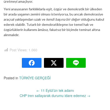
üretmeyi amaçlıyor.
Yeni anayasanın farklılıklarla eşit, özgür ve demokratik bir ülkeden
bir arada yaşamın zemini olması isteniyorsa, bu ancak demokrasiye
araçsal yaklaşımdan uzak ve
kendi başına bir değer
olduğunu kabul
ederek olabilir. Tutarlı bir demokratikleşme ise temel hak ve
özgürlüklerin kullanımı âmâsız, fakatsız bir biçimde teminat altına
alınmalıdır.
Post Views:
1.060
Posted in
TÜRKİYE GERÇEĞİ
Yazı
←
11 Eylül’ün tek adamı
dolaşımı
CHP tren sallayarak durumu idare edemez
→