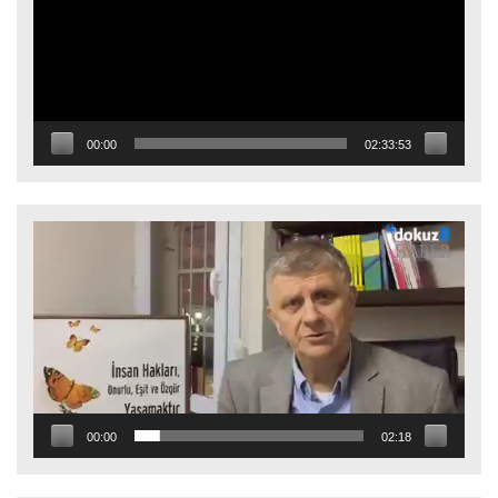
00:00
02:33:53
Video
oynatıcı
00:00
02:18