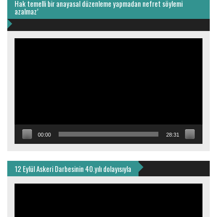
Hak temelli bir anayasal düzenleme yapmadan nefret söylemi
azalmaz’
Video
oynatıcı
00:00
28:31
12 Eylül Askeri Darbesinin 40.yılı dolayısıyla
Video
oynatıcı