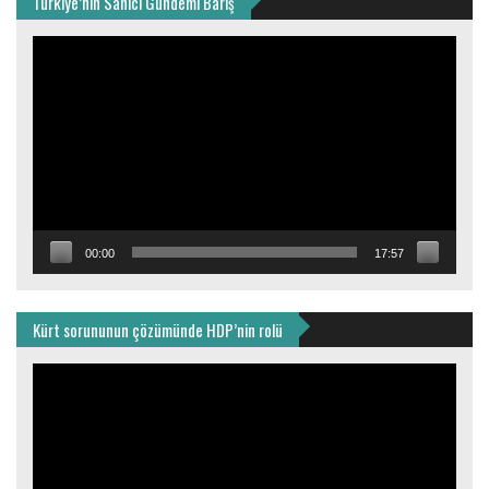
Türkiye’nin Sahici Gündemi Barış
Video
oynatıcı
00:00
17:57
Kürt sorununun çözümünde HDP’nin rolü
Video
oynatıcı