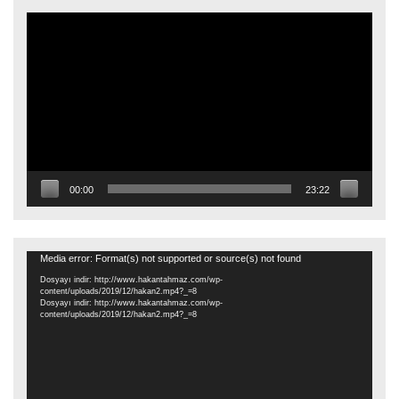
Video
oynatıcı
00:00
23:22
Video
Media error: Format(s) not supported or source(s) not found
oynatıcı
Dosyayı indir: http://www.hakantahmaz.com/wp-
content/uploads/2019/12/hakan2.mp4?_=8
Dosyayı indir: http://www.hakantahmaz.com/wp-
content/uploads/2019/12/hakan2.mp4?_=8