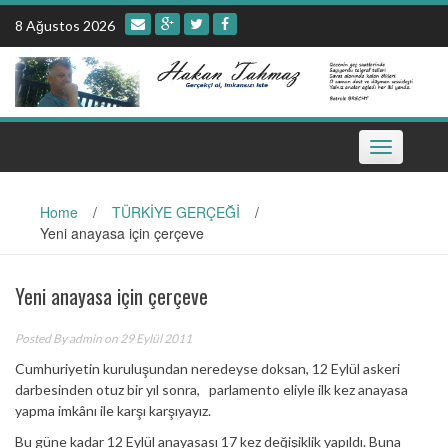
Skip
8 Ağustos 2026
to
content
Toggle
navigation
Home
/
TÜRKİYE GERÇEĞİ
/
Yeni anayasa için çerçeve
Yeni anayasa için çerçeve
Posted By
admin
on 29 Eylül 2011
Cumhuriyetin kuruluşundan neredeyse doksan, 12 Eylül askeri
darbesinden otuz bir yıl sonra, parlamento eliyle ilk kez anayasa
yapma imkânı ile karşı karşıyayız.
Bu güne kadar 12 Eylül anayasası 17 kez değişiklik yapıldı. Buna