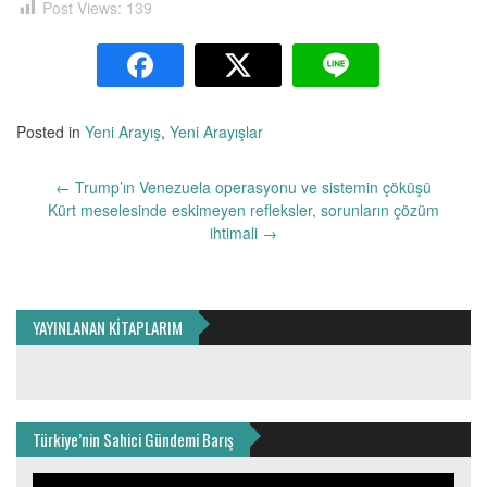
Post Views:
139
Posted in
Yeni Arayış
,
Yeni Arayışlar
Yazı
←
Trump’ın Venezuela operasyonu ve sistemin çöküşü
dolaşımı
Kürt meselesinde eskimeyen refleksler, sorunların çözüm
ihtimali
→
YAYINLANAN KİTAPLARIM
Türkiye’nin Sahici Gündemi Barış
Video