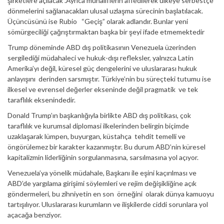
şirketlere açılacak .Ayrıca muhaliflerin affedilerek ülkeye serbestçe
dönmelerini sağlanacakları ulusal uzlaşma sürecinin başlatılacak.
Üçüncüsünü ise Rubio “Geçiş” olarak adlandır. Bunlar yeni
sömürgeciliği çağrıştırmaktan başka bir şeyi ifade etmemektedir
Trump döneminde ABD dış politikasının Venezuela üzerinden
sergilediği müdahaleci ve hukuk-dışı refleksler, yalnızca Latin
Amerika’yı değil, küresel güç dengelerini ve uluslararası hukuk
anlayışını derinden sarsmıştır. Türkiye’nin bu süreçteki tutumu ise
ilkesel ve evrensel değerler ekseninde değil pragmatik ve tek
taraflılık eksenindedir.
Donald Trump’ın başkanlığıyla birlikte ABD dış politikası, çok
taraflılık ve kurumsal diplomasi ilkelerinden belirgin biçimde
uzaklaşarak lümpen, buyurgan, küstahça tehdit temelli ve
öngörülemez bir karakter kazanmıştır. Bu durum ABD’nin küresel
kapitalizmin liderliğinin sorgulanmasına, sarsılmasına yol açıyor.
Venezuela’ya yönelik müdahale, Başkanı ile eşini kaçırılması ve
ABD’de yargılama girişimi söylemleri ve rejim değişikliğine açık
göndermeleri, bu zihniyetin en son örneğini olarak dünya kamuoyu
tartışılıyor. Uluslararası kurumların ve ilişkilerde ciddi sorunlara yol
açacağa benziyor.