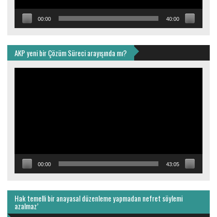
00:00
40:00
AKP yeni bir Çözüm Süreci arayışında mı?
Video
oynatıcı
00:00
43:05
Hak temelli bir anayasal düzenleme yapmadan nefret söylemi
azalmaz’