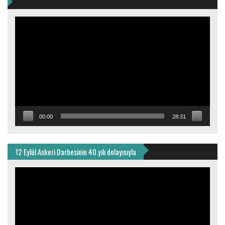
Video
oynatıcı
00:00
28:31
12 Eylül Askeri Darbesinin 40.yılı dolayısıyla
Video
oynatıcı