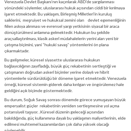
Venezuela Devlet Başkanı’nın kaçırılarak ABD’de yargılanması
yönündeki söylemler, uluslararası hukuk açısından ciddi bir kırılmaya
işaret etmektedir. Bu yaklaşım, Birleşmiş Milletleri’in kuruluş
saiklerini, meşruiyet ve hukuksal zemini olan devlet egemenliğinin
fiilen askıya alınması ve evrensel yargı yetkisinin siyasal bir araca
dönüştürülmesi anlamına gelmektedir. Hukukun bu şekilde
araçsallaştırılması, klasik askerî müdahalelerin yerini alan yeni bir
çatışma biçimini, yani “hukuki savaş” yöntemlerini ön plana
çıkarmaktadır.
Bu gelişmeler, küresel siyasette uluslararası hukukun
bağlayıcılığının zayıfladığı, büyük güç rekabetinin sertleştiği ve
çatışmanın doğrudan askerî biçimler yerine dolaylı ve hibrit
yöntemlerle sürdürüldüğü bir döneme işaret etmektedir. Venezuela
örneği, küresel sistemin giderek daha kırılgan ve öngörülemez hale
geldiğini açık biçimde göstermektedir.
Bu durum, Soğuk Savaş sonrası dönemde görece yumuşayan büyük
emperyalist güçler rekabetinin yeniden sertleşmesine yol açma
potansiyeli taşıyor. .Küresel düzenin geleceği açısından
bakıldığında, güç kullanımına dayalı bu yaklaşımın maliyetlerinin, elde
edilmesi muhtemel kazanımlardan çok daha yüksek olacağı
söylenebilir.