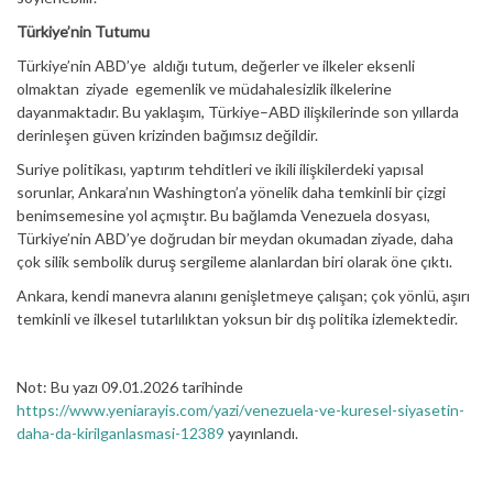
Türkiye’nin Tutumu
Türkiye’nin ABD’ye aldığı tutum, değerler ve ilkeler eksenli
olmaktan ziyade egemenlik ve müdahalesizlik ilkelerine
dayanmaktadır. Bu yaklaşım, Türkiye–ABD ilişkilerinde son yıllarda
derinleşen güven krizinden bağımsız değildir.
Suriye politikası, yaptırım tehditleri ve ikili ilişkilerdeki yapısal
sorunlar, Ankara’nın Washington’a yönelik daha temkinli bir çizgi
benimsemesine yol açmıştır. Bu bağlamda Venezuela dosyası,
Türkiye’nin ABD’ye doğrudan bir meydan okumadan ziyade, daha
çok silik sembolik duruş sergileme alanlardan biri olarak öne çıktı.
Ankara, kendi manevra alanını genişletmeye çalışan; çok yönlü, aşırı
temkinli ve ilkesel tutarlılıktan yoksun bir dış politika izlemektedir.
Not: Bu yazı 09.01.2026 tarihinde
https://www.yeniarayis.com/yazi/venezuela-ve-kuresel-siyasetin-
daha-da-kirilganlasmasi-12389
yayınlandı.