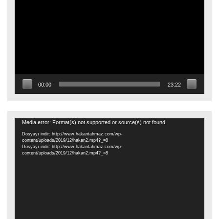
oynatıcı
00:00
23:22
Video
Media error: Format(s) not supported or source(s) not found
oynatıcı
Dosyayı indir: http://www.hakantahmaz.com/wp-
content/uploads/2019/12/hakan2.mp4?_=8
Dosyayı indir: http://www.hakantahmaz.com/wp-
content/uploads/2019/12/hakan2.mp4?_=8