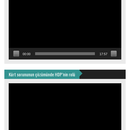
oynatıcı
00:00
17:57
Kürt sorununun çözümünde HDP’nin rolü
Video
oynatıcı