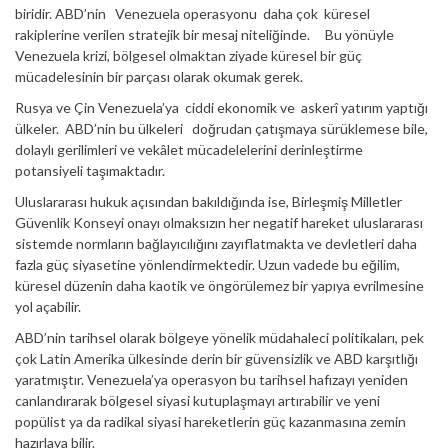
biridir. ABD’nin Venezuela operasyonu daha çok küresel
rakiplerine verilen stratejik bir mesaj niteliğinde. Bu yönüyle
Venezuela krizi, bölgesel olmaktan ziyade küresel bir güç
mücadelesinin bir parçası olarak okumak gerek.
Rusya ve Çin Venezuela’ya ciddi ekonomik ve askerî yatırım yaptığı
ülkeler. ABD’nin bu ülkeleri doğrudan çatışmaya sürüklemese bile,
dolaylı gerilimleri ve vekâlet mücadelelerini derinleştirme
potansiyeli taşımaktadır.
Uluslararası hukuk açısından bakıldığında ise, Birleşmiş Milletler
Güvenlik Konseyi onayı olmaksızın her negatif hareket uluslararası
sistemde normların bağlayıcılığını zayıflatmakta ve devletleri daha
fazla güç siyasetine yönlendirmektedir. Uzun vadede bu eğilim,
küresel düzenin daha kaotik ve öngörülemez bir yapıya evrilmesine
yol açabilir.
ABD’nin tarihsel olarak bölgeye yönelik müdahaleci politikaları, pek
çok Latin Amerika ülkesinde derin bir güvensizlik ve ABD karşıtlığı
yaratmıştır. Venezuela’ya operasyon bu tarihsel hafızayı yeniden
canlandırarak bölgesel siyasi kutuplaşmayı artırabilir ve yeni
popülist ya da radikal siyasi hareketlerin güç kazanmasına zemin
hazırlaya bilir.