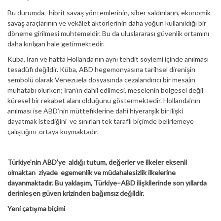
Bu durumda, hibrit savaş yöntemlerinin, siber saldırıların, ekonomik
savaş araçlarının ve vekâlet aktörlerinin daha yoğun kullanıldığı bir
döneme girilmesi muhtemeldir. Bu da uluslararası güvenlik ortamını
daha kırılgan hale getirmektedir.
Küba, İran ve hatta Hollanda’nın aynı tehdit söylemi içinde anılması
tesadüfi değildir. Küba, ABD hegemonyasına tarihsel direnişin
sembolü olarak Venezuela dosyasında cezalandırıcı bir mesajın
muhatabı olurken; İran’ın dahil edilmesi, meselenin bölgesel değil
küresel bir rekabet alanı olduğunu göstermektedir. Hollanda’nın
anılması ise ABD’nin müttefiklerine dahi hiyerarşik bir ilişki
dayatmak istediğini ve sınırları tek taraflı biçimde belirlemeye
çalıştığını ortaya koymaktadır.
Türkiye’nin ABD’ye aldığı tutum, değerler ve ilkeler eksenli
olmaktan ziyade egemenlik ve müdahalesizlik ilkelerine
dayanmaktadır. Bu yaklaşım, Türkiye–ABD ilişkilerinde son yıllarda
derinleşen güven krizinden bağımsız değildir.
Yeni çatışma biçimi