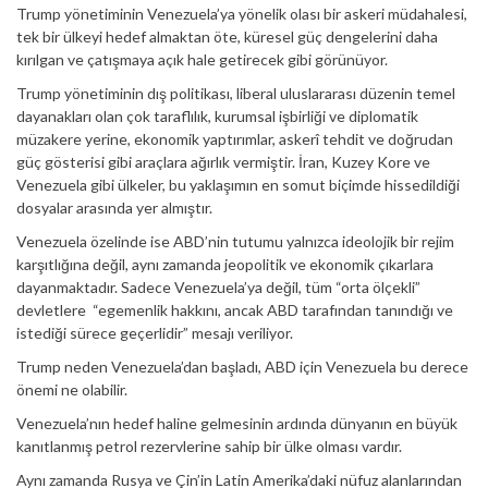
Trump yönetiminin Venezuela’ya yönelik olası bir askeri müdahalesi,
tek bir ülkeyi hedef almaktan öte, küresel güç dengelerini daha
kırılgan ve çatışmaya açık hale getirecek gibi görünüyor.
Trump yönetiminin dış politikası, liberal uluslararası düzenin temel
dayanakları olan çok taraflılık, kurumsal işbirliği ve diplomatik
müzakere yerine, ekonomik yaptırımlar, askerî tehdit ve doğrudan
güç gösterisi gibi araçlara ağırlık vermiştir. İran, Kuzey Kore ve
Venezuela gibi ülkeler, bu yaklaşımın en somut biçimde hissedildiği
dosyalar arasında yer almıştır.
Venezuela özelinde ise ABD’nin tutumu yalnızca ideolojik bir rejim
karşıtlığına değil, aynı zamanda jeopolitik ve ekonomik çıkarlara
dayanmaktadır. Sadece Venezuela’ya değil, tüm “orta ölçekli”
devletlere “egemenlik hakkını, ancak ABD tarafından tanındığı ve
istediği sürece geçerlidir” mesajı veriliyor.
Trump neden Venezuela’dan başladı, ABD için Venezuela bu derece
önemi ne olabilir.
Venezuela’nın hedef haline gelmesinin ardında dünyanın en büyük
kanıtlanmış petrol rezervlerine sahip bir ülke olması vardır.
Aynı zamanda Rusya ve Çin’in Latin Amerika’daki nüfuz alanlarından