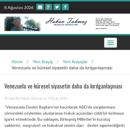
Skip
8 Ağustos 2026
to
content
Toggle
navigation
Home
/
Yeni Arayış
/
Yeni Arayışlar
/
Venezuela ve küresel siyasetin daha da kırılganlaşması
Venezuela ve küresel siyasetin daha da kırılganlaşması
Posted By
Hakan Tahmaz
on 9 Ocak 2026
“Venezuela Devlet Başkanı’nın kaçırılarak ABD’de yargılanması
yönündeki söylemler, uluslararası hukuk açısından ciddi bir kırılmaya
işaret etmektedir. Bu yaklaşım, Birleşmiş Milletler’in kuruluş
saiklerini, meşruiyet ve hukuksal zemini olan devlet egemenliğinin