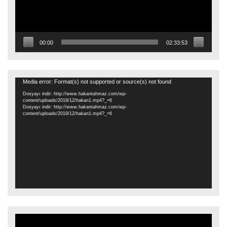
00:00
02:33:53
Video
Media error: Format(s) not supported or source(s) not found
oynatıcı
Dosyayı indir: http://www.hakantahmaz.com/wp-
content/uploads/2019/12/hakan1.mp4?_=6
Dosyayı indir: http://www.hakantahmaz.com/wp-
content/uploads/2019/12/hakan1.mp4?_=6
Video