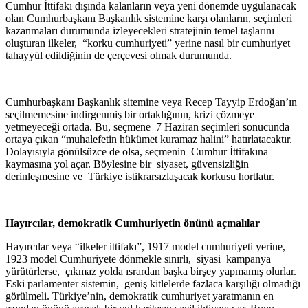
Cumhur İttifakı dışında kalanların veya yeni dönemde uygulanacak
olan Cumhurbaşkanı Başkanlık sistemine karşı olanların, seçimleri
kazanmaları durumunda izleyecekleri stratejinin temel taşlarını
oluşturan ilkeler, “korku cumhuriyeti” yerine nasıl bir cumhuriyet
tahayyül edildiğinin de çerçevesi olmak durumunda.
Cumhurbaşkanı Başkanlık sitemine veya Recep Tayyip Erdoğan’ın
seçilmemesine indirgenmiş bir ortaklığının, krizi çözmeye
yetmeyeceği ortada. Bu, seçmene 7 Haziran seçimleri sonucunda
ortaya çıkan “muhalefetin hükümet kuramaz halini” hatırlatacaktır.
Dolayısıyla gönülsüzce de olsa, seçmenin Cumhur İttifakına
kaymasına yol açar. Böylesine bir siyaset, güvensizliğin
derinleşmesine ve Türkiye istikrarsızlaşacak korkusu hortlatır.
Hayırcılar, demokratik Cumhuriyetin önünü açmalılar
Hayırcılar veya “ilkeler ittifakı”, 1917 model cumhuriyeti yerine,
1923 model Cumhuriyete dönmekle sınırlı, siyasi kampanya
yürütürlerse, çıkmaz yolda ısrardan başka birşey yapmamış olurlar.
Eski parlamenter sistemin, geniş kitlelerde fazlaca karşılığı olmadığı
görülmeli. Türkiye’nin, demokratik cumhuriyet yaratmanın en