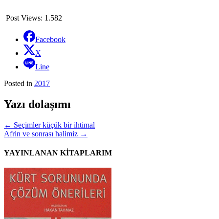
Post Views:
1.582
Facebook
X
Line
Posted in
2017
Yazı dolaşımı
←
Seçimler küçük bir ihtimal
Afrin ve sonrası halimiz
→
YAYINLANAN KİTAPLARIM