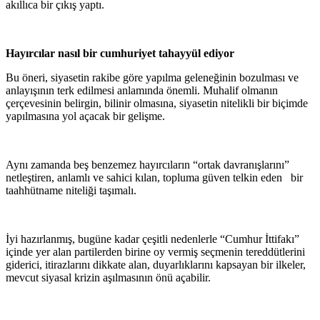
akıllıca bir çıkış yaptı.
Hayırcılar nasıl bir cumhuriyet tahayyül ediyor
Bu öneri, siyasetin rakibe göre yapılma geleneğinin bozulması ve
anlayışının terk edilmesi anlamında önemli. Muhalif olmanın
çerçevesinin belirgin, bilinir olmasına, siyasetin nitelikli bir biçimde
yapılmasına yol açacak bir gelişme.
Aynı zamanda beş benzemez hayırcıların “ortak davranışlarını”
netleştiren, anlamlı ve sahici kılan, topluma güven telkin eden bir
taahhütname niteliği taşımalı.
İyi hazırlanmış, bugüne kadar çeşitli nedenlerle “Cumhur İttifakı”
içinde yer alan partilerden birine oy vermiş seçmenin tereddütlerini
giderici, itirazlarını dikkate alan, duyarlıklarını kapsayan bir ilkeler,
mevcut siyasal krizin aşılmasının önü açabilir.