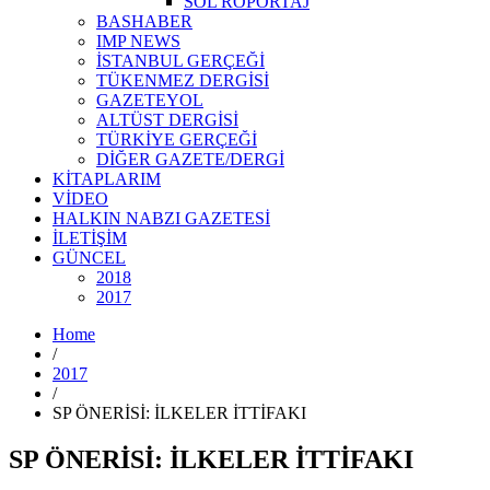
SOL RÖPORTAJ
BASHABER
IMP NEWS
İSTANBUL GERÇEĞİ
TÜKENMEZ DERGİSİ
GAZETEYOL
ALTÜST DERGİSİ
TÜRKİYE GERÇEĞİ
DİĞER GAZETE/DERGİ
KİTAPLARIM
VİDEO
HALKIN NABZI GAZETESİ
İLETİŞİM
GÜNCEL
2018
2017
Home
/
2017
/
SP ÖNERİSİ: İLKELER İTTİFAKI
SP ÖNERİSİ: İLKELER İTTİFAKI