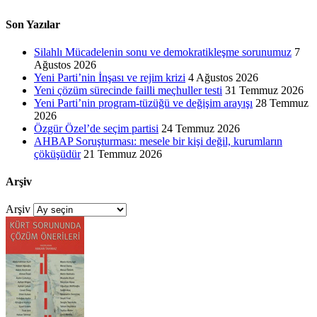
Son Yazılar
Silahlı Mücadelenin sonu ve demokratikleşme sorunumuz
7
Ağustos 2026
Yeni Parti’nin İnşası ve rejim krizi
4 Ağustos 2026
Yeni çözüm sürecinde failli meçhuller testi
31 Temmuz 2026
Yeni Parti’nin program-tüzüğü ve değişim arayışı
28 Temmuz
2026
Özgür Özel’de seçim partisi
24 Temmuz 2026
AHBAP Soruşturması: mesele bir kişi değil, kurumların
çöküşüdür
21 Temmuz 2026
Arşiv
Arşiv