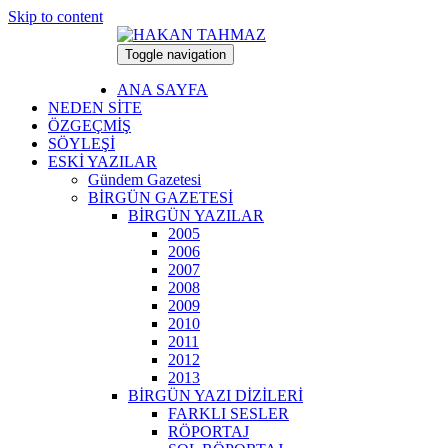
Skip to content
Toggle navigation
9 Ağustos 2026
ANA SAYFA
NEDEN SİTE
ÖZGEÇMİŞ
SÖYLEŞİ
ESKİ YAZILAR
Gündem Gazetesi
BİRGÜN GAZETESİ
BİRGÜN YAZILAR
2005
2006
2007
2008
2009
2010
2011
2012
2013
BİRGÜN YAZI DİZİLERİ
FARKLI SESLER
RÖPORTAJ