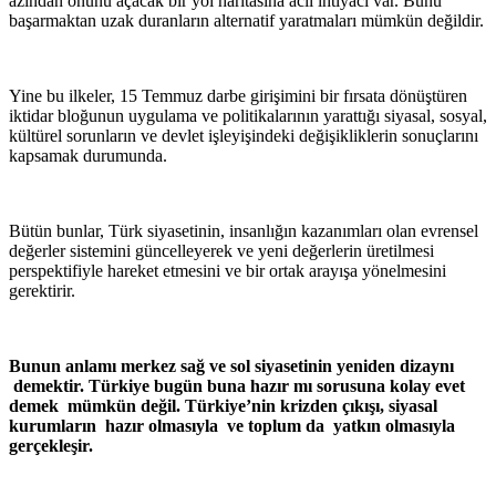
azından önünü açacak bir yol haritasına acil ihtiyacı var. Bunu
başarmaktan uzak duranların alternatif yaratmaları mümkün değildir.
Yine bu ilkeler, 15 Temmuz darbe girişimini bir fırsata dönüştüren
iktidar bloğunun uygulama ve politikalarının yarattığı siyasal, sosyal,
kültürel sorunların ve devlet işleyişindeki değişikliklerin sonuçlarını
kapsamak durumunda.
Bütün bunlar, Türk siyasetinin, insanlığın kazanımları olan evrensel
değerler sistemini güncelleyerek ve yeni değerlerin üretilmesi
perspektifiyle hareket etmesini ve bir ortak arayışa yönelmesini
gerektirir.
Bunun anlamı merkez sağ ve sol siyasetinin yeniden dizaynı
demektir. Türkiye bugün buna hazır mı sorusuna kolay evet
demek mümkün değil. Türkiye’nin krizden çıkışı, siyasal
kurumların hazır olmasıyla ve toplum da yatkın olmasıyla
gerçekleşir.