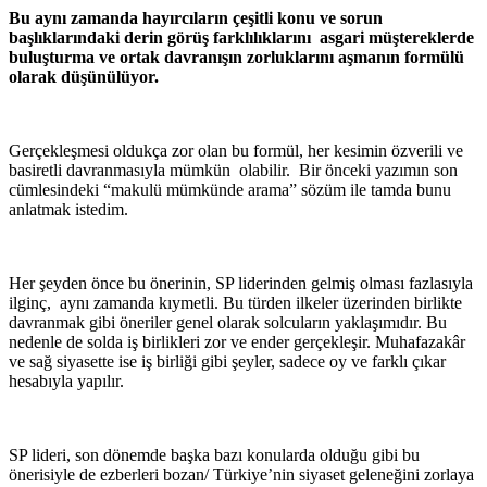
Bu aynı zamanda hayırcıların çeşitli konu ve sorun
başlıklarındaki derin görüş farklılıklarını asgari müştereklerde
buluşturma ve ortak davranışın zorluklarını aşmanın formülü
olarak düşünülüyor.
Gerçekleşmesi oldukça zor olan bu formül, her kesimin özverili ve
basiretli davranmasıyla mümkün olabilir. Bir önceki yazımın son
cümlesindeki “makulü mümkünde arama” sözüm ile tamda bunu
anlatmak istedim.
Her şeyden önce bu önerinin, SP liderinden gelmiş olması fazlasıyla
ilginç, aynı zamanda kıymetli. Bu türden ilkeler üzerinden birlikte
davranmak gibi öneriler genel olarak solcuların yaklaşımıdır. Bu
nedenle de solda iş birlikleri zor ve ender gerçekleşir. Muhafazakâr
ve sağ siyasette ise iş birliği gibi şeyler, sadece oy ve farklı çıkar
hesabıyla yapılır.
SP lideri, son dönemde başka bazı konularda olduğu gibi bu
önerisiyle de ezberleri bozan/ Türkiye’nin siyaset geleneğini zorlaya