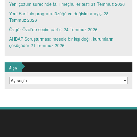
Yeni çözüm sürecinde failli meçhuller testi
31 Temmuz 2026
Yeni Parti’nin program-tüzüğü ve değişim arayışı
28
Temmuz 2026
Özgür Özel’de seçim partisi
24 Temmuz 2026
AHBAP Soruşturması: mesele bir kişi değil, kurumların
çöküşüdür
21 Temmuz 2026
Arşiv
Arşiv