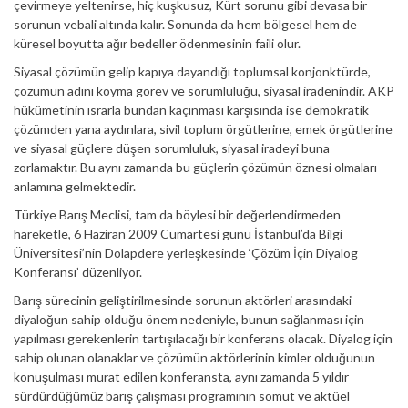
çevirmeye yeltenirse, hiç kuşkusuz, Kürt sorunu gibi devasa bir
sorunun vebali altında kalır. Sonunda da hem bölgesel hem de
küresel boyutta ağır bedeller ödenmesinin faili olur.
Siyasal çözümün gelip kapıya dayandığı toplumsal konjonktürde,
çözümün adını koyma görev ve sorumluluğu, siyasal iradenindir. AKP
hükümetinin ısrarla bundan kaçınması karşısında ise demokratik
çözümden yana aydınlara, sivil toplum örgütlerine, emek örgütlerine
ve siyasal güçlere düşen sorumluluk, siyasal iradeyi buna
zorlamaktır. Bu aynı zamanda bu güçlerin çözümün öznesi olmaları
anlamına gelmektedir.
Türkiye Barış Meclisi, tam da böylesi bir değerlendirmeden
hareketle, 6 Haziran 2009 Cumartesi günü İstanbul’da Bilgi
Üniversitesi’nin Dolapdere yerleşkesinde ‘Çözüm İçin Diyalog
Konferansı’ düzenliyor.
Barış sürecinin geliştirilmesinde sorunun aktörleri arasındaki
diyaloğun sahip olduğu önem nedeniyle, bunun sağlanması için
yapılması gerekenlerin tartışılacağı bir konferans olacak. Diyalog için
sahip olunan olanaklar ve çözümün aktörlerinin kimler olduğunun
konuşulması murat edilen konferansta, aynı zamanda 5 yıldır
sürdürdüğümüz barış çalışması programının somut ve aktüel