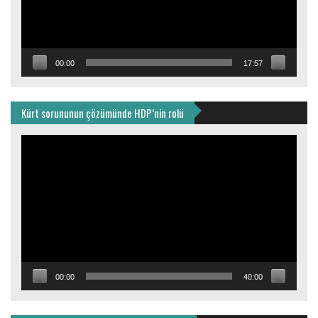
00:00
17:57
Kürt sorununun çözümünde HDP’nin rolü
Video
oynatıcı
00:00
40:00