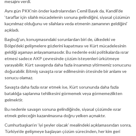
mesajını verdi.
Aynı gün PKK’nin önder kadrolarından Cemil Bayık da, Kandil’de
‘taraflar için silahlı mücadelenin sonuna gelindiğini, siyasal çözümün
kaçınılmaz olduğunu ve silahlara veda etmenin zamanının geldiğini’
açıkladı.
Başbuğ’un, konuşmasındaki sorunlardan biri de, ülkedeki ve
Bölge’deki gelişmelere gözlerini kapatması ve Kürt mücadelesinin
geldiği aşamayı anlayamamasıdır. Bu nedenle eski politikalarda ısrar
etmesi sadece AKP çevresinde çözüm isteyenleri ürkütmeye
yarayabilir. Kürt savaşında daha fazla insanımızı yitirmemiz sonucunu
doğurabilir. Bitmiş savaşta ısrar edilmesinin ötesinde bir anlamı ve
sonucu olamaz.
Savaşta daha fazla ısrar etmek ise, Kürt sorununda daha fazla
bataklığa saplanma tehlikesini görmemek veya görmemezlikten
gelmektir.
Bu nedenle savaşın sonuna gelindiğinde, siyasal çözümde ısrar
etmek geleceğin kazanılmasına doğru yelken açmaktır.
Cumhurbaşkan’ın ‘iyi şeyler olacak’ mealindeki açıklamasından sonra,
Türkiye’de gelişmeye başlayan çözüm sürecinden, her kim geri