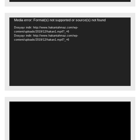
Video
Media error: Format(s) not supported or source(s) not found
oynatıcı
Dosyayı indir: http://www.hakantahmaz.com/wp-
content/uploads/2019/12/hakan1.mp4?_=6
Dosyayı indir: http://www.hakantahmaz.com/wp-
content/uploads/2019/12/hakan1.mp4?_=6
Video
oynatıcı