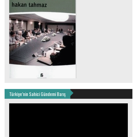
Türkiye’nin Sahici Gündemi Barış
Video
oynatıcı