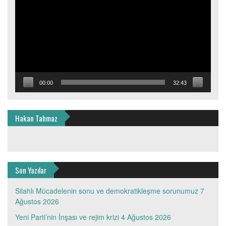
00:00
32:43
Hakan Tahmaz
Son Yazılar
Silahlı Mücadelenin sonu ve demokratikleşme sorunumuz
7
Ağustos 2026
Yeni Parti’nin İnşası ve rejim krizi
4 Ağustos 2026