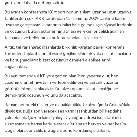
görevleri daha da netleşecektir.
Bu açıdan konferansta Kürt sorununun anlamı üzerine uzun uzadıya
tahlillerden çok, PKK tarafından 15 Temmuz 2009 tarihine kadar
uzatılan çatışmasızlık kararının kalıcı hale gelmesi için siyasal iradenin
ve çözümün bütün aktörlerinin atması gereken öncelikli adımları
tartışmak ve belirlemek konferansı anlamlı kılacaktır.
Artık, tekrarlanarak insanlarda bıkkınlık yaratan panel, konferans
türünden toplantıların ötesine geçilmesinin bir yolu da katılımcıların
ve konuşmacıların bizzat çözümün özneleri olabilmelerini
sağlamaktır.
Bu aynı zamanda AKP’ye egemen olan ‘ben yaparım olur, ben
çözerim olur’ zihniyetinin yerlebir edilmesi ve gerçek yüzünün
görünür kılınması olacaktır. Bu bize toplumsal katılımcılığın ve
demokratik çözümün yolunu da açacaktır.
Barışın önündeki riskler ve olanaklar dikkate alındığında Ankara’daki
diyalogsuzluğa son verecek ses yarın İstanbul’dan bir kez daha
yükselecek. Çözüm için diyalog. Diyaloğun adresi ise, silahların
susmasına ve barışa katkı sunacak istisnasız herkes ve her kesim.
Doğal olarak öncelik, pratiğiyle bunu kanıtlamış olanların.