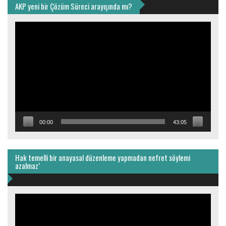
AKP yeni bir Çözüm Süreci arayışında mı?
Video
oynatıcı
00:00
43:05
Hak temelli bir anayasal düzenleme yapmadan nefret söylemi
azalmaz’
Video
oynatıcı