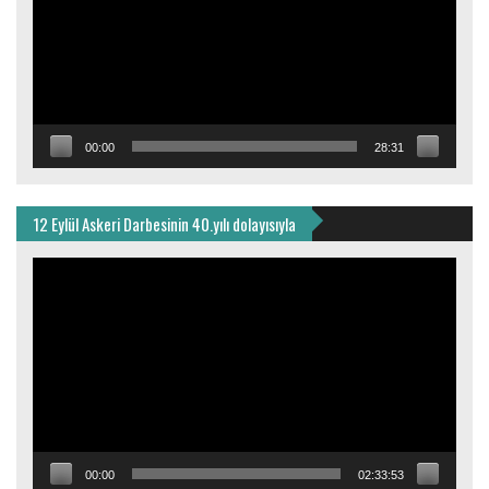
00:00
28:31
12 Eylül Askeri Darbesinin 40.yılı dolayısıyla
Video
oynatıcı
00:00
02:33:53