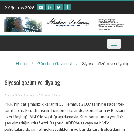
Skip
9 Ağustos 2026
to
content
Toggle
navigation
Home
/
Gündem Gazetesi
/
Siyasal çözüm ve diyalog
Siyasal çözüm ve diyalog
Posted By
admin
on 5 Haziran 2009
PKK’nin çatışmasızlık kararını 15 Temmuz 2009 tarihine kadar tek
taraflı olarak uzatmasının hemen ertesinde, Genelkurmay Başkanı
İlker Başbuğ, ABD’de yaptığı açıklamayla Kürt sorununda yeni bir
şey olmadığını itiraf etti. Başbuğ, ABD’de savaşa ve bildik
politikalara devam etmek istediklerini ve bunda kararlı olduklarının