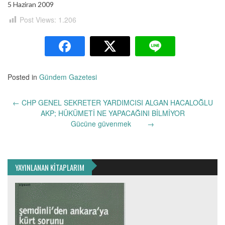
5 Haziran 2009
Post Views:
1.206
Posted in
Gündem Gazetesi
Yazı
←
CHP GENEL SEKRETER YARDIMCISI ALGAN HACALOĞLU
dolaşımı
AKP; HÜKÜMETİ NE YAPACAĞINI BİLMİYOR
Gücüne güvenmek
→
YAYINLANAN KİTAPLARIM