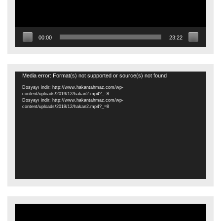
00:00
23:22
Video
Media error: Format(s) not supported or source(s) not found
oynatıcı
Dosyayı indir: http://www.hakantahmaz.com/wp-
content/uploads/2019/12/hakan2.mp4?_=8
Dosyayı indir: http://www.hakantahmaz.com/wp-
content/uploads/2019/12/hakan2.mp4?_=8
Video
oynatıcı