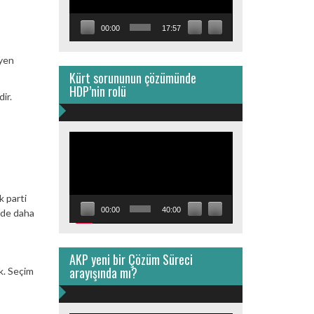
00:00
17:57
eyen
Kürt sorununun çözümünde
HDP’nin rolü
ir.
Video
oynatıcı
k parti
00:00
40:00
rde daha
AKP yeni bir Çözüm Süreci
arayışında mı?
k. Seçim