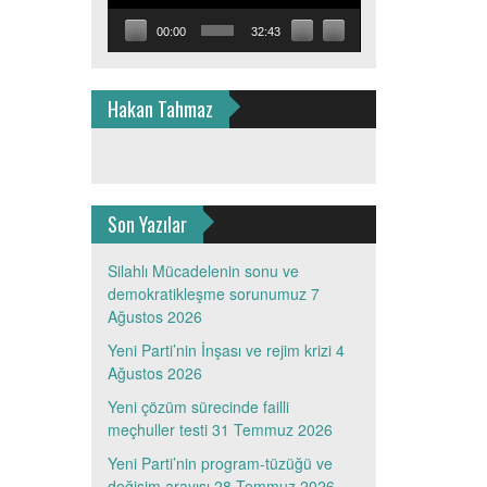
00:00
32:43
Hakan Tahmaz
Son Yazılar
Silahlı Mücadelenin sonu ve
demokratikleşme sorunumuz
7
Ağustos 2026
Yeni Parti’nin İnşası ve rejim krizi
4
Ağustos 2026
Yeni çözüm sürecinde failli
meçhuller testi
31 Temmuz 2026
Yeni Parti’nin program-tüzüğü ve
değişim arayışı
28 Temmuz 2026