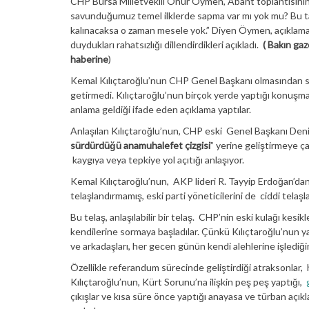
CHP Bursa Milletvekili Onur Öymen, Abant toplantısını
savunduğumuz temel ilklerde sapma var mı yok mu? Bu tartı
kalınacaksa o zaman mesele yok.” Diyen Öymen, açıklama
duydukları rahatsızlığı dillendirdikleri açıkladı.
( Bakın ga
haberine
)
Kemal Kılıçtaroğlu’nun CHP Genel Başkanı olmasından so
getirmedi. Kılıçtaroğlu’nun birçok yerde yaptığı konuşma
anlama geldiği ifade eden açıklama yaptılar.
Anlaşılan Kılıçtaroğlu’nun, CHP eski Genel Başkanı Deniz Ba
sürdürdüğü anamuhalefet çizgisi
” yerine geliştirmeye ça
kaygıya veya tepkiye yol açıtığı anlaşıyor.
Kemal Kılıçtaroğlu’nun, AKP lideri R. Tayyip Erdoğan’dan
telaşlandırmamış, eski parti yöneticilerini de ciddi telaşla
Bu telaş, anlaşılabilir bir telaş. CHP’nin eski kulağı kesi
kendilerine sormaya başladılar. Çünkü Kılıçtaroğlu’nun ya
ve arkadaşları, her gecen günün kendi alehlerine işlediğin
Özellikle referandum sürecinde geliştirdiği atraksonlar, 
Kılıçtaroğlu’nun, Kürt Sorunu’na ilişkin peş peş yaptığı,
çıkışlar ve kısa süre önce yaptığı anayasa ve türban aç