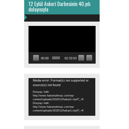
12 Eylül Askeri Darbesinin 40.yılı
dolayısıyla
Video
oynatıcı
00:00
02:33:53
Video
Media error: Format(s) not supported or
source(s) not found
oynatıcı
Dosyayı indir:
http://www.hakantahmaz.com/wp-
content/uploads/2019/12/hakan1.mp4?_=6
Dosyayı indir:
http://www.hakantahmaz.com/wp-
content/uploads/2019/12/hakan1.mp4?_=6