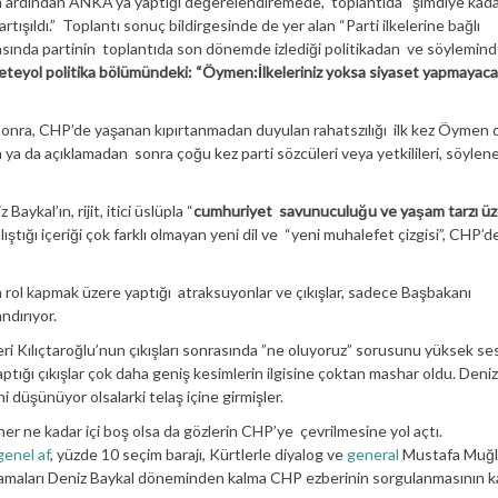
n ardından ANKA’ya yaptığı değerelendiremede, toplantıda “şimdiye kad
şıldı.” Toplantı sonuç bildirgesinde de yer alan “Parti ilkelerine bağlı
sında partinin toplantıda son dönemde izlediği politikadan ve söylemin
zeteyol politika bölümündeki:
“Öymen:İlkeleriniz yoksa siyaset yapmayacak
nra, CHP’de yaşanan kıpırtanmadan duyulan rahatszılığı ilk kez Öymen d
 ya da açıklamadan sonra çoğu kez parti sözcüleri veya yetkilileri, söylen
ykal’ın, rijit, itici üslüpla “
cumhuriyet savunuculuğu ve yaşam tarzı ü
lıştığı içeriği çok farklı olmayan yeni dil ve “yeni muhalefet çizgisi”, CHP’d
 rol kapmak üzere yaptığı atraksuyonlar ve çıkışlar, sadece Başbakanı
ndırıyor.
kleri Kılıçtaroğlu’nun çıkışları sonrasında ”ne oluyoruz” sorusunu yüksek se
ptığı çıkışlar çok daha geniş kesimlerin ilgisine çoktan mashar oldu. Deni
i düşünüyor olsalarki telaş içine girmişler.
her ne kadar içi boş olsa da gözlerin CHP’ye çevrilmesine yol açtı.
genel af
, yüzde 10 seçim barajı, Kürtlerle diyalog ve
general
Mustafa Muğla
ıklamaları Deniz Baykal döneminden kalma CHP ezberinin sorgulanmasının ka