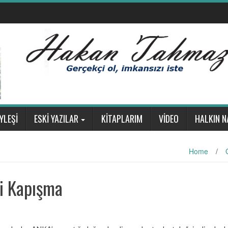
YLEŞİ
ESKİ YAZILAR
KİTAPLARIM
VİDEO
HALKIN N
Home
/
i Kapışma