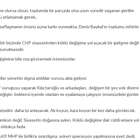
e olursa olsun, toplumda bir parçada olsa uzun süredir yaşanan gerilim
nü atlamamak gerek..
e saflaşmanın önünü açma katkı sunmakta. Deniz Baykal’ın toplumu zehirl
r biçimde CHP siyasetinden köklü değişime yol açacak bir gelişme değild
sunulmasıdır.
şimine bile rıza göstermek istemiyorlar.
r yönetim dışına atıldılar sorusu akla geliyor.
” vurugusu yaparak Kılıçtaroğlu ve arkadaşları, değişen bir şey yok diyere
 değişim beklensi içende olanları mı oyalamaya çalışıyor önümüzdeki günle
elini daha iyi anlayacak. Ak koyun, kara koyun bir kez daha görülecek.
ümkün değil. Siyasetin doğasına aykırı. Köklü değişime dair ciddi emare yo
oldukça fazla.
AKP, MHP ile birlikte sınırdışına askeri operasyon yapılmasına evet dedi.