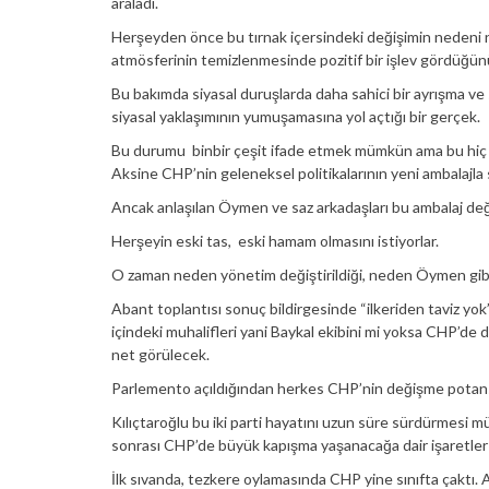
araladı.
Herşeyden önce bu tırnak içersindeki değişimin nedeni n
atmösferinin temizlenmesinde pozitif bir işlev gördüğü
Bu bakımda siyasal duruşlarda daha sahici bir ayrışma v
siyasal yaklaşımının yumuşamasına yol açtığı bir gerçek.
Bu durumu binbir çeşit ifade etmek mümkün ama bu hiç bi
Aksine CHP’nin geleneksel politikalarının yeni ambalajla 
Ancak anlaşılan Öymen ve saz arkadaşları bu ambalaj deği
Herşeyin eski tas, eski hamam olmasını istiyorlar.
O zaman neden yönetim değiştirildiği, neden Öymen gibile
Abant toplantısı sonuç bildirgesinde “ilkeriden taviz yok
içindeki muhalifleri yani Baykal ekibini mi yoksa CHP’de
net görülecek.
Parlemento açıldığından herkes CHP’nin değişme potansiy
Kılıçtaroğlu bu iki parti hayatını uzun süre sürdürmesi m
sonrası CHP’de büyük kapışma yaşanacağa dair işaretler 
İlk sıvanda, tezkere oylamasında CHP yine sınıfta çaktı. 