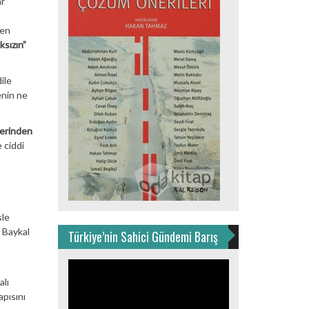
ar
den
sızın”
ile
enin ne
zerinden
e ciddi
sle
z Baykal
Türkiye’nin Sahici Gündemi Barış
Video
oynatıcı
lı
pısını