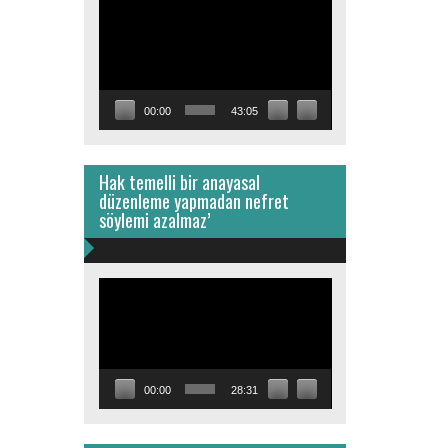
Video
oynatıcı
00:00
43:05
Hak temelli bir anayasal
düzenleme yapmadan nefret
söylemi azalmaz’
Video
oynatıcı
00:00
28:31