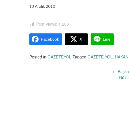
13 Aralık 2010
Post Views:
1.206
Facebook
X
Line
Posted in
GAZETEYOL
Tagged
GAZETE YOL
,
HAKAN
Yazı
←
Başka 
Gülen
dolaşımı