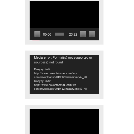
Video
oynatıcı
00:00
23:22
Video
Media error: Format(s) not supported or
source(s) not found
oynatıcı
Dosyayı indir:
http://www.hakantahmaz.com/wp-
content/uploads/2019/12/hakan2.mp4?_=8
Dosyayı indir:
http://www.hakantahmaz.com/wp-
content/uploads/2019/12/hakan2.mp4?_=8
Video
oynatıcı