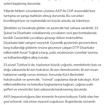
seferi başlatmış durumda.
Yıllardır biriken sorunlarının çözümü AKP ile CHP arasındaki kısır
tartışma ve yarışa mahkûm olmuş durumda. Bu sorunları
kronikleştiriyor ve toplumdaki en küçük umudu da tüketiyor.
Şimdiden oy hesabıyla şiddet ve ayrımcılık hat sahaya vardırıldı. 15
Şubat’ta Diyarbakır sokaklarında çocukların sesi gaz bombalarıyla
kesildi. Gazze’deki çocuklara gözyaşı döken muktedirler,
Diyarbakır’daki vahşeti seyretdi. Güvenlik güçlerinin göstericilere
karşı kullandığı şiddetin önüne geçmeye çalışan DTP Diyarbakır
milletvekili Aysel Tuğluk’a karşı, polis müdürünün cüretkâr tavrına
ve külhanbeyliğine alkış tutular.
21.yüzyıl Türkiye’si de, toplumun büyük çoğunlu, memleketin batı ve
doğu yakasında iki ayrı hukukun, iki ayrı demokrasinin, iki ayrı insan
haklarının varlığı sorun etmiyor. Sonunda Kürt illerindeki
hukuksuzluk ve ayrımcılık, “normal” uygulama olarak kalıcılaştı. Kürt
milletvekillerine ve belediye başkanlarına bağıran, çağıran polis
şefleri ve yöneticiler batı yakasında kanıksanmış durumda.
AKP, imparatorluğunu ilan etmenin fırsatını kolluyor. Farklı olan her
şeyi eriterek, yok etme siyaseti uyguluyor. Bugünlerde sistemin