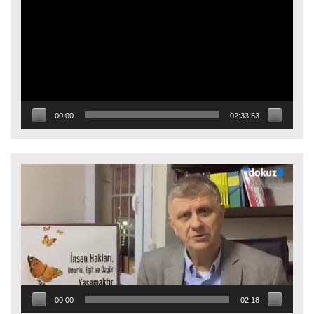
00:00
02:33:53
Video
oynatıcı
00:00
02:18