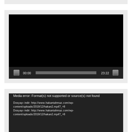
Video
oynatıcı
00:00
23:22
Video
Media error: Format(s) not supported or source(s) not found
oynatıcı
Dosyayı indir: http://www.hakantahmaz.com/wp-
content/uploads/2019/12/hakan2.mp4?_=8
Dosyayı indir: http://www.hakantahmaz.com/wp-
content/uploads/2019/12/hakan2.mp4?_=8