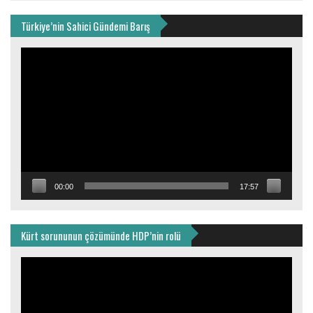
Türkiye’nin Sahici Gündemi Barış
Video
oynatıcı
00:00
17:57
Kürt sorununun çözümünde HDP’nin rolü
Video
oynatıcı