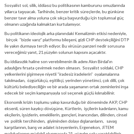
Sosyalist sol, silik, iddiasız bu politikasının kamburunu omuzlarında
yıllarca taşıyacak. Tarihinde, benzer kritik süreçlerde, bu günküne
benzer tavır alma yoluna çok sıkça başvurduğu için toplumsal güç
olmanın uzağında kalmaktan kurtulamıyor.
Bu politikanın ideolojik arka planındaki Kemalizmin etkisi nedeniyle,
birçok “bizde varız” platformu bileşeni, gizli CHP destekçiliğini DTP
ile yakın durmaya tercih ediyor. Bu virüsün panzeri nedir sorusuna
vereceğimiz yanıt, 21.yüzyılın solunun kapısını açacaktır.
Bu iddiasızlık haline son verebilmenin ilk adımı Akın Birdal’ın
adaylığını fırsata çevirmek neden olmasın. Sosyalist soldaki, CHP
yelkenlerini şişirmeye niyetli “iradesiz iradelerin” oyalamalarına
takılmadan, özgürlükçü, eşitlikçi, yerinden yönetimci, çok dilli, çok
kültürlü belediyeciliğin ve bir arada yaşamanın ortak zeminlerini inşa
edecek bir seçim kampanyayla sol seçenek güçlü kılınabilinir.
Ekonomik krizin toplumu yakıp kavurduğu bir döneminde AKP, CHP
eksenli, süren kayıkçı dövüşüne, Kürtlerin, işçilerin kadınların, kamu
ekçilerin, işsizlerin, emeklilerin, gençleri, inancından, dilinden, cinsel
ve politik tercihinden, giyiminden dolayı dışlananların, savaş
karşıtlarının, barış ve adalet isteyenlerin, Ergenekon, JİTEM
mağdurlarının müdahil olunmasıyla 21. yüzyılın solu yaratılabilinir.