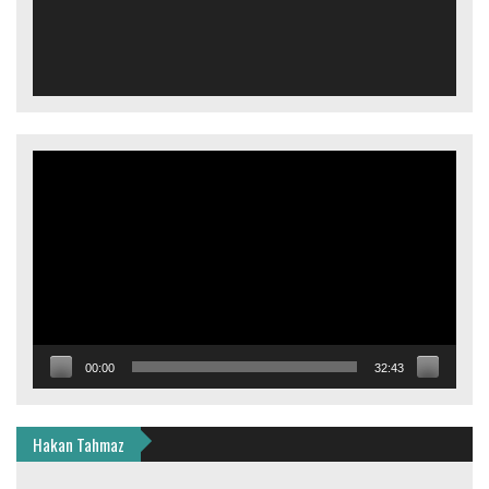
Video
oynatıcı
00:00
32:43
Hakan Tahmaz