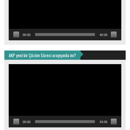
00:00
40:00
AKP yeni bir Çözüm Süreci arayışında mı?
Video
oynatıcı
00:00
43:05