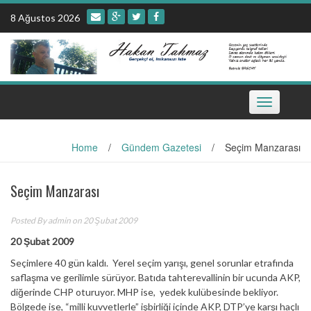
Skip
8 Ağustos 2026
to
content
Toggle
navigation
Home
/
Gündem Gazetesi
/
Seçim Manzarası
Seçim Manzarası
Posted By
admin
on 20 Şubat 2009
20 Şubat 2009
Seçimlere 40 gün kaldı. Yerel seçim yarışı, genel sorunlar etrafında
saflaşma ve gerilimle sürüyor. Batıda tahterevallinin bir ucunda AKP,
diğerinde CHP oturuyor. MHP ise, yedek kulübesinde bekliyor.
Bölgede ise, “milli kuvvetlerle” işbirliği içinde AKP, DTP’ye karşı haçlı