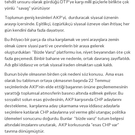
tehdit unsuru olarak gördüğü DTP’ye karşı milli güçlerle birlikte çok
yönlü “savaş” yürütüyor
Toplumun geniş kesimleri AKP’yi, durduracak siyasal öznenin
arayışı içersinde. Eşitlikçi, özgürlükçü siyasal özneye olan ihtiyaç her
gün kendini daha fazla dayatıyor.
Bu ihtiyacı bir parça da olsa karşılamak ve yeni arayışlara zemin
olmak üzere siyasi parti ve çevrelerin bir araya gelerek
oluşturdukları “Bizde Varız” platformu ise, niyet beyanından öte çok
fazla geçemedi. Binbir bahane ve nedenle, ortak davranış zayıflatıldı.
Adı gibi iddiasız ve ortak siyasal iraden olmaktan uzak kaldı.
Bunun böyle olmasının birden çok nedeni söz konusu. Ama esas
olarak bu tablonun ortaya çıkmasının başında 22 Temmuz
seçimlerinde AKP’nin elde ettiği başarının önüne geçilememesinin
yarattığı toplumsal atmosferin basıncı altında ezilmek geliyor. Bu
sosyalist solun esas gövdesinin, AKP karşısında CHP adaylarını
destekleme, karşılarına aday çıkarmama veya iddiasız adaylarla
seçimlere katılarak CHP adaylarına yol verme gibi utangaç politika
izlemeleri sonucunu doğurdu. Bunlar “bizde varız” tutum belgesi
altındaki imzalarını unutarak, AKP korkusunda “esas CHP var”
tavrına dönüşmüştür.