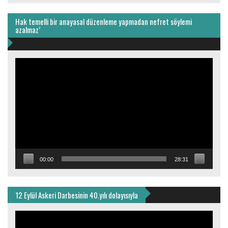
Hak temelli bir anayasal düzenleme yapmadan nefret söylemi
azalmaz’
Video
oynatıcı
00:00
28:31
12 Eylül Askeri Darbesinin 40.yılı dolayısıyla
Video
oynatıcı