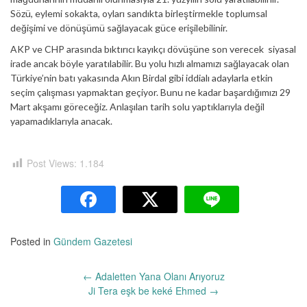
Sözü, eylemi sokakta, oyları sandıkta birleştirmekle toplumsal
değişimi ve dönüşümü sağlayacak güce erişilebilinir.
AKP ve CHP arasında bıktırıcı kayıkçı dövüşüne son verecek siyasal
irade ancak böyle yaratılabilir. Bu yolu hızlı almamızı sağlayacak olan
Türkiye’nin batı yakasında Akın Birdal gibi iddialı adaylarla etkin
seçim çalışması yapmaktan geçiyor. Bunu ne kadar başardığımızı 29
Mart akşamı göreceğiz. Anlaşılan tarih solu yaptıklarıyla değil
yapamadıklarıyla anacak.
Post Views:
1.184
Posted in
Gündem Gazetesi
Yazı
←
Adaletten Yana Olanı Arıyoruz
dolaşımı
Ji Tera eşk be keké Ehmed
→