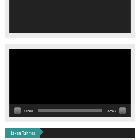
Video
oynatıcı
00:00
32:43
Hakan Tahmaz