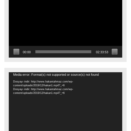
oynatıcı
00:00
02:33:53
Video
Media error: Format(s) not supported or source(s) not found
oynatıcı
Dosyayı indir: http://www.hakantahmaz.com/wp-
content/uploads/2019/12/hakan1.mp4?_=6
Dosyayı indir: http://www.hakantahmaz.com/wp-
content/uploads/2019/12/hakan1.mp4?_=6