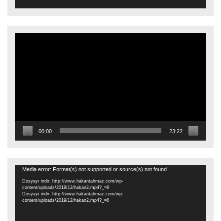
Video
oynatıcı
00:00
23:22
Video
Media error: Format(s) not supported or source(s) not found
oynatıcı
Dosyayı indir: http://www.hakantahmaz.com/wp-
content/uploads/2019/12/hakan2.mp4?_=8
Dosyayı indir: http://www.hakantahmaz.com/wp-
content/uploads/2019/12/hakan2.mp4?_=8