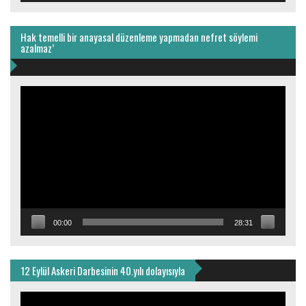
Hak temelli bir anayasal düzenleme yapmadan nefret söylemi
azalmaz’
Video
oynatıcı
00:00
28:31
12 Eylül Askeri Darbesinin 40.yılı dolayısıyla
Video