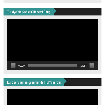
Türkiye’nin Sahici Gündemi Barış
Video
oynatıcı
00:00
17:57
Kürt sorununun çözümünde HDP’nin rolü
Video
oynatıcı