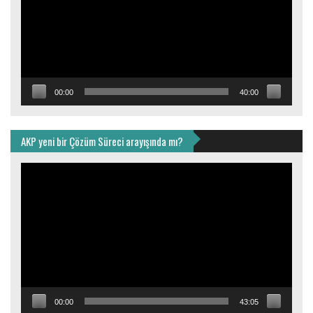
00:00
40:00
AKP yeni bir Çözüm Süreci arayışında mı?
Video
oynatıcı
00:00
43:05