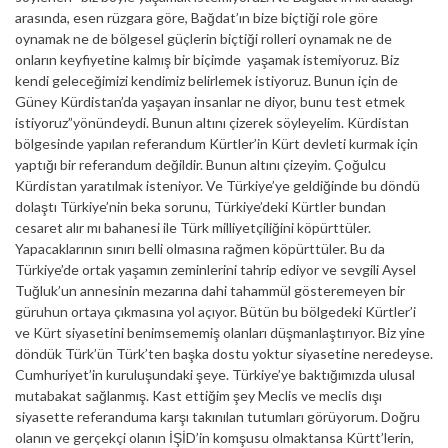
arasında, esen rüzgara göre, Bağdat’ın bize biçtiği role göre
oynamak ne de bölgesel güçlerin biçtiği rolleri oynamak ne de
onların keyfiyetine kalmış bir biçimde yaşamak istemiyoruz. Biz
kendi geleceğimizi kendimiz belirlemek istiyoruz. Bunun için de
Güney Kürdistan’da yaşayan insanlar ne diyor, bunu test etmek
istiyoruz”yönündeydi. Bunun altını çizerek söyleyelim. Kürdistan
bölgesinde yapılan referandum Kürtler’in Kürt devleti kurmak için
yaptığı bir referandum değildir. Bunun altını çizeyim. Çoğulcu
Kürdistan yaratılmak isteniyor. Ve Türkiye’ye geldiğinde bu döndü
dolaştı Türkiye’nin beka sorunu, Türkiye’deki Kürtler bundan
cesaret alır mı bahanesi ile Türk milliyetçiliğini köpürttüler.
Yapacaklarının sınırı belli olmasına rağmen köpürttüler. Bu da
Türkiye’de ortak yaşamın zeminlerini tahrip ediyor ve sevgili Aysel
Tuğluk’un annesinin mezarına dahi tahammül gösteremeyen bir
güruhun ortaya çıkmasına yol açıyor. Bütün bu bölgedeki Kürtler’i
ve Kürt siyasetini benimsememiş olanları düşmanlaştırıyor. Biz yine
döndük Türk’ün Türk’ten başka dostu yoktur siyasetine neredeyse.
Cumhuriyet’in kuruluşundaki şeye. Türkiye’ye baktığımızda ulusal
mutabakat sağlanmış. Kast ettiğim şey Meclis ve meclis dışı
siyasette referanduma karşı takınılan tutumları görüyorum. Doğru
olanın ve gerçekçi olanın İŞİD’in komşusu olmaktansa Kürtt’lerin,