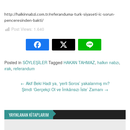
http://halkinnabzi.com.tr/referanduma-turk-siyaseti-ic-sorun-
penceresinden-bakti/
Post Views:
1.640
Posted in
SÖYLEŞİLER
Tagged
HAKAN TAHMAZ
,
halkın nabzı
,
ırak
,
referandum
Yazı
←
Akif Beki Hadi ya, ‘yerli Soros’ yakalanmış mı?
dolaşımı
Şimdi ‘Gerçekçi Ol ve İmkânsızı İste’ Zamanı
→
YAYINLANAN KİTAPLARIM