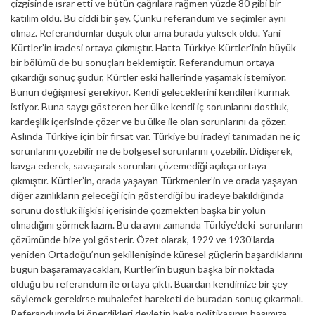
çizgisinde ısrar etti ve bütün çağrılara rağmen yüzde 80 gibi bir
katılım oldu. Bu ciddi bir şey. Çünkü referandum ve seçimler aynı
olmaz. Referandumlar düşük olur ama burada yüksek oldu. Yani
Kürtler’in iradesi ortaya çıkmıştır. Hatta Türkiye Kürtler’inin büyük
bir bölümü de bu sonuçları beklemiştir. Referandumun ortaya
çıkardığı sonuç şudur, Kürtler eski hallerinde yaşamak istemiyor.
Bunun değişmesi gerekiyor. Kendi geleceklerini kendileri kurmak
istiyor. Buna saygı gösteren her ülke kendi iç sorunlarını dostluk,
kardeşlik içerisinde çözer ve bu ülke ile olan sorunlarını da çözer.
Aslında Türkiye için bir fırsat var. Türkiye bu iradeyi tanımadan ne iç
sorunlarını çözebilir ne de bölgesel sorunlarını çözebilir. Didişerek,
kavga ederek, savaşarak sorunları çözemediği açıkça ortaya
çıkmıştır. Kürtler’in, orada yaşayan Türkmenler’in ve orada yaşayan
diğer azınlıkların geleceği için gösterdiği bu iradeye bakıldığında
sorunu dostluk ilişkisi içerisinde çözmekten başka bir yolun
olmadığını görmek lazım. Bu da aynı zamanda Türkiye’deki sorunların
çözümünde bize yol gösterir. Özet olarak, 1929 ve 1930’larda
yeniden Ortadoğu’nun şekillenişinde küresel güçlerin başardıklarını
bugün başaramayacakları, Kürtler’in bugün başka bir noktada
olduğu bu referandum ile ortaya çıktı. Buardan kendimize bir şey
söylemek gerekirse muhalefet hareketi de buradan sonuç çıkarmalı.
Referandumda ki önerdikleri devletin beka politikasının başımıza