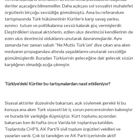
dertler açacağını bilmemeliler. Daha açıkçası sol sosyalist muhalefet
örgütlerin birçoğu sessizliğe gömülmüştü. Ama bu referandum
tartışmasında Türk hükümetinin Kürtler’e karşı savaş yanlısı,
ayrımcı tutum ve politikalarına sessiz kalarak güç vermişlerdir.
Eleştirdikleri siyasal aktörlerin, ezilen ulus devrimcisi kendilerinin de
ezen ulus devrimcisi olduklarını unutarak davranmışlardır. Aynı
zamanda her zaman sabah “Ne Mutlu Türk’üm” diye çıkan ana akım
medyanın propagandası altında yaşadıklarını unutarak sessizliğe
gömülmüşlerdir. Buradan Türkiye’nin geleceğine dair gelecek sözün
karşılığının olmadığı açığa çıkmıştır.
Türkiye’deki Kürtler bu tartışmalardan nasıl etkileniyor?
Siyasal aktörler düzeyinde bakarsan, açık söylemek gerekir ki bu
konuya ana akım Türk siyaseti bir iç sorun penceresinden bakmıştır
ve burada bir yanlışlığa düşmüştür. Kürt toplumu açısından
bakarsan ben iki hafta önce Van’da bir toplantıya katıldım.
Toplantıda CHP’li, AK Parti’li sivil toplum örgütleri vekilleri ve
yazarları vardı. Çok iyi tanıdığım ve AK Parti içerisinde aktif