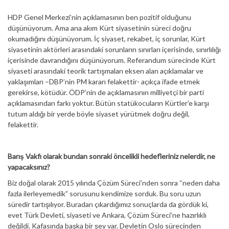
HDP Genel Merkezi’nin açıklamasının ben pozitif olduğunu
düşünüyorum. Ama ana akım Kürt siyasetinin süreci doğru
okumadığını düşünüyorum. İç siyaset, rekabet, iç sorunlar, Kürt
siyasetinin aktörleri arasındaki sorunların sınırları içerisinde, sınırlılığı
içerisinde davrandığını düşünüyorum. Referandum sürecinde Kürt
siyaseti arasındaki teorik tartışmaları eksen alan açıklamalar ve
yaklaşımları –DBP’nin PM kararı felakettir- açıkça ifade etmek
gerekirse, kötüdür. ÖDP’nin de açıklamasının milliyetçi bir parti
açıklamasından farkı yoktur. Bütün statükocuların Kürtler’e karşı
tutum aldığı bir yerde böyle siyaset yürütmek doğru değil,
felakettir.
Barış Vakfı olarak bundan sonraki öncelikli hedefleriniz nelerdir, ne
yapacaksınız?
Biz doğal olarak 2015 yılında Çözüm Süreci’nden sonra “neden daha
fazla ilerleyemedik” sorusunu kendimize sorduk. Bu soru uzun
süredir tartışılıyor. Buradan çıkardığımız sonuçlarda da gördük ki,
evet Türk Devleti, siyaseti ve Ankara, Çözüm Süreci’ne hazırlıklı
değildi. Kafasında başka bir şey var. Devletin Oslo sürecinden