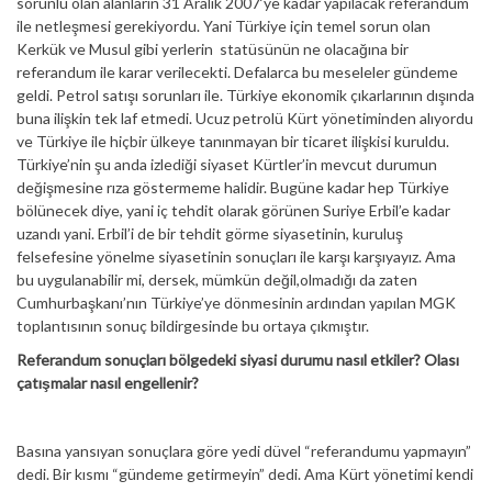
sorunlu olan alanların 31 Aralık 2007‘ye kadar yapılacak referandum
ile netleşmesi gerekiyordu. Yani Türkiye için temel sorun olan
Kerkük ve Musul gibi yerlerin statüsünün ne olacağına bir
referandum ile karar verilecekti. Defalarca bu meseleler gündeme
geldi. Petrol satışı sorunları ile. Türkiye ekonomik çıkarlarının dışında
buna ilişkin tek laf etmedi. Ucuz petrolü Kürt yönetiminden alıyordu
ve Türkiye ile hiçbir ülkeye tanınmayan bir ticaret ilişkisi kuruldu.
Türkiye’nin şu anda izlediği siyaset Kürtler’in mevcut durumun
değişmesine rıza göstermeme halidir. Bugüne kadar hep Türkiye
bölünecek diye, yani iç tehdit olarak görünen Suriye Erbil’e kadar
uzandı yani. Erbil’i de bir tehdit görme siyasetinin, kuruluş
felsefesine yönelme siyasetinin sonuçları ile karşı karşıyayız. Ama
bu uygulanabilir mi, dersek, mümkün değil,olmadığı da zaten
Cumhurbaşkanı’nın Türkiye’ye dönmesinin ardından yapılan MGK
toplantısının sonuç bildirgesinde bu ortaya çıkmıştır.
Referandum sonuçları bölgedeki siyasi durumu nasıl etkiler? Olası
çatışmalar nasıl engellenir?
Basına yansıyan sonuçlara göre yedi düvel “referandumu yapmayın”
dedi. Bir kısmı “gündeme getirmeyin” dedi. Ama Kürt yönetimi kendi