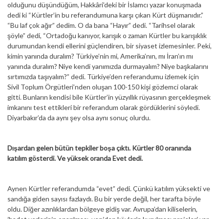
olduğunu düşündüğüm, Hakkâri’deki bir İslamcı yazar konuşmada
dedi ki “Kürtler’in bu referandumuna karşı çıkan Kürt düşmanıdır.”
“Bu laf çok ağır” dedim. O da bana “Hayır” dedi. “Tarihsel olarak
şöyle” dedi, “Ortadoğu kanıyor, karışık o zaman Kürtler bu karışıklık
durumundan kendi ellerini güçlendiren, bir siyaset izlemesinler. Peki,
kimin yanında duralım? Türkiye’nin mi, Amerika’nın, mı İran’ın mı
yanında duralım? Niye kendi yanımızda durmayalım? Niye başkalarını
sırtımızda taşıyalım?” dedi. Türkiye’den referandumu izlemek için
Sivil Toplum Örgütleri’nden oluşan 100-150 kişi gözlemci olarak
gitti. Bunların kendisi bile Kürtler’in yüzyıllık rüyasının gerçekleşmek
imkanını test ettikleri bir referandum olarak gördüklerini söyledi.
Diyarbakır’da da aynı şey olsa aynı sonuç olurdu.
Dışardan gelen bütün tepkiler boşa çıktı. Kürtler 80 oranında
katılım gösterdi. Ve yüksek oranda Evet dedi.
Aynen Kürtler referandumda “evet” dedi. Çünkü katılım yüksekti ve
sandığa giden sayısı fazlaydı. Bu bir yerde değil, her tarafta böyle
oldu. Diğer azınlıklardan bölgeye gidiş var. Avrupa’dan kiliselerin,