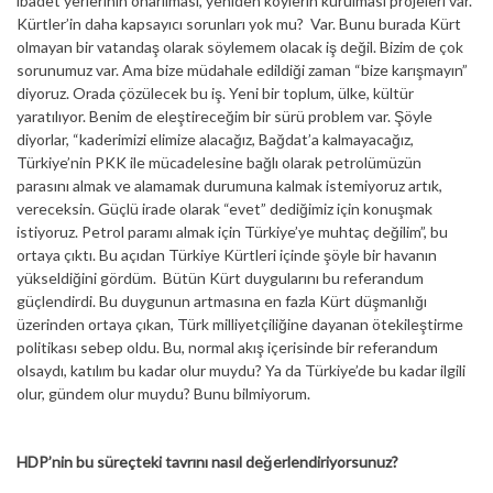
ibadet yerlerinin onarılması, yeniden köylerin kurulması projeleri var.
Kürtler’in daha kapsayıcı sorunları yok mu? Var. Bunu burada Kürt
olmayan bir vatandaş olarak söylemem olacak iş değil. Bizim de çok
sorunumuz var. Ama bize müdahale edildiği zaman “bize karışmayın”
diyoruz. Orada çözülecek bu iş. Yeni bir toplum, ülke, kültür
yaratılıyor. Benim de eleştireceğim bir sürü problem var. Şöyle
diyorlar, “kaderimizi elimize alacağız, Bağdat’a kalmayacağız,
Türkiye’nin PKK ile mücadelesine bağlı olarak petrolümüzün
parasını almak ve alamamak durumuna kalmak istemiyoruz artık,
vereceksin. Güçlü irade olarak “evet” dediğimiz için konuşmak
istiyoruz. Petrol paramı almak için Türkiye’ye muhtaç değilim”, bu
ortaya çıktı. Bu açıdan Türkiye Kürtleri içinde şöyle bir havanın
yükseldiğini gördüm. Bütün Kürt duygularını bu referandum
güçlendirdi. Bu duygunun artmasına en fazla Kürt düşmanlığı
üzerinden ortaya çıkan, Türk milliyetçiliğine dayanan ötekileştirme
politikası sebep oldu. Bu, normal akış içerisinde bir referandum
olsaydı, katılım bu kadar olur muydu? Ya da Türkiye’de bu kadar ilgili
olur, gündem olur muydu? Bunu bilmiyorum.
HDP’nin bu süreçteki tavrını nasıl değerlendiriyorsunuz?