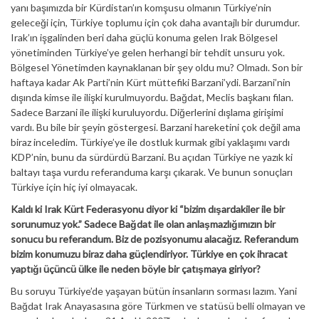
yanı başımızda bir Kürdistan’ın komşusu olmanın Türkiye’nin
geleceği için, Türkiye toplumu için çok daha avantajlı bir durumdur.
Irak’ın işgalinden beri daha güçlü konuma gelen Irak Bölgesel
yönetiminden Türkiye’ye gelen herhangi bir tehdit unsuru yok.
Bölgesel Yönetimden kaynaklanan bir şey oldu mu? Olmadı. Son bir
haftaya kadar Ak Parti’nin Kürt müttefiki Barzani’ydi. Barzani’nin
dışında kimse ile ilişki kurulmuyordu. Bağdat, Meclis başkanı filan.
Sadece Barzani ile ilişki kuruluyordu. Diğerlerini dışlama girişimi
vardı. Bu bile bir şeyin göstergesi. Barzani hareketini çok değil ama
biraz inceledim. Türkiye’ye ile dostluk kurmak gibi yaklaşımı vardı
KDP’nin, bunu da sürdürdü Barzani. Bu açıdan Türkiye ne yazık ki
baltayı taşa vurdu referanduma karşı çıkarak. Ve bunun sonuçları
Türkiye için hiç iyi olmayacak.
Kaldı ki Irak Kürt Federasyonu diyor ki “bizim dışardakiler ile bir
sorunumuz yok.” Sadece Bağdat ile olan anlaşmazlığımızın bir
sonucu bu referandum. Biz de pozisyonumu alacağız. Referandum
bizim konumuzu biraz daha güçlendiriyor. Türkiye en çok ihracat
yaptığı üçüncü ülke ile neden böyle bir çatışmaya giriyor?
Bu soruyu Türkiye’de yaşayan bütün insanların sorması lazım. Yani
Bağdat Irak Anayasasına göre Türkmen ve statüsü belli olmayan ve