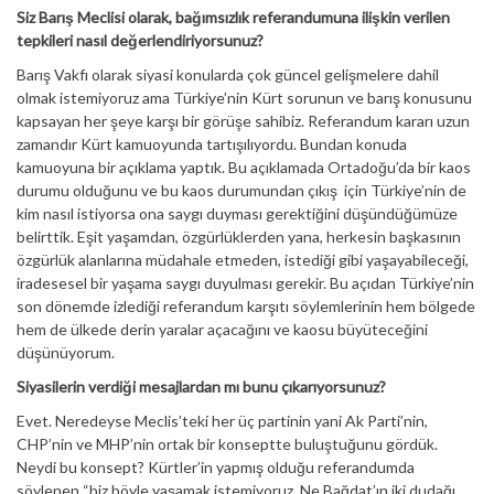
Siz Barış Meclisi olarak, bağımsızlık referandumuna ilişkin verilen
tepkileri nasıl değerlendiriyorsunuz?
Barış Vakfı olarak siyasi konularda çok güncel gelişmelere dahil
olmak istemiyoruz ama Türkiye’nin Kürt sorunun ve barış konusunu
kapsayan her şeye karşı bir görüşe sahibiz. Referandum kararı uzun
zamandır Kürt kamuoyunda tartışılıyordu. Bundan konuda
kamuoyuna bir açıklama yaptık. Bu açıklamada Ortadoğu’da bir kaos
durumu olduğunu ve bu kaos durumundan çıkış için Türkiye’nin de
kim nasıl istiyorsa ona saygı duyması gerektiğini düşündüğümüze
belirttik. Eşit yaşamdan, özgürlüklerden yana, herkesin başkasının
özgürlük alanlarına müdahale etmeden, istediği gibi yaşayabileceği,
iradesesel bir yaşama saygı duyulması gerekir. Bu açıdan Türkiye’nin
son dönemde izlediği referandum karşıtı söylemlerinin hem bölgede
hem de ülkede derin yaralar açacağını ve kaosu büyüteceğini
düşünüyorum.
Siyasilerin verdiği mesajlardan mı bunu çıkarıyorsunuz?
Evet. Neredeyse Meclis’teki her üç partinin yani Ak Parti’nin,
CHP’nin ve MHP’nin ortak bir konseptte buluştuğunu gördük.
Neydi bu konsept? Kürtler’in yapmış olduğu referandumda
söylenen “biz böyle yaşamak istemiyoruz. Ne Bağdat’ın iki dudağı