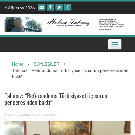
Skip
6 Ağustos 2026
to
content
Toggle
navigation
Home
/
SÖYLEŞİLER
/
Tahmaz: “Referanduma Türk siyaseti iç sorun penceresinden
baktı”
Tahmaz: “Referanduma Türk siyaseti iç sorun
penceresinden baktı”
Posted By
admin
on 27 Eylül 2017