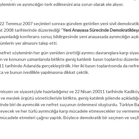
leminin ve ayrımcılığın terk edilmesini ana sorun olarak ele alıyor.
an 22 Temmuz 2007 seçimleri sonrası gündem getirilen yeni sivil demokrati
t 2008 tarihlerinde düzenlediği “
Yeni Anayasa Sürecinde Demokratikle
i, yayınladığı konferans sonuç bildirgesinde yeni anayasada ayrımcılığın açı
mlerin yer almasını talep etti.
nefret söyleminin her gün yeniden ürettiği ayrımcı davranışlara karşı siyas
ve konunun uzmanlarıyla birlikte geniş katılımlı basın toplantısı düzenledi
1 tarihinde Adana’da gerçekleştirdik. Her iki basın toplantısında da nefre
a ve bunun ivedilikle yapılmasına dikkat çektik.
misyen ve siyasetçiyle hazırladığımız ve 22 Nisan 20011 tarihinde Kadikö
e meslek örgütü yöneticileriyle birlikte, geniş katılımlı şölende açıkladığ
erinde biri de ayrımcılık ve nefret suçunun önlenmesi oluşturdu. Türkiye Ba
meyecek ve her türlü ayrımcılığa karşı mücadele etmeyecekler oy vermeme
 mücadele etmeleri çağrısı yaptık. Böylece demokratik bir seçmen ve seçi