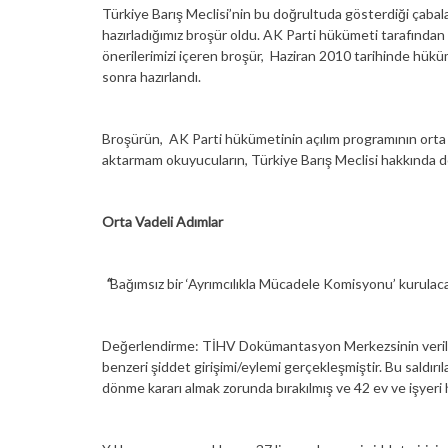
Türkiye Barış Meclisi’nin bu doğrultuda gösterdiği çaba
hazırladığımız broşür oldu. AK Parti hükümeti tarafın
önerilerimizi içeren broşür, Haziran 2010 tarihinde hüküme
sonra hazırlandı.
Broşürün, AK Parti hükümetinin açılım programının orta v
aktarmam okuyucuların, Türkiye Barış Meclisi hakkında doğr
Orta Vadeli Adımlar
“
Bağımsız bir ‘Ayrımcılıkla Mücadele Komisyonu’ kurulaca
Değerlendirme: TİHV Dokümantasyon Merkezsinin verilerine
benzeri şiddet girişimi/eylemi gerçekleşmiştir. Bu saldırı
dönme kararı almak zorunda bırakılmış ve 42 ev ve işyeri