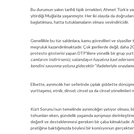
Bu durumun yakın tarihli tipik örnekleri, Ahmet Türk’e ya
yitirdiği Muğla’da yaşanmıştır. Her iki olayda da doğruda
başlatılması, hatta tutuklamaların olması sevindiricidir.
Genellikle bu tür saldırılara, kamu görevlileri ve siyasîler
meşruluk kazandırılmaktadır. Çok gerilerde değil, daha
protesto gösterisi yapan DTP’lilere yönelik bir grup yurt
camlarını indirirseniz, vatandaşın hayatına kast ederseni
kendini savunma yoluna gidecektir”
ifadeleriyle onaylamı
Elbette, ayrımcılık her seferinde çıplak şiddette dönüşmü
yurttaşımız, etnik, dinsel, cinsel ya da cinsel yönelimleri
Kürt Sorunu’nun temelinde ayrımcılığın yatıyor olması, b
tohumları eken, gündelik yaşamda ayrışmayı derinleştiren 
değerli ve desteklenmesi gereken bir çaba kılmaktadır.
pratiğine baktığımızda böylesi bir komisyonun gerçekten 