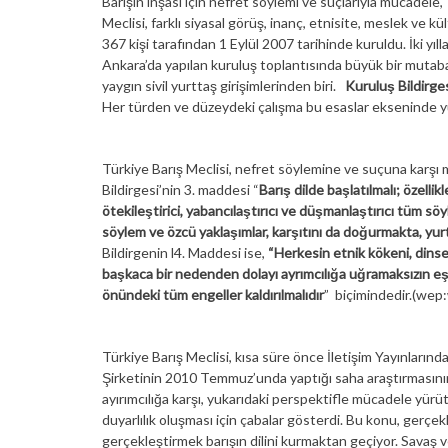
Barışın inşası için nefret söylemi ve suçlarıyla mücadele,
Meclisi, farklı siyasal görüş, inanç, etnisite, meslek ve k
367 kişi tarafından 1 Eylül 2007 tarihinde kuruldu. İki yı
Ankara’da yapılan kuruluş toplantısında büyük bir mutabakat
yaygın sivil yurttaş girişimlerinden biri.
Kuruluş Bildirge
Her türden ve düzeydeki çalışma bu esaslar ekseninde y
Türkiye Barış Meclisi, nefret söylemine ve suçuna karşı 
Bildirgesi’nin 3. maddesi “
Barış dilde başlatılmalı; özellikl
ötekileştirici, yabancılaştırıcı ve düşmanlaştırıcı tüm s
söylem ve özcü yaklaşımlar, karşıtını da doğurmakta, yurt
Bildirgenin l4. Maddesi ise,
“Herkesin etnik kökeni, dinsel
başkaca bir nedenden dolayı ayrımcılığa uğramaksızın eşit
önündeki tüm engeller kaldırılmalıdır
” biçimindedir.(wep
Türkiye Barış Meclisi, kısa süre önce İletişim Yayınlarınd
Şirketinin 2010 Temmuz’unda yaptığı saha araştırmasının 
ayırımcılığa karşı, yukarıdaki perspektifle mücadele yürüt
duyarlılık oluşması için çabalar gösterdi. Bu konu, gerçekl
gerçekleştirmek barışın dilini kurmaktan geçiyor. Savaş v