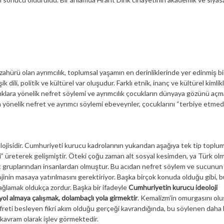
ahürü olan ayrımcılık, toplumsal yaşamın en derinliklerinde yer edinmiş bi
dili, politik ve kültürel var oluşudur. Farklı etnik, inanç ve kültürel kimlik
lıklara yönelik nefret söylemi ve ayrımcılık çocukların dünyaya gözünü açm
 yönelik nefret ve ayrımcı söylemi ebeveynler, çocuklarını “terbiye etmed
jisidir. Cumhuriyeti kurucu kadrolarının yukarıdan aşağıya tek tip toplu
i” üreterek gelişmiştir. Öteki çoğu zaman alt sosyal kesimden, ya Türk ol
nç gruplarından insanlardan olmuştur. Bu acıdan nefret söylem ve sucunun
lojinin masaya yatırılmasını gerektiriyor. Başka birçok konuda olduğu gibi,
ağlamak oldukça zordur. Başka bir ifadeyle
Cumhuriyetin kurucu ideoloji
 almaya çalışmak, dolambaçlı yola girmektir
. Kemalizm’in omurgasını ol
efreti besleyen fikri akım olduğu gerçeği kavrandığında, bu söylenen daha 
ki kavram olarak işlev görmektedir.