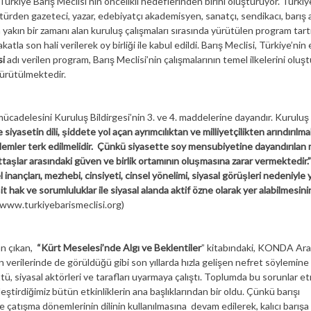
 Türkiye Barış Meclisi’nin öncelikli hedeflerinden birini oluşturuyor. Türkiy
ültürden gazeteci, yazar, edebiyatçı akademisyen, sanatçı, sendikacı, barış a
lla yakın bir zamanı alan kuruluş çalışmaları sırasında yürütülen program tar
la son hali verilerek oy birliği ile kabul edildi. Barış Meclisi, Türkiye’nin
si
adı verilen program, Barış Meclisi’nin çalışmalarının temel ilkelerini oluş
ürütülmektedir.
mücadelesini Kuruluş Bildirgesi’nin 3. ve 4. maddelerine dayandır. Kuruluş
e siyasetin dili, şiddete yol açan ayrımcılıktan ve milliyetçilikten arındırılmal
öylemler terk edilmelidir. Çünkü siyasette soy mensubiyetine dayandırılan m
taşlar arasındaki güven ve birlik ortamının oluşmasına zarar vermektedir.”
 inançları, mezhebi, cinsiyeti, cinsel yönelimi, siyasal görüşleri nedeniyle 
 hak ve sorumluluklar ile siyasal alanda aktif özne olarak yer alabilmesini
:www.turkiyebarismeclisi.org)
an çıkan,
“Kürt Meselesi’nde Algı ve Beklentiler
” kitabındaki, KONDA Ara
verilerinde de görüldüğü gibi son yıllarda hızla gelişen nefret söylemine
tü, siyasal aktörleri ve tarafları uyarmaya çalıştı. Toplumda bu sorunlar et
eştirdiğimiz bütün etkinliklerin ana başlıklarından bir oldu. Çünkü barışı
e çatışma dönemlerinin dilinin kullanılmasına devam edilerek, kalıcı barış