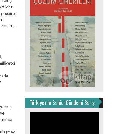
e Barış
ktivisti
tışmasına
 en
turmakta.
ı,
illiyetçi
ya da
n
Türkiye’nin Sahici Gündemi Barış
ştırma
 ve
Video
rafında
oynatıcı
a ulaşmak