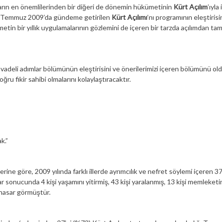
ların en önemlilerinden bir diğeri de dönemin hükümetinin
Kürt Açılım
’ıyla i
dan Temmuz 2009’da gündeme getirilen
Kürt Açılımı
’nı programının eleştirisi
tin bir yıllık uygulamalarının gözlemini de içeren bir tarzda açılımdan tam 
adeli adımlar bölümünün eleştirisini ve önerilerimizi içeren bölümünü old
u fikir sahibi olmalarını kolaylaştıracaktır.
k.”
 göre, 2009 yılında farklı illerde ayrımcılık ve nefret söylemi içeren 37
lar sonucunda 4 kişi yaşamını yitirmiş, 43 kişi yaralanmış, 13 kişi memleketi
 hasar görmüştür.