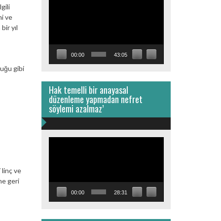
Video
lgili
oynatıcı
ni ve
bir yıl
00:00
43:05
uğu gibi
Hak temelli bir anayasal
düzenleme yapmadan nefret
söylemi azalmaz’
Video
oynatıcı
 linç ve
ne geri
00:00
28:31