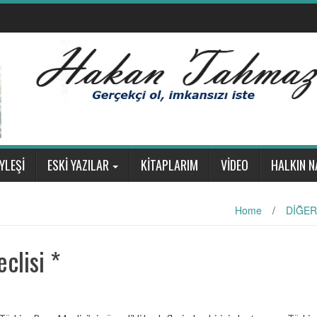
YLEŞİ
ESKİ YAZILAR
KİTAPLARIM
VİDEO
HALKIN N
Home
/
DİĞER
clisi *