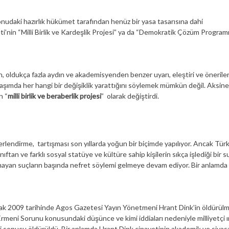
nudaki hazırlık hükümet tarafından henüz bir yasa tasarısına dahi
’nin “Milli Birlik ve Kardeşlik Projesi” ya da “Demokratik Çözüm Programı
ldukça fazla aydın ve akademisyenden benzer uyarı, eleştiri ve öneriler 
ımda her hangi bir değişiklik yarattığını söylemek mümkün değil. Aksine
n “
milli birlik ve beraberlik projesi
” olarak değiştirdi.
rlendirme, tartışması son yıllarda yoğun bir biçimde yapılıyor. Ancak Türk
ıftan ve farklı sosyal statüye ve kültüre sahip kişilerin sıkça işlediği bir s
olmayan suçların başında nefret söylemi gelmeye devam ediyor. Bir anlamda
cak 2009 tarihinde Agos Gazetesi Yayın Yönetmeni Hrant Dink’in öldürül
Ermeni Sorunu konusundaki düşünce ve kimi iddiaları nedeniyle milliyetçi ı
i sonucu öldürüldü. Bir anlamda Hrant Dink cinayetinin akademik ve siyas