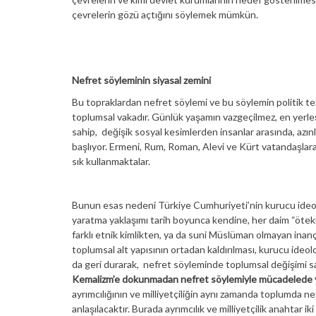
çevrelerin gözü açtığını söylemek mümkün.
Nefret söyleminin siyasal zemini
Bu topraklardan nefret söylemi ve bu söylemin politik tez
toplumsal vakadır. Günlük yaşamın vazgeçilmez, en yerleşik 
sahip, değişik sosyal kesimlerden insanlar arasında, azın
başlıyor. Ermeni, Rum, Roman, Alevi ve Kürt vatandaşlara
sık kullanmaktalar.
Bunun esas nedeni Türkiye Cumhuriyeti’nin kurucu ideolo
yaratma yaklaşımı tarih boyunca kendine, her daim “ötek
farklı etnik kimlikten, ya da suni Müslüman olmayan ina
toplumsal alt yapısının ortadan kaldırılması, kurucu ideo
da geri durarak, nefret söyleminde toplumsal değişimi s
Kemalizm’e dokunmadan nefret söylemiyle mücadelede yol
ayrımcılığının ve milliyetçiliğin aynı zamanda toplumda n
anlaşılacaktır. Burada ayrımcılık ve milliyetçilik anahtar i