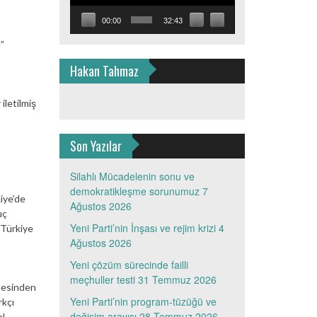
00:00
32:43
”
Hakan Tahmaz
iletilmiş
Son Yazılar
Silahlı Mücadelenin sonu ve
demokratikleşme sorunumuz
7
iye’de
Ağustos 2026
uç
Yeni Parti’nin İnşası ve rejim krizi
4
 Türkiye
Ağustos 2026
Yeni çözüm sürecinde failli
meçhuller testi
31 Temmuz 2026
mesinden
Yeni Parti’nin program-tüzüğü ve
rkçı
değişim arayışı
28 Temmuz 2026
al