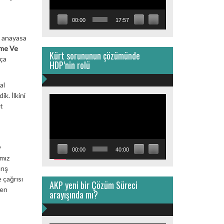
00:00
17:57
k anayasa
şme Ve
Kürt sorununun çözümünde
kça
HDP’nin rolü
al
k. İlkini
Video
t
oynatıcı
y
00:00
40:00
ımız
rış
 çağrısı
AKP yeni bir Çözüm Süreci
len
arayışında mı?