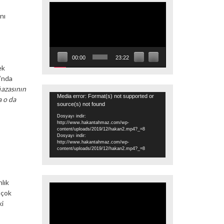
Video
nı
oynatıcı
00:00
23:22
ek
’nda
ğazasının
Video
Media error: Format(s) not supported or
a o da
source(s) not found
oynatıcı
Dosyayı indir:
http://www.hakantahmaz.com/wp-
content/uploads/2019/12/hakan2.mp4?_=8
Dosyayı indir:
http://www.hakantahmaz.com/wp-
content/uploads/2019/12/hakan2.mp4?_=8
lık
Video
 çok
oynatıcı
ki