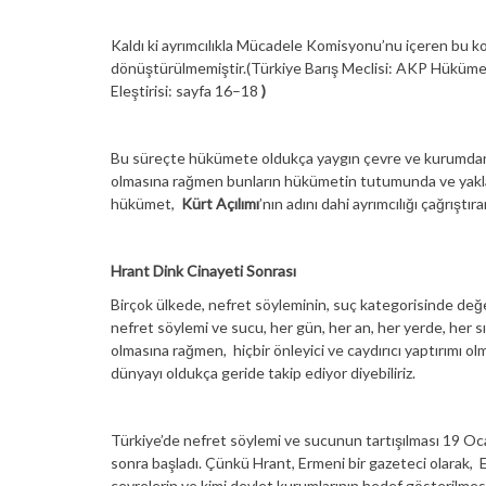
Kaldı ki ayrımcılıkla Mücadele Komisyonu’nu içeren bu ko
dönüştürülmemiştir.(Türkiye Barış Meclisi: AKP Hükümeti
Eleştirisi: sayfa 16–18
)
Bu süreçte hükümete oldukça yaygın çevre ve kurumdan, o
olmasına rağmen bunların hükümetin tutumunda ve yaklaş
hükümet,
Kürt Açılımı
’nın adını dahi ayrımcılığı çağrıştıra
Hrant Dink Cinayeti Sonrası
Birçok ülkede, nefret söyleminin, suç kategorisinde değe
nefret söylemi ve sucu, her gün, her an, her yerde, her sın
olmasına rağmen, hiçbir önleyici ve caydırıcı yaptırımı 
dünyayı oldukça geride takip ediyor diyebiliriz.
Türkiye’de nefret söylemi ve sucunun tartışılması 19 O
sonra başladı. Çünkü Hrant, Ermeni bir gazeteci olarak, 
çevrelerin ve kimi devlet kurumlarının hedef gösterilmes