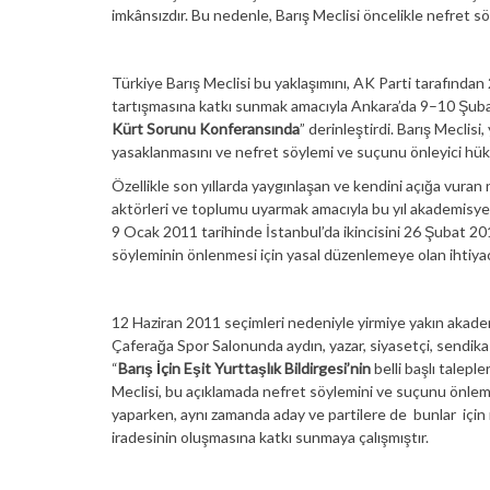
imkânsızdır. Bu nedenle, Barış Meclisi öncelikle nefret söy
Türkiye Barış Meclisi bu yaklaşımını, AK Parti tarafınd
tartışmasına katkı sunmak amacıyla Ankara’da 9–10 Şuba
Kürt Sorunu Konferansında
” derinleştirdi. Barış Meclis
yasaklanmasını ve nefret söylemi ve suçunu önleyici hükü
Özellikle son yıllarda yaygınlaşan ve kendini açığa vuran 
aktörleri ve toplumu uyarmak amacıyla bu yıl akademisyen 
9 Ocak 2011 tarihinde İstanbul’da ikincisini 26 Şubat 201
söyleminin önlenmesi için yasal düzenlemeye olan ihtiyac
12 Haziran 2011 seçimleri nedeniyle yirmiye yakın akade
Çaferağa Spor Salonunda aydın, yazar, siyasetçi, sendika v
“
Barış İçin Eşit Yurttaşlık Bildirgesi’nin
belli başlı talepl
Meclisi, bu açıklamada nefret söylemini ve suçunu önle
yaparken, aynı zamanda aday ve partilere de bunlar için
iradesinin oluşmasına katkı sunmaya çalışmıştır.