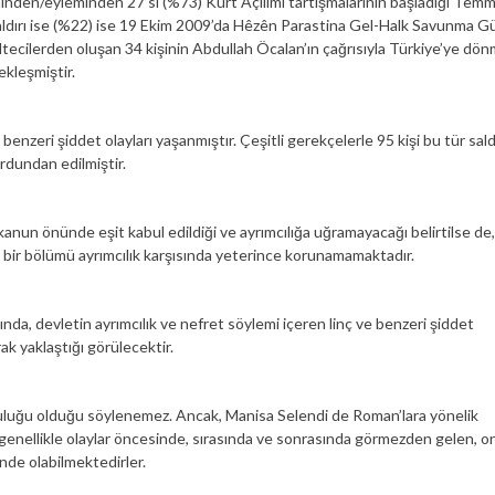
minden/eyleminden 27’si (%73) Kürt Açılımı tartışmalarının başladığı Tem
ldırı ise (%22) ise 19 Ekim 2009’da Hêzên Parastina Gel-Halk Savunma Gü
ecilerden oluşan 34 kişinin Abdullah Öcalan’ın çağrısıyla Türkiye’ye dön
kleşmiştir.
benzeri şiddet olayları yaşanmıştır. Çeşitli gerekçelerle 95 kişi bu tür saldı
urdundan edilmiştir.
anun önünde eşit kabul edildiği ve ayrımcılığa uğramayacağı belirtilse de
ın bir bölümü ayrımcılık karşısında yeterince korunamamaktadır.
da, devletin ayrımcılık ve nefret söylemi içeren linç ve benzeri şiddet
ak yaklaştığı görülecektir.
uluğu olduğu söylenemez. Ancak, Manisa Selendi de Roman’lara yönelik
i genellikle olaylar öncesinde, sırasında ve sonrasında görmezden gelen, 
inde olabilmektedirler.