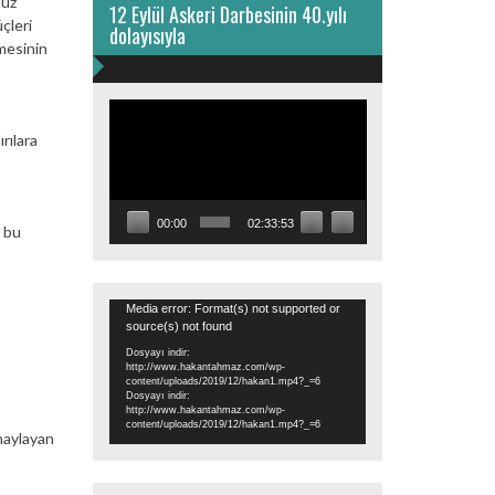
muz
12 Eylül Askeri Darbesinin 40.yılı
çleri
dolayısıyla
mesinin
Video
oynatıcı
rılara
00:00
02:33:53
, bu
Video
Media error: Format(s) not supported or
source(s) not found
oynatıcı
Dosyayı indir:
http://www.hakantahmaz.com/wp-
content/uploads/2019/12/hakan1.mp4?_=6
Dosyayı indir:
http://www.hakantahmaz.com/wp-
content/uploads/2019/12/hakan1.mp4?_=6
onaylayan