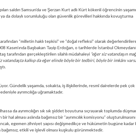
pılan saldırı Samsun’da ve Şerzan Kurt adlı Kürt kökenli öğrencinin yaşamı
n ya da dolaylı sorumluluğu olan güvenlik görevlileri hakkında kovuşturma
 tarafından “milletin haklı tepkisi” ve “doğal refleksi” olarak değerlendiriler
 2008 Kasım’ında Başbakan Tayip Erdoğan, o tarihlerde İstanbul Okmeydanı
taş tarafından gerçekleştirilen silahlı müdahaleyi
“eğer siz vatandaşın ma
z vatandaşta kalkıp da eğer elinde böyle bir tedbiri, böyle bir imkânı vars
ştı.
yor. Gündelik yaşamda, sokakta, iş ilişkilerinde, resmî dairelerde pek çok
 nedeniyle ayrımcılığa uğramaktadır.
ilhassa da ayrımcılığın sık sık şiddet boyutuna sıçrayarak toplumda düşman
bir hal alması aslında bağımsız bir “ayrımcılık komisyonu” oluşturulmasını
 Ancak, egemen zihniyet yapısı değişmedikçe ve hükümetin bugüne kadar 
bağımsız, etkili ve işlevli olması kuşkulu görünmektedir.