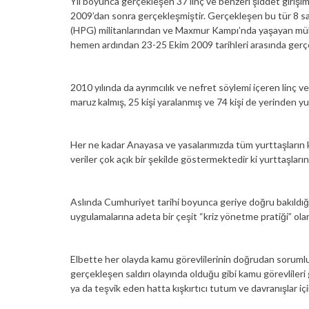
Yıl boyunca gerçekleşen 37 linç ve benzeri şiddet girişi
2009’dan sonra gerçekleşmiştir. Gerçekleşen bu tür 8 sa
(HPG) militanlarından ve Maxmur Kampı’nda yaşayan mült
hemen ardından 23-25 Ekim 2009 tarihleri arasında gerçe
2010 yılında da ayrımcılık ve nefret söylemi içeren linç ve 
maruz kalmış, 25 kişi yaralanmış ve 74 kişi de yerinden y
Her ne kadar Anayasa ve yasalarımızda tüm yurttaşların k
veriler çok açık bir şekilde göstermektedir ki yurttaşlar
Aslında Cumhuriyet tarihi boyunca geriye doğru bakıldığın
uygulamalarına adeta bir çeşit “kriz yönetme pratiği” olar
Elbette her olayda kamu görevlilerinin doğrudan soruml
gerçekleşen saldırı olayında olduğu gibi kamu görevliler
ya da teşvik eden hatta kışkırtıcı tutum ve davranışlar iç