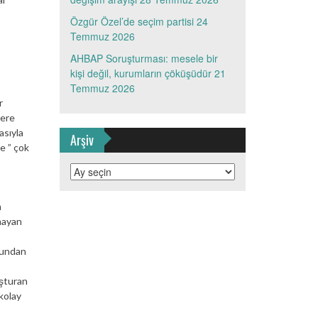
Özgür Özel’de seçim partisi
24
Temmuz 2026
AHBAP Soruşturması: mesele bir
kişi değil, kurumların çöküşüdür
21
Temmuz 2026
r
lere
asıyla
Arşiv
e ” çok
Arşiv
m
mayan
 bundan
uşturan
kolay