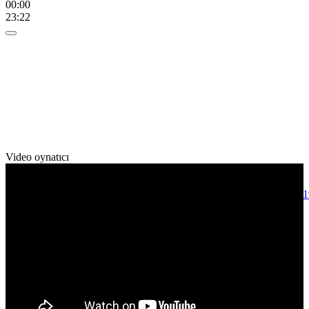
00:00
23:22
Video oynatıcı
Media error: Format(s) not supported or source(s) not found
Dosyayı indir: http://www.hakantahmaz.com/wp-content/uploads/2
00:00