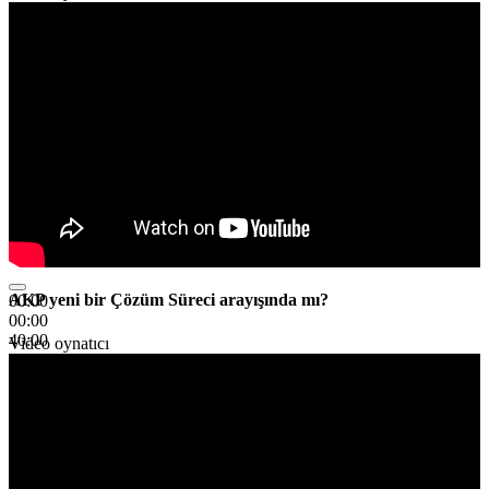
AKP yeni bir Çözüm Süreci arayışında mı?
00:00
00:00
40:00
Video oynatıcı