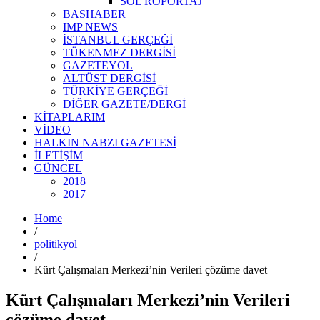
SOL RÖPORTAJ
BASHABER
IMP NEWS
İSTANBUL GERÇEĞİ
TÜKENMEZ DERGİSİ
GAZETEYOL
ALTÜST DERGİSİ
TÜRKİYE GERÇEĞİ
DİĞER GAZETE/DERGİ
KİTAPLARIM
VİDEO
HALKIN NABZI GAZETESİ
İLETİŞİM
GÜNCEL
2018
2017
Home
/
politikyol
/
Kürt Çalışmaları Merkezi’nin Verileri çözüme davet
Kürt Çalışmaları Merkezi’nin Verileri
çözüme davet