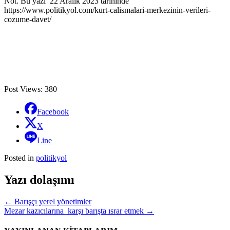
Not. Bu yazı 22 Aralık 2023 tarihinde
https://www.politikyol.com/kurt-calismalari-merkezinin-verileri-
cozume-davet/
Post Views:
380
Facebook
X
Line
Posted in
politikyol
Yazı dolaşımı
←
Barışçı yerel yönetimler
Mezar kazıcılarına karşı barışta ısrar etmek
→