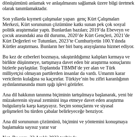
dönüşümünü anlamak ve anlaşılmasını sağlamak üzere bilgi üretmek
olarak tanımlamaktadır.
Son yıllarda kıymeti çalışmalar yapan genç Kürt Çalışmaları
Merkezi, Kürt sorununun çözümüne katkı sunan pek çok sosyal
politik araştırmalar yaptı. Bunlardan bazıları; 2019’da Ebeveyn ve
çocuk arasındaki ana dil durumu, 2020’de Kürt Gençleri, 2021’de
Kürt Değerleri ve Tutumları, 2023’te Cumhuriyetin 100.Yılında
Kürtler araştırması. Bunların her biri barış arayışlarına hizmet ediyor.
Bu kez de ezberleri bozmaya, sıkıştırıldığımız kalıpları kırmaya ve
birlikte düşünmeye, tartışmaya davet eden bir araştırma sonuçlarını
bizlerle paylaştılar. Toplantıda TBMM’de yer alan ve Türk
milliyetçisi olmayan partilerden insanlar da vardı. Umarım karar
vericilerin kulağına su kaçırırlar. Türkiye’nin bu zifiri karanlığının
aydınlanmasında mum ışığı işlevi görürler.
Ana dil hakkının tanınma biçiminin tartışılmaya başlanarak, yeni bir
müzakerenin siyasal zeminini inşa etmeye davet eden araştırma
bulgularıyla karşı karşıyayız. Seçim sonuçlarını ve siyasal
gelişmeleri bu türden çabalar belirleyeceğe benziyor.
Ana dil sorununun çözümünü, biçimini ve yöntemini konuşmaya
başlamakta sayısız yarar var