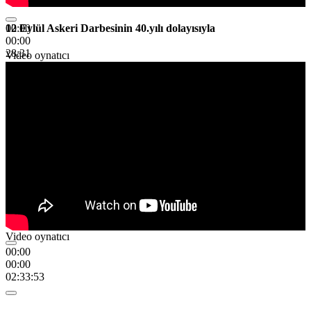
12 Eylül Askeri Darbesinin 40.yılı dolayısıyla
00:00
00:00
28:31
Video oynatıcı
Video oynatıcı
00:00
00:00
02:33:53