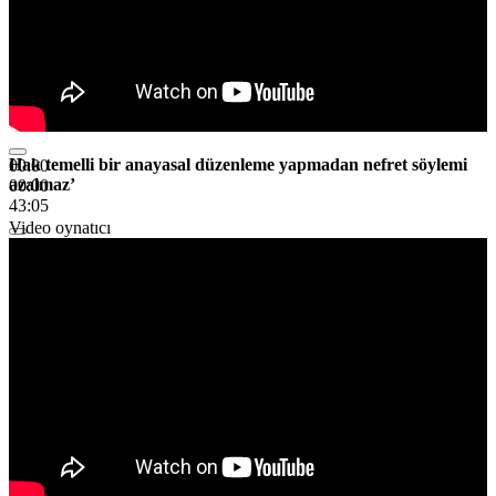
Hak temelli bir anayasal düzenleme yapmadan nefret söylemi
00:00
azalmaz’
00:00
43:05
Video oynatıcı