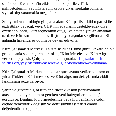
statükocu, Kemalizm’in etkisi altındaki partiler; Türk
milliyetçilerinin yaptığıyla aynı kapıya çıkan spekülasyonlarla,
siyasal algı yaratmakla meşguller.
Son yirmi yıldır olduğu gibi, ana akım Kürt partisi, iktidar partisi ile
gizli ittifak yapacak veya CHP’nin adaylarını destekleyecek diye
özetlenebilecek, Kürt seçmeninin duygu ve davranışını anlamaktan
uzak ve Kürt sorununu araçsallaştıran yaklaşımlar sergiliyorlar. Bir
anlamda havanda su dövmeye devam ediyorlar.
Kürt Çalışmaları Merkezi, 14 Aralık 2023 Cuma günü Ankara’da bir
grup insanla son araştırmaları olan, “Kürt Meselesi ve Kürt Algısı”
verilerini paylaştı. Çalışmanın tamamı şurada:
https://kurdish-
studies.org/yayinlar/kurt-meselesi-algilar-beklentiler-ve-tutumlar/
Kürt Çalışmaları Merkezinin son araştırmasının verilerinde, son on
yılda Türklerin Kürt meselesi ve Kürt algısının detaylarında ciddi
farklılaşma göze çarpıyor.
Şahin ve güvercin gibi isimlendirilecek keskin pozisyonların
arasında, ciddiye alınması gereken yeni kategorilerin oluştuğu
görülüyor. Bunları, Kürt meselesinde veya Kürt algısında ciddi
ölçüde demokratik değişim ve dönüşümün işaretleri olarak
değerlendirmek gerekir.