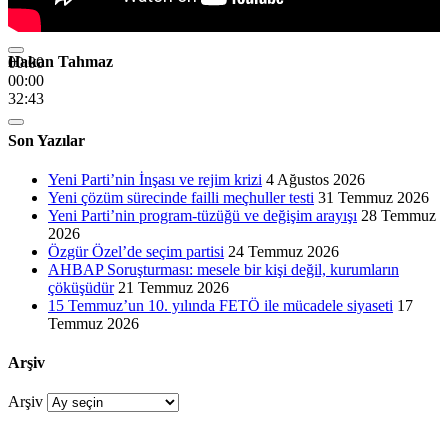
Hakan Tahmaz
00:00
00:00
32:43
Son Yazılar
Yeni Parti’nin İnşası ve rejim krizi
4 Ağustos 2026
Yeni çözüm sürecinde failli meçhuller testi
31 Temmuz 2026
Yeni Parti’nin program-tüzüğü ve değişim arayışı
28 Temmuz
2026
Özgür Özel’de seçim partisi
24 Temmuz 2026
AHBAP Soruşturması: mesele bir kişi değil, kurumların
çöküşüdür
21 Temmuz 2026
15 Temmuz’un 10. yılında FETÖ ile mücadele siyaseti
17
Temmuz 2026
Arşiv
Arşiv