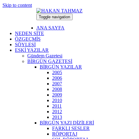
Skip to content
Toggle navigation
7 Ağustos 2026
ANA SAYFA
NEDEN SİTE
ÖZGEÇMİŞ
SÖYLEŞİ
ESKİ YAZILAR
Gündem Gazetesi
BİRGÜN GAZETESİ
BİRGÜN YAZILAR
2005
2006
2007
2008
2009
2010
2011
2012
2013
BİRGÜN YAZI DİZİLERİ
FARKLI SESLER
RÖPORTAJ