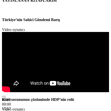
YAYINLANAN KİTAPLARIM
Türkiye’nin Sahici Gündemi Barış
Video oynatıcı
Kürt sorununun çözümünde HDP’nin rolü
00:00
00:00
17:57
Video oynatıcı