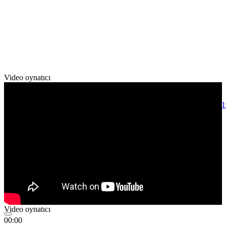
Video oynatıcı
Media error: Format(s) not supported or source(s) not found
Dosyayı indir: http://www.hakantahmaz.com/wp-content/uploads/2
00:00
Video oynatıcı
00:00