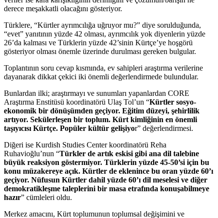
derece meşakkatli olacağını gösteriyor.
Türklere, “Kürtler ayrımcılığa uğruyor mu?” diye sorulduğunda,
“evet” yanıtının yüzde 42 olması, ayrımcılık yok diyenlerin yüzde
26’da kalması ve Türklerin yüzde 42’sinin Kürtçe’ye hoşgörü
gösteriyor olması önemle üzerinde durulması gereken bulgular.
Toplantının soru cevap kısmında, ev sahipleri araştırma verilerine
dayanarak dikkat çekici iki önemli değerlendirmede bulundular.
Bunlardan ilki; araştırmayı ve sunumları yapanlardan CORE
Araştırma Enstitüsü koordinatörü Ulaş Tol’un “
Kürtler sosyo-
ekonomik bir dönüşümden geçiyor. Eğitim düzeyi, şehirlilik
artıyor. Sekülerleşen bir toplum. Kürt kimliğinin en önemli
taşıyıcısı Kürtçe. Popüler kültür gelişiyo
r” değerlendirmesi.
Diğeri ise Kurdish Studies Center koordinatörü Reha
Ruhavioğlu’nun “
Türkler de artık eskisi gibi ana dil talebine
büyük reaksiyon göstermiyor. Türklerin yüzde 45-50’si için bu
konu müzakereye açık. Kürtler de eklenince bu oran yüzde 60’ı
geçiyor. Nüfusun Kürtler dahil yüzde 60’ı dil meselesi ve diğer
demokratikleşme taleplerini bir masa etrafında konuşabilmeye
hazır
” cümleleri oldu.
Merkez amacını, Kürt toplumunun toplumsal değişimini ve