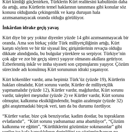
Kürt kimliği güçlenirken, Türklerin Kürt realitesini kabulünün daha
da artığı, ama Kürtlerin temel haklarının tanınması gibi konular söz
konusu olduğunda çekingenlik ve karşı duruşun hala
azımsanamayacak oranda olduğu görülüyor.
İnkârdan idrake geçiş yavaş
Kürt diye bir şey yoktur diyenler yüzde 14 gibi azımsanmayacak bir
oranda. Ama son birkaç yıldır Türk milliyetçiliğinin artığı, Kürt
karşıtı söylem ve bir tür siyasal linç girişimlerinin revaçta olduğu
dikkate alındığında, bu bulgular yüreklere su serpiyor. Türkiye’nin
çok ağır ve zor bir geçiş süreci yaşıyor olmasını akıllara getiriyor.
Ezberlenmiş inkâr ve imha siyaseti son çırpınışlarını yaşıyor. Çözüm
sürecinde adı konulmuş Kürt sorununun idraki yaşanıyor.
Kürt kökenliler vardır, ama hepimiz Türk’üz (yüzde 19), Kürtlerin
hakları olmalıdır, Kürt sorunu vardır, Kürtler de milliyetçilik
yapmamalıdır (yüzde 12), Kürtler vardır, mağdurdur, Kürt sorunu
vardır, talepleri meşrudur (yüzde 2) ve Kürtler vardır, Kürt sorunu
olmuştur, kalkınma eksikliğindendir, bugün azalmıştır (yüzde 32)
gibi araştırmadaki birçok veri, tam da bu durumu özetliyor.
“Kürtler varlar, bize çok benziyorlar, kadim dostlar, bu toprakların
evlatlarıdır”, “Kürt sorunu yadsınamaz ama abartılıyor”, “Çözüm
kalkınma ve eğitim”, “Kürtlüklerini gözümüze sokmasınlar” gibi
veriler ise kafa karışıklığının derinliğini ve çözümün/barışın ne