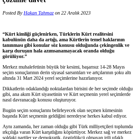
Posted By
Hakan Tahmaz
on 22 Aralık 2023
“Kürt kimliği güçlenirken, Türklerin Kürt realitesini
kabulünün daha da artığı, ama Kürtlerin temel haklarının
tanınması gibi konular söz konusu olduğunda çekingenlik ve
karşı duruşun hala azımsanamayacak oranda olduğu
görülüyor.”
Merkez muhalefetinin büyük bir kesimi, başarısız 14-28 Mayıs
seçim sonuçlarının derin siyasal sarsıntıları ve artçılarının şoku altı
altında 31 Mart 2024 yerel seçimlerine hazırlanıyor.
Dikkatlerin odaklandığı noktalardan birisini de her seçimde olduğu
gibi, ana akım Kürt siyasetinin ve Kürt seçmenin yerel seçimlerde
nasıl davranacağı konusu oluşturuyor.
Bugün seçim sonuçlarını belirleyecek olan seçmen kümesinin
başında Kürt seçmenin geldiğini neredeyse herkes kabul ediyor.
Aynı zamanda, her zaman olduğu gibi Türk milliyetçileri toplumda
ırkçılığa varan Kürt karşıtlığını köpürtüyor. Merkez sağ ve merkez
soldaki partiler ve demokratik, özgürlükçü olmayan irili ufaklı