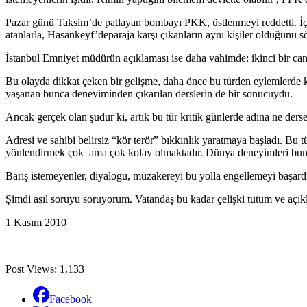
Pazar günü Taksim’de patlayan bombayı PKK, üstlenmeyi reddetti. İ
atanlarla, Hasankeyf’deparaja karşı çıkanların aynı kişiler olduğunu s
İstanbul Emniyet müdürün açıklaması ise daha vahimde: ikinci bir canl
Bu olayda dikkat çeken bir gelişme, daha önce bu türden eylemlerde 
yaşanan bunca deneyiminden çıkarılan derslerin de bir sonucuydu.
Ancak gerçek olan şudur ki, artık bu tür kritik günlerde adına ne der
Adresi ve sahibi belirsiz “kör terör” bıkkınlık yaratmaya başladı. Bu
yönlendirmek çok ama çok kolay olmaktadır. Dünya deneyimleri bunu
Barış istemeyenler, diyalogu, müzakereyi bu yolla engellemeyi başard
Şimdi asıl soruyu soruyorum. Vatandaş bu kadar çelişki tutum ve açık
1 Kasım 2010
Post Views:
1.133
Facebook