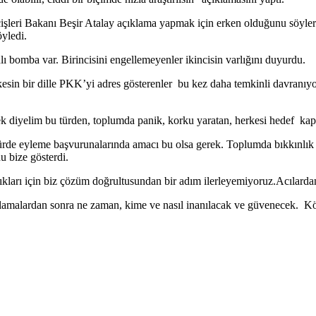
çişleri Bakanı Beşir Atalay açıklama yapmak için erken olduğunu söy
öyledi.
ı bomba var. Birincisini engellemeyenler ikincisin varlığını duyurdu.
kesin bir dille PKK’yi adres gösterenler bu kez daha temkinli davran
sek diyelim bu türden, toplumda panik, korku yaratan, herkesi hedef ka
 türde eyleme başvurunalarında amacı bu olsa gerek. Toplumda bıkkınlık
 bize gösterdi.
ıkları için biz çözüm doğrultusundan bir adım ilerleyemiyoruz.Acılarda
lamalardan sonra ne zaman, kime ve nasıl inanılacak ve güvenecek. Kör