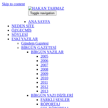
Skip to content
Toggle navigation
8 Ağustos 2026
ANA SAYFA
NEDEN SİTE
ÖZGEÇMİŞ
SÖYLEŞİ
ESKİ YAZILAR
Gündem Gazetesi
BİRGÜN GAZETESİ
BİRGÜN YAZILAR
2005
2006
2007
2008
2009
2010
2011
2012
2013
BİRGÜN YAZI DİZİLERİ
FARKLI SESLER
RÖPORTAJ