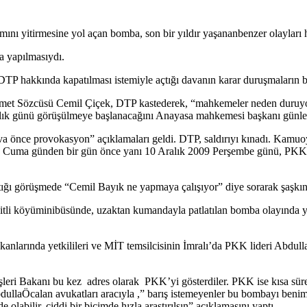
nı yitirmesine yol açan bomba, son bir yıldır yaşananbenzer olayları ha
da yapılmasıydı.
P hakkında kapatılması istemiyle açtığı davanın karar duruşmaların ba
t Sözcüsü Cemil Çiçek, DTP kastederek, “mahkemeler neden duruyo
lık günü görüşülmeye başlanacağını Anayasa mahkemesi başkanı günle
 dava önce provokasyon” açıklamaları geldi. DTP, saldırıyı kınadı. Kam
09 Cuma günden bir gün önce yanı 10 Aralık 2009 Perşembe günü, PKK
ığı görüşmede “Cemil Bayık ne yapmaya çalışıyor” diye sorarak şaşkınl
çitli köyüminibüsünde, uzaktan kumandayla patlatılan bomba olayında 
anlarında yetkilileri ve MİT temsilcisinin İmralı’da PKK lideri Abdullah 
eri Bakanı bu kez adres olarak PKK’yi gösterdiler. PKK ise kısa süre i
AbdullaÖcalan avukatları aracıyla ,” barış istemeyenler bu bombayı be
 olabilir, ciddi bir biçimde hızla araştırılsın” açıklamasını yaptı.