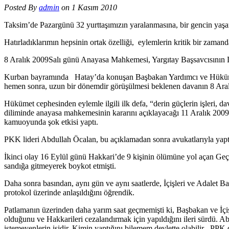
Posted By
admin
on 1 Kasım 2010
Taksim’de Pazargünü 32 yurttaşımızın yaralanmasına, bir gencin yaşamı
Hatırladıklarımın hepsinin ortak özelliği, eylemlerin kritik bir zaman
8 Aralık 2009Salı günü Anayasa Mahkemesi, Yargıtay Başsavcısının DT
Kurban bayramında Hatay’da konuşan Başbakan Yardımcı ve Hüküme
hemen sonra, uzun bir dönemdir görüşülmesi beklenen davanın 8 Ara
Hükümet cephesinden eylemle ilgili ilk defa, “derin güçlerin işleri,
diliminde anayasa mahkemesinin kararını açıklayacağı 11 Aralık 20
kamuoyunda şok etkisi yaptı.
PKK lideri Abdullah Öcalan, bu açıklamadan sonra avukatlarıyla yapt
İkinci olay 16 Eylül günü Hakkari’de 9 kişinin ölümüne yol açan Ge
sandığa gitmeyerek boykot etmişti.
Daha sonra basından, aynı gün ve aynı saatlerde, İçişleri ve Adalet Bak
protokol üzerinde anlaşıldığını öğrendik.
Patlamanın üzerinden daha yarım saat geçmemişti ki, Başbakan ve İçişl
olduğunu ve Hakkarileri cezalandırmak için yapıldığını ileri sürdü. 
istemeyenlerin işidir. Kimin yaptığını bilemem devlette olabilir , PPK de