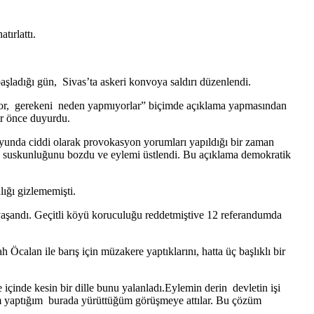
tırlattı.
şladığı gün, Sivas’ta askeri konvoya saldırı düzenlendi.
r, gerekeni neden yapmıyorlar” biçimde açıklama yapmasından
r önce duyurdu.
uoyunda ciddi olarak provokasyon yorumları yapıldığı bir zaman
 suskunluğunu bozdu ve eylemi üstlendi. Bu açıklama demokratik
ığı gizlememişti.
yaşandı. Geçitli köyü koruculuğu reddetmiştive 12 referandumda
Öcalan ile barış için müzakere yaptıklarını, hatta üç başlıklı bir
çinde kesin bir dille bunu yalanladı.Eylemin derin devletin işi
nim yaptığım burada yürüttüğüm görüşmeye attılar. Bu çözüm