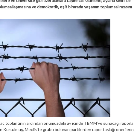
re ve üniversite gibi özel alanlara taşınmalı. Günlerle, aylarla sınırlı bir
oplumsallaşmasına ve demokratik, eşit birarada yaşamın toplumsal rızasını
kaç toplantının ardından önümüzdeki ay içinde TBMM’ye sunacağı raporla
urtulmuş, Meclis’te grubu bulunan partilerden rapor taslağı önerilerin