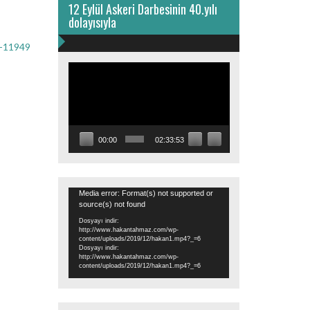
12 Eylül Askeri Darbesinin 40.yılı
dolayısıyla
i-11949
Video
oynatıcı
00:00
02:33:53
Video
Media error: Format(s) not supported or
source(s) not found
oynatıcı
Dosyayı indir:
http://www.hakantahmaz.com/wp-
content/uploads/2019/12/hakan1.mp4?_=6
Dosyayı indir:
http://www.hakantahmaz.com/wp-
content/uploads/2019/12/hakan1.mp4?_=6