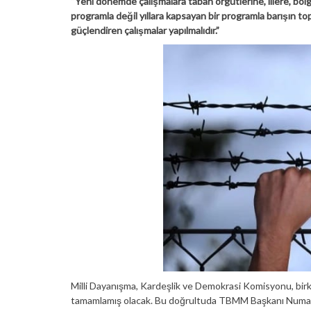
“Yeni dönemde çalışmalara taban örgütlerine, illere, bölgele
programla değil yıllara kapsayan bir programla barışın t
güçlendiren çalışmalar yapılmalıdır.”
Milli Dayanışma, Kardeşlik ve Demokrasi Komisyonu, bir
tamamlamış olacak. Bu doğrultuda TBMM Başkanı Numan K