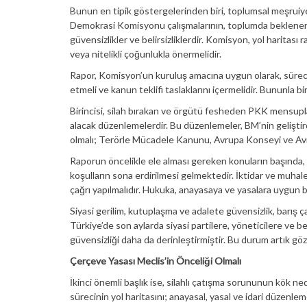
Bunun en tipik göstergelerinden biri, toplumsal meşruiye
Demokrasi Komisyonu çalışmalarının, toplumda beklenen 
güvensizlikler ve belirsizliklerdir. Komisyon, yol haritası
veya nitelikli çoğunlukla önermelidir.
Rapor, Komisyon’un kuruluş amacına uygun olarak, sürece
etmeli ve kanun teklifi taslaklarını içermelidir. Bununla 
Birincisi, silah bırakan ve örgütü fesheden PKK mensupla
alacak düzenlemelerdir. Bu düzenlemeler, BM’nin gelişti
olmalı; Terörle Mücadele Kanunu, Avrupa Konseyi ve Avru
Raporun öncelikle ele alması gereken konuların başında, 
koşulların sona erdirilmesi gelmektedir. İktidar ve muhal
çağrı yapılmalıdır. Hukuka, anayasaya ve yasalara uygun b
Siyasi gerilim, kutuplaşma ve adalete güvensizlik, barış ç
Türkiye’de son aylarda siyasi partilere, yöneticilere ve b
güvensizliği daha da derinleştirmiştir. Bu durum artık göz
Çerçeve Yasası Meclis’in Önceliği Olmalı
İkinci önemli başlık ise, silahlı çatışma sorununun kök nede
sürecinin yol haritasını; anayasal, yasal ve idari düzenl