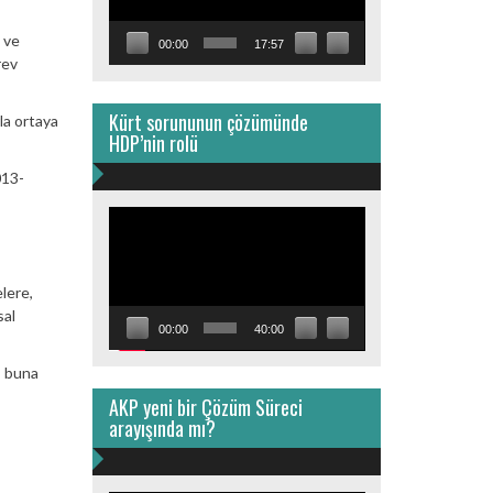
 ve
00:00
17:57
rev
Kürt sorununun çözümünde
la ortaya
HDP’nin rolü
013-
Video
oynatıcı
elere,
sal
00:00
40:00
, buna
AKP yeni bir Çözüm Süreci
arayışında mı?