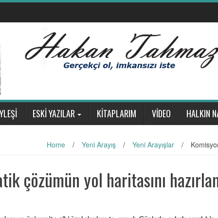
YLEŞİ
ESKİ YAZILAR
KİTAPLARIM
VİDEO
HALKIN N
Home
/
Yeni Arayış
/
Yeni Arayışlar
/
Komisyon
ik çözümün yol haritasını hazırla