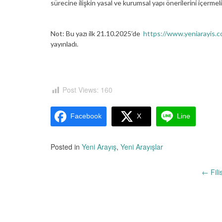
sürecine ilişkin yasal ve kurumsal yapı önerilerini içermeli
Not: Bu yazı ilk 21.10.2025’de
https://www.yeniarayis.c
yayınladı.
Post Views:
160
Facebook
X
Line
Posted in
Yeni Arayış
,
Yeni Arayışlar
Yazı
←
Fili
dolaşımı