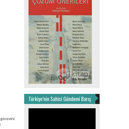
Türkiye’nin Sahici Gündemi Barış
Video
oynatıcı
 görevini
i