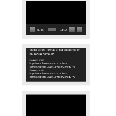
Video
oynatıcı
00:00
23:22
Video
Media error: Format(s) not supported or
source(s) not found
oynatıcı
Dosyayı indir:
http://www.hakantahmaz.com/wp-
content/uploads/2019/12/hakan2.mp4?_=8
Dosyayı indir:
http://www.hakantahmaz.com/wp-
content/uploads/2019/12/hakan2.mp4?_=8
Video
oynatıcı