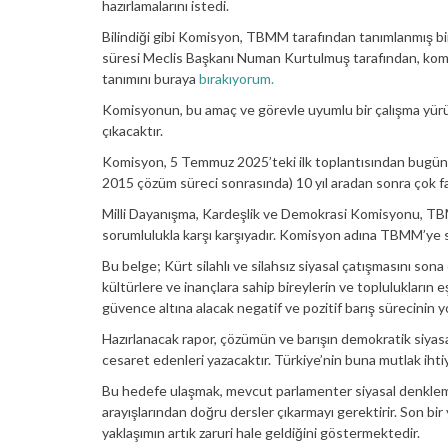
hazırlamalarını istedi.
Bilindiği gibi Komisyon, TBMM tarafından tanımlanmış bi
süresi Meclis Başkanı Numan Kurtulmuş tarafından, komis
tanımını buraya
bırakıyorum.
Komisyonun, bu amaç ve görevle uyumlu bir çalışma yür
çıkacaktır.
Komisyon, 5 Temmuz 2025’teki ilk toplantısından bugüne k
2015 çözüm süreci sonrasında) 10 yıl aradan sonra çok farkl
Milli Dayanışma, Kardeşlik ve Demokrasi Komisyonu, TB
sorumlulukla karşı karşıyadır. Komisyon adına TBMM’ye s
Bu belge; Kürt silahlı ve silahsız siyasal çatışmasını so
kültürlere ve inançlara sahip bireylerin ve toplulukların 
güvence altına alacak negatif ve pozitif barış sürecinin y
Hazırlanacak rapor, çözümün ve barışın demokratik siyasal
cesaret edenleri yazacaktır. Türkiye’nin buna mutlak ihti
Bu hedefe ulaşmak, mevcut parlamenter siyasal denklemin 
arayışlarından doğru dersler çıkarmayı gerektirir. Son bir
yaklaşımın artık zaruri hale geldiğini göstermektedir.