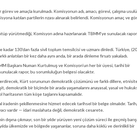
r görev ve amaçla kurulmadı. Komisyonun adı, amacı, görevi, çalışma usulü
yona katılan partilerin rızası alınarak belirlendi. Komisyonun amaç ve gö
ütüp yürütmediği, Komisyon adına hazırlanarak TBMM’ye sunulacak rapor
adar 130’dan fazla sivil toplum temsilcisi ve uzmanı dinledi. Türkiye, (2
ı anlatıları bir kez daha aynı anda, bir arada dinleme fırsatı yakaladı.
MM Başkanı Numan Kurtulmuş ve Komisyon’un her bir üyesi, tarihi bir
unulacak rapor, bu sorumluluğun belgesi olacaktır.
na erdirecek, Kürt sorununun demokratik çözümünü ve farklı dillere, etnisit
eşit, demokratik bir biçimde bir arada yaşamalarını anayasal, yasal ve hukuk
ol haritasının tüm köşe taşlarını kapsamalıdır.
 iradenin şekillenmesine hizmet edecek tarihsel bir belge olmalıdır. Tarih
yacı vardır — idari maslahata değil, demokratik cesarete.
dışına çıkmayı; son bir yıldır yürüyen yeni çözüm süreci ile geçmiş barış
 yılda ülkemizde ve bölgede yaşananlar, soruna daha köklü ve derinlikli bir