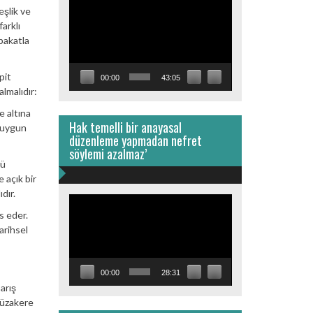
Video
eşlik ve
oynatıcı
arklı
abakatla
pit
00:00
43:05
almalıdır:
e altına
Hak temelli bir anayasal
a uygun
düzenleme yapmadan nefret
söylemi azalmaz’
tü
 açık bir
dır.
Video
oynatıcı
s eder.
arihsel
00:00
28:31
barış
müzakere