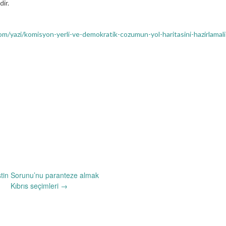
dir.
om/yazi/komisyon-yerli-ve-demokratik-cozumun-yol-haritasini-hazirlamal
stin Sorunu’nu paranteze almak
Kıbrıs seçimleri
→