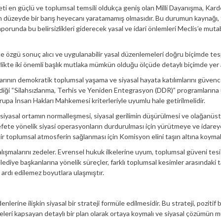
ti en güçlü ve toplumsal temsili oldukça geniş olan Milli Dayanışma, Kard
düzeyde bir barış heyecanı yaratamamış olmasıdır. Bu durumun kaynağı, f
 raporunda bu belirsizlikleri giderecek yasal ve idari önlemleri Meclis’e mut
 özgü sonuç alıcı ve uygulanabilir yasal düzenlemeleri doğru biçimde tes
birlikte iki önemli başlık mutlaka mümkün olduğu ölçüde detaylı biçimde yer 
rının demokratik toplumsal yaşama ve siyasal hayata katılımlarını güvenc
rdiği “Silahsızlanma, Terhis ve Yeniden Entegrasyon (DDR)” programların
pa İnsan Hakları Mahkemesi kriterleriyle uyumlu hale getirilmelidir.
siyasal ortamın normalleşmesi, siyasal gerilimin düşürülmesi ve olağanüs
efete yönelik siyasi operasyonların durdurulması için yürütmeye ve idareye
ir toplumsal atmosferin sağlanması için Komisyon elini taşın altına koymalı
alışmalarını zedeler. Evrensel hukuk ilkelerine uyum, toplumsal güveni tesi
elediye başkanlarına yönelik süreçler, farklı toplumsal kesimler arasındaki t
 ardı edilemez boyutlara ulaşmıştır.
nlerine ilişkin siyasal bir strateji formüle edilmesidir. Bu strateji, pozitif 
emeleri kapsayan detaylı bir plan olarak ortaya koymalı ve siyasal çözümün 