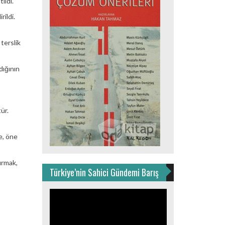
ıldı.
ildi.
terslik
dığının
ür.
e, öne
ırmak,
Türkiye’nin Sahici Gündemi Barış
Video
oynatıcı