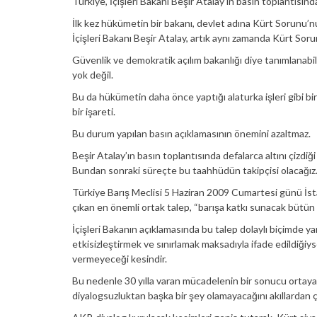
Türkiye, İçişleri Bakanı Beşir Atalay’ın basın toplantısın
İlk kez hükümetin bir bakanı, devlet adına Kürt Sorunu’
İçişleri Bakanı Beşir Atalay, artık aynı zamanda Kürt S
Güvenlik ve demokratik açılım bakanlığı diye tanımlanabil
yok değil.
Bu da hükümetin daha önce yaptığı alaturka işleri gibi bi
bir işareti.
Bu durum yapılan basın açıklamasının önemini azaltmaz.
Beşir Atalay’ın basın toplantısında defalarca altını çizdiğ
Bundan sonraki süreçte bu taahhüdün takipçisi olacağız
Türkiye Barış Meclisi 5 Haziran 2009 Cumartesi günü İst
çıkan en önemli ortak talep, “barışa katkı sunacak bütün 
İçişleri Bakanın açıklamasında bu talep dolaylı biçimde ya
etkisizleştirmek ve sınırlamak maksadıyla ifade edildiği
vermeyeceği kesindir.
Bu nedenle 30 yılla varan mücadelenin bir sonucu ortaya 
diyalogsuzluktan başka bir şey olamayacağını akıllardan