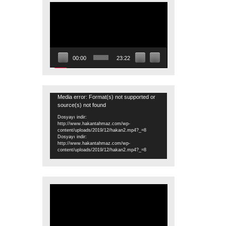
Video
oynatıcı
00:00
23:22
Video
Media error: Format(s) not supported or
source(s) not found
oynatıcı
Dosyayı indir:
http://www.hakantahmaz.com/wp-
content/uploads/2019/12/hakan2.mp4?_=8
Dosyayı indir:
http://www.hakantahmaz.com/wp-
content/uploads/2019/12/hakan2.mp4?_=8
Video
oynatıcı