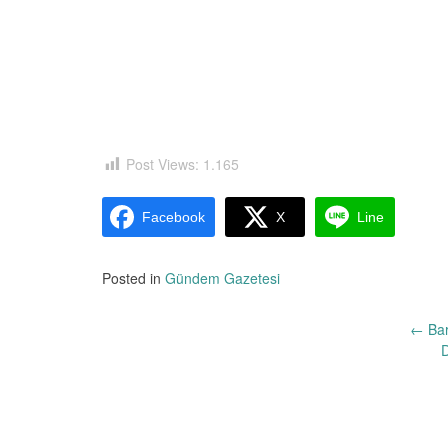
Post Views:
1.165
Facebook
X
Line
Posted in
Gündem Gazetesi
Yazı
←
Bar
D
dolaşımı