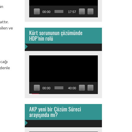
ün
00:00
17:57
attır.
bilen ve
Kürt sorununun çözümünde
HDP’nin rolü
Video
acağı
oynatıcı
edenle
00:00
40:00
AKP yeni bir Çözüm Süreci
arayışında mı?