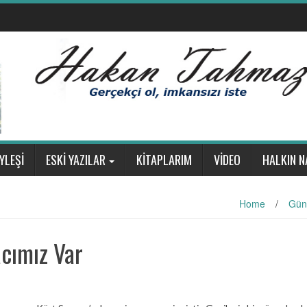
YLEŞİ
ESKİ YAZILAR
KİTAPLARIM
VİDEO
HALKIN N
Home
/
Gün
acımız Var