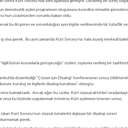
dan sonra Kürt Sorunu’nda yeni aşamaya girmiştir. Gecikmiş bir süreç başlat
nun demokratik açılım programının oluşumunu koordine etmekle görevlendir
orunu’nun çözümünden sorumlu bakan oldu.
ecek bu iki görev ve sorumluluğun aynı kişide verilmesinde bir tuhaflık ve 
r iş olsa gerek. Bu aynı zamanda Kürt Sorunu’na hala asayiş merkezli bakıl
i “ilgili bütün kurumlarla görüşeceğiz” sözleri, topluma verilmiş bir taahhütt
.
anbul’da düzenlediği “Çözüm için Diyalog” konferansının sonuç bildirisind
kurum, kuruluş ve kişilerle diyalog kurulması” olmuştu.
nıtını bulmaktadır. Ancak eğer bu sözler, Kürt siyasal aktörleri sıradanlaşt
yse veya bu biçimde uygulanmak istenirse Kürt açılımının istenen sonuç
çıkan Kürt Sorunu’nun siyasal öznelerini dışlayan bir diyalog süreci
 çıkarmamak gerek.