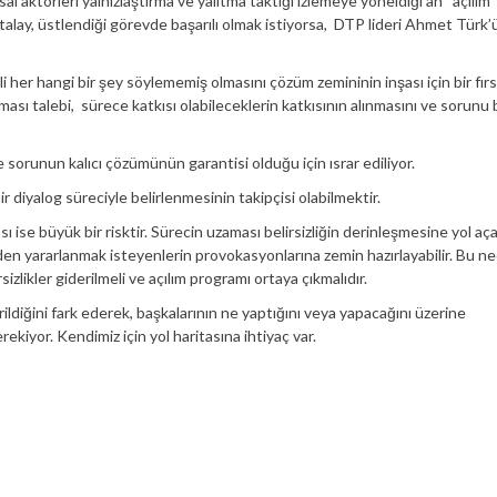
al aktörleri yalnızlaştırma ve yalıtma taktiği izlemeye yöneldiği an “açılım”
talay, üstlendiği görevde başarılı olmak istiyorsa, DTP lideri Ahmet Türk’
li her hangi bir şey söylememiş olmasını çözüm zemininin inşası için bir fırs
ası talebi, sürece katkısı olabileceklerin katkısının alınmasını ve sorunu 
e sorunun kalıcı çözümünün garantisi olduğu için ısrar ediliyor.
r diyalog süreciyle belirlenmesinin takipçisi olabilmektir.
ı ise büyük bir risktir. Sürecin uzaması belirsizliğin derinleşmesine yol aç
rden yararlanmak isteyenlerin provokasyonlarına zemin hazırlayabilir. Bu n
izlikler giderilmeli ve açılım programı ortaya çıkmalıdır.
ldiğini fark ederek, başkalarının ne yaptığını veya yapacağını üzerine
kiyor. Kendimiz için yol haritasına ihtiyaç var.