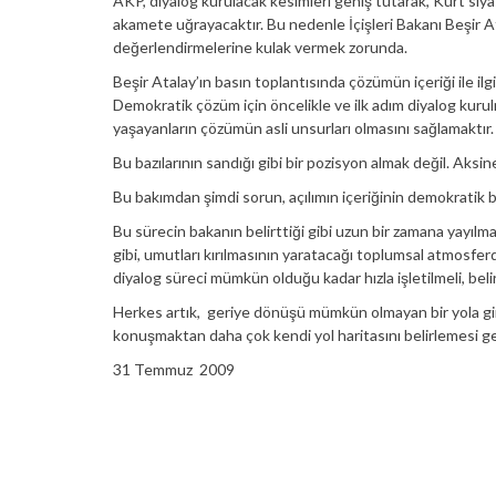
AKP, diyalog kurulacak kesimleri geniş tutarak, Kürt siyas
akamete uğrayacaktır. Bu nedenle İçişleri Bakanı Beşir A
değerlendirmelerine kulak vermek zorunda.
Beşir Atalay’ın basın toplantısında çözümün içeriği ile ilgi
Demokratik çözüm için öncelikle ve ilk adım diyalog kurulm
yaşayanların çözümün asli unsurları olmasını sağlamaktır.
Bu bazılarının sandığı gibi bir pozisyon almak değil. Aksin
Bu bakımdan şimdi sorun, açılımın içeriğinin demokratik bi
Bu sürecin bakanın belirttiği gibi uzun bir zamana yayılmas
gibi, umutları kırılmasının yaratacağı toplumsal atmosfe
diyalog süreci mümkün olduğu kadar hızla işletilmeli, belirs
Herkes artık, geriye dönüşü mümkün olmayan bir yola giri
konuşmaktan daha çok kendi yol haritasını belirlemesi gere
31 Temmuz 2009