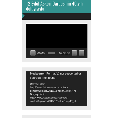
12 Eylül Askeri Darbesinin 40.yılı
dolayısıyla
Video
oynatıcı
00:00
02:33:53
Video
Media error: Format(s) not supported or
source(s) not found
oynatıcı
Dosyayı indir:
http://www.hakantahmaz.com/wp-
content/uploads/2019/12/hakan1.mp4?_=6
Dosyayı indir:
http://www.hakantahmaz.com/wp-
content/uploads/2019/12/hakan1.mp4?_=6