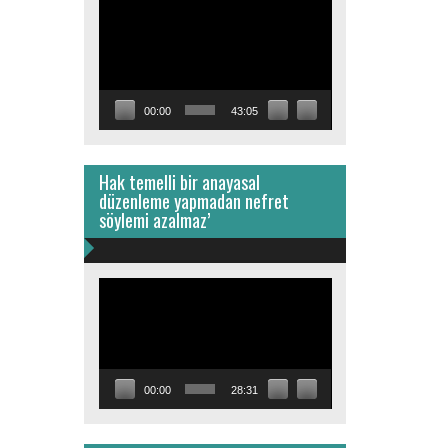
Video
oynatıcı
00:00
43:05
Hak temelli bir anayasal
düzenleme yapmadan nefret
söylemi azalmaz’
Video
oynatıcı
00:00
28:31