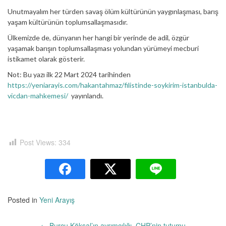
Unutmayalım her türden savaş ölüm kültürünün yaygınlaşması, barış
yaşam kültürünün toplumsallaşmasıdır.
Ülkemizde de, dünyanın her hangi bir yerinde de adil, özgür
yaşamak barışın toplumsallaşması yolundan yürümeyi mecburi
istikamet olarak gösterir.
Not: Bu yazı ilk 22 Mart 2024 tarihinden
https://yeniarayis.com/hakantahmaz/filistinde-soykirim-istanbulda-
vicdan-mahkemesi/
yayınlandı.
Post Views:
334
Posted in
Yeni Arayış
Yazı
←
Burcu Köksal’ın ayrımcılığı, CHP’nin tutumu