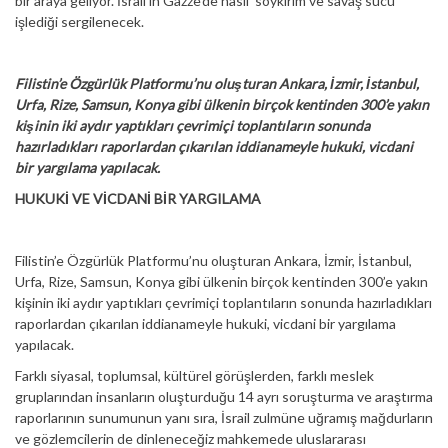
bir araya geliyor. İsrail’in Gazze’de nasıl soykırım ve savaş sucu
işlediği sergilenecek.
Filistin’e Özgürlük Platformu’nu oluşturan Ankara, İzmir, İstanbul,
Urfa, Rize, Samsun, Konya gibi ülkenin birçok kentinden 300’e yakın
kişinin iki aydır yaptıkları çevrimiçi toplantıların sonunda
hazırladıkları raporlardan çıkarılan iddianameyle hukuki, vicdani
bir yargılama yapılacak.
HUKUKİ VE VİCDANİ BİR YARGILAMA
Filistin’e Özgürlük Platformu’nu oluşturan Ankara, İzmir, İstanbul,
Urfa, Rize, Samsun, Konya gibi ülkenin birçok kentinden 300’e yakın
kişinin iki aydır yaptıkları çevrimiçi toplantıların sonunda hazırladıkları
raporlardan çıkarılan iddianameyle hukuki, vicdani bir yargılama
yapılacak.
Farklı siyasal, toplumsal, kültürel görüşlerden, farklı meslek
gruplarından insanların oluşturduğu 14 ayrı soruşturma ve araştırma
raporlarının sunumunun yanı sıra, İsrail zulmüne uğramış mağdurların
ve gözlemcilerin de dinleneceğiz mahkemede uluslararası