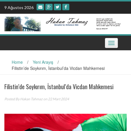
Skip
9 Ağustos 2026
to
content
Toggle
navigation
Home
/
Yeni Arayış
/
Filistin’de Soykırım, İstanbul’da Vicdan Mahkemesi
Filistin’de Soykırım, İstanbul’da Vicdan Mahkemesi
Posted By
Hakan Tahmaz
on 22 Mart 2024