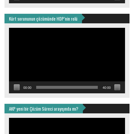
Kürt sorununun çözümünde HDP’nin rolü
Video
oynatıcı
00:00
40:00
AKP yeni bir Çözüm Süreci arayışında mı?
Video
oynatıcı