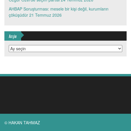
AHBAP Soruşturması: mesele bir kişi değil, kurumların
çöküşüdür
21 Temmuz 2026
Arşiv
Arşiv
© HAKAN TAHMAZ