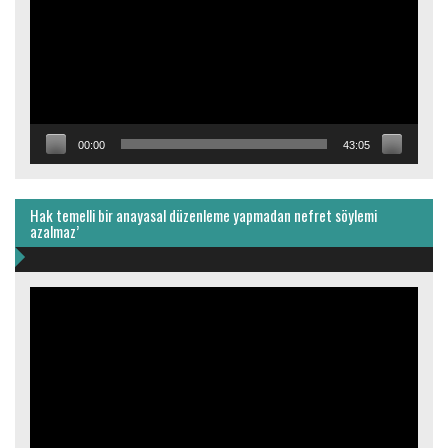
00:00
43:05
Hak temelli bir anayasal düzenleme yapmadan nefret söylemi
azalmaz’
Video
oynatıcı