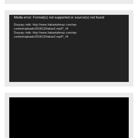
Video
Media error: Format(s) not supported or source(s) not found
oynatıcı
Dosyayı indir: http://www.hakantahmaz.com/wp-
content/uploads/2019/12/hakan2.mp4?_=8
Dosyayı indir: http://www.hakantahmaz.com/wp-
content/uploads/2019/12/hakan2.mp4?_=8
Video
oynatıcı