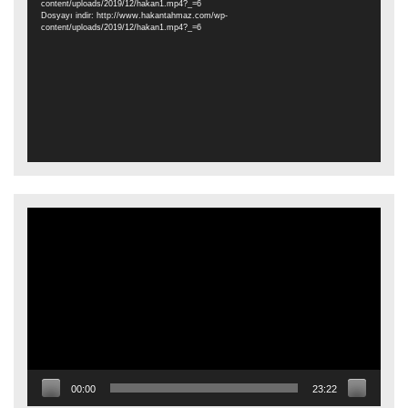
content/uploads/2019/12/hakan1.mp4?_=6
Dosyayı indir: http://www.hakantahmaz.com/wp-
content/uploads/2019/12/hakan1.mp4?_=6
Video
oynatıcı
00:00
23:22