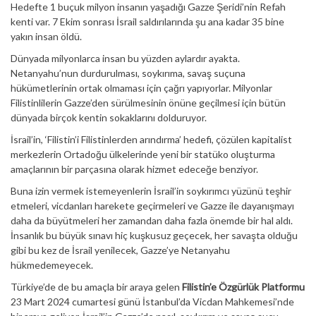
Hedefte 1 buçuk milyon insanın yaşadığı Gazze Şeridi’nin Refah
kenti var. 7 Ekim sonrası İsrail saldırılarında şu ana kadar 35 bine
yakın insan öldü.
Dünyada milyonlarca insan bu yüzden aylardır ayakta.
Netanyahu’nun durdurulması, soykırıma, savaş suçuna
hükümetlerinin ortak olmaması için çağrı yapıyorlar. Milyonlar
Filistinlilerin Gazze’den sürülmesinin önüne geçilmesi için bütün
dünyada birçok kentin sokaklarını dolduruyor.
İsrail’in, ‘Filistin’i Filistinlerden arındırma’ hedefi, çözülen kapitalist
merkezlerin Ortadoğu ülkelerinde yeni bir statüko oluşturma
amaçlarının bir parçasına olarak hizmet edeceğe benziyor.
Buna izin vermek istemeyenlerin İsrail’in soykırımcı yüzünü teşhir
etmeleri, vicdanları harekete geçirmeleri ve Gazze ile dayanışmayı
daha da büyütmeleri her zamandan daha fazla önemde bir hal aldı.
İnsanlık bu büyük sınavı hiç kuşkusuz geçecek, her savaşta olduğu
gibi bu kez de İsrail yenilecek, Gazze’ye Netanyahu
hükmedemeyecek.
Türkiye’de de bu amaçla bir araya gelen
Filistin’e Özgürlük Platformu
23 Mart 2024 cumartesi günü İstanbul’da Vicdan Mahkemesi’nde