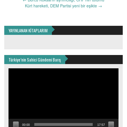
dolaşımı
Kürt hareketi, DEM Partisi yeni bir eşikte
→
YAYINLANAN KİTAPLARIM
Türkiye’nin Sahici Gündemi Barış
Video
oynatıcı
00:00
17:57