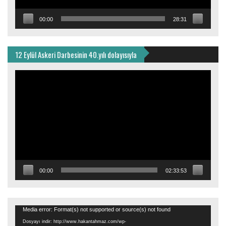
00:00
28:31
12 Eylül Askeri Darbesinin 40.yılı dolayısıyla
Video
oynatıcı
00:00
02:33:53
Video
Media error: Format(s) not supported or source(s) not found
oynatıcı
Dosyayı indir: http://www.hakantahmaz.com/wp-