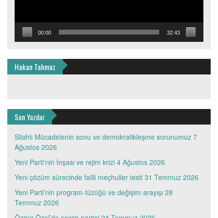
00:00
32:43
Hakan Tahmaz
Son Yazılar
Silahlı Mücadelenin sonu ve demokratikleşme sorunumuz
7
Ağustos 2026
Yeni Parti’nin İnşası ve rejim krizi
4 Ağustos 2026
Yeni çözüm sürecinde failli meçhuller testi
31 Temmuz 2026
Yeni Parti’nin program-tüzüğü ve değişim arayışı
28
Temmuz 2026
Özgür Özel’de seçim partisi
24 Temmuz 2026