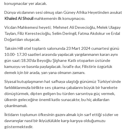
konuşmacılar yer alacak.
Dünya vicdanının sesi olmuş olan Güney Afrika Heyetinden avukat
Khaled Al Shouli
mahkemenin ilk konuşmacısı.
Vicdan Mahkemesi heyeti; Mehmet Ali Devecioğlu, Melek Ulagay
Taylan, Filiz Kerestecioğlu, Selim Deringil, Fatma Akdokur ve Erdal
Doğan‘dan oluşacak.
Taksim Hill otel toplantı salonunda 23 Mart 2024 cumartesi günü
10.00- 17.30 saatleri arasında yapılacak yargılanmanın kararı aynı
gün saat:18.30’da Beyoğlu Şişhane Katlı otoparkın üstünde
kamuoyu ve basınla paylaşılacak. İsrail’e dur, Filistin’e özgürlük
demek için bir arada, yan yana olmanın zamanı.
Siyasal kutuplaşmanın hat safhaya ulaştığı günümüz Türkiye’sinde
farklılıklarımızla birlikte ses çıkarma çabalarını büyük bir harekete
dönüştürmek, dipten gelişen bu türden sarsıntıya güç vermek,
ülkenin geleceğine önemli katkı sunacaktır, bu hiç akıllardan
çıkarılmamalı.
İktidarın toplumun öfkesinin gazını almak için sarf ettiği sözler ve
davranışlar nasıl bir ikiyüzlülükle karşı karşıya olduğumuzu
göstermektedir.