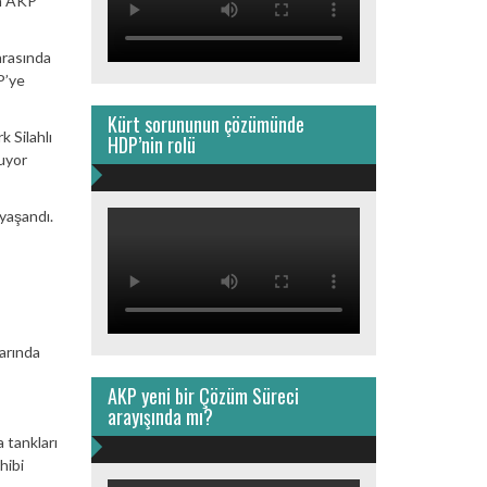
an AKP
nrasında
P’ye
Kürt sorununun çözümünde
k Silahlı
HDP’nin rolü
luyor
 yaşandı.
arında
AKP yeni bir Çözüm Süreci
arayışında mı?
 tankları
hibi