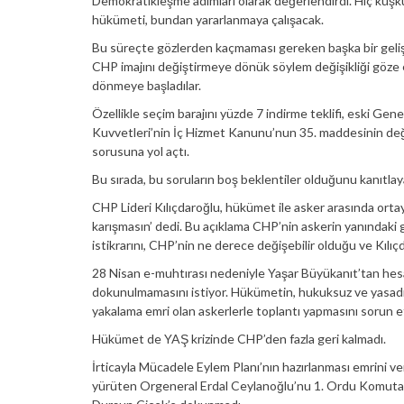
Demokratikleşme adımları olarak değerlendirdi. Hiç kuşk
hükümeti, bundan yararlanmaya çalışacak.
Bu süreçte gözlerden kaçmaması gereken başka bir geli
CHP imajını değiştirmeye dönük söylem değişikliği göze 
dönmeye başladılar.
Özellikle seçim barajını yüzde 7 indirme teklifi, eski Gene
Kuvvetleri’nin İç Hizmet Kanunu’nun 35. maddesinin değiş
sorusuna yol açtı.
Bu sırada, bu soruların boş beklentiler olduğunu kanıtlay
CHP Lideri Kılıçdaroğlu, hükümet ile asker arasında ortaya
karışmasın’ dedi. Bu açıklama CHP’nin askerin yanındaki
istikrarını, CHP’nin ne derece değişebilir olduğu ve Kılıçd
28 Nisan e-muhtırası nedeniyle Yaşar Büyükanıt’tan hesa
dokunulmamasını istiyor. Hükümetin, hukuksuz ve yasadış
yakalama emri olan askerlerle toplantı yapmasını sorun e
Hükümet de YAŞ krizinde CHP’den fazla geri kalmadı.
İrticayla Mücadele Eylem Planı’nın hazırlanması emrini ver
yürüten Orgeneral Erdal Ceylanoğlu’nu 1. Ordu Komutanı o