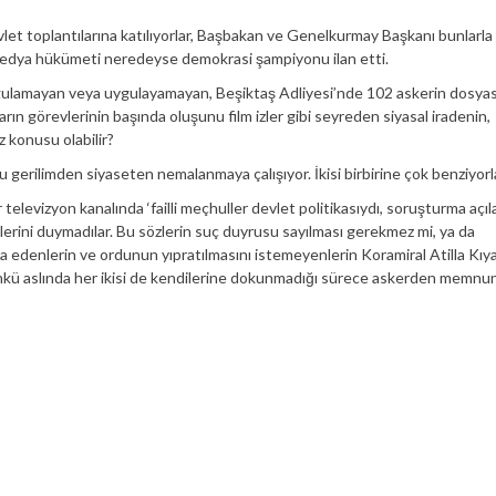
et toplantılarına katılıyorlar, Başbakan ve Genelkurmay Başkanı bunlarla 
ş medya hükümeti neredeyse demokrasi şampiyonu ilan etti.
ulamayan veya uygulayamayan, Beşiktaş Adliyesi’nde 102 askerin dosyas
n görevlerinin başında oluşunu film izler gibi seyreden siyasal iradenin,
 konusu olabilir?
e bu gerilimden siyaseten nemalanmaya çalışıyor. İkisi birbirine çok benziyorl
r televizyon kanalında ‘failli meçhuller devlet politikasıydı, soruşturma açıl
zlerini duymadılar. Bu sözlerin suç duyrusu sayılması gerekmez mi, ya da
ia edenlerin ve ordunun yıpratılmasını istemeyenlerin Koramiral Atilla Kıya
nkü aslında her ikisi de kendilerine dokunmadığı sürece askerden memnun