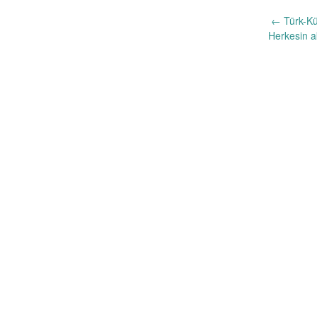
Yazı
←
Türk-Kür
Herkesin a
dolaşımı