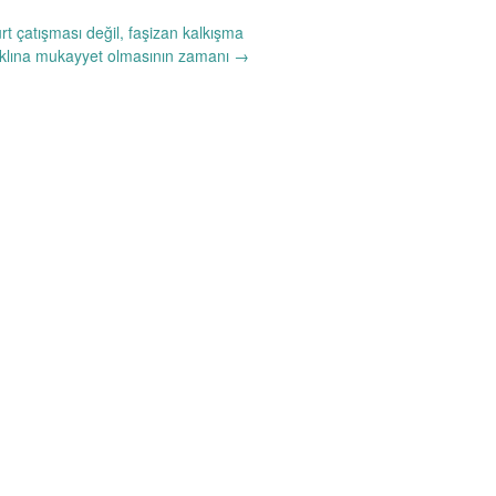
t çatışması değil, faşizan kalkışma
klına mukayyet olmasının zamanı
→