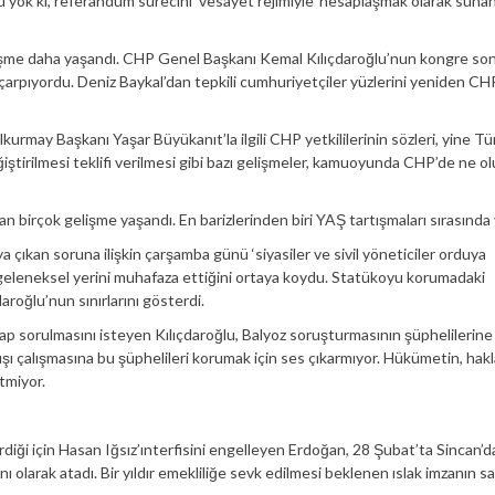
u yok ki, referandum sürecini ‘vesayet rejimiyle’ hesaplaşmak olarak sun
şme daha yaşandı. CHP Genel Başkanı Kemal Kılıçdaroğlu’nun kongre so
çarpıyordu. Deniz Baykal’dan tepkili cumhuriyetçiler yüzlerini yeniden CH
lkurmay Başkanı Yaşar Büyükanıt’la ilgili CHP yetkililerinin sözleri, yine Tür
tirilmesi teklifi verilmesi gibi bazı gelişmeler, kamuoyunda CHP’de ne o
an birçok gelişme yaşandı. En barizlerinden biri YAŞ tartışmaları sırasında
 çıkan soruna ilişkin çarşamba günü ‘siyasiler ve sivil yöneticiler orduya
 geleneksel yerini muhafaza ettiğini ortaya koydu. Statükoyu korumadaki
aroğlu’nun sınırlarını gösterdi.
p sorulmasını isteyen Kılıçdaroğlu, Balyoz soruşturmasının şüphelilerine
ı çalışmasına bu şüphelileri korumak için ses çıkarmıyor. Hükümetin, hakl
tmiyor.
diği için Hasan Iğsız’ınterfisini engelleyen Erdoğan, 28 Şubat’ta Sincan’da
larak atadı. Bir yıldır emekliliğe sevk edilmesi beklenen ıslak imzanın sa