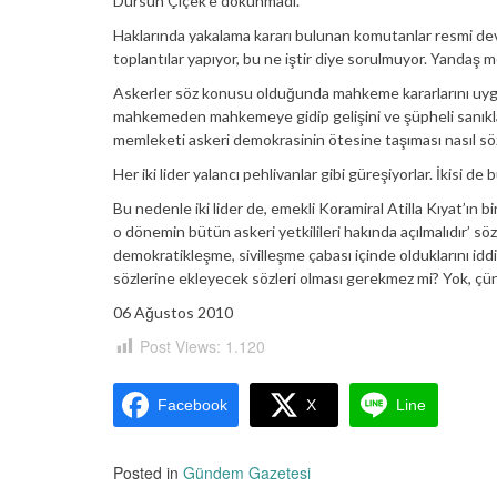
Dursun Çiçek’e dokunmadı.
Haklarında yakalama kararı bulunan komutanlar resmi devl
toplantılar yapıyor, bu ne iştir diye sorulmuyor. Yanda
Askerler söz konusu olduğunda mahkeme kararlarını uyg
mahkemeden mahkemeye gidip gelişini ve şüpheli sanıkları
memleketi askeri demokrasinin ötesine taşıması nasıl söz
Her iki lider yalancı pehlivanlar gibi güreşiyorlar. İkisi d
Bu nedenle iki lider de, emekli Koramiral Atilla Kıyat’ın bi
o dönemin bütün askeri yetkilileri hakında açılmalıdır’ sö
demokratikleşme, sivilleşme çabası içinde olduklarını idd
sözlerine ekleyecek sözleri olması gerekmez mi? Yok, çü
06 Ağustos 2010
Post Views:
1.120
Facebook
X
Line
Posted in
Gündem Gazetesi