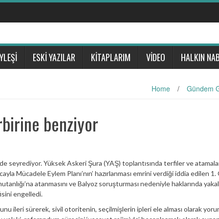
YLEŞİ
ESKİ YAZILAR
KİTAPLARIM
VİDEO
HALKIN NAB
Home
/
Gündem G
rbirine benziyor
 seyrediyor. Yüksek Askeri Şura (YAŞ) toplantısında terfiler ve atamalar
cayla Mücadele Eylem Planı’nın’ hazırlanması emrini verdiği iddia edilen 1.
utanlığı’na atanmasını ve Balyoz soruşturması nedeniyle haklarında yaka
sini engelledi.
ileri sürerek, sivil otoritenin, seçilmişlerin ipleri ele alması olarak yoru