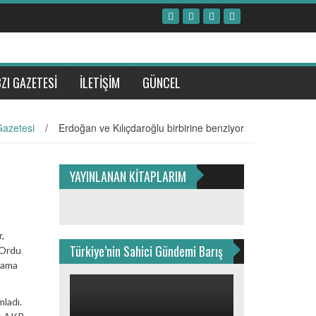
ZI GAZETESİ
İLETİŞİM
GÜNCEL
azetesi
/
Erdoğan ve Kılıçdaroğlu birbirine benziyor
YAYINLANAN KİTAPLARIM
,
Türkiye’nin Sahici Gündemi Barış
 Ordu
lama
mladı.