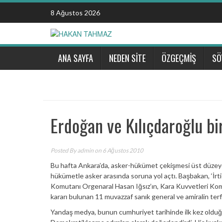
Skip
8 Ağustos 2026
to
content
ANA SAYFA
NEDEN SİTE
ÖZGEÇMİŞ
SÖ
Erdoğan ve Kılıçdaroğlu bi
Posted By
admin
on 6 Ağustos 2010
Bu hafta Ankara’da, asker-hükümet çekişmesi üst düzeyde
hükümetle asker arasında soruna yol açtı. Başbakan, ‘İrti
Komutanı Orgenaral Hasan Iğsız’ın, Kara Kuvvetleri Kom
kararı bulunan 11 muvazzaf sanık general ve amiralin terfi
Yandaş medya, bunun cumhuriyet tarihinde ilk kez olduğunu 