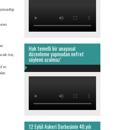
yasadışı
ının
ar.
Hak temelli bir anayasal
düzenleme yapmadan nefret
acak ise,
söylemi azalmaz’
t’ın
lar.
12 Eylül Askeri Darbesinin 40.yılı