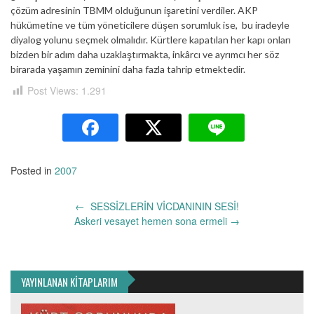
çözüm adresinin TBMM olduğunun işaretini verdiler. AKP
hükümetine ve tüm yöneticilere düşen sorumluk ise, bu iradeyle
diyalog yolunu seçmek olmalıdır. Kürtlere kapatılan her kapı onları
bizden bir adım daha uzaklaştırmakta, inkârcı ve ayrımcı her söz
birarada yaşamın zeminini daha fazla tahrip etmektedir.
Post Views:
1.291
Posted in
2007
Yazı
←
SESSİZLERİN VİCDANININ SESİ!
dolaşımı
Askeri vesayet hemen sona ermeli
→
YAYINLANAN KİTAPLARIM