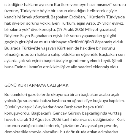
istediğiniz hakların aynısını Kürtlere vermeye hazır mısınız?” sorusu
üzerine, Türkiye’de böyle bir sorun olmadığını belirterek eşiyle
kendisini örnek gösterdi. Başbakan Erdoğan, “Kürtlerin Türkiye’de
hak diye bir sorunu yok ki. Ben Türküm, eşim Arap. 29 yıldır evliyiz,
bir sıkıntı yok” diye konuştu. (19 Aralık 2006 Milliyet gazetesi)
Böylece Sayın Başbakanın eşiyle bir sorun yaşamadan gül gibi
geçinip gittiğini ve mutlu bir hayat sürdürdüğünü öğrenmiş olduk.
Bu arada Türkiye’de yaşayan Kürtlerin de hak diye bir sorunu
olmadığını, bütün haklara sahip olduklarını öğrendik. Başbakan son
aylarda çok sık eşinin başörtüsüyle gündeme gelmekteydi. Şimdi
buna Emine Hanım’ın etnik kimliği ve aile saadeti eklenmiş oldu.
GÜNÜ KURTARMAYA ÇALIŞMAK
Bu cümleleri gazetelerde okuyunca bir an başbakan acaba uçak
yolculuğu sırasında hafıza kaybına mı uğradı diye kuşkuya kapıldım.
Çünkü yaklaşık 16 ay kadar önce Başbakan başka türlü
konuşuyordu. Başbakan’ı, Gencay Gürsoy başkanlığında yurttaş
heyeti olarak 10 Ağustos 2006 tarihinde ziyaret ettiğimizde, Kürt
sorunun varlığını kabul ederek, “çözümün Anayasal çerçevede,
demokratikleşmeyle olacağını, bu doğrultuda atılan adımlardan