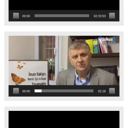
00:00
02:33:53
Video
oynatıcı
00:00
02:18
Video
oynatıcı