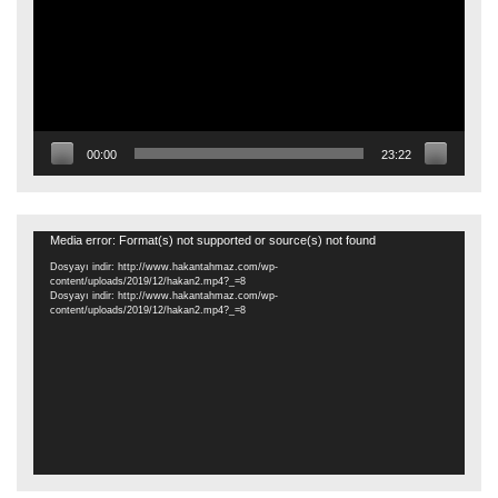
00:00
23:22
Video
Media error: Format(s) not supported or source(s) not found
oynatıcı
Dosyayı indir: http://www.hakantahmaz.com/wp-
content/uploads/2019/12/hakan2.mp4?_=8
Dosyayı indir: http://www.hakantahmaz.com/wp-
content/uploads/2019/12/hakan2.mp4?_=8