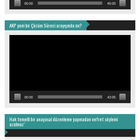
00:00
40:00
AKP yeni bir Çözüm Süreci arayışında mı?
Video
oynatıcı
00:00
43:05
Hak temelli bir anayasal düzenleme yapmadan nefret söylemi
azalmaz’