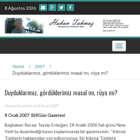
Skip
8 Ağustos 2026
to
content
Toggle
navigation
Home
/
2007
/
Duyduklarımız, gördüklerimiz masal mı, rüya mı?
Duyduklarımız, gördüklerimiz masal mı, rüya mı?
Posted By
admin
on 8 Ocak 2007
8 Ocak 2007 BİRGün Gazetesi
Başbakan Recep Tayyip Erdoğan, 18 Aralık 2006 Salı günü New
York’ta düzenlediği basın toplantısında bir gazetecinin “Kıbrıslı
Türklerin haklarından söz ediyorsunuz. Siz Kıbrıslı Türklere