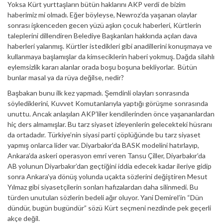
Yoksa Kürt yurttaşların bütün haklarını AKP verdi de bizim
haberimiz mi olmadı. Eğer böyleyse, Newroz’da yaşanan olaylar
sonrası işkenceden gecen yüzü aşkın çocuk haberleri, Kürtlerin
taleplerini dillendiren Belediye Başkanları hakkında açılan dava
haberleri yalanmış. Kürtler istedikleri gibi anadillerini konuşmaya ve
kullanmaya başlamışlar da kimseciklerin haberi yokmuş. Dağda silahlı
eylemsizlik kararı alanlar orada boşu boşuna bekliyorlar. Bütün
bunlar masal ya da rüya değilse, nedir?
Başbakan bunu ilk kez yapmadı. Şemdinli olayları sonrasında
söylediklerini, Kuvvet Komutanlarıyla yaptığı görüşme sonrasında
unuttu. Ancak anlaşılan AKP’liler kendilerinden önce yaşananlardan
hiç ders almamışlar. Bu tarz siyaset izleyenlerin gelecekteki hüsranı
da ortadadır. Türkiye’nin siyasi parti çöplüğünde bu tarz siyaset
yapmış onlarca lider var. Diyarbakır’da BASK modelini hatırlayıp,
Ankara’da askeri operasyon emri veren Tansu Çiller, Diyarbakır’da
AB yolunun Diyarbakır’dan geçtiğini iddia edecek kadar ileriye gidip
sonra Ankara’ya dönüş yolunda uçakta sözlerini değiştiren Mesut
Yılmaz gibi siyasetçilerin sonları hafızalardan daha silinmedi. Bu
türden unutulan sözlerin bedeli ağır oluyor. Yani Demirel’in “Dün
dündür, bugün bugündür” sözü Kürt seçmeni nezdinde pek geçerli
akçe değil.