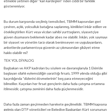
etmekle yetinen diğer “kan kardeşleri” nden ciddi bir farklılık
gösteremiyor.
Bu durum karşısında seçilmiş temsilcileri, TBMM kapısından geri
çeviren, açlık, yoksulluk batağına saplanmış, kimlikleri inkâr edilen ve
ötekileştirilen Kürt veya vicdan sahibi yurttaşların, siyasetçiye
güven duymasını beklemek kadar abes ne olabilir. İnkârı, yok saymayı
bir siyaset ve yönetim tarzı olarak benimseyen ve uygulayanların,
anketlerde parlamentoya güvenin az çıkmasından şikâyet etme
hakkı olabilir mi?
TEK YOL DİYALOG
Başbakan ve AKP kadroları bu söylem ve davranışlarıyla 1 Ekim’de
başlayan silahlı eylemsizliğin yarattığı fırsatı, 1999 yılında olduğu gibi
kaçırdığında “dizlerini dövmelerinin” beş para etmeyeceğini
bilmeliler. Kaçırılan her fırsat gençlerin daha fazla çatışma ortamına
itilmesidir, çatışma zeminini daha fazla güçlenmesidir.
Daha fazla zaman geçirmeden harekete geçilmelidir. TBMM kapısına
gelmiş olan DTP yöneticileri ve Belediye Başkanları Kürt sorununun