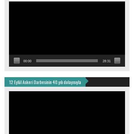
Video
oynatıcı
00:00
28:31
12 Eylül Askeri Darbesinin 40.yılı dolayısıyla
Video
oynatıcı