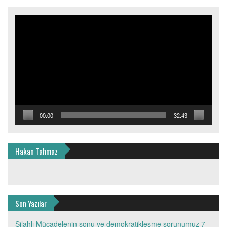
Video
oynatıcı
00:00
32:43
Hakan Tahmaz
Son Yazılar
Silahlı Mücadelenin sonu ve demokratikleşme sorunumuz
7