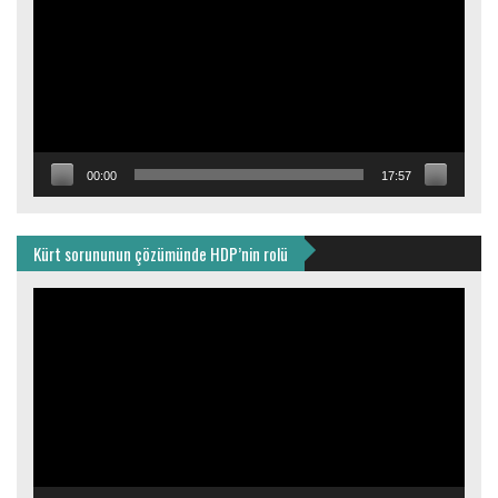
00:00
17:57
Kürt sorununun çözümünde HDP’nin rolü
Video
oynatıcı