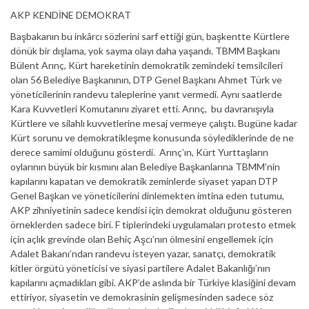
AKP KENDİNE DEMOKRAT
Başbakanın bu inkârcı sözlerini sarf ettiği gün, başkentte Kürtlere
dönük bir dışlama, yok sayma olayı daha yaşandı. TBMM Başkanı
Bülent Arınç, Kürt hareketinin demokratik zemindeki temsilcileri
olan 56 Belediye Başkanının, DTP Genel Başkanı Ahmet Türk ve
yöneticilerinin randevu taleplerine yanıt vermedi. Aynı saatlerde
Kara Kuvvetleri Komutanını ziyaret etti. Arınç, bu davranışıyla
Kürtlere ve silahlı kuvvetlerine mesaj vermeye çalıştı. Bugüne kadar
Kürt sorunu ve demokratikleşme konusunda söylediklerinde de ne
derece samimi olduğunu gösterdi. Arınç’ın, Kürt Yurttaşların
oylarının büyük bir kısmını alan Belediye Başkanlarına TBMM’nin
kapılarını kapatan ve demokratik zeminlerde siyaset yapan DTP
Genel Başkan ve yöneticilerini dinlemekten imtina eden tutumu,
AKP zihniyetinin sadece kendisi için demokrat olduğunu gösteren
örneklerden sadece biri. F tiplerindeki uygulamaları protesto etmek
için açlık grevinde olan Behiç Aşcı’nın ölmesini engellemek için
Adalet Bakanı’ndan randevu isteyen yazar, sanatçı, demokratik
kitler örgütü yöneticisi ve siyasi partilere Adalet Bakanlığı’nın
kapılarını açmadıkları gibi. AKP’de aslında bir Türkiye klasiğini devam
ettiriyor, siyasetin ve demokrasinin gelişmesinden sadece söz