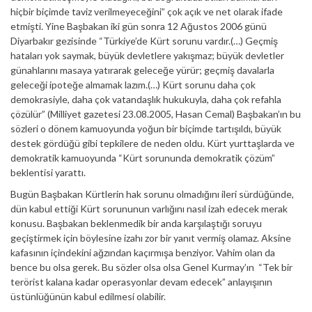
hiçbir biçimde taviz verilmeyeceğini” çok açık ve net olarak ifade
etmişti. Yine Başbakan iki gün sonra 12 Ağustos 2006 günü
Diyarbakır gezisinde “Türkiye’de Kürt sorunu vardır.(…) Geçmiş
hataları yok saymak, büyük devletlere yakışmaz; büyük devletler
günahlarını masaya yatırarak geleceğe yürür; geçmiş davalarla
geleceği ipoteğe almamak lazım.(…) Kürt sorunu daha çok
demokrasiyle, daha çok vatandaşlık hukukuyla, daha çok refahla
çözülür” (Milliyet gazetesi 23.08.2005, Hasan Cemal) Başbakan’ın bu
sözleri o dönem kamuoyunda yoğun bir biçimde tartışıldı, büyük
destek gördüğü gibi tepkilere de neden oldu. Kürt yurttaşlarda ve
demokratik kamuoyunda “Kürt sorununda demokratik çözüm”
beklentisi yarattı.
Bugün Başbakan Kürtlerin hak sorunu olmadığını ileri sürdüğünde,
dün kabul ettiği Kürt sorununun varlığını nasıl izah edecek merak
konusu. Başbakan beklenmedik bir anda karşılaştığı soruyu
geçiştirmek için böylesine izahı zor bir yanıt vermiş olamaz. Aksine
kafasının içindekini ağzından kaçırmışa benziyor. Vahim olan da
bence bu olsa gerek. Bu sözler olsa olsa Genel Kurmay’ın “Tek bir
terörist kalana kadar operasyonlar devam edecek” anlayışının
üstünlüğünün kabul edilmesi olabilir.