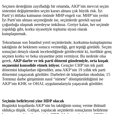
Seçmen desteğinin zayıfladığı bir ortamda, AKP’nin mevcut seçim
sistemini değiştirmeden seçim kararı alması çok büyük risk. İyi
Parti’yi ittifaka katmanın önünde MHP engeli var. MHP’nin yerini
İyi Parti’nin alması seçeneğinde ise, seçimlerde gerekli sayısal
çoğunluğa ulaşmak neredeyse imkânsız. Geriye kalan, her seçimde
yapıldığı gibi, korku siyasetiyle toplumu siyasi olarak
kutuplaştırmak.
Tekrarlanan son İstanbul yerel seçimlerinde, korkutma-kutuplaştırma
taktiğinin de beklenen sonucu vermediği, geri teptiği görüldü. Seçim
sonuçları detaylı olarak incelendiğinde görülecektir ki, özellikle genç
seçmen korku ve beka siyasetine prim vermiyor. Bu nedenle olsa
gerek,
AKP darbe ve tek parti dönemi gündemiyle, orta kuşak
seçmenini konsolide etmek istiyor.
Gençler CHP’nin tek parti
dönemini kitaplardan öğrendiler, ama AKP’nin 19 yıllık tek parti
dönemini yaşayarak gördüler. Darbeleri de kitaplardan okudular, 15
Temmuz darbe girişiminin nasıl “nimete” dönüştürüldüğünü ise
AKP’nin KHK ve OHAL uygulamalarıyla yaşayarak gördüler.
Seçimin belirleyeni yine HDP olacak
Bugünkü koşullarda AKP’nin bu taktiğinin sonuç verme ihtimali
oldukça düşük. Gidişat, yapılacak seçimlerin sonuçlarını belirleme