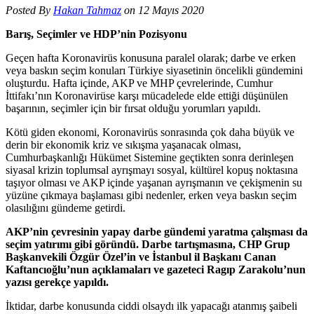
Posted By
Hakan Tahmaz
on 12 Mayıs 2020
Barış, Seçimler ve HDP’nin Pozisyonu
Geçen hafta Koronavirüs konusuna paralel olarak; darbe ve erken
veya baskın seçim konuları Türkiye siyasetinin öncelikli gündemini
oluşturdu. Hafta içinde, AKP ve MHP çevrelerinde, Cumhur
İttifakı’nın Koronavirüse karşı mücadelede elde ettiği düşünülen
başarının, seçimler için bir fırsat olduğu yorumları yapıldı.
Kötü giden ekonomi, Koronavirüs sonrasında çok daha büyük ve
derin bir ekonomik kriz ve sıkışma yaşanacak olması,
Cumhurbaşkanlığı Hükümet Sistemine geçtikten sonra derinleşen
siyasal krizin toplumsal ayrışmayı sosyal, kültürel kopuş noktasına
taşıyor olması ve AKP içinde yaşanan ayrışmanın ve çekişmenin su
yüzüne çıkmaya başlaması gibi nedenler, erken veya baskın seçim
olasılığını gündeme getirdi.
AKP’nin çevresinin yapay darbe gündemi yaratma çalışması da
seçim yatırımı gibi göründü. Darbe tartışmasına, CHP Grup
Başkanvekili Özgür Özel’in ve İstanbul il Başkanı Canan
Kaftancıoğlu’nun açıklamaları ve gazeteci Ragıp Zarakolu’nun
yazısı gerekçe yapıldı.
İktidar, darbe konusunda ciddi olsaydı ilk yapacağı atanmış şaibeli