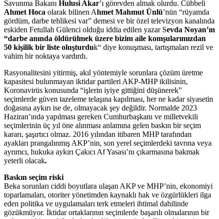
Savunma Bakanı
Hulusi Akar
’ı görevden almak olurdu. Cübbeli
Ahmet Hoca
olarak bilinen A
hmet Mahmut Ünlü
’nün “rüyamda
gördüm, darbe tehlikesi var” demesi ve bir özel televizyon kanalında
eskiden Fetullah Gülenci olduğu iddia edilen yazar S
evda Noyan’ın
“darbe anında öldürülmek üzere bizim aile komşularımızdan
50 kişilik bir liste oluşturdu
k“ diye konuşması, tartışmaları rezil ve
vahim bir noktaya vardırdı.
Rasyonalitesini yitirmiş, akıl yöntemiyle sorunlara çözüm üretme
kapasitesi bulunmayan iktidar partileri AKP-MHP ikilisinin,
Koronavirüs konusunda “işlerin iyiye gittiğini düşünerek”
seçimlerde güven tazeleme telaşına kapılması, her ne kadar siyasetin
doğasına aykırı ise de, olmayacak şey değildir. Normalde 2023
Haziran’ında yapılması gereken Cumhurbaşkanı ve milletvekili
seçimlerinin üç yıl öne alınması anlamına gelen baskın bir seçim
kararı, şaşırtıcı olmaz. 2016 yılından itibaren MHP tarafından
ayakları prangalınmış AKP’nin, son yerel seçimlerdeki tavrına veya
ayrımcı, hukuka aykırı Çakıcı Af Yasası’nı çıkarmasına bakmak
yeterli olacak
.
Baskın seçim riski
Beka sorunları ciddi boyutlara ulaşan AKP ve MHP’nin, ekonomiyi
toparlamaları, otoriter yönetimden kaynaklı hak ve özgürlükleri ilga
eden politika ve uygulamaları terk etmeleri ihtimal dahilinde
gözükmüyor. İktidar ortaklarının seçimlerde başarılı olmalarının bir