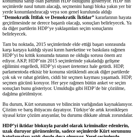
konumuna sahip olan partinin HDP olduğunu gösteriyor. HDP’nin
seçimlerde nasıl tutum alacağı, seçmenini hangi bloka yakın yer bir
yerde konumlandıracağı veya son genel kurulunda aldığı
“
Demokratik İttifak ve Demokratik İktidar”
kararlarının hayata
geçirilmesinde ne derece başarılı olacağı, sonuçları belirleyecek. Ya
da diğer partilerin HDP’ye yaklaşımları seçim sonuçlarını
belirleyecek.
Tam bu noktada, 2015 seçimlerinde elde ettiği başarı sonrasında
karşı karşıya kaldığı siyasi kırım hareketine ve baskılara rağmen
HDP’yi bu kritik konumda tutanın ne olduğu sorusu önem arz
ediyor. AKP, HDP’nin 2015 seçimlerinde yakaladığı gelişme
eğilimini engelledi, HDP’yi siyaset üretemez hale getirdi. HDP,
parlamentoda etkisiz bir konuma sürüklendi ancak diğer partilerde
çok sık ve rahat görülen, ciddi bir seçmen kayması yaşamadı. HDP,
seçmen gücünü koruyor. Her şeye rağmen bütün anket ve seçim
sonuçları bunu gösteriyor. Umulduğu gibi HDP’de bir çözülme,
dağılma görülmüyor.
Bu durum, Kürt sorununun ve bilincinin varlığından kaynaklanıyor.
Çözüm ve barış ihtiyacını dayatıyor. Türkiye’de artık kronikleşen
siyasal krize çözüm arayanlar, bu durumu dikkate almak zorundalar.
HDP’yi iktidar blokuyla paralel olarak kriminalize edenlerin,
uzak duruyor görünenlerin, sadece seçimlerde Kürt sorununu
hatırlamaları artık derde deva olmuyor. Yerel seçimlerde,