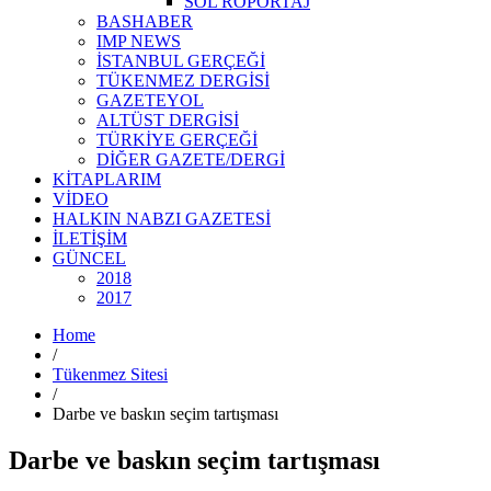
SOL RÖPORTAJ
BASHABER
IMP NEWS
İSTANBUL GERÇEĞİ
TÜKENMEZ DERGİSİ
GAZETEYOL
ALTÜST DERGİSİ
TÜRKİYE GERÇEĞİ
DİĞER GAZETE/DERGİ
KİTAPLARIM
VİDEO
HALKIN NABZI GAZETESİ
İLETİŞİM
GÜNCEL
2018
2017
Home
/
Tükenmez Sitesi
/
Darbe ve baskın seçim tartışması
Darbe ve baskın seçim tartışması