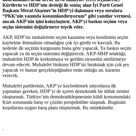
Kürtlerin ve HDP’nin desteği ile sonuç alan İyi Parti Genel
Başkanı Meral Akşener’in HDP’yi dışlaması veya sorulara
“PKK’nin yanında konumlandırıyorum” gibi yanıtlar vermesi,
ancak AKP’nin işini kolaylaştırır, AKP’yi baskın seçime veya
seçim sistemini değiştirmeye teşvik eder.
AKP, HDP’siz muhalefetin seçim kazanma veya kendisinin seçim
kaybetme ihtimalinin olmadığını çok iyi gördü ve kavradı. Bu
nedenle ilk seçimin kurgusunu buna göre yapacak. Ya baskın seçim
yapacak ya da seçim sistemini değiştirecek. AKP-MHP ortaklığı;
muhalefeti HDP ile korkutmaya ve gerilim siyasetini sürdürmeye
devam edecek. Muhalefet blokunu HDP’siz bırakmak için çok şey
yapacak ve bunun gerçekleştiğinden emin olduğu an, kararını
verecek.
Muhalefet partilerinin, AKP’ye kaybettirmek istiyorlarsa ilk
yapmaları gereken, HDP’yi de içeren demokratik bir ittifak zemini
oluşturmak. Türkiye’nin demokratikleşmesinin kilidi konumundaki
Kürt sorununda barış ve çözüm perspektifine ulaşmak. Bugünün
koşullarına uygun barış planı oluşturmak. Bu mümkündür.
.