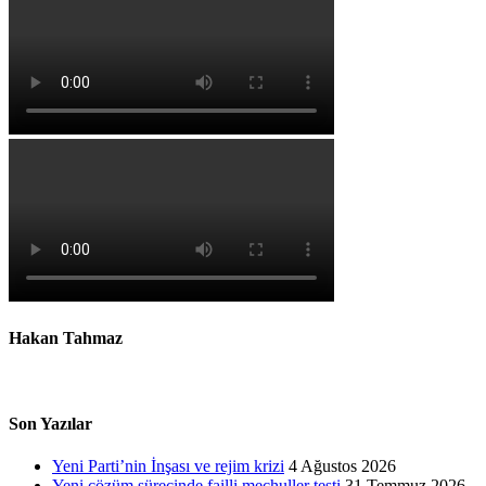
Hakan Tahmaz
Son Yazılar
Yeni Parti’nin İnşası ve rejim krizi
4 Ağustos 2026
Yeni çözüm sürecinde failli meçhuller testi
31 Temmuz 2026