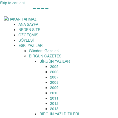
Skip to content
9 Ağustos 2026
ANA SAYFA
Toggle
NEDEN SİTE
navigation
ÖZGEÇMİŞ
SÖYLEŞİ
ESKİ YAZILAR
Gündem Gazetesi
BİRGÜN GAZETESİ
BİRGÜN YAZILAR
2005
2006
2007
2008
2009
2010
2011
2012
2013
BİRGÜN YAZI DİZİLERİ