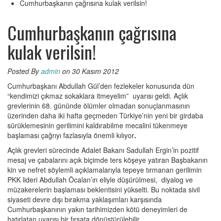
Cumhurbaşkanın çağrısına kulak verilsin!
Cumhurbaşkanın çağrısına
kulak verilsin!
Posted By
admin
on 30 Kasım 2012
Cumhurbaşkanı Abdullah Gül’den fezlekeler konusunda dün
“kendimizi çıkmaz sokaklara itmeyelim” uyarısı geldi. Açlık
grevlerinin 68. gününde ölümler olmadan sonuçlanmasının
üzerinden daha iki hafta geçmeden Türkiye’nin yeni bir girdaba
sürüklemesinin gerilimini kaldırabilme mecalini tükenmeye
başlaması çağrıyı fazlasıyla önemli kılıyor
.
Açlık grevleri sürecinde Adalet Bakanı Sadullah Ergin’in pozitif
mesaj ve çabalarını açık biçimde ters köşeye yatıran Başbakanın
kin ve nefret söylemli açıklamalarıyla tepeye tırmanan gerilimin
PKK lideri Abdullah Öcalan’ın eliyle düşürülmesi, diyalog ve
müzakerelerin başlaması beklentisini yükselti. Bu noktada sivil
siyaseti devre dışı bırakma yaklaşımları karşısında
Cumhurbaşkanının yakın tarihimizden kötü deneyimleri de
hatırlatan uyarısı bir fırsata dönüştürülebilir.