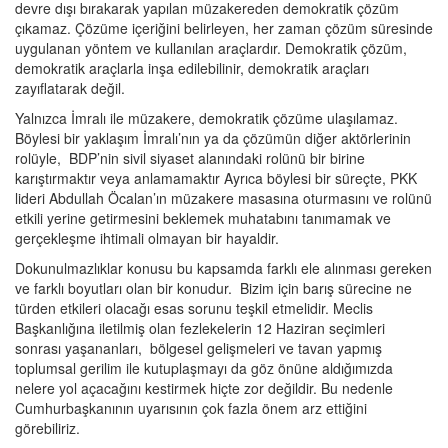
devre dışı bırakarak yapılan müzakereden demokratik çözüm
çıkamaz. Çözüme içeriğini belirleyen, her zaman çözüm süresinde
uygulanan yöntem ve kullanılan araçlardır. Demokratik çözüm,
demokratik araçlarla inşa edilebilinir, demokratik araçları
zayıflatarak değil.
Yalnızca İmralı ile müzakere, demokratik çözüme ulaşılamaz.
Böylesi bir yaklaşım İmralı’nın ya da çözümün diğer aktörlerinin
rolüyle, BDP’nin sivil siyaset alanındaki rolünü bir birine
karıştırmaktır veya anlamamaktır Ayrıca böylesi bir süreçte, PKK
lideri Abdullah Öcalan’ın müzakere masasına oturmasını ve rolünü
etkili yerine getirmesini beklemek muhatabını tanımamak ve
gerçekleşme ihtimali olmayan bir hayaldir.
Dokunulmazlıklar konusu bu kapsamda farklı ele alınması gereken
ve farklı boyutları olan bir konudur. Bizim için barış sürecine ne
türden etkileri olacağı esas sorunu teşkil etmelidir. Meclis
Başkanlığına iletilmiş olan fezlekelerin 12 Haziran seçimleri
sonrası yaşananları, bölgesel gelişmeleri ve tavan yapmış
toplumsal gerilim ile kutuplaşmayı da göz önüne aldığımızda
nelere yol açacağını kestirmek hiçte zor değildir. Bu nedenle
Cumhurbaşkanının uyarısının çok fazla önem arz ettiğini
görebiliriz.