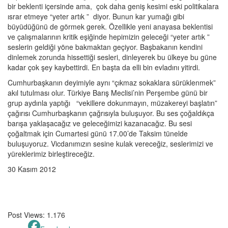
bir beklenti içersinde ama, çok daha geniş kesimi eski politikalara
ısrar etmeye “yeter artık ” diyor. Bunun kar yumağı gibi
büyüdüğünü de görmek gerek. Özellikle yeni anayasa beklentisi
ve çalışmalarının kritik eşiğinde hepimizin geleceği “yeter artık ”
seslerin geldiği yöne bakmaktan geçiyor. Başbakanın kendini
dinlemek zorunda hissettiği sesleri, dinleyerek bu ülkeye bu güne
kadar çok şey kaybettirdi. En başta da elli bin evladını yitirdi.
Cumhurbaşkanın deyimiyle aynı “çıkmaz sokaklara sürüklenmek”
akıl tutulması olur. Türkiye Barış Meclisi’nin Perşembe günü bir
grup aydınla yaptığı “vekillere dokunmayın, müzakereyi başlatın”
çağırısı Cumhurbaşkanın çağrısıyla buluşuyor. Bu ses çoğaldıkça
barışa yaklaşacağız ve geleceğimizi kazanacağız. Bu sesi
çoğaltmak için Cumartesi günü 17.00’de Taksim tünelde
buluşuyoruz. Vicdanımızın sesine kulak vereceğiz, seslerimizi ve
yüreklerimiz birleştireceğiz.
30 Kasım 2012
Post Views:
1.176