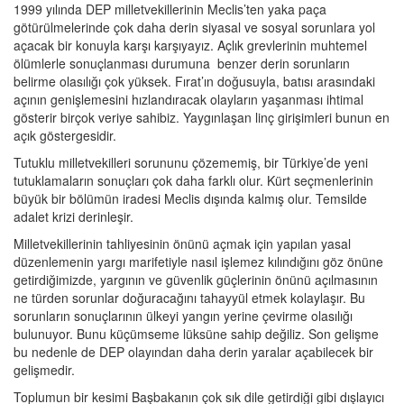
1999 yılında DEP milletvekillerinin Meclis’ten yaka paça
götürülmelerinde çok daha derin siyasal ve sosyal sorunlara yol
açacak bir konuyla karşı karşıyayız. Açlık grevlerinin muhtemel
ölümlerle sonuçlanması durumuna benzer derin sorunların
belirme olasılığı çok yüksek. Fırat’ın doğusuyla, batısı arasındaki
açının genişlemesini hızlandıracak olayların yaşanması ihtimal
gösterir birçok veriye sahibiz. Yaygınlaşan linç girişimleri bunun en
açık göstergesidir.
Tutuklu milletvekilleri sorununu çözememiş, bir Türkiye’de yeni
tutuklamaların sonuçları çok daha farklı olur. Kürt seçmenlerinin
büyük bir bölümün iradesi Meclis dışında kalmış olur. Temsilde
adalet krizi derinleşir.
Milletvekillerinin tahliyesinin önünü açmak için yapılan yasal
düzenlemenin yargı marifetiyle nasıl işlemez kılındığını göz önüne
getirdiğimizde, yargının ve güvenlik güçlerinin önünü açılmasının
ne türden sorunlar doğuracağını tahayyül etmek kolaylaşır. Bu
sorunların sonuçlarının ülkeyi yangın yerine çevirme olasılığı
bulunuyor. Bunu küçümseme lüksüne sahip değiliz. Son gelişme
bu nedenle de DEP olayından daha derin yaralar açabilecek bir
gelişmedir.
Toplumun bir kesimi Başbakanın çok sık dile getirdiği gibi dışlayıcı