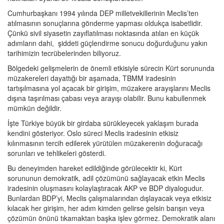
Cumhurbaşkanı 1994 yılında DEP milletvekillerinin Meclis’ten
atılmasının sonuçlarına gönderme yapması oldukça isabetlidir.
Çünkü sivil siyasetin zayıflatılması noktasında atılan en küçük
adımların dahi, şiddeti güçlendirme sonucu doğurduğunu yakın
tarihimizin tecrübelerinden biliyoruz.
Bölgedeki gelişmelerin de önemli etkisiyle sürecin Kürt sorununda
müzakereleri dayattığı bir aşamada, TBMM iradesinin
tartışılmasına yol açacak bir girişim, müzakere arayışlarını Meclis
dışına taşırılması çabası veya arayışı olabilir. Bunu kabullenmek
mümkün değildir.
İşte Türkiye büyük bir girdaba sürükleyecek yaklaşım burada
kendini gösteriyor. Oslo süreci Meclis iradesinin etkisiz
kılınmasının tercih edilerek yürütülen müzakerenin doğuracağı
sorunları ve tehlikeleri gösterdi.
Bu deneyimden hareket edildiğinde görülecektir ki, Kürt
sorununun demokratik, adil çözümünü sağlayacak etkin Meclis
iradesinin oluşmasını kolaylaştıracak AKP ve BDP diyalogudur.
Bunlardan BDP’yi, Meclis çalışmalarından dışlayacak veya etkisiz
kılacak her girişim, her adım kimden gelirse gelsin barışın veya
çözümün önünü tıkamaktan başka işlev görmez. Demokratik alanı