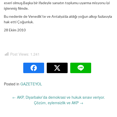
eseri olmuş.Başka bir ifadeyle sanatın toplumu uyarma misyonu iyi
işlenmiş filmde.
Bu nedenle de Venedik’te ve Antalya’da aldığı yoğun alkışı fazlasıyla
hak etti Çoğunluk.
28 Ekim 2010
Post Views:
1.241
Posted in
GAZETEYOL
Yazı
←
AKP, Diyarbakır’da demokrasi ve hukuk sınavı veriyor.
dolaşımı
Çözüm, eylemsizlik ve AKP
→