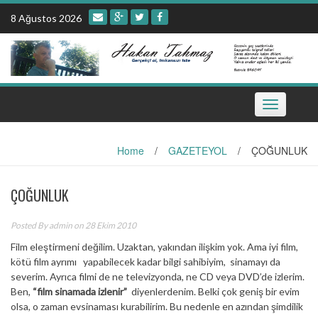
Skip
8 Ağustos 2026
to
content
Toggle
navigation
Home
/
GAZETEYOL
/
ÇOĞUNLUK
ÇOĞUNLUK
Posted By
admin
on 28 Ekim 2010
Film eleştirmeni değilim. Uzaktan, yakından ilişkim yok. Ama iyi film,
kötü film ayrımı yapabilecek kadar bilgi sahibiyim, sinamayı da
severim. Ayrıca filmi de ne televizyonda, ne CD veya DVD’de izlerim.
Ben,
“film sinamada izlenir”
diyenlerdenim. Belki çok geniş bir evim
olsa, o zaman evsinaması kurabilirim. Bu nedenle en azından şimdilik