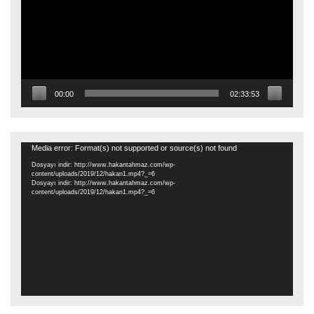
00:00
02:33:53
Video
Media error: Format(s) not supported or source(s) not found
oynatıcı
Dosyayı indir: http://www.hakantahmaz.com/wp-
content/uploads/2019/12/hakan1.mp4?_=6
Dosyayı indir: http://www.hakantahmaz.com/wp-
content/uploads/2019/12/hakan1.mp4?_=6