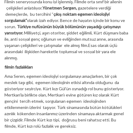
Filmin seneryosunda konu iyi işlenmiş. Filmde orta sınıf bir ailenin
çelişkileri anlatılıyor.
Yönetmen Sergen,
gazetelere verdiği
demeçlerde, bu tercihini “
çıkış noktam egemen ideolojiyi
sorgulamak”
olarak izah ediyor. Bence de hayatın içinde bir konu ve
sorun.
Türkiye nufüsünün büyük bölümünün yaşadığı çatışmayı
yansıtıyor.
Milliyetçi, aşırı otoriter, şiddet eğilimli, Kürt düşmanı baba
ile, anti sosyal genç oğlunun ve evliğinden mutsuz anne, arasında
yaşanan çelişkileri ve çatışmalar ele almış film.Esas olarak üçlü
arasındaki ilişkiden hareketle toplumsal ve sosyal bir yara ele
alınmış.
filmin fazlalıkları
Ama Seren, egemen ideolojiyi sorgulamayı amaçlarken, bir çok
meslek taşı gibi, egemen ideolojinin etkisi altında olduğunu da
gösteriyor seyirciye. Kürt kızı Gül’ün oynadığı rol bunu gösteriyor.
Mertkan’la birlikte olan, Mertkan’ı evine götüren kız olarak Kürt
gençini tercih etmek, sorgulanan egemen ideolojinden
etkilenmenin izlerini taşıyor. Türk sinamasında bütün kötülükleri
azınlık kökenden insanlarımız üzerinden sinamaya aktarmak genel
bir çizgidir. Filmde Kürt kızı tipi, doğrusu beni rahatsız etti. Bu
filmde, Kürt kızı rolü fazlalık ve gereksiz.