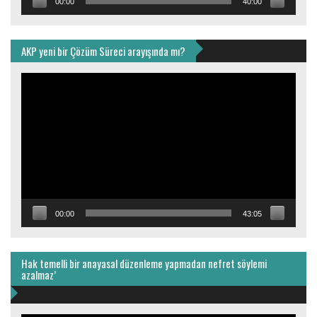
00:00
40:00
AKP yeni bir Çözüm Süreci arayışında mı?
Video
oynatıcı
00:00
43:05
Hak temelli bir anayasal düzenleme yapmadan nefret söylemi
azalmaz’