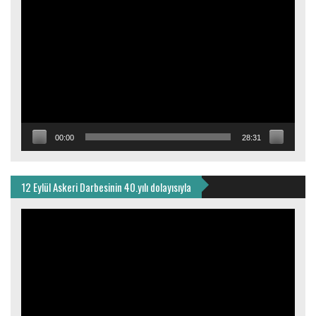
Video
oynatıcı
00:00
28:31
12 Eylül Askeri Darbesinin 40.yılı dolayısıyla
Video
oynatıcı