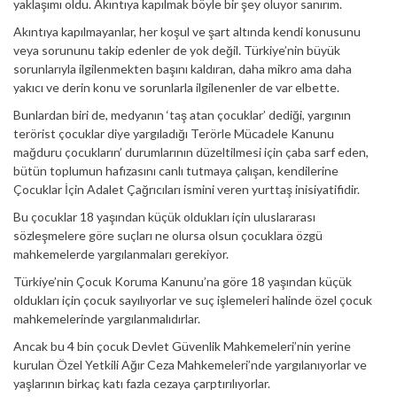
yaklaşımı oldu. Akıntıya kapılmak böyle bir şey oluyor sanırım.
Akıntıya kapılmayanlar, her koşul ve şart altında kendi konusunu
veya sorununu takip edenler de yok değil. Türkiye’nin büyük
sorunlarıyla ilgilenmekten başını kaldıran, daha mikro ama daha
yakıcı ve derin konu ve sorunlarla ilgilenenler de var elbette.
Bunlardan biri de, medyanın ‘taş atan çocuklar’ dediği, yargının
terörist çocuklar diye yargıladığı Terörle Mücadele Kanunu
mağduru çocukların’ durumlarının düzeltilmesi için çaba sarf eden,
bütün toplumun hafızasını canlı tutmaya çalışan, kendilerine
Çocuklar İçin Adalet Çağrıcıları ismini veren yurttaş inisiyatifidir.
Bu çocuklar 18 yaşından küçük oldukları için uluslararası
sözleşmelere göre suçları ne olursa olsun çocuklara özgü
mahkemelerde yargılanmaları gerekiyor.
Türkiye’nin Çocuk Koruma Kanunu’na göre 18 yaşından küçük
oldukları için çocuk sayılıyorlar ve suç işlemeleri halinde özel çocuk
mahkemelerinde yargılanmalıdırlar.
Ancak bu 4 bin çocuk Devlet Güvenlik Mahkemeleri’nin yerine
kurulan Özel Yetkili Ağır Ceza Mahkemeleri’nde yargılanıyorlar ve
yaşlarının birkaç katı fazla cezaya çarptırılıyorlar.