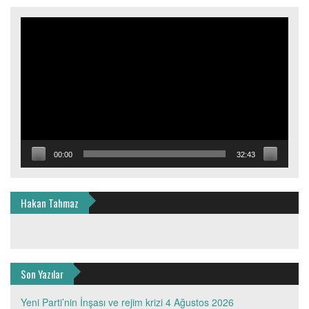
Video
oynatıcı
00:00
32:43
Hakan Tahmaz
Son Yazılar
Yeni Parti’nin İnşası ve rejim krizi
4 Ağustos 2026