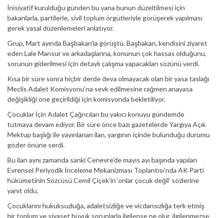
İnisiyatif kurulduğu günden bu yana bunun düzeltilmesi için
bakanlarla, partilerle, sivil toplum örgütleriyle görüşerek yapılması
gerek yasal düzenlemeleri anlatıyor.
Grup, Mart ayında Başbakan’la görüştü. Başbakan, kendisini ziyaret
eden Lale Mansur ve arkadaşlarına, konunun çok hassas olduğunu,
sorunun giderilmesi için detaylı çalışma yapacakları sözünü verdi.
Kısa bir süre sonra hiçbir derde deva olmayacak olan bir yasa taslağı
Meclis Adalet Komisyonu’na sevk edilmesine rağmen anayasa
değişikliği öne geçirildiği için komisyonda bekletiliyor.
Çocuklar İçin Adalet Çağrıcıları bu yakıcı konuyu gündemde
tutmaya devam ediyor. Bir süre önce bazı gazetelerde Yargıya Açık
Mektup başlığı ile yayınlanan ilan, yargının içinde bulunduğu durumu
gözler önüne serdi.
Bu ilan aynı zamanda sanki Cenevre’de mayıs ayı başında yapılan
Evrensel Periyodik İnceleme Mekanizması Toplantısı’nda AK Parti
hükümetinin Sözcüsü Cemil Çiçek’in ‘onlar çocuk değil’ sözlerine
yanıt oldu.
Çocuklarını hukuksuzluğa, adaletsizliğe ve vicdansızlığa terk etmiş
bir toplum ve siyaset büyük sorunlarla ilgilense ne olur, ilgilenmezse