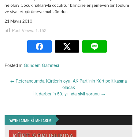
ne olur? Çocuk haklarıyla çocuktur bilincine erişemeyen bir toplum
ve siyaset çürümeye mahkûmdur.
21 Mayıs 2010
Post Views:
1.152
Posted in
Gündem Gazetesi
Yazı
←
Referandumda Kürtlerin oyu, AK Parti’nin Kürt politikasına
dolaşımı
olacak
İlk darbenin 50. yılında sivil sorunu
→
YAYINLANAN KİTAPLARIM