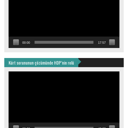
00:00
17:57
Kürt sorununun çözümünde HDP’nin rolü
Video
oynatıcı