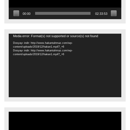
00:00
02:33:53
Video
Media error: Format(s) not supported or source(s) not found
oynatıcı
Dosyayı indir: http://www.hakantahmaz.com/wp-
content/uploads/2019/12/hakan1.mp4?_=6
Dosyayı indir: http://www.hakantahmaz.com/wp-
content/uploads/2019/12/hakan1.mp4?_=6
Video
oynatıcı