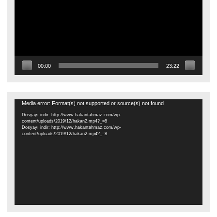
00:00
23:22
Video
Media error: Format(s) not supported or source(s) not found
oynatıcı
Dosyayı indir: http://www.hakantahmaz.com/wp-
content/uploads/2019/12/hakan2.mp4?_=8
Dosyayı indir: http://www.hakantahmaz.com/wp-
content/uploads/2019/12/hakan2.mp4?_=8