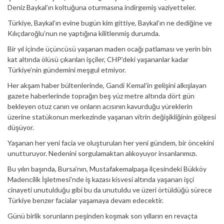
Deniz Baykal’ın koltuğuna oturmasına indirgemiş vaziyetteler.
Türkiye, Baykal’ın evine bugün kim gittiye, Baykal’ın ne dediğine ve
Kılıçdaroğlu’nun ne yaptığına kilitlenmiş durumda.
Bir yıl içinde üçüncüsü yaşanan maden ocağı patlaması ve yerin bin
kat altında ölüsü çıkarılan işçiler, CHP’deki yaşananlar kadar
Türkiye’nin gündemini meşgul etmiyor.
Her akşam haber bültenlerinde, Gandi Kemal’in gelişini alkışlayan
gazete haberlerinde toprağın beş yüz metre altında dört gün
bekleyen otuz canın ve onların acısının kavurduğu yüreklerin
üzerine statükonun merkezinde yaşanan vitrin değişikliğinin gölgesi
düşüyor.
Yaşanan her yeni facia ve oluşturulan her yeni gündem, bir öncekini
unutturuyor. Nedenini sorgulamaktan alıkoyuyor insanlarımızı.
Bu yılın başında, Bursa’nın, Mustafakemalpaşa ilçesindeki Bükköy
Madencilik İşletmesi’nde iş kazası kisvesi altında yaşanan işçi
cinayeti unutulduğu gibi bu da unutuldu ve üzeri örtüldüğü sürece
Türkiye benzer facialar yaşamaya devam edecektir.
Günü birlik sorunların peşinden koşmak son yılların en revaçta