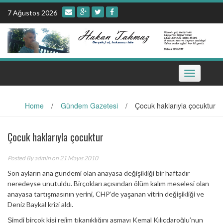
Skip
7 Ağustos 2026
to
content
Toggle
navigation
Home
/
Gündem Gazetesi
/
Çocuk haklarıyla çocuktur
Çocuk haklarıyla çocuktur
Posted By
admin
on 21 Mayıs 2010
Son ayların ana gündemi olan anayasa değişikliği bir haftadır
neredeyse unutuldu. Birçokları açısından ölüm kalım meselesi olan
anayasa tartışmasının yerini, CHP’de yaşanan vitrin değişikliği ve
Deniz Baykal krizi aldı.
Şimdi birçok kişi rejim tıkanıklığını aşmayı Kemal Kılıçdaroğlu’nun