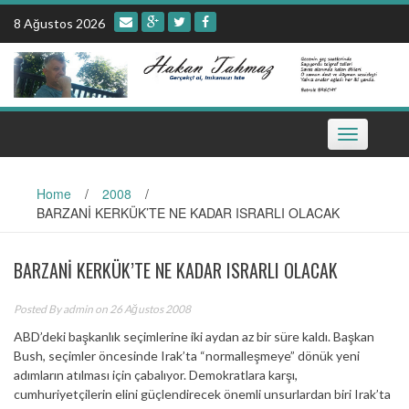
Skip
8 Ağustos 2026
to
content
Toggle
navigation
Home
/
2008
/
BARZANİ KERKÜK’TE NE KADAR ISRARLI OLACAK
BARZANİ KERKÜK’TE NE KADAR ISRARLI OLACAK
Posted By
admin
on 26 Ağustos 2008
ABD’deki başkanlık seçimlerine iki aydan az bir süre kaldı. Başkan
Bush, seçimler öncesinde Irak’ta “normalleşmeye” dönük yeni
adımların atılması için çabalıyor. Demokratlara karşı,
cumhuriyetçilerin elini güçlendirecek önemli unsurlardan biri Irak’ta