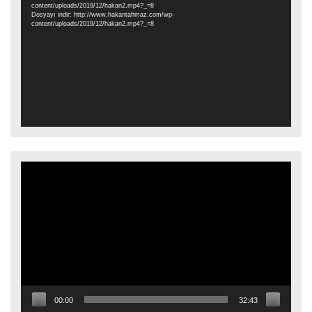
content/uploads/2019/12/hakan2.mp4?_=8
Dosyayı indir: http://www.hakantahmaz.com/wp-
content/uploads/2019/12/hakan2.mp4?_=8
Video
oynatıcı
00:00
32:43