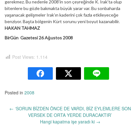
gerekmez. Bu nedenle 2008’in son çeyreğinde K. Irak’ta olup
bitenlere bu gözle bakmakta büyük yarar var. Bu sonbaharda
yaşanacak gelişmeler Irak’ın kaderini çok fazla etkileyeceğe
benziyor. Başta bölgenin Kürt sorunu yeni boyut kazanabilir.
HAKAN TAHMAZ
BirGün Gazetesi 26 Ağustos 2008
Post Views:
1.114
Posted in
2008
Yazı
←
‘SORUN BİZDEN ÖNCE DE VARDI, BİZ EYLEMLERE SON
dolaşımı
VERSEK DE ORTA YERDE DURACAKTIR’
Hangi kapatma işe yaradı ki
→