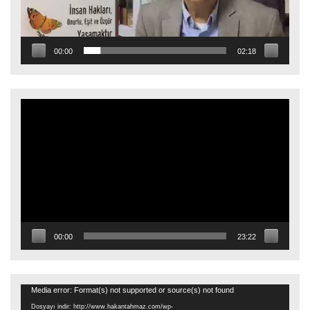
00:00
02:18
Video
oynatıcı
00:00
23:22
Video
Media error: Format(s) not supported or source(s) not found
oynatıcı
Dosyayı indir: http://www.hakantahmaz.com/wp-