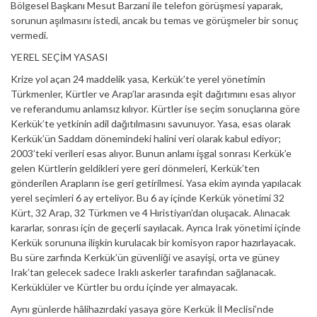
Bölgesel Başkanı Mesut Barzani ile telefon görüşmesi yaparak,
sorunun aşılmasını istedi, ancak bu temas ve görüşmeler bir sonuç
vermedi.
YEREL SEÇİM YASASI
Krize yol açan 24 maddelik yasa, Kerkük’te yerel yönetimin
Türkmenler, Kürtler ve Arap’lar arasında eşit dağıtımını esas alıyor
ve referandumu anlamsız kılıyor. Kürtler ise seçim sonuçlarına göre
Kerkük’te yetkinin adil dağıtılmasını savunuyor. Yasa, esas olarak
Kerkük’ün Saddam dönemindeki halini veri olarak kabul ediyor;
2003’teki verileri esas alıyor. Bunun anlamı işgal sonrası Kerkük’e
gelen Kürtlerin geldikleri yere geri dönmeleri, Kerkük’ten
gönderilen Arapların ise geri getirilmesi. Yasa ekim ayında yapılacak
yerel seçimleri 6 ay erteliyor. Bu 6 ay içinde Kerkük yönetimi 32
Kürt, 32 Arap, 32 Türkmen ve 4 Hıristiyan’dan oluşacak. Alınacak
kararlar, sonrası için de geçerli sayılacak. Ayrıca Irak yönetimi içinde
Kerkük sorununa ilişkin kurulacak bir komisyon rapor hazırlayacak.
Bu süre zarfında Kerkük’ün güvenliği ve asayişi, orta ve güney
Irak’tan gelecek sadece Iraklı askerler tarafından sağlanacak.
Kerküklüler ve Kürtler bu ordu içinde yer almayacak.
Aynı günlerde hâlihazırdaki yasaya göre Kerkük İl Meclisi’nde