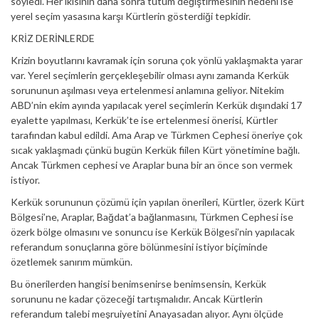
söyledi. Her ikisinin daha sonra tutum değiştirmesinin nedeni ise
yerel seçim yasasına karşı Kürtlerin gösterdiği tepkidir.
KRİZ DERİNLERDE
Krizin boyutlarını kavramak için soruna çok yönlü yaklaşmakta yarar
var. Yerel seçimlerin gerçekleşebilir olması aynı zamanda Kerkük
sorununun aşılması veya ertelenmesi anlamına geliyor. Nitekim
ABD’nin ekim ayında yapılacak yerel seçimlerin Kerkük dışındaki 17
eyalette yapılması, Kerkük’te ise ertelenmesi önerisi, Kürtler
tarafından kabul edildi. Ama Arap ve Türkmen Cephesi öneriye çok
sıcak yaklaşmadı çünkü bugün Kerkük fiilen Kürt yönetimine bağlı.
Ancak Türkmen cephesi ve Araplar buna bir an önce son vermek
istiyor.
Kerkük sorununun çözümü için yapılan önerileri, Kürtler, özerk Kürt
Bölgesi’ne, Araplar, Bağdat’a bağlanmasını, Türkmen Cephesi ise
özerk bölge olmasını ve sonuncu ise Kerkük Bölgesi’nin yapılacak
referandum sonuçlarına göre bölünmesini istiyor biçiminde
özetlemek sanırım mümkün.
Bu önerilerden hangisi benimsenirse benimsensin, Kerkük
sorununu ne kadar çözeceği tartışmalıdır. Ancak Kürtlerin
referandum talebi meşruiyetini Anayasadan alıyor. Aynı ölçüde