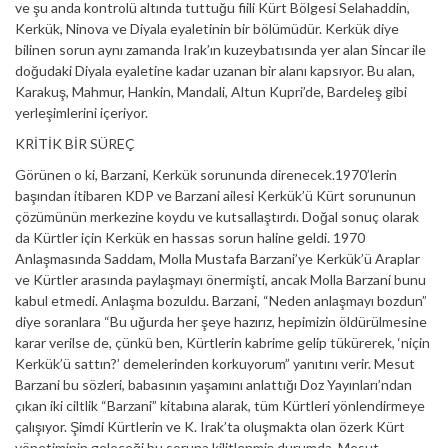
ve şu anda kontrolü altında tuttuğu fiili Kürt Bölgesi Selahaddin,
Kerkük, Ninova ve Diyala eyaletinin bir bölümüdür. Kerkük diye
bilinen sorun aynı zamanda Irak’ın kuzeybatısında yer alan Sincar ile
doğudaki Diyala eyaletine kadar uzanan bir alanı kapsıyor. Bu alan,
Karakuş, Mahmur, Hankin, Mandali, Altun Kupri’de, Bardeleş gibi
yerleşimlerini içeriyor.
KRİTİK BİR SÜREÇ
Görünen o ki, Barzani, Kerkük sorununda direnecek.1970’lerin
başından itibaren KDP ve Barzani ailesi Kerkük’ü Kürt sorununun
çözümünün merkezine koydu ve kutsallaştırdı. Doğal sonuç olarak
da Kürtler için Kerkük en hassas sorun haline geldi. 1970
Anlaşmasında Saddam, Molla Mustafa Barzani’ye Kerkük’ü Araplar
ve Kürtler arasında paylaşmayı önermişti, ancak Molla Barzani bunu
kabul etmedi. Anlaşma bozuldu. Barzani, “Neden anlaşmayı bozdun”
diye soranlara “Bu uğurda her şeye hazırız, hepimizin öldürülmesine
karar verilse de, çünkü ben, Kürtlerin kabrime gelip tükürerek, ‘niçin
Kerkük’ü sattın?’ demelerinden korkuyorum” yanıtını verir. Mesut
Barzani bu sözleri, babasının yaşamını anlattığı Doz Yayınları’ndan
çıkan iki ciltlik “Barzani” kitabına alarak, tüm Kürtleri yönlendirmeye
çalışıyor. Şimdi Kürtlerin ve K. Irak’ta oluşmakta olan özerk Kürt
yönetiminin geleceği bu soruna kilitlenmiş durumda. Mesut