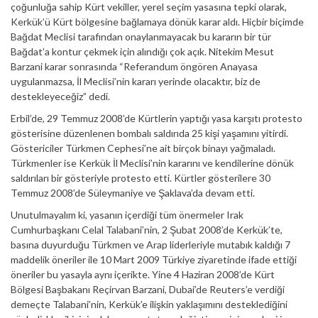
çoğunluğa sahip Kürt vekiller, yerel seçim yasasına tepki olarak,
Kerkük’ü Kürt bölgesine bağlamaya dönük karar aldı. Hiçbir biçimde
Bağdat Meclisi tarafından onaylanmayacak bu kararın bir tür
Bağdat’a kontur çekmek için alındığı çok açık. Nitekim Mesut
Barzani karar sonrasında “Referandum öngören Anayasa
uygulanmazsa, İl Meclisi’nin kararı yerinde olacaktır, biz de
destekleyeceğiz” dedi.
Erbil’de, 29 Temmuz 2008’de Kürtlerin yaptığı yasa karşıtı protesto
gösterisine düzenlenen bombalı saldırıda 25 kişi yaşamını yitirdi.
Göstericiler Türkmen Cephesi’ne ait birçok binayı yağmaladı.
Türkmenler ise Kerkük İl Meclisi’nin kararını ve kendilerine dönük
saldırıları bir gösteriyle protesto etti. Kürtler gösterilere 30
Temmuz 2008’de Süleymaniye ve Şaklava’da devam etti.
Unutulmayalım ki, yasanın içerdiği tüm önermeler Irak
Cumhurbaşkanı Celal Talabani’nin, 2 Şubat 2008’de Kerkük’te,
basına duyurduğu Türkmen ve Arap liderleriyle mutabık kaldığı 7
maddelik öneriler ile 10 Mart 2009 Türkiye ziyaretinde ifade ettiği
öneriler bu yasayla aynı içerikte. Yine 4 Haziran 2008’de Kürt
Bölgesi Başbakanı Reçirvan Barzani, Dubai’de Reuters’e verdiği
demeçte Talabani’nin, Kerkük’e ilişkin yaklaşımını desteklediğini