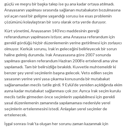
güçlü ve meşru bir başka talep ise şu ana kadar ortaya atılmadı.
Anayasanın yapılması sırasında sağlanan mutabakatın bozulmasına
yol açan nasıl bir gelişme yaşandığı sorusu ise esas problemin
çözümünü kolaylaştıran bir soru olarak orta yerde duruyor.
Kürt yönetimi, Anayasanın 140’ıncı maddesinin gereği
referandumun yapılmasını istiyor, ama Anayasa referandum için
gerekli gördüğü hiçbir düzenlemenin yerine getirilmesi için zorlayıcı
olmuyor. Kerkük sorunu, Irak’ın geleceğini belirleyecek bir sorun
haline gelmiş durumda. Irak Anayasasına göre 2007 sonunda
yapılması gereken referandum Haziran 2008’e ertelendi ama yine
yapılamadı. Tam bir belirsizliğe bırakıldı. Kuvvetle muhtemeldir ki
benzer şey yerel seçimlerin başına gelecek. Veto edilen seçim
yasasının yerine yeni yasa çıkarma konusunda bir mutabakat
sağlanamadan meclis tatile girdi. 9 Eylül’de yeniden açıldığında ekim
ayına kadar mutabakat sağlanması çok zor. Ayrıca Irak seçim kurulu
meclis tatile girmeden önce seçimlerin yapılabilmesi için gerekli
yasal düzenlemenin zamanında yapılamaması nedeniyle yerel
seçimlerin ertelenmesini istedi. Anlaşılan yerel seçimler de
ertelenecek.
İşgal sonrası Irak’ta oluşan her sorunu zaman kazanmak için