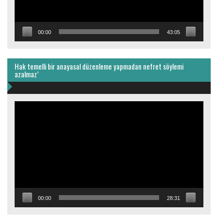
00:00
43:05
Hak temelli bir anayasal düzenleme yapmadan nefret söylemi
azalmaz’
Video
oynatıcı
00:00
28:31