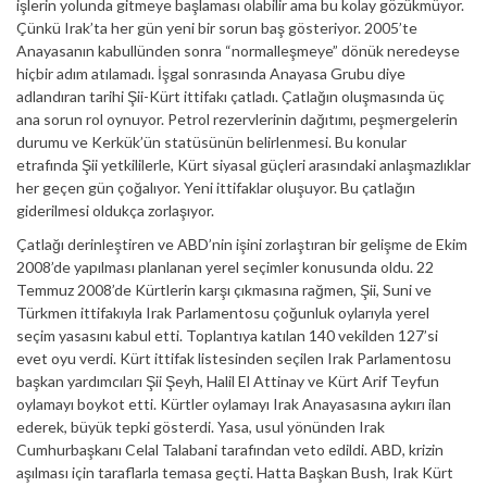
işlerin yolunda gitmeye başlaması olabilir ama bu kolay gözükmüyor.
Çünkü Irak’ta her gün yeni bir sorun baş gösteriyor. 2005’te
Anayasanın kabullünden sonra “normalleşmeye” dönük neredeyse
hiçbir adım atılamadı. İşgal sonrasında Anayasa Grubu diye
adlandıran tarihi Şii-Kürt ittifakı çatladı. Çatlağın oluşmasında üç
ana sorun rol oynuyor. Petrol rezervlerinin dağıtımı, peşmergelerin
durumu ve Kerkük’ün statüsünün belirlenmesi. Bu konular
etrafında Şii yetkililerle, Kürt siyasal güçleri arasındaki anlaşmazlıklar
her geçen gün çoğalıyor. Yeni ittifaklar oluşuyor. Bu çatlağın
giderilmesi oldukça zorlaşıyor.
Çatlağı derinleştiren ve ABD’nin işini zorlaştıran bir gelişme de Ekim
2008’de yapılması planlanan yerel seçimler konusunda oldu. 22
Temmuz 2008’de Kürtlerin karşı çıkmasına rağmen, Şii, Suni ve
Türkmen ittifakıyla Irak Parlamentosu çoğunluk oylarıyla yerel
seçim yasasını kabul etti. Toplantıya katılan 140 vekilden 127’si
evet oyu verdi. Kürt ittifak listesinden seçilen Irak Parlamentosu
başkan yardımcıları Şii Şeyh, Halil El Attinay ve Kürt Arif Teyfun
oylamayı boykot etti. Kürtler oylamayı Irak Anayasasına aykırı ilan
ederek, büyük tepki gösterdi. Yasa, usul yönünden Irak
Cumhurbaşkanı Celal Talabani tarafından veto edildi. ABD, krizin
aşılması için taraflarla temasa geçti. Hatta Başkan Bush, Irak Kürt