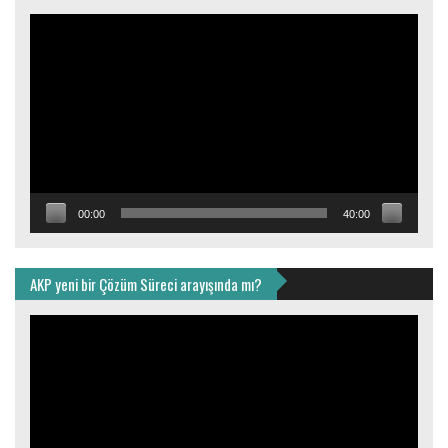
Video
oynatıcı
00:00
40:00
AKP yeni bir Çözüm Süreci arayışında mı?
Video
oynatıcı