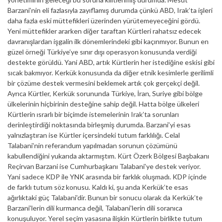
Barzani’nin eli fazlasıyla zayıflamış durumda çünkü ABD, Irak’ta işleri
daha fazla eski müttefikleri üzerinden yürütemeyeceğini gördü.
Yeni müttefikler ararken diğer taraftan Kürtleri rahatsız edecek
davranışlardan işgalin ilk dönemlerindeki gibi kaçınmıyor. Bunun en
güzel örneği Türkiye’ye sınır dışı operasyon konusunda verdiği
destekte görüldü. Yani ABD, artık Kürtlerin her istediğine eskisi gibi
sıcak bakmıyor. Kerkük konusunda da diğer etnik kesimlerle gerilimli
bir çözüme destek vermesini beklemek artık çok gerçekçi değil.
Ayrıca Kürtler, Kerkük sorununda Türkiye, İran, Suriye gibi bölge
ülkelerinin hiçbirinin desteğine sahip değil. Hatta bölge ülkeleri
Kürtlerin ısrarlı bir biçimde istemelerinin Irak’ta sorunları
derinleştirdiği noktasında birleşmiş durumda. Barzani’yi esas
yalnızlaştıran ise Kürtler içersindeki tutum farklılığı. Celal
Talabani’nin referandum yapılmadan sorunun çözümünü
kabullendiğini yukarıda aktarmıştım. Kürt Özerk Bölgesi Başbakanı
Reçirvan Barzani ise Cumhurbaşkanı Talabani’ye destek veriyor.
Yani sadece KDP ile YNK arasında bir farklık oluşmadı. KDP içinde
de farklı tutum söz konusu. Kaldı ki, şu anda Kerkük’te esas
ağırlıktaki güç Talabani’dir. Bunun bir sonucu olarak da Kerkük’te
Barzani’lerin dili kurmanca değil, Talabani’lerin dili soranıca
konuşuluyor. Yerel seçim yasasına ilişkin Kürtlerin birlikte tutum