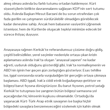
almış olması aslında bu farklı tutumu ortadan kaldırmıyor. Kürt
siyasetçilerin birlikte davranmalarını sağlayan KDP’nin sert tutumu
oldu. Aslında Başkan Mesut Barzani de bu sorun etrafından çok
fazla gerilim ve çatışmanın sürdürülebilir olmadığını görebilecek
kadar deneyime sahip. Ancak hem babasının vasiyetini çiğnemek
istemiyor, hem de Kürtlerde oluşacak tepkiyi minimize edecek bir
sürece ihtiyaç duyuyor.
Anayasaya rağmen Kerkük’te referandumsuz çözüme doğru gidiş,
çeşitli belirsizlikler, yerel seçimler nedeniyle ortaya çıkan krizin
aşılamaması aslında Irak’ta oluşan “anayasal yapının” ne kadar
eğreti, uyduruk olduğunu gösterdiği gibi, Irak’ta normalleşmenin ve
ABD’nin işinin her geçen gün zorlaştığını gösteriyor. Esas tehlike
ise, işgal sonrasında ısrarla vurguladığım bir gerçeğin ortaya çıkmaya
başlaması. ABD işgali, Irak’a ciddi etnik boğazlaşmayı getiriyor ve
bölgeyi barut fıçısına dönüştürüyor. Bu barut fıçısının, petrol yatağı
Kerkük’te tutuşması ise yangının bütün bölgeyi sarmasına yol
açacağından hiç kimsenin kuşkusu olmamalıdır. Ortadoğu’da
yaşanacak Kürt-Türk-Arap etnik savaşının ise başka hiçbir
bölgedeki savaşlara benzemeyeceğini söylemek için kahin olmak