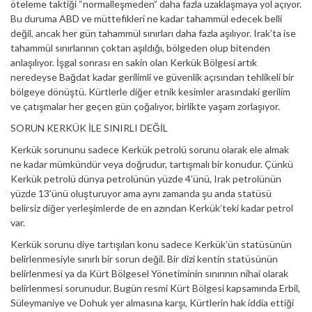
öteleme taktiği “normalleşmeden” daha fazla uzaklaşmaya yol açıyor.
Bu duruma ABD ve müttefikleri ne kadar tahammül edecek belli
değil, ancak her gün tahammül sınırları daha fazla aşılıyor. Irak’ta ise
tahammül sınırlarının çoktan aşıldığı, bölgeden olup bitenden
anlaşılıyor. İşgal sonrası en sakin olan Kerkük Bölgesi artık
neredeyse Bağdat kadar gerilimli ve güvenlik açısından tehlikeli bir
bölgeye dönüştü. Kürtlerle diğer etnik kesimler arasındaki gerilim
ve çatışmalar her geçen gün çoğalıyor, birlikte yaşam zorlaşıyor.
SORUN KERKÜK İLE SINIRLI DEĞİL
Kerkük sorununu sadece Kerkük petrolü sorunu olarak ele almak
ne kadar mümkündür veya doğrudur, tartışmalı bir konudur. Çünkü
Kerkük petrolü dünya petrolünün yüzde 4’ünü, Irak petrolünün
yüzde 13’ünü oluşturuyor ama aynı zamanda şu anda statüsü
belirsiz diğer yerleşimlerde de en azından Kerkük’teki kadar petrol
var.
Kerkük sorunu diye tartışılan konu sadece Kerkük’ün statüsünün
belirlenmesiyle sınırlı bir sorun değil. Bir dizi kentin statüsünün
belirlenmesi ya da Kürt Bölgesel Yönetiminin sınırının nihai olarak
belirlenmesi sorunudur. Bugün resmi Kürt Bölgesi kapsamında Erbil,
Süleymaniye ve Dohuk yer almasına karşı, Kürtlerin hak iddia ettiği