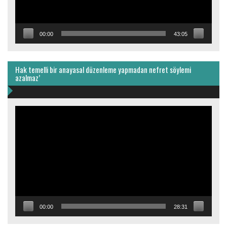
00:00
43:05
Hak temelli bir anayasal düzenleme yapmadan nefret söylemi
azalmaz’
Video
oynatıcı
00:00
28:31