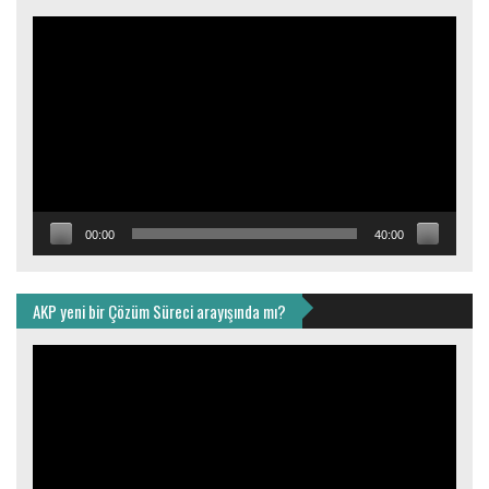
Video
oynatıcı
00:00
40:00
AKP yeni bir Çözüm Süreci arayışında mı?
Video
oynatıcı