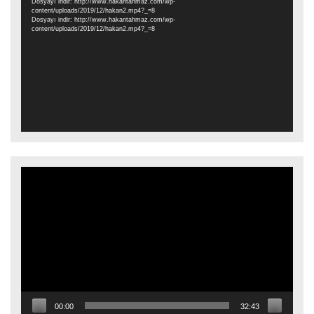
Dosyayı indir: http://www.hakantahmaz.com/wp-
content/uploads/2019/12/hakan2.mp4?_=8
Dosyayı indir: http://www.hakantahmaz.com/wp-
content/uploads/2019/12/hakan2.mp4?_=8
Video
oynatıcı
00:00
32:43