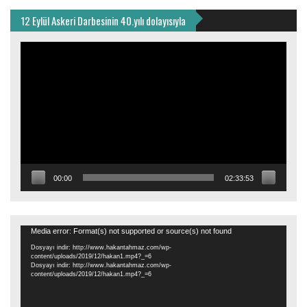
12 Eylül Askeri Darbesinin 40.yılı dolayısıyla
Video
oynatıcı
00:00
02:33:53
Video
Media error: Format(s) not supported or source(s) not found
oynatıcı
Dosyayı indir: http://www.hakantahmaz.com/wp-
content/uploads/2019/12/hakan1.mp4?_=6
Dosyayı indir: http://www.hakantahmaz.com/wp-
content/uploads/2019/12/hakan1.mp4?_=6