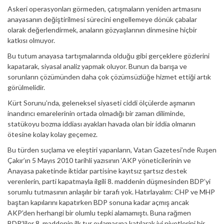
Askeri operasyonları görmeden, çatışmaların yeniden artmasını
anayasanın değiştirilmesi sürecini engellemeye dönük çabalar
olarak değerlendirmek, anaların gözyaşlarının dinmesine hiçbir
katkısı olmuyor.
Bu tutum anayasa tartışmalarında olduğu gibi gerçeklere gözlerini
kapatarak, siyasal analiz yapmak oluyor. Bunun da barışa ve
sorunların çözümünden daha çok çözümsüzlüğe hizmet ettiği artık
görülmelidir.
Kürt Sorunu’nda, geleneksel siyaseti ciddi ölçülerde aşmanın
inandırıcı emarelerinin ortada olmadığı bir zaman diliminde,
statükoyu bozma iddiası ayakları havada olan bir iddia olmanın
ötesine kolay kolay geçemez.
Bu türden suçlama ve eleştiri yapanların, Vatan Gazetesi’nde Ruşen
Çakır’ın 5 Mayıs 2010 tarihli yazısının ‘AKP yöneticilerinin ve
Anayasa paketinde iktidar partisine kayıtsız şartsız destek
verenlerin, parti kapatmayla ilgili 8. maddenin düşmesinden BDP’yi
sorumlu tutmasının anlaşılır bir tarafı yok. Hatırlayalım: CHP ve MHP
baştan kapılarını kapatırken BDP sonuna kadar açmış ancak
AKP’den herhangi bir olumlu tepki alamamıştı. Buna rağmen
BDP’liler 8. maddenin ilk tur oylamasına katılarak iyi niyetlerini bir