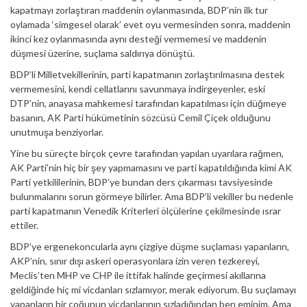
kapatmayı zorlaştıran maddenin oylanmasında, BDP’nin ilk tur
oylamada ‘simgesel olarak’ evet oyu vermesinden sonra, maddenin
ikinci kez oylanmasında aynı desteği vermemesi ve maddenin
düşmesi üzerine, suçlama saldırıya dönüştü.
BDP’li Milletvekillerinin, parti kapatmanın zorlaştırılmasına destek
vermemesini, kendi cellatlarını savunmaya indirgeyenler, eski
DTP’nin, anayasa mahkemesi tarafından kapatılması için düğmeye
basanın, AK Parti hükümetinin sözcüsü Cemil Çiçek olduğunu
unutmuşa benziyorlar.
Yine bu süreçte birçok çevre tarafından yapılan uyarılara rağmen,
AK Parti’nin hiç bir şey yapmamasını ve parti kapatıldığında kimi AK
Parti yetkililerinin, BDP’ye bundan ders çıkarması tavsiyesinde
bulunmalarını sorun görmeye bilirler. Ama BDP’li vekiller bu nedenle
parti kapatmanın Venedik Kriterleri ölçülerine çekilmesinde ısrar
ettiler.
BDP’ye ergenekoncularla aynı çizgiye düşme suçlaması yapanların,
AKP’nin, sınır dışı askeri operasyonlara izin veren tezkereyi,
Meclis’ten MHP ve CHP ile ittifak halinde geçirmesi akıllarına
geldiğinde hiç mi vicdanları sızlamıyor, merak ediyorum. Bu suçlamayı
yapanların bir çoğunun vicdanlarının sızladığından ben eminim. Ama