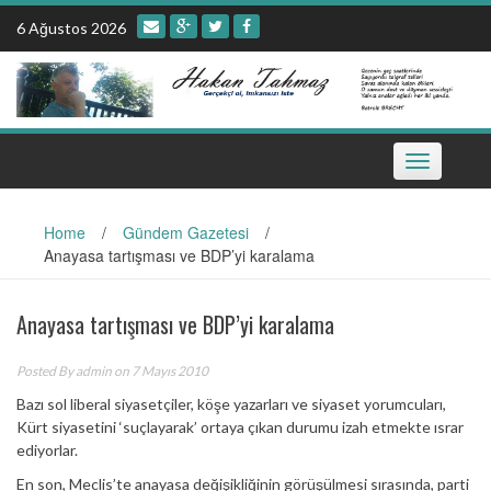
Skip
6 Ağustos 2026
to
content
Toggle
navigation
Home
/
Gündem Gazetesi
/
Anayasa tartışması ve BDP’yi karalama
Anayasa tartışması ve BDP’yi karalama
Posted By
admin
on 7 Mayıs 2010
Bazı sol liberal siyasetçiler, köşe yazarları ve siyaset yorumcuları,
Kürt siyasetini ‘suçlayarak’ ortaya çıkan durumu izah etmekte ısrar
ediyorlar.
En son, Meclis’te anayasa değişikliğinin görüşülmesi sırasında, parti