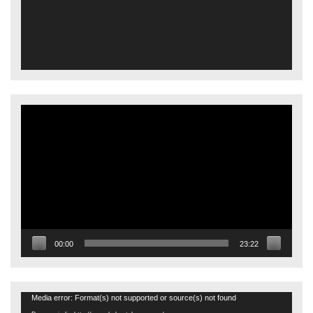
Video
oynatıcı
00:00
23:22
Video
Media error: Format(s) not supported or source(s) not found
oynatıcı