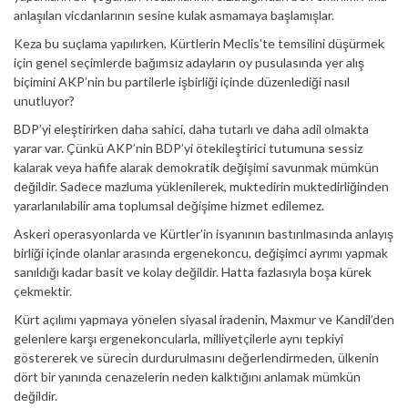
anlaşılan vicdanlarının sesine kulak asmamaya başlamışlar.
Keza bu suçlama yapılırken, Kürtlerin Meclis’te temsilini düşürmek
için genel seçimlerde bağımsız adayların oy pusulasında yer alış
biçimini AKP’nin bu partilerle işbirliği içinde düzenlediği nasıl
unutluyor?
BDP’yi eleştirirken daha sahici, daha tutarlı ve daha adil olmakta
yarar var. Çünkü AKP’nin BDP’yi ötekileştirici tutumuna sessiz
kalarak veya hafife alarak demokratik değişimi savunmak mümkün
değildir. Sadece mazluma yüklenilerek, muktedirin muktedirliğinden
yararlanılabilir ama toplumsal değişime hizmet edilemez.
Askeri operasyonlarda ve Kürtler’in isyanının bastırılmasında anlayış
birliği içinde olanlar arasında ergenekoncu, değişimci ayrımı yapmak
sanıldığı kadar basit ve kolay değildir. Hatta fazlasıyla boşa kürek
çekmektir.
Kürt açılımı yapmaya yönelen siyasal iradenin, Maxmur ve Kandil’den
gelenlere karşı ergenekoncularla, milliyetçilerle aynı tepkiyi
göstererek ve sürecin durdurulmasını değerlendirmeden, ülkenin
dört bir yanında cenazelerin neden kalktığını anlamak mümkün
değildir.