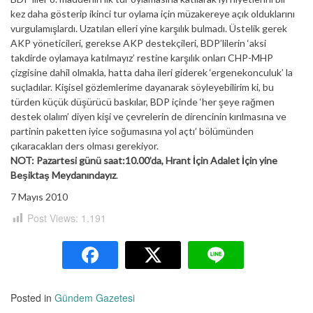
kez daha gösterip ikinci tur oylama için müzakereye açık olduklarını
vurgulamışlardı. Uzatılan elleri yine karşılık bulmadı. Üstelik gerek
AKP yöneticileri, gerekse AKP destekçileri, BDP’lilerin ‘aksi
takdirde oylamaya katılmayız’ restine karşılık onları CHP-MHP
çizgisine dahil olmakla, hatta daha ileri giderek ‘ergenekonculuk’ la
suçladılar. Kişisel gözlemlerime dayanarak söyleyebilirim ki, bu
türden küçük düşürücü baskılar, BDP içinde ‘her şeye rağmen
destek olalım’ diyen kişi ve çevrelerin de direncinin kırılmasına ve
partinin paketten iyice soğumasına yol açtı’ bölümünden
çıkaracakları ders olması gerekiyor.
NOT: Pazartesi günü saat:10.00’da, Hrant İçin Adalet İçin yine
Beşiktaş Meydanındayız
.
7 Mayıs 2010
Post Views:
1.191
Posted in
Gündem Gazetesi