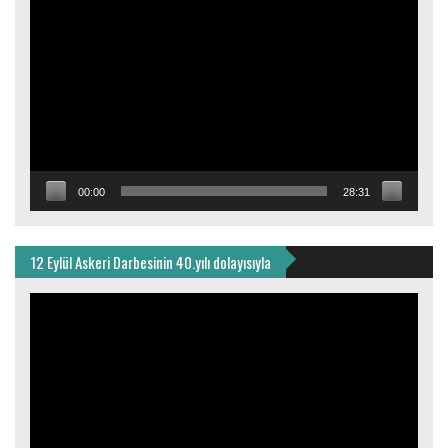
Video
oynatıcı
00:00
28:31
12 Eylül Askeri Darbesinin 40.yılı dolayısıyla
Video
oynatıcı