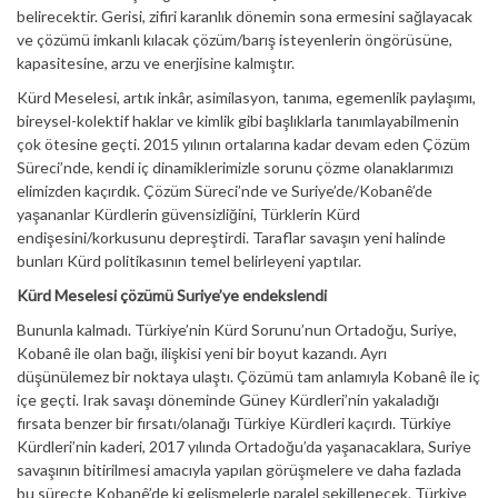
belirecektir. Gerisi, zifiri karanlık dönemin sona ermesini sağlayacak
ve çözümü imkanlı kılacak çözüm/barış isteyenlerin öngörüsüne,
kapasitesine, arzu ve enerjisine kalmıştır.
Kürd Meselesi, artık inkâr, asimilasyon, tanıma, egemenlik paylaşımı,
bireysel-kolektif haklar ve kimlik gibi başlıklarla tanımlayabilmenin
çok ötesine geçti. 2015 yılının ortalarına kadar devam eden Çözüm
Süreci’nde, kendi iç dinamiklerimizle sorunu çözme olanaklarımızı
elimizden kaçırdık. Çözüm Süreci’nde ve Suriye’de/Kobanê’de
yaşananlar Kürdlerin güvensizliğini, Türklerin Kürd
endişesini/korkusunu depreştirdi. Taraflar savaşın yeni halinde
bunları Kürd politikasının temel belirleyeni yaptılar.
Kürd Meselesi çözümü Suriye’ye endekslendi
Bununla kalmadı. Türkiye’nin Kürd Sorunu’nun Ortadoğu, Suriye,
Kobanê ile olan bağı, ilişkisi yeni bir boyut kazandı. Ayrı
düşünülemez bir noktaya ulaştı. Çözümü tam anlamıyla Kobanê ile iç
içe geçti. Irak savaşı döneminde Güney Kürdleri’nin yakaladığı
fırsata benzer bir fırsatı/olanağı Türkiye Kürdleri kaçırdı. Türkiye
Kürdleri’nin kaderi, 2017 yılında Ortadoğu’da yaşanacaklara, Suriye
savaşının bitirilmesi amacıyla yapılan görüşmelere ve daha fazlada
bu süreçte Kobanê’de ki gelişmelerle paralel şekillenecek. Türkiye