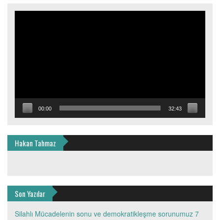
Video
oynatıcı
00:00
32:43
Hakan Tahmaz
Son Yazılar
Silahlı Mücadelenin sonu ve demokratikleşme sorunumuz
7