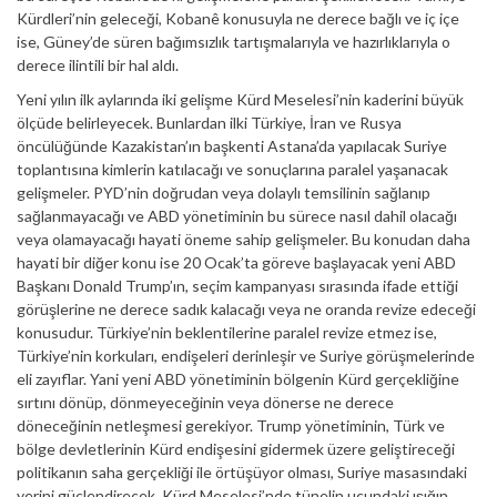
Kürdleri’nin geleceği, Kobanê konusuyla ne derece bağlı ve iç içe
ise, Güney’de süren bağımsızlık tartışmalarıyla ve hazırlıklarıyla o
derece ilintili bir hal aldı.
Yeni yılın ilk aylarında iki gelişme Kürd Meselesi’nin kaderini büyük
ölçüde belirleyecek. Bunlardan ilki Türkiye, İran ve Rusya
öncülüğünde Kazakistan’ın başkenti Astana’da yapılacak Suriye
toplantısına kimlerin katılacağı ve sonuçlarına paralel yaşanacak
gelişmeler. PYD’nin doğrudan veya dolaylı temsilinin sağlanıp
sağlanmayacağı ve ABD yönetiminin bu sürece nasıl dahil olacağı
veya olamayacağı hayati öneme sahip gelişmeler. Bu konudan daha
hayati bir diğer konu ise 20 Ocak’ta göreve başlayacak yeni ABD
Başkanı Donald Trump’ın, seçim kampanyası sırasında ifade ettiği
görüşlerine ne derece sadık kalacağı veya ne oranda revize edeceği
konusudur. Türkiye’nin beklentilerine paralel revize etmez ise,
Türkiye’nin korkuları, endişeleri derinleşir ve Suriye görüşmelerinde
eli zayıflar. Yani yeni ABD yönetiminin bölgenin Kürd gerçekliğine
sırtını dönüp, dönmeyeceğinin veya dönerse ne derece
döneceğinin netleşmesi gerekiyor. Trump yönetiminin, Türk ve
bölge devletlerinin Kürd endişesini gidermek üzere geliştireceği
politikanın saha gerçekliği ile örtüşüyor olması, Suriye masasındaki
yerini güçlendirecek, Kürd Meselesi’nde tünelin ucundaki ışığın