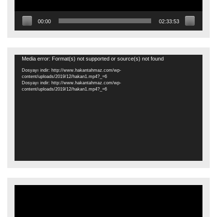
00:00
02:33:53
Video
Media error: Format(s) not supported or source(s) not found
oynatıcı
Dosyayı indir: http://www.hakantahmaz.com/wp-
content/uploads/2019/12/hakan1.mp4?_=6
Dosyayı indir: http://www.hakantahmaz.com/wp-
content/uploads/2019/12/hakan1.mp4?_=6
Video
oynatıcı