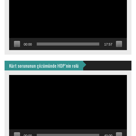
00:00
17:57
Kürt sorununun çözümünde HDP’nin rolü
Video
oynatıcı
00:00
40:00