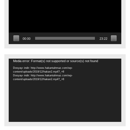
00:00
23:22
Video
Media error: Format(s) not supported or source(s) not found
oynatıcı
Dosyayı indir: http://www.hakantahmaz.com/wp-
content/uploads/2019/12/hakan2.mp4?_=8
Dosyayı indir: http://www.hakantahmaz.com/wp-
content/uploads/2019/12/hakan2.mp4?_=8