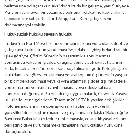
belirmesine yol açacaktır. Aksi doğrultuda bir gelişme, yani Suriye’de
Kürdleri içermeyen bir çözüm ise bölgenin felaketine kapı aralama
kapasitesine sahip. Bu, Kürd-Arap, Türk-Kürd çatışmasının
doğmasına yol açabilir.
Hukuksuzluk hukuku savaşın hukuku
Türkiye’nin Kürd Meselesi’nin yeni halinin ikinci yönü olan şiddet ve
çatışmanın hukukunun yaratılması ise, felakete gidişi hızlandıran bir
işlev görüyor. Çözüm Süreci’nin başarısızlıkla sonuçlanması
sonrasında yükselen şiddet, çatışma, demokratik siyaset alanının
zorla, hukuksal zeminden yoksun boşaltılmasını getirdi. Seçilmişlerin
tutuklanması, görevden alınması ve sivil toplum örgütlerinin yaygın
bir biçimde kapatılması veya kayyım atanması şiddet dışı mücadele
yöntemlerinin ve fikrinin zayıflamasına veya etkisiz kalması
sonucunu doğuruyor. Bu hukuk dışı uygulamalar, İç Güvenlik Yasası,
KHK’lerle, genelgelerle ve Temmuz 2016 TCK yapılan değişiklikle
TSK mensuplarının ve operasyonlara katılan tüm güvenlik
görevlilerinin soruşturulmasını ve yargılanmasını İçişleri Bakanlığı ile
Savunma Bakanlığı’nın iznine tabi kılmasıyla, cezasızlık yasal zırhının
pekiştirildiği ve kurumsal mekanizmalarla, hukuksuzluk hukukuna
dönüştürüldü.