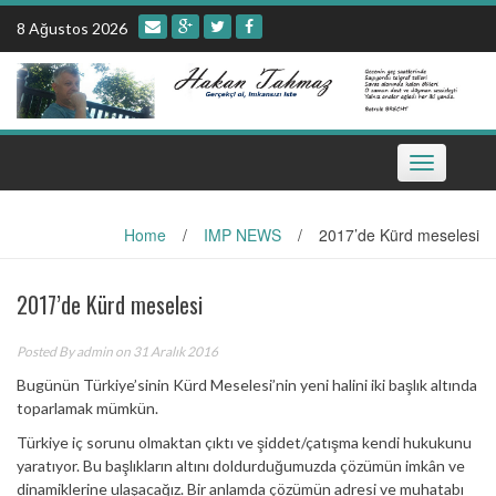
Skip
8 Ağustos 2026
to
content
Toggle
navigation
Home
/
IMP NEWS
/
2017’de Kürd meselesi
2017’de Kürd meselesi
Posted By
admin
on 31 Aralık 2016
Bugünün Türkiye’sinin Kürd Meselesi’nin yeni halini iki başlık altında
toparlamak mümkün.
Türkiye iç sorunu olmaktan çıktı ve şiddet/çatışma kendi hukukunu
yaratıyor. Bu başlıkların altını doldurduğumuzda çözümün imkân ve
dinamiklerine ulaşacağız. Bir anlamda çözümün adresi ve muhatabı