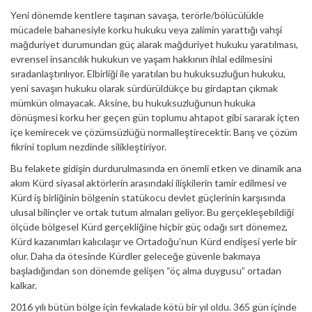
Yeni dönemde kentlere taşınan savaşa, terörle/bölücülükle
mücadele bahanesiyle korku hukuku veya zalimin yarattığı vahşi
mağduriyet durumundan güç alarak mağduriyet hukuku yaratılması,
evrensel insancılık hukukun ve yaşam hakkının ihlal edilmesini
sıradanlaştırılıyor. Elbirliği ile yaratılan bu hukuksuzluğun hukuku,
yeni savaşın hukuku olarak sürdürüldükçe bu girdaptan çıkmak
mümkün olmayacak. Aksine, bu hukuksuzluğunun hukuka
dönüşmesi korku her geçen gün toplumu ahtapot gibi sararak içten
içe kemirecek ve çözümsüzlüğü normalleştirecektir. Barış ve çözüm
fikrini toplum nezdinde silikleştiriyor.
Bu felakete gidişin durdurulmasında en önemli etken ve dinamik ana
akım Kürd siyasal aktörlerin arasındaki ilişkilerin tamir edilmesi ve
Kürd iş birliğinin bölgenin statükocu devlet güçlerinin karşısında
ulusal bilinçler ve ortak tutum almaları geliyor. Bu gerçekleşebildiği
ölçüde bölgesel Kürd gerçekliğine hiçbir güç odağı sırt dönemez,
Kürd kazanımları kalıcılaşır ve Ortadoğu’nun Kürd endişesi yerle bir
olur. Daha da ötesinde Kürdler geleceğe güvenle bakmaya
başladığından son dönemde gelişen “öç alma duygusu” ortadan
kalkar.
2016 yılı bütün bölge için fevkalade kötü bir yıl oldu. 365 gün içinde