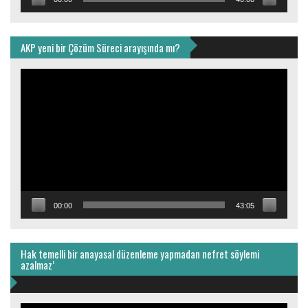
AKP yeni bir Çözüm Süreci arayışında mı?
Video
oynatıcı
00:00
43:05
Hak temelli bir anayasal düzenleme yapmadan nefret söylemi
azalmaz’