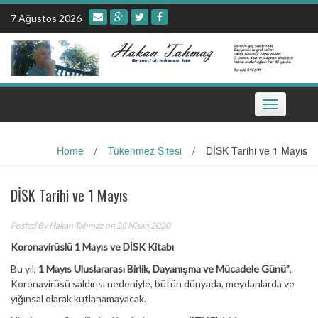
Skip
7 Ağustos 2026
to
content
Toggle
navigation
Home
/
Tükenmez Sitesi
/
DİSK Tarihi ve 1 Mayıs
DİSK Tarihi ve 1 Mayıs
Posted By
Hakan Tahmaz
on 28 Nisan 2020
Koronavirüslü 1 Mayıs ve DİSK Kitabı
Bu yıl,
1 Mayıs Uluslararası Birlik, Dayanışma ve Mücadele Günü”
,
Koronavirüsü saldırısı nedeniyle, bütün dünyada, meydanlarda ve
yığınsal olarak kutlanamayacak.