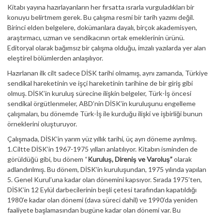
Kitabı yayına hazırlayanların her fırsatta ısrarla vurguladıkları bir
konuyu belirtmem gerek. Bu çalışma resmi bir tarih yazımı değil.
Birinci elden belgelere, dokümanlara dayalı, birçok akademisyen,
araştırmacı, uzman ve sendikacının ortak emeklerinin ürünü.
Editoryal olarak bağımsız bir çalışma olduğu, imzalı yazılarda yer alan
eleştirel bölümlerden anlaşılıyor.
Hazırlanan ilk cilt sadece DİSK tarihi olmamış, aynı zamanda, Türkiye
sendikal hareketinin ve işçi hareketinin tarihine de bir giriş gibi
olmuş. DİSK’in kuruluş sürecine ilişkin belgeler, Türk-İş öncesi
sendikal örgütlenmeler, ABD’nin DİSK’in kuruluşunu engelleme
çalışmaları, bu dönemde Türk-İş ile kurduğu ilişki ve işbirliği bunun
örneklerini oluşturuyor.
Çalışmada, DİSK’in yarım yüz yıllık tarihi, üç ayrı döneme ayrılmış.
1.Ciltte DİSK’in 1967-1975 yılları anlatılıyor. Kitabın isminden de
görüldüğü gibi, bu dönem “
Kuruluş, Direniş ve Varoluş”
olarak
adlandırılmış. Bu dönem, DİSK’in kuruluşundan, 1975 yılında yapılan
5. Genel Kurul’una kadar olan dönemini kapsıyor. Sırada 1975’ten,
DİSK’in 12 Eylül darbecilerinin beşli çetesi tarafından kapatıldığı
1980’e kadar olan dönemi (dava süreci dahil) ve 1990’da yeniden
faaliyete başlamasından bugüne kadar olan dönemi var. Bu