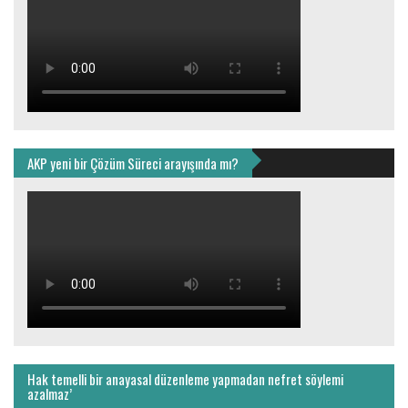
AKP yeni bir Çözüm Süreci arayışında mı?
Hak temelli bir anayasal düzenleme yapmadan nefret söylemi
azalmaz’