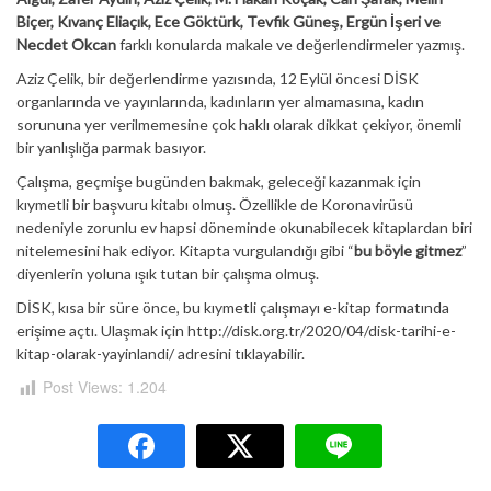
Biçer, Kıvanç Eliaçık, Ece Göktürk, Tevfik Güneş, Ergün İşeri ve
Necdet Okcan
farklı konularda makale ve değerlendirmeler yazmış.
Aziz Çelik, bir değerlendirme yazısında, 12 Eylül öncesi DİSK
organlarında ve yayınlarında, kadınların yer almamasına, kadın
sorununa yer verilmemesine çok haklı olarak dikkat çekiyor, önemli
bir yanlışlığa parmak basıyor.
Çalışma, geçmişe bugünden bakmak, geleceği kazanmak için
kıymetli bir başvuru kitabı olmuş. Özellikle de Koronavirüsü
nedeniyle zorunlu ev hapsi döneminde okunabilecek kitaplardan biri
nitelemesini hak ediyor. Kitapta vurgulandığı gibi “
bu böyle gitmez
”
diyenlerin yoluna ışık tutan bir çalışma olmuş.
DİSK, kısa bir süre önce, bu kıymetli çalışmayı e-kitap formatında
erişime açtı. Ulaşmak için http://disk.org.tr/2020/04/disk-tarihi-e-
kitap-olarak-yayinlandi/ adresini tıklayabilir.
Post Views:
1.204