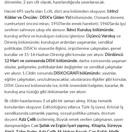
dönemler, 2 ayrı cilt olarak, hazırlandığında yayınlanacak.
Hacmi 695 sayfa olan 1.cilt, dört ana bölümden oluşuyor. B
irinci
Kökler ve Öncüle
r:
DİSK’e Giden Yol
bölümünde, Osmanlı dönemi,
cumhuriyet öncesi miras; 1950’lerde emek hareketi; 1960’larda işçi
sınıfının sahneye çıkışı ele alınıyor.
İkinci Kuruluş bölümünde
;
kuruluş arifesi ve kuruluşun öyküsü işleniyor.
Üçüncü Varoluş
ve
Direniş bölümünde; kuruluşun ardından yaşananlar, sendikal
politikalar, DİSK’in siyasetle ilişkisi, örgütlenme çalışmaları, genel
kurullar ve 15-16 Haziran Direnişi gibi konular yer alıyor.
Dördüncü
12 Mart ve sonrasında DİSK bölümünde
; darbe sonrasında yaşanan
olaylar, gelişmeler, politikalardaki değişimler ve sendikal çalışmalar
yer alıyor. 1.Cildin sonunda
DİSKOGRAFİ bölümünd
e; yayınlar,
eğitim çalışmaları, unutulmayacaklar, uluslararası ilişkiler gibi konular,
DİSK Güncesi bölümünde ise, kritik önemdeki belgeler, kararlar, ilk
kuruluş ana tüzüğü gibi dokümanlar yer alıyor.
İlk cildin hazırlanması 3 yıl gibi bir zaman almış. Kitap tematik
konulardan oluşuyor. Editörlüğünü yıllarca Türk-İş üyesi, Kristal-İş
sendikasında uzmanlık yapmış, sosyal politika uzmanı, dostum
doçent
Aziz Çelik
üstlenmiş. Büyük emek verilen çalışmanın, yayın
danışmanlığını Ca
n Şafak ve Ergün İşeri yapmış. Kitapta, Süreyya
Algül, Zafer Aydın, Aziz Çelik, M. Hakan Koçak, Can Şafak, Melih