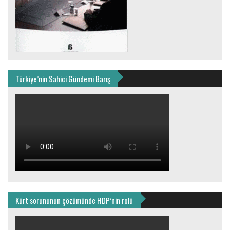
Türkiye’nin Sahici Gündemi Barış
Kürt sorununun çözümünde HDP’nin rolü