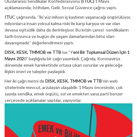
Uluslararası Sendikalar Konfederasyonu
(ITUC)
1 Mayıs
açıklamasında; İstihdam, Gelir, Sosyal Güvence çağrısı yaptı.
ITU
C çağrısında, “İki yüz milyon iş kaybının yaşanacağı öngörülüyor,
milyonlarca insan yoksul kalma riski ile karşı karşıya ve var olan
devasa eşitsizlik daha da derinleşiyor. Bu krizin çaresi -sendikaların
tarih boyunca ve bugün de yaşam damarlarından birisi olan-
dayanışmadır” değerlendirmesi yaptı.
DİSK, KESK, TMMOB ve TTB
ise “Y
eni Bir Toplumsal Düzen İçin 1
Mayıs 202
0” başlığıyla bir çağrı yayınladı. Çağrıda, Koronavirüs
dönemde emek hareketinde ortaya çıkan sorunlar ve geleceğe
ilişkin öneri ve talepler paylaşıldı.
Her iki çağrı metni de
DİSK, KESK, TMMOB ve TTB
’nin web
sitelerinde mevcut, arzulayan ulaşabilir. 1 Mayıs öncesinde, çok
sayıda sendika, emek örgütü, sol ve emekten yana parti benzer
çerçevede açıklamalar yaptılar, yapıyorlar.