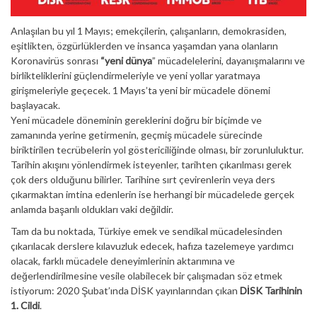
Anlaşılan bu yıl 1 Mayıs; emekçilerin, çalışanların, demokrasiden,
eşitlikten, özgürlüklerden ve insanca yaşamdan yana olanların
Koronavirüs sonrası
“yeni dünya
” mücadelelerini, dayanışmalarını ve
birlikteliklerini güçlendirmeleriyle ve yeni yollar yaratmaya
girişmeleriyle geçecek. 1 Mayıs’ta yeni bir mücadele dönemi
başlayacak.
Yeni mücadele döneminin gereklerini doğru bir biçimde ve
zamanında yerine getirmenin, geçmiş mücadele sürecinde
biriktirilen tecrübelerin yol göstericiliğinde olması, bir zorunluluktur.
Tarihin akışını yönlendirmek isteyenler, tarihten çıkarılması gerek
çok ders olduğunu bilirler. Tarihine sırt çevirenlerin veya ders
çıkarmaktan imtina edenlerin ise herhangi bir mücadelede gerçek
anlamda başarılı oldukları vaki değildir.
Tam da bu noktada, Türkiye emek ve sendikal mücadelesinden
çıkarılacak derslere kılavuzluk edecek, hafıza tazelemeye yardımcı
olacak, farklı mücadele deneyimlerinin aktarımına ve
değerlendirilmesine vesile olabilecek bir çalışmadan söz etmek
istiyorum: 2020 Şubat’ında DİSK yayınlarından çıkan
DİSK Tarihinin
1. Cildi
.