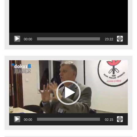
00:00
23:22
Video
oynatıcı
00:00
02:15