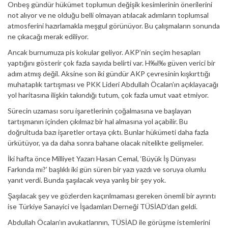
Onbeş gündür hükümet toplumun değişik kesimlerinin önerilerini
not alıyor ve ne olduğu belli olmayan atılacak adımların toplumsal
atmosferini hazırlamakla meşgul görünüyor. Bu çalışmaların sonunda
ne çıkacağı merak ediliyor.
Ancak burnumuza pis kokular geliyor. AKP’nin seçim hesapları
yaptığını gösterir çok fazla sayıda belirti var. H‰l‰ güven verici bir
adım atmış değil. Aksine son iki gündür AKP çevresinin kışkırttığı
muhataplık tartışması ve PKK Lideri Abdullah Öcalan’ın açıklayacağı
yol haritasına ilişkin takındığı tutum, çok fazla umut vaat etmiyor.
Sürecin uzaması soru işaretlerinin çoğalmasına ve başlayan
tartışmanın içinden çıkılmaz bir hal almasına yol açabilir. Bu
doğrultuda bazı işaretler ortaya çıktı. Bunlar hükümeti daha fazla
ürkütüyor, ya da daha sonra bahane olacak nitelikte gelişmeler.
İki hafta önce Milliyet Yazarı Hasan Cemal, ‘Büyük İş Dünyası
Farkında mı?’ başlıklı iki gün süren bir yazı yazdı ve soruya olumlu
yanıt verdi. Bunda şaşılacak veya yanlış bir şey yok.
Şaşılacak şey ve gözlerden kaçırılmaması gereken önemli bir ayrıntı
ise Türkiye Sanayici ve İşadamları Derneği TÜSİAD’dan geldi.
Abdullah Öcalan’ın avukatlarının, TÜSİAD ile görüşme istemlerini