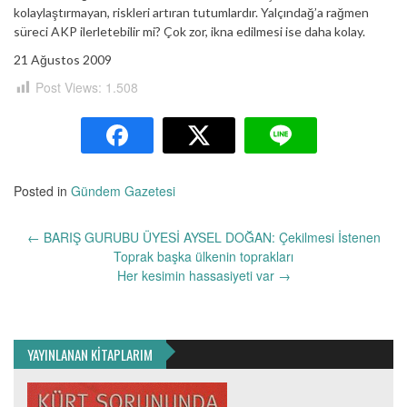
kolaylaştırmayan, riskleri artıran tutumlardır. Yalçındağ’a rağmen
süreci AKP ilerletebilir mi? Çok zor, ikna edilmesi ise daha kolay.
21 Ağustos 2009
Post Views:
1.508
Posted in
Gündem Gazetesi
Yazı
←
BARIŞ GURUBU ÜYESİ AYSEL DOĞAN: Çekilmesi İstenen
dolaşımı
Toprak başka ülkenin toprakları
Her kesimin hassasiyeti var
→
YAYINLANAN KİTAPLARIM