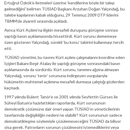
Ertuğrul Özkök’e iletmeleri üzerine ‘kendilerine böyle bir talep
gelmediğini’ belirten TÜSİAD Başkanı Arzuhan Doğan Yalçındağ, bu
talebe kapılarının kabalı olduğunu, 29 Temmuz 2009 DTP liderini
TBMM’de ziyareti sırasında açıkladı.
Ayrıca Kürt Açılımı’na ilişkin mesafeli duruşunu görüşme sonrası
yaptığı basın açıklamasında hissettirdi. Kürt sorunu dememeye
özen gösteren Yalçındağ, sürekli ‘bu konu’ tabirini kullanmayı tercih
etti.
TÜSİAD yönetimi, bu tavrını Kürt açılımı çalışmalarını koordine eden
İçişleri Bakanı Beşir Atalay ile yaptığı görüşme sonrasındaki basın
açıklamasında da sürdürdü. Kürt sorunu, tanımını ağzına almayan
Yalçındağ, sorunu ‘terör’ sorununa indirgeyen vurgularıyla
hükümetin muhtemel açılımına mesafeli durmaya çalıştığı gözlerden
kaçmadı.
1997 yılında Bülent Tanör’e ve 2001 yılında Seyfettin Gürses ile
Süheyl Batum’a hazırlattıkları raporlarda, Kürt sorununun
demokratik çözümüne dair öneri yapan TÜSİAD’ın yöneticilerinin
tavırlarında değişikliğin nedeni ne olabilir? Kürt sorununun sadece
demokratikleşme söylemiyle çözülemeyeceğini TÜSİAD da biliyor
olsa gerek. Patronların sorunun çözülmesini istemediklerini veya