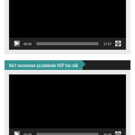
00:00
17:57
Kürt sorununun çözümünde HDP’nin rolü
Video
oynatıcı
00:00
40:00