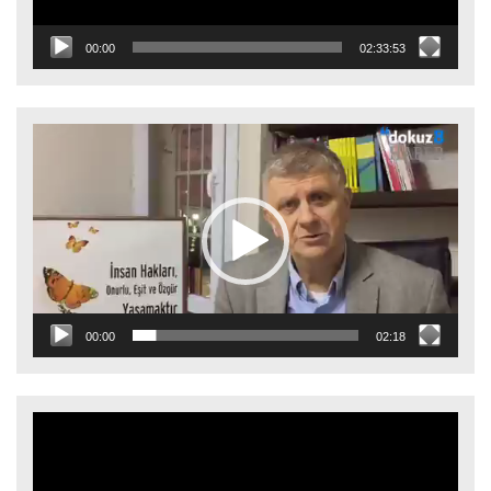
00:00
02:33:53
Video
oynatıcı
00:00
02:18
Video
oynatıcı