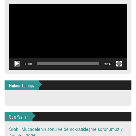
Video
oynatıcı
00:00
32:43
Hakan Tahmaz
Son Yazılar
Silahlı Mücadelenin sonu ve demokratikleşme sorunumuz
7
Ağustos 2026