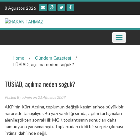
Skip
8 Ağustos 2026
to
content
Toggle
navigation
Home
/
Gündem Gazetesi
/
TÜSİAD, açılıma neden soğuk?
TÜSİAD, açılıma neden soğuk?
Posted By
admin
on 21 Ağustos 2009
AKP’nin Kürt Açılımı, toplumun değişik kesimlerince büyük bir
hararetle tartışılıyor. Bu yazı yazıldığı sırada, açılım tartışmaları
alenileştikten sonraki ilk MGK toplantısının sonuçları daha
kamuoyuna yansımamıştı. Toplantıdan ciddi bir sürpriz çıkması
ihtimal dahilinde değil.