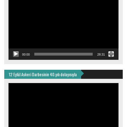
Video
oynatıcı
00:00
28:31
12 Eylül Askeri Darbesinin 40.yılı dolayısıyla
Video
oynatıcı