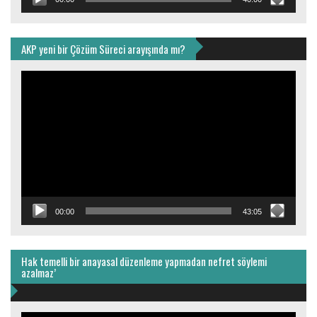
AKP yeni bir Çözüm Süreci arayışında mı?
Video
oynatıcı
00:00
43:05
Hak temelli bir anayasal düzenleme yapmadan nefret söylemi
azalmaz’