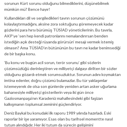
sorunun Kürt sorunu olduğunu bilmediklerini, düşünebilmek
mümkün mü? Bence hayır!
Kullandıkları dil ve sergiledikleri tavrın sorunun çözümünü
kolaylaştırmadığını, aksine zora soktuğunu göremeyecek kadar
gözlerini para hırsı bürümüş TÜSİAD yöneticilerinin. Bu tavırla,
AKP’ye ‘sen hep kendi patronlarını nemalandırırsan benden
istediğin açık desteği rüyanda görürsün’ mesajı vermek istemiş
olmasın? Ama TÜSİAD’ın bütününün bu tavrı ne kadar benimsediği
de bir başka konu.
‘Bu konu ve bugün acil sorun, terör sorunu’ gibi sözlerin
çözümsüzlüğü derinleştiren ve milliyetçi dalgayı dirilten bir sözler
olduğunu gözardı etmek sorumsuzluktur. Sorunun adını koymaktan
imtina edenler, doğru çözümü bulamazlar. Bu tür yaklaşımlar
istemeyerek de olsa son günlerde yeniden artan asker uğurlama
bahanesiyle milliyetçi gösterilerin veya iki gün önce
Gaziosmanpaşa’nın Karadeniz mahallesindeki gibi faşizan
kalkışmanın toplumsal zeminini güçlendiriyor.
Deniz Baykal bu konudaki ilk raporu 1989 yılında hazırladı. Eski
raporlar bir işe yaramıyor. Esas olan bu tarihsel momentte nasıl
tutum alındığıdır. Her iki tutum da sürecin gelişimini