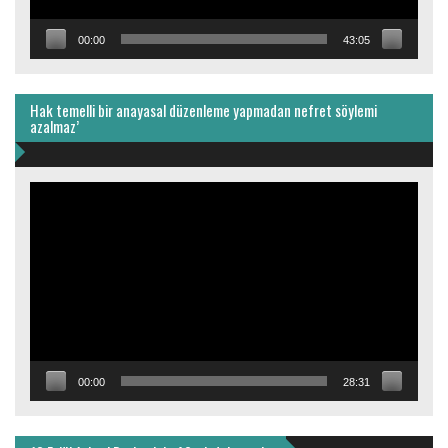
00:00
43:05
Hak temelli bir anayasal düzenleme yapmadan nefret söylemi
azalmaz’
Video
oynatıcı
00:00
28:31