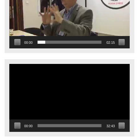
00:00
02:15
Video
oynatıcı
00:00
32:43