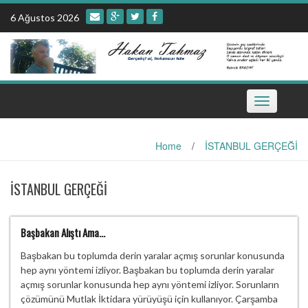
Skip
6 Ağustos 2026
to
content
Toggle
navigation
Home
/
İSTANBUL GERÇEĞİ
İSTANBUL GERÇEĞİ
Başbakan Alıştı Ama…
Başbakan bu toplumda derin yaralar açmış sorunlar konusunda
hep aynı yöntemi izliyor. Başbakan bu toplumda derin yaralar
açmış sorunlar konusunda hep aynı yöntemi izliyor. Sorunların
çözümünü Mutlak İktidara yürüyüşü için kullanıyor. Çarşamba