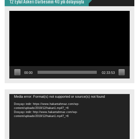
12 Eylül Askeri Darbesinin 40.yılı dolayısıyla
Video
oynatıcı
00:00
02:33:53
Video
Media error: Format(s) not supported or source(s) not found
oynatıcı
Dosyayı indir: https://www.hakantahmaz.com/wp-
content/uploads/2019/12/hakan1.mp4?_=6
Dosyayı indir: http://www.hakantahmaz.com/wp-
content/uploads/2019/12/hakan1.mp4?_=6