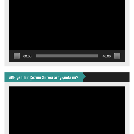
oynatıcı
00:00
40:00
AKP yeni bir Çözüm Süreci arayışında mı?
Video
oynatıcı