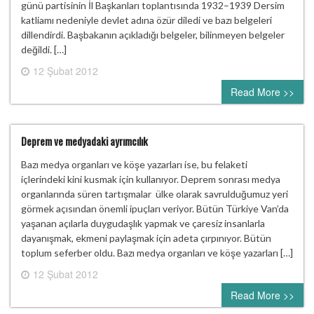
günü partisinin İl Başkanları toplantısında 1932–1939 Dersim
katliamı nedeniyle devlet adına özür diledi ve bazı belgeleri
dillendirdi. Başbakanın açıkladığı belgeler, bilinmeyen belgeler
değildi. […]
12 Şubat 2012
0 comment
Read More >>
Deprem ve medyadaki ayrımcılık
Bazı medya organları ve köşe yazarları ise, bu felaketi
içlerindeki kini kusmak için kullanıyor. Deprem sonrası medya
organlarında süren tartışmalar ülke olarak savrulduğumuz yeri
görmek açısından önemli ipuçları veriyor. Bütün Türkiye Van’da
yaşanan açılarla duygudaşlık yapmak ve çaresiz insanlarla
dayanışmak, ekmeni paylaşmak için adeta çırpınıyor. Bütün
toplum seferber oldu. Bazı medya organları ve köşe yazarları […]
12 Şubat 2012
0 comment
Read More >>