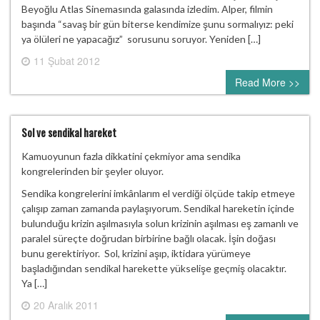
Beyoğlu Atlas Sinemasında galasında izledim. Alper, filmin
başında “savaş bir gün biterse kendimize şunu sormalıyız: peki
ya ölüleri ne yapacağız” sorusunu soruyor. Yeniden […]
11 Şubat 2012
0 comment
Read More >>
Sol ve sendikal hareket
Kamuoyunun fazla dikkatini çekmiyor ama sendika
kongrelerinden bir şeyler oluyor.
Sendika kongrelerini imkânlarım el verdiği ölçüde takip etmeye
çalışıp zaman zamanda paylaşıyorum. Sendikal hareketin içinde
bulunduğu krizin aşılmasıyla solun krizinin aşılması eş zamanlı ve
paralel süreçte doğrudan birbirine bağlı olacak. İşin doğası
bunu gerektiriyor. Sol, krizini aşıp, iktidara yürümeye
başladığından sendikal harekette yükselişe geçmiş olacaktır.
Ya […]
20 Aralık 2011
0 comment