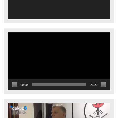
Video
oynatıcı
00:00
23:22
Video
oynatıcı