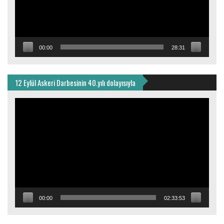
00:00
28:31
12 Eylül Askeri Darbesinin 40.yılı dolayısıyla
Video
oynatıcı
00:00
02:33:53