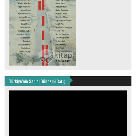
Türkiye’nin Sahici Gündemi Barış
Video
oynatıcı