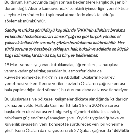
Bu durum, kamuoyunda çağrı sonrası beklentilere karşılık düşen bir
durum değil. Aksine kamuoyundaki temkinli iyimserliğin yerini iktidar
aleyhine tersinden bir toplumsal atmosferin almakta olduğu
söylemek mümkündür.
Sandığın ufukta görüldüğü koşullarda “PKK’nin silahları bırakma
ve kendini feshetme kararı alması” çağrısı gibi birçok yönden el
yakacak kallavi bir sorunda, çözüm buzdolabına kaldırılabilir. Her
türlü soruna oy hesabıyla yaklaşan, hak, hukuk ve adaletle en küçük
bağı kalmamışlardan da başka bir şey beklenemez.
19 Mart sonrası yaşanan tutuklamalar, öğrencilere, sanatçılara
varana kadar gözaltılar, yasaklar bu atmosferi daha da
kuvvetlendirmekte. PKK’nin ise Abdullah Öcalan’ın kongreyi
yönetmesi ve kendilerine verilen sözlerin Öcalan’ın çağrısı sonrası
hala yapılmadığını ileri sürmesi, bu durumu daha da kuvvetlendiriyor.
Bu uluslararası ve bölgesel gelişmeler dikkate alındığında iktidar için
çıkmaz bir yoldu. Hâlbuki Cumhur İttifakı 1 Ekim 2024’de süreci
başlatırken uluslararası ve bölgesel gelişmeleri dikkate alarak iç
tahkimatı güçlendirmeyi amaçlamış ve 10 yıldır uyguladığı beka ve
güvenlik siyasetini yeni konseptte sürdürecek yeni bir yönelime
girdi. Buna Öcalan da rıza göstererek 27 Şubat çağrısında “
devletle