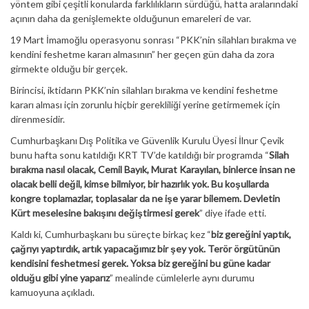
yöntem gibi çeşitli konularda farklılıkların sürdüğü, hatta aralarındaki
açının daha da genişlemekte olduğunun emareleri de var.
19 Mart İmamoğlu operasyonu sonrası “PKK’nin silahları bırakma ve
kendini feshetme kararı almasının” her geçen gün daha da zora
girmekte olduğu bir gerçek.
Birincisi, iktidarın PKK’nin silahları bırakma ve kendini feshetme
kararı alması için zorunlu hiçbir gerekliliği yerine getirmemek için
direnmesidir.
Cumhurbaşkanı Dış Politika ve Güvenlik Kurulu Üyesi İlnur Çevik
bunu hafta sonu katıldığı KRT TV’de katıldığı bir programda “
Silah
bırakma nasıl olacak, Cemil Bayık, Murat Karayılan, binlerce insan ne
olacak belli değil, kimse bilmiyor, bir hazırlık yok. Bu koşullarda
kongre toplamazlar, toplasalar da ne işe yarar bilemem. Devletin
Kürt meselesine bakışını değiştirmesi gerek
” diye ifade etti.
Kaldı ki, Cumhurbaşkanı bu süreçte birkaç kez “
biz gereğini yaptık,
çağrıyı yaptırdık, artık yapacağımız bir şey yok. Terör örgütünün
kendisini feshetmesi gerek. Yoksa biz gereğini bu güne kadar
olduğu gibi yine yaparız
” mealinde cümlelerle aynı durumu
kamuoyuna açıkladı.