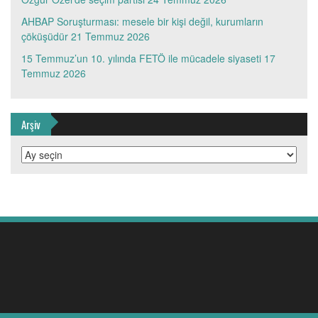
AHBAP Soruşturması: mesele bir kişi değil, kurumların
çöküşüdür
21 Temmuz 2026
15 Temmuz’un 10. yılında FETÖ ile mücadele siyaseti
17
Temmuz 2026
Arşiv
Arşiv