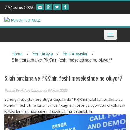
Skip
7 Ağustos 2026
to
content
Toggle
navigation
Home
/
Yeni Arayış
/
Yeni Arayışlar
/
Silah bırakma ve PKK’nin feshi meselesinde ne oluyor?
Silah bırakma ve PKK’nin feshi meselesinde ne oluyor?
Posted By
Hakan Tahmaz
on 8 Nisan 2025
Sandığın ufukta görüldüğü koşullarda “PKK’nin silahları bırakma ve
kendini feshetme kararı alması” çağrısı gibi birçok yönden el yakacak
kallavi bir sorunda, çözüm buzdolabına kaldırılabilir.