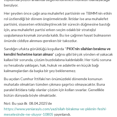
benziyor.
Her şeyden önce çağrı ana muhalefet partisinin ve TBMM’nin etkin
rol üstlendiği bir dönem öngörmektedir. İktidar ise ana muhalefet
partisini, siyaseten etkisizleştirecek bir sürecin düğmesine bastığı
için, ana muhalefet partisi erken seçim odaklı bir stratejiyi
uygulamaya koymak zorunda kaldı. Bu ise çağrının hayat bulmasının
önünde ciddiye alınması gereken bir takozdur.
Sandığın ufukta görüldüğü koşullarda “
PKK’nin silahları bırakma ve
kendini feshetme kararı alması
” çağrısı gibi birçok yönden el yakacak
kallavi bir sorunda, çözüm buzdolabına kaldırılabilir. Her türlü soruna
oy hesabıyla yaklaşan, hak, hukuk ve adaletle en küçük bağı
kalmamışlardan da başka bir şey beklenemez.
Bu açıdan Cumhur İttifakı’nın önümüzdeki dönemde konunun
muhatabı olmaktan tümden çıkması şaşırtıcı olmayacaktır. Buna
paralel iktidara talip olanlar çözüm için kolları sıvarlar. Genellikle
bütün dünyada böyle olmaktadır.
Not: Bu yazı ilk 08.04.2025’de
https://www.yeniarayis.com/yazi/silah-birakma-ve-pkknin-feshi-
meselesinde-ne-oluyor-10805
yayınlandı.