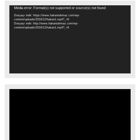
Video
Media error: Format(s) not supported or source(s) not found
oynatıcı
Dosyayı indir: https://www.hakantahmaz.com/wp-
content/uploads/2019/12/hakan1.mp4?_=6
Dosyayı indir: http://www.hakantahmaz.com/wp-
content/uploads/2019/12/hakan1.mp4?_=6
Video
oynatıcı