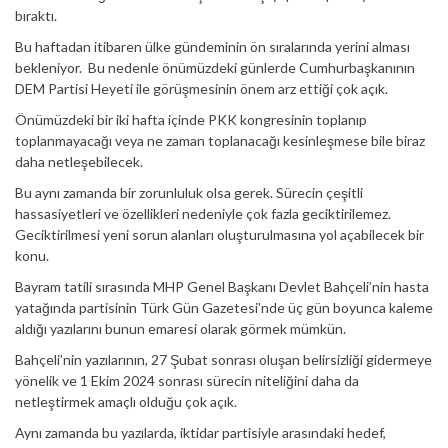
bıraktı.
Bu haftadan itibaren ülke gündeminin ön sıralarında yerini alması
bekleniyor. Bu nedenle önümüzdeki günlerde Cumhurbaşkanının
DEM Partisi Heyeti ile görüşmesinin önem arz ettiği çok açık.
Önümüzdeki bir iki hafta içinde PKK kongresinin toplanıp
toplanmayacağı veya ne zaman toplanacağı kesinleşmese bile biraz
daha netleşebilecek.
Bu aynı zamanda bir zorunluluk olsa gerek. Sürecin çeşitli
hassasiyetleri ve özellikleri nedeniyle çok fazla geciktirilemez.
Geciktirilmesi yeni sorun alanları oluşturulmasına yol açabilecek bir
konu.
Bayram tatili sırasında MHP Genel Başkanı Devlet Bahçeli’nin hasta
yatağında partisinin Türk Gün Gazetesi’nde üç gün boyunca kaleme
aldığı yazılarını bunun emaresi olarak görmek mümkün.
Bahçeli’nin yazılarının, 27 Şubat sonrası oluşan belirsizliği gidermeye
yönelik ve 1 Ekim 2024 sonrası sürecin niteliğini daha da
netleştirmek amaçlı olduğu çok açık.
Aynı zamanda bu yazılarda, iktidar partisiyle arasındaki hedef,