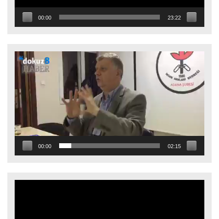
00:00
23:22
Video
oynatıcı
00:00
02:15
Video
oynatıcı