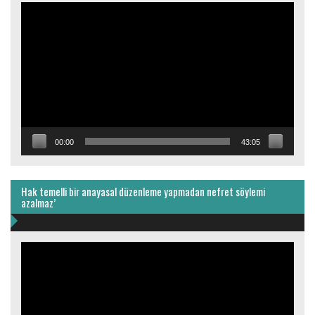
Video
oynatıcı
00:00
43:05
Hak temelli bir anayasal düzenleme yapmadan nefret söylemi
azalmaz’
Video
oynatıcı