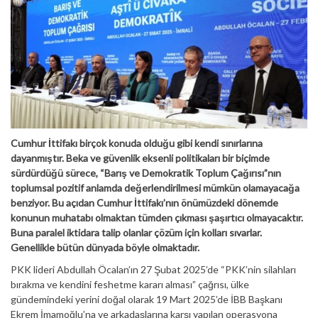
Cumhur İttifakı birçok konuda olduğu gibi kendi sınırlarına
dayanmıştır. Beka ve güvenlik eksenli politikaları bir biçimde
sürdürdüğü sürece, “Barış ve Demokratik Toplum Çağırısı”nın
toplumsal pozitif anlamda değerlendirilmesi mümkün olamayacağa
benziyor. Bu açıdan Cumhur İttifakı’nın önümüzdeki dönemde
konunun muhatabı olmaktan tümden çıkması şaşırtıcı olmayacaktır.
Buna paralel iktidara talip olanlar çözüm için kolları sıvarlar.
Genellikle bütün dünyada böyle olmaktadır.
PKK lideri Abdullah Öcalan’ın 27 Şubat 2025’de “PKK’nin silahları
bırakma ve kendini feshetme kararı alması” çağrısı, ülke
gündemindeki yerini doğal olarak 19 Mart 2025’de İBB Başkanı
Ekrem İmamoğlu’na ve arkadaşlarına karşı yapılan operasyona