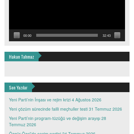
00:00
32:43
Hakan Tahmaz
Son Yazılar
Yeni Parti’nin İnşası ve rejim krizi
4 Ağustos 2026
Yeni çözüm sürecinde failli meçhuller testi
31 Temmuz 2026
Yeni Parti’nin program-tüzüğü ve değişim arayışı
28
Temmuz 2026
Özgür Özel’de seçim partisi
24 Temmuz 2026