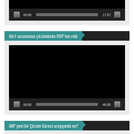
00:00
17:57
Kürt sorununun çözümünde HDP’nin rolü
Video
oynatıcı
00:00
40:00
AKP yeni bir Çözüm Süreci arayışında mı?