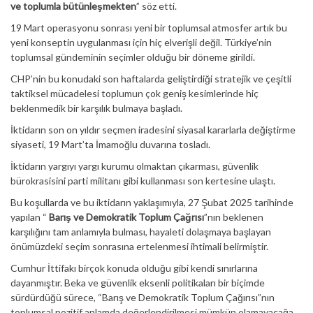
ve toplumla bütünleşmekten
” söz etti.
19 Mart operasyonu sonrası yeni bir toplumsal atmosfer artık bu
yeni konseptin uygulanması için hiç elverişli değil. Türkiye’nin
toplumsal gündeminin seçimler olduğu bir döneme girildi.
CHP’nin bu konudaki son haftalarda geliştirdiği stratejik ve çeşitli
taktiksel mücadelesi toplumun çok geniş kesimlerinde hiç
beklenmedik bir karşılık bulmaya başladı.
İktidarın son on yıldır seçmen iradesini siyasal kararlarla değiştirme
siyaseti, 19 Mart’ta İmamoğlu duvarına tosladı.
İktidarın yargıyı yargı kurumu olmaktan çıkarması, güvenlik
bürokrasisini parti militanı gibi kullanması son kertesine ulaştı.
Bu koşullarda ve bu iktidarın yaklaşımıyla, 27 Şubat 2025 tarihinde
yapılan “
Barış ve Demokratik Toplum Çağrısı
”nın beklenen
karşılığını tam anlamıyla bulması, hayaleti dolaşmaya başlayan
önümüzdeki seçim sonrasına ertelenmesi ihtimali belirmiştir.
Cumhur İttifakı birçok konuda olduğu gibi kendi sınırlarına
dayanmıştır. Beka ve güvenlik eksenli politikaları bir biçimde
sürdürdüğü sürece, “Barış ve Demokratik Toplum Çağırısı”nın
toplumsal pozitif anlamda değerlendirilmesi mümkün olamayacağa