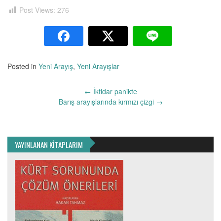
Post Views:
276
Posted in
Yeni Arayış
,
Yeni Arayışlar
Yazı
←
İktidar panikte
dolaşımı
Barış arayışlarında kırmızı çizgi
→
YAYINLANAN KİTAPLARIM