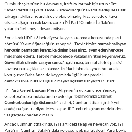
Cumhurbaşkanı’nın bu davranışı, ittifaka katmak için uzun süre
Sadet Partisi Başkanı Temel Karamollaoğlu’na karşı izlediği sessizlik
taktiğini akıllara getirdi. Böyle olup olmadığı kısa sürede ortaya
çıkacak. Şaşırmamak lazım, çünkü İYİ Parti Cumhur İttifakı’nın
yolunda ilerlemeye devam ediyor.
Son olarak HDP’li 3 belediyeye kayyım atanması konusunda parti
sözcüsü Yavuz Ağıralioğlu’nun yaptığı “
Devletimize parmak sallayan
herkesin parmağını kırarız, kaldırılan başı alırız. İsyan eden herkese
müdahale ederiz. Terörle mücadelede yakalanan ritmi beğeniyoruz.
Güvenli bir ülkede yaşıyorsunuz
” açıklaması, bir muhalefet partisi
sözcüsünün açıklaması olamaz. İktidar bloku da aynen bu tarzda
konuşuyor. Daha önce de kayyımlarla ilgili, buna paralel,
demokrasiyle, hukukla ilgisi olmayan açıklamalar yaptı İYİ Parti.
İYİ Parti Genel Başkanı Meral Akşener’in üç gün önce Yeniçağ
Gazetesi’ndeki mülakatında söylediği, “
bizim kırmızı çizgimiz
Cumhurbaşkanlığı Sistemidir”
sözleri, Cumhur İttifakı için bir yol
aradığına işaret ediyor. Mesela partili Cumhurbaşkanı modelinden
vaz geçmek neden olmasın.
Ancak Cumhur İttifakı’nda, İYİ Parti’deki telaş ve heyecan yok. İYİ
Parti’nin Cumhur İttifakı’ndaki geleceği pek parlak değil. Parti böyle