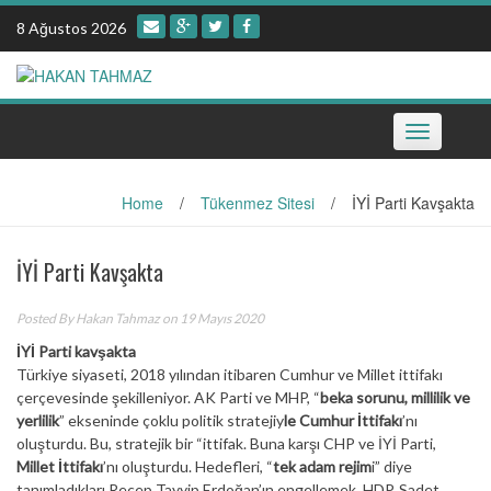
Skip
8 Ağustos 2026
to
content
Toggle
navigation
Home
/
Tükenmez Sitesi
/
İYİ Parti Kavşakta
İYİ Parti Kavşakta
Posted By
Hakan Tahmaz
on 19 Mayıs 2020
İYİ Parti kavşakta
Türkiye siyaseti, 2018 yılından itibaren Cumhur ve Millet ittifakı
çerçevesinde şekilleniyor. AK Parti ve MHP, “
beka sorunu, millilik ve
yerlilik
” ekseninde çoklu politik stratejiy
le Cumhur İttifakı
’nı
oluşturdu. Bu, stratejik bir “ittifak. Buna karşı CHP ve İYİ Parti,
Millet İttifakı
’nı oluşturdu. Hedefleri, “
tek adam rejim
i” diye
tanımladıkları Recep Tayyip Erdoğan’ın engellemek. HDP, Sadet