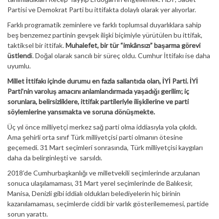
Partisi ve Demokrat Parti bu ittifakta dolaylı olarak yer alıyorlar.
Farklı programatik zeminlere ve farklı toplumsal duyarlıklara sahip
beş benzemez partinin gevşek ilişki biçimiyle yürütülen bu ittifak,
taktiksel bir ittifak.
Muhalefet, bir tür “imkânsızı” başarma görevi
üstlend
i. Doğal olarak sancılı bir süreç oldu. Cumhur İttifakı ise daha
uyumlu.
Millet İttifakı içinde durumu en fazla sallantıda olan, İYİ Parti. İYİ
Parti’nin varoluş amacını anlamlandırmada yaşadığı gerilim; iç
sorunlara, belirsizliklere, ittifak partileriyle ilişkilerine ve parti
söylemlerine yansımakta ve soruna dönüşmekte.
Üç yıl önce milliyetçi merkez sağ parti olma iddiasıyla yola çıkıldı.
Ama şehirli orta sınıf Türk milliyetçisi parti olmanın ötesine
geçemedi. 31 Mart seçimleri sonrasında, Türk milliyetçisi kaygıları
daha da belirginleşti ve sarsıldı.
2018’de Cumhurbaşkanlığı ve milletvekili seçimlerinde arzulanan
sonuca ulaşılamaması, 31 Mart yerel seçimlerinde de Balıkesir,
Manisa, Denizli gibi iddialı oldukları belediyelerin hiç birinin
kazanılamaması, seçimlerde ciddi bir varlık gösterilememesi, partide
sorun yarattı.