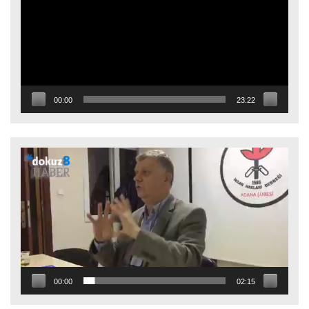
00:00
23:22
Video
oynatıcı
00:00
02:15