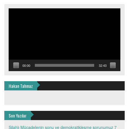
Video
oynatıcı
00:00
32:43
Hakan Tahmaz
Son Yazılar
Silahlı Mücadelenin sonu ve demokratikleşme sorunumuz
7