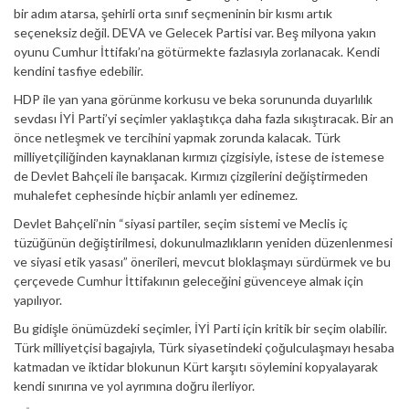
bir adım atarsa, şehirli orta sınıf seçmeninin bir kısmı artık
seçeneksiz değil. DEVA ve Gelecek Partisi var. Beş milyona yakın
oyunu Cumhur İttifakı’na götürmekte fazlasıyla zorlanacak. Kendi
kendini tasfiye edebilir.
HDP ile yan yana görünme korkusu ve beka sorununda duyarlılık
sevdası İYİ Parti’yi seçimler yaklaştıkça daha fazla sıkıştıracak. Bir an
önce netleşmek ve tercihini yapmak zorunda kalacak. Türk
milliyetçiliğinden kaynaklanan kırmızı çizgisiyle, istese de istemese
de Devlet Bahçeli ile barışacak. Kırmızı çizgilerini değiştirmeden
muhalefet cephesinde hiçbir anlamlı yer edinemez.
Devlet Bahçeli’nin “siyasi partiler, seçim sistemi ve Meclis iç
tüzüğünün değiştirilmesi, dokunulmazlıkların yeniden düzenlenmesi
ve siyasi etik yasası” önerileri, mevcut bloklaşmayı sürdürmek ve bu
çerçevede Cumhur İttifakının geleceğini güvenceye almak için
yapılıyor.
Bu gidişle önümüzdeki seçimler, İYİ Parti için kritik bir seçim olabilir.
Türk milliyetçisi bagajıyla, Türk siyasetindeki çoğulculaşmayı hesaba
katmadan ve iktidar blokunun Kürt karşıtı söylemini kopyalayarak
kendi sınırına ve yol ayrımına doğru ilerliyor.