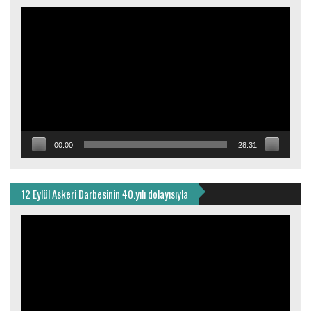
Video
oynatıcı
00:00
28:31
12 Eylül Askeri Darbesinin 40.yılı dolayısıyla
Video
oynatıcı