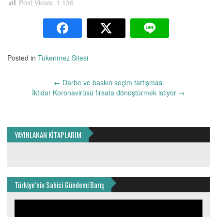
Post Views:
1.136
Posted in
Tükenmez Sitesi
Yazı
←
Darbe ve baskın seçim tartışması
dolaşımı
İktidar Koronavirüsü fırsata dönüştürmek istiyor
→
YAYINLANAN KİTAPLARIM
Türkiye’nin Sahici Gündemi Barış
Video
oynatıcı