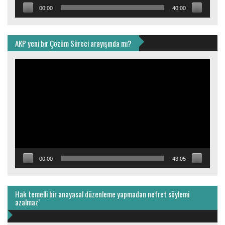
00:00
40:00
AKP yeni bir Çözüm Süreci arayışında mı?
Video
oynatıcı
00:00
43:05
Hak temelli bir anayasal düzenleme yapmadan nefret söylemi
azalmaz’