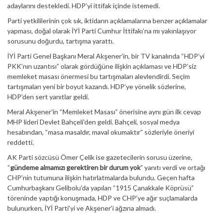
adaylarını destekledi. HDP’yi ittifak içinde istemedi.
Parti yetkililerinin çok sık, iktidarın açıklamalarına benzer açıklamalar
yapması, doğal olarak İYİ Parti Cumhur İttifakı’na mı yakınlaşıyor
sorusunu doğurdu, tartışma yarattı.
İYİ Parti Genel Başkanı Meral Akşener’in, bir TV kanalında “HDP’yi
PKK’nın uzantısı” olarak gördüğüne ilişkin açıklaması ve HDP’siz
memleket masası önermesi bu tartışmaları alevlendirdi. Seçim
tartışmaları yeni bir boyut kazandı. HDP’ye yönelik sözlerine,
HDP’den sert yanıtlar geldi.
Meral Akşener’in “Memleket Masası” önerisine aynı gün ilk cevap
MHP lideri Devlet Bahçeli’den geldi. Bahçeli, sosyal medya
hesabından, “masa masaldır, maval okumaktır” sözleriyle öneriyi
reddetti.
AK Parti sözcüsü Ömer Çelik ise gazetecilerin sorusu üzerine,
“
gündeme almamızı gerektiren bir durum yok
” yanıtı verdi ve ortağı
CHP’nin tutumuna ilişkin hatırlatmalarda bulundu. Geçen hafta
Cumhurbaşkanı Gelibolu’da yapılan “1915 Çanakkale Köprüsü”
töreninde yaptığı konuşmada, HDP ve CHP’ye ağır suçlamalarda
bulunurken, İYİ Parti’yi ve Akşener’i ağzına almadı.