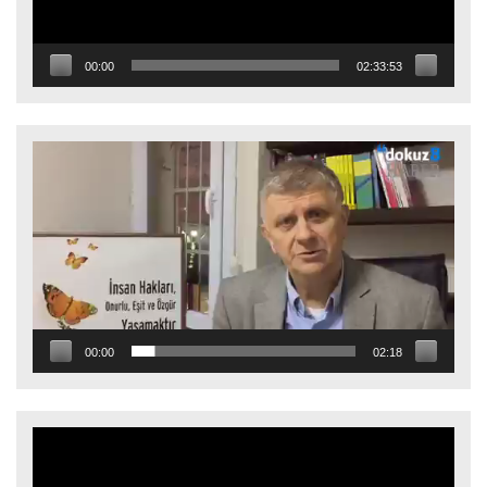
00:00
02:33:53
Video
oynatıcı
00:00
02:18
Video
oynatıcı