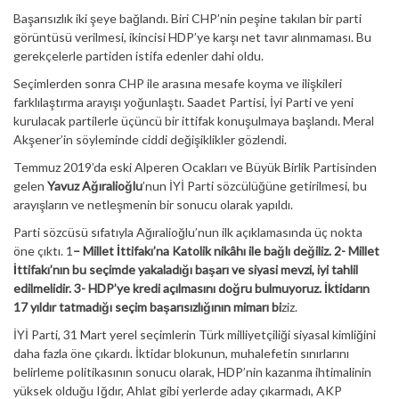
Başarısızlık iki şeye bağlandı. Biri CHP’nin peşine takılan bir parti
görüntüsü verilmesi, ikincisi HDP’ye karşı net tavır alınmaması. Bu
gerekçelerle partiden istifa edenler dahi oldu.
Seçimlerden sonra CHP ile arasına mesafe koyma ve ilişkileri
farklılaştırma arayışı yoğunlaştı. Saadet Partisi, İyi Parti ve yeni
kurulacak partilerle üçüncü bir ittifak konuşulmaya başlandı. Meral
Akşener’in söyleminde ciddi değişiklikler gözlendi.
Temmuz 2019’da eski Alperen Ocakları ve Büyük Birlik Partisinden
gelen
Yavuz Ağıralioğlu
’nun İYİ Parti sözcülüğüne getirilmesi, bu
arayışların ve netleşmenin bir sonucu olarak yapıldı.
Parti sözcüsü sıfatıyla Ağıralioğlu’nun ilk açıklamasında üç nokta
öne çıktı. 1
– Millet İttifakı’na Katolik nikâhı ile bağlı değiliz. 2- Millet
İttifakı’nın bu seçimde yakaladığı başarı ve siyasi mevzi, iyi tahlil
edilmelidir. 3- HDP’ye kredi açılmasını doğru bulmuyoruz. İktidarın
17 yıldır tatmadığı seçim başarısızlığının mimarı bi
ziz.
İYİ Parti, 31 Mart yerel seçimlerin Türk milliyetçiliği siyasal kimliğini
daha fazla öne çıkardı. İktidar blokunun, muhalefetin sınırlarını
belirleme politikasının sonucu olarak, HDP’nin kazanma ihtimalinin
yüksek olduğu Iğdır, Ahlat gibi yerlerde aday çıkarmadı, AKP