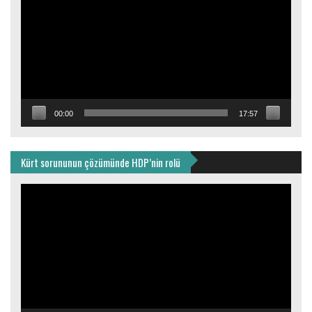
00:00
17:57
Kürt sorununun çözümünde HDP’nin rolü
Video
oynatıcı