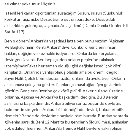
szi cılızlar yoksunuz. Hiçsiniz.
İstedikleri kadar kışkırtsınlar, susacağım.Susun, susun :Suskunluk
korkutur faşizmi:Le Despotisme est un paradoxe: Despotluk
akılsızlıktır, gülünçtür,saçmadır.Anlaşıldımı.” ( Damla Damla Günler I-II
Satıfa 117)
Ben o dönemi Ankara’da yaşadım.Hatta ben bunu yazdım “Aşkımın
Ve Başkaldırımın Kenti Ankara” diye. Çünkü o gençlerin insan
hakları, değişim ve söz hakkı istiyorlardı. Onlarda bir sorgulama,
devingenlik vardı. Ben hep içinden onların peşlerine takılmak
istemişimdir.Fakat her zaman olduğu gibi değişim isteği çok kötü
karşılandı. Onlarında yanlışı olmuş olabilir ama bu önemli değildi.
Sayın Halit Çelek bizim dostumuzdu, onların da avukatıydı. Onların
asılmaması çok çaba gösterdi, onlar için nasıl ağladığını gözlerimle
gördüm.Gençlerin üzerine çok kötü gidildi. Asker cullandı üzerine
onlarına. Aşkıma ve Ankara’ya başkaldırm dediğim. Bu 3 gençin
asılmasına başkaldırımdır. Ankara biliyorsunuz bugünde devletin,
hükümetin simgeler. Ankara bilir dendiğinde devlet, hükümet bilir
demektir.Bende de devletime başkaldırdım burada. Bundan sonrada
güvenim sarsıldı. Beni 12 Mart’ta bu gençlerin öldürülmesi, asılmaları
çok etkiledi. Ben hem Ankara’da hemde Halit beylere yakın olmam