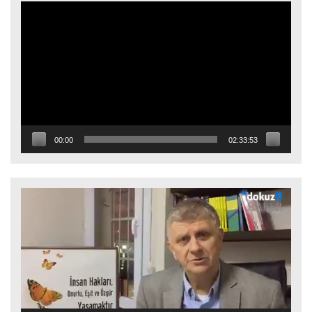
Video
oynatıcı
00:00
02:33:53
Video
oynatıcı