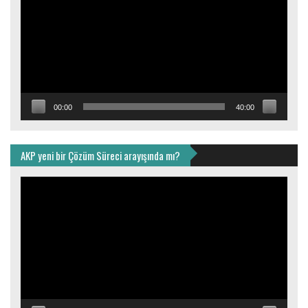
00:00
40:00
AKP yeni bir Çözüm Süreci arayışında mı?
Video
oynatıcı