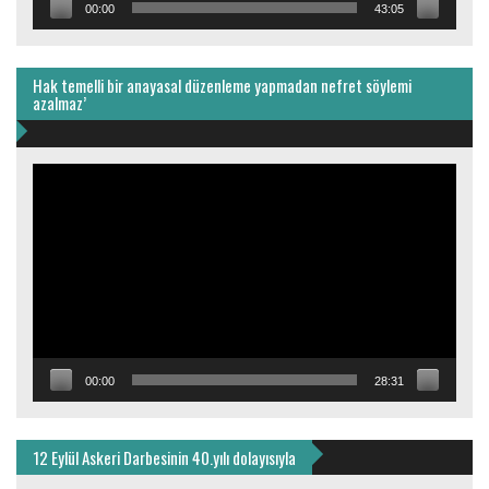
00:00
43:05
Hak temelli bir anayasal düzenleme yapmadan nefret söylemi
azalmaz’
Video
oynatıcı
00:00
28:31
12 Eylül Askeri Darbesinin 40.yılı dolayısıyla