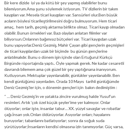
Bir kere dizide iyi ya da kötü bir şey yapmış olabilirler bunu
bilemiyorum.Ama şunu söylemek istiyorum. TV dizilerin bir takım
kaygıları var. Mesela ticari kaygıları var. Sansürleri olur.Ben büyük
acıların böylesi ticarileştirilmesini doğru bulmuyorum. Hem ticari
amaç, hem tarih, geçmiş aktarma birlikte olmaz. Ticari kaygı olmadan
olabilir. Bunun örnekleri var. Bazı olayları anlatan filimler var
biliyorsun.Onlarının bağımısız bütçeleri var. Ticari kaygıdan uzak
bunu yapıyorlar.Deniz Gezmiş, Mahir Çayan gibi gençlerin geçmişleri
de ticari kaygılardan uzak bir biçimde bu günün gençlerine
anlatılmalıdır. Bunu o dönem işin içinde olan Ertuğurul Kürkçü
Birgünde röportajında yaptı.. Öyle yapmak gerek. Ne kadar cesaretli
davrandı bilemem ama çok güzel bir şey yaptığınana inanıyorum.
Kutluyorum. Mektuplar yayınlanabilir, günlükler yayınlanabilir. Ben
kendi günlüğümü yayınladım. Orada 10 Mayıs tarihli günlüğümde
Deniz Gezmiş’ler için, o dönemin gençleri için bakın dedimiştim :
“ … Deniz Gezmiş’in ve yatakta zincire vurulmuş halde Yusuf’un
resimleri. Artık ‘çok özel küçük şeyler’ime yer kalmıyor. Onlar
ölüyorlar; onlar işte, insanlar tabur… XX. yüzyıl savaşlar ve robatlar
çağı.İnsan yok.Onları öldürüyorlar. Asıyorlar onları; hayalarını
buruyorlar; tabanlarını batlatıyorlar; sonra da soğuk suda
yürütüyorlar;İnsanların kendisi olmasına izin tanımıyorlar. Güç varsa,