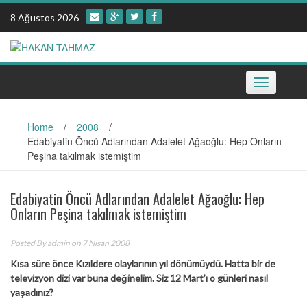
Skip
8 Ağustos 2026
to
content
Toggle
navigation
Home
/
2008
/
Edabiyatin Öncü Adlarından Adalelet Ağaoğlu: Hep Onların
Peşina takılmak istemiştim
Edabiyatin Öncü Adlarından Adalelet Ağaoğlu: Hep
Onların Peşina takılmak istemiştim
Posted By
admin
on 7 Nisan 2008
Kısa süre önce Kızıldere olaylarının yıl dönümüydü. Hatta bir de
televizyon dizi var buna değinelim. Siz 12 Mart’ı o günleri nasıl
yaşadınız?