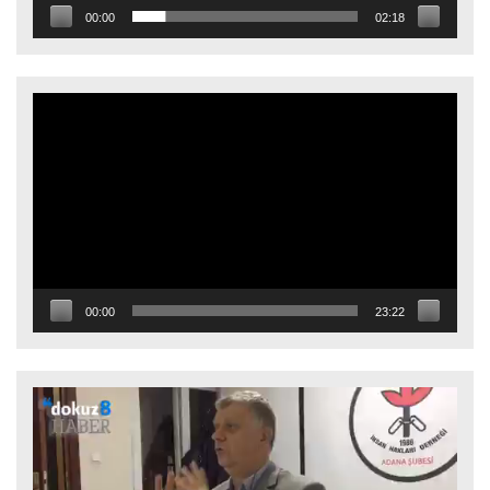
00:00
02:18
Video
oynatıcı
00:00
23:22
Video
oynatıcı