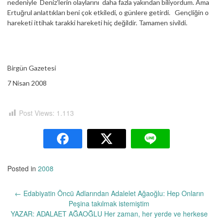
nedeniyle Deniz’lerin olaylarını daha fazla yakından biliyordum. Ama
Ertuğrul anlattıkları beni çok etkiledi, o günlere getirdi. Gençliğin o
hareketi ittihak tarakki hareketi hiç değildir. Tamamen sivildi.
Birgün Gazetesi
7 Nisan 2008
Post Views:
1.113
Posted in
2008
Yazı
←
Edabiyatin Öncü Adlarından Adalelet Ağaoğlu: Hep Onların
dolaşımı
Peşina takılmak istemiştim
YAZAR: ADALAET AĞAOĞLU Her zaman, her yerde ve herkese