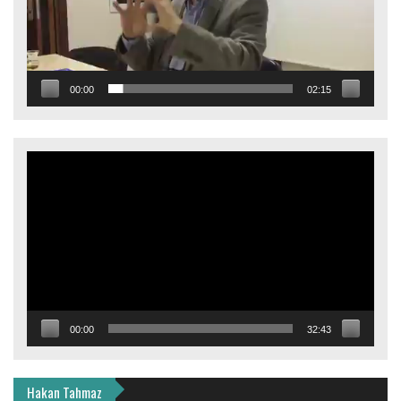
00:00
02:15
Video
oynatıcı
00:00
32:43
Hakan Tahmaz