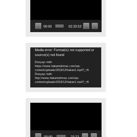
oynatıcı
00:00
02:33:53
Video
Media error: Format(s) not supported or
source(s) not found
oynatıcı
Dosyayı indir:
https://www.hakantahmaz.com/wp-
content/uploads/2019/12/hakan1.mp4?_=6
Dosyayı indir:
http://www.hakantahmaz.com/wp-
content/uploads/2019/12/hakan1.mp4?_=6
Video
oynatıcı
00:00
23:22