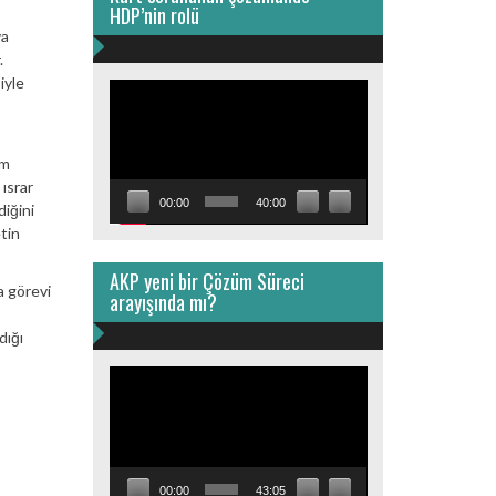
HDP’nin rolü
ya
.
iyle
Video
oynatıcı
üm
ısrar
00:00
40:00
diğini
etin
AKP yeni bir Çözüm Süreci
a görevi
arayışında mı?
dığı
Video
oynatıcı
00:00
43:05