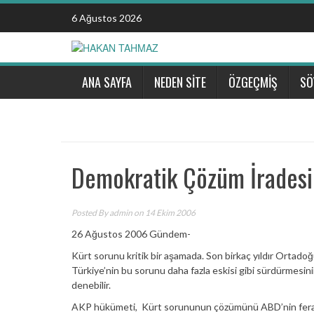
Skip
6 Ağustos 2026
to
content
ANA SAYFA
NEDEN SİTE
ÖZGEÇMİŞ
SÖ
Demokratik Çözüm İradesi
Posted By
admin
on 14 Ekim 2006
26 Ağustos 2006 Gündem-
Kürt sorunu kritik bir aşamada. Son birkaç yıldır Ortado
Türkiye’nin bu sorunu daha fazla eskisi gibi sürdürmesi
denebilir.
AKP hükümeti, Kürt sorununun çözümünü ABD’nin feraset