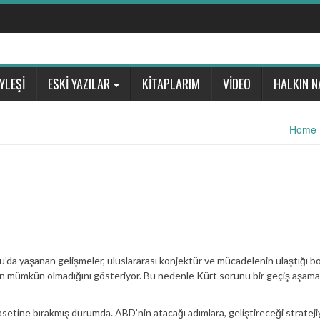
YLEŞİ
ESKİ YAZILAR
KİTAPLARIM
VİDEO
HALKIN N
Home
ğu’da yaşanan gelişmeler, uluslararası konjektür ve mücadelenin ulaştığı b
nin mümkün olmadığını gösteriyor. Bu nedenle Kürt sorunu bir geçiş aşam
ine bırakmış durumda. ABD’nin atacağı adımlara, geliştireceği strateji