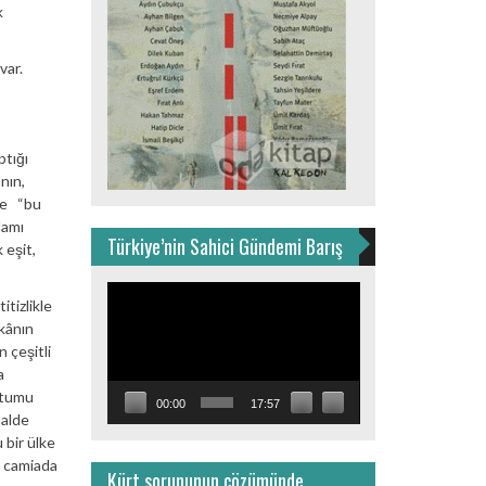
k
var.
ptığı
nın,
de “bu
lamı
Türkiye’nin Sahici Gündemi Barış
 eşit,
Video
tizlikle
oynatıcı
kânın
 çeşitli
a
utumu
00:00
17:57
halde
 bir ülke
ı camiada
Kürt sorununun çözümünde