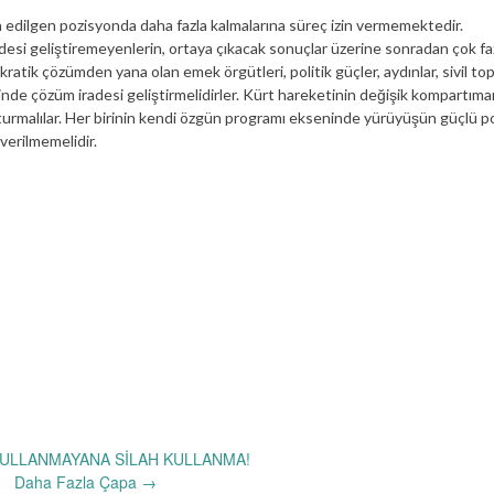
 edilgen pozisyonda daha fazla kalmalarına süreç izin vermemektedir.
esi geliştiremeyenlerin, ortaya çıkacak sonuçlar üzerine sonradan çok faz
ratik çözümden yana olan emek örgütleri, politik güçler, aydınlar, sivil to
e çözüm iradesi geliştirmelidirler. Kürt hareketinin değişik kompartıman
urmalılar. Her birinin kendi özgün programı ekseninde yürüyüşün güçlü pol
 verilmemelidir.
KULLANMAYANA SİLAH KULLANMA!
Daha Fazla Çapa
→