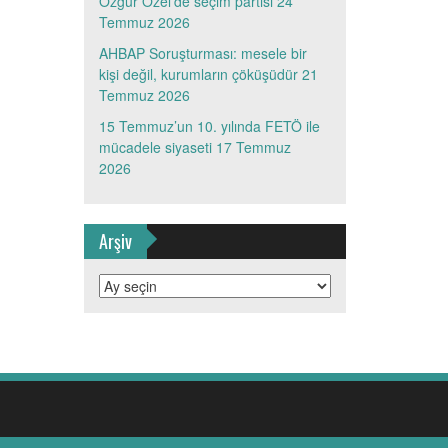
Özgür Özel’de seçim partisi
24
Temmuz 2026
AHBAP Soruşturması: mesele bir
kişi değil, kurumların çöküşüdür
21
Temmuz 2026
15 Temmuz’un 10. yılında FETÖ ile
mücadele siyaseti
17 Temmuz
2026
Arşiv
Arşiv