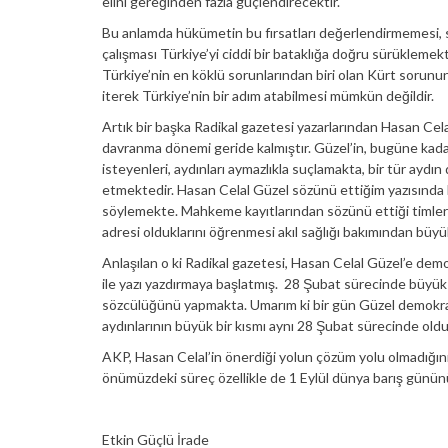
elini gereğinden fazla güçlendirecektir.
Bu anlamda hükümetin bu fırsatları değerlendirmemesi, 
çalışması Türkiye’yi ciddi bir bataklığa doğru sürükleme
Türkiye’nin en köklü sorunlarından biri olan Kürt sorunun
iterek Türkiye’nin bir adım atabilmesi mümkün değildir.
Artık bir başka Radikal gazetesi yazarlarından Hasan C
davranma dönemi geride kalmıştır. Güzel’in, bugüne kadar
isteyenleri, aydınları aymazlıkla suçlamakta, bir tür ay
etmektedir. Hasan Celal Güzel sözünü ettiğim yazısında bü
söylemekte. Mahkeme kayıtlarından sözünü ettiği timlerin 
adresi olduklarını öğrenmesi akıl sağlığı bakımından büyük
Anlaşılan o ki Radikal gazetesi, Hasan Celal Güzel’e demokr
ile yazı yazdırmaya başlatmış. 28 Şubat sürecinde büyü
sözcülüğünü yapmakta. Umarım ki bir gün Güzel demokras
aydınlarının büyük bir kısmı aynı 28 Şubat sürecinde ol
AKP, Hasan Celal’in önerdiği yolun çözüm yolu olmadığın
önümüzdeki süreç özellikle de 1 Eylül dünya barış günün
Etkin Güçlü İrade