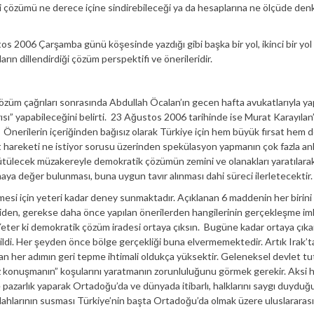
çözümü ne derece içine sindirebileceği ya da hesaplarına ne ölçüde den
s 2006 Çarşamba günü köşesinde yazdığı gibi başka bir yol, ikinci bir yol 
arın dillendirdiği çözüm perspektifi ve önerileridir.
züm çağrıları sonrasında Abdullah Öcalan’ın gecen hafta avukatlarıyla ya
ı” yapabileceğini belirti. 23 Ağustos 2006 tarihinde ise Murat Karayılan’
nerilerin içeriğinden bağısız olarak Türkiye için hem büyük fırsat hem 
ürt hareketi ne istiyor sorusu üzerinden spekülasyon yapmanın çok fazla an
ütülecek müzakereyle demokratik çözümün zemini ve olanakları yaratılarak
maya değer bulunması, buna uygun tavır alınması dahi süreci ilerletecektir.
si için yeteri kadar deney sunmaktadır. Açıklanan 6 maddenin her birini ti
den, gerekse daha önce yapılan önerilerden hangilerinin gerçekleşme im
Yeter ki demokratik çözüm iradesi ortaya çıksın. Bugüne kadar ortaya çıkan
di. Her şeyden önce bölge gerçekliği buna elvermemektedir. Artık Irak’t
lan her adımın geri tepme ihtimali oldukça yüksektir. Geleneksel devlet t
z konuşmanın” koşularını yaratmanın zorunluluğunu görmek gerekir. Aksi 
 pazarlık yaparak Ortadoğu’da ve dünyada itibarlı, halklarını saygı duyduğu
ahlarının susması Türkiye’nin başta Ortadoğu’da olmak üzere uluslararas