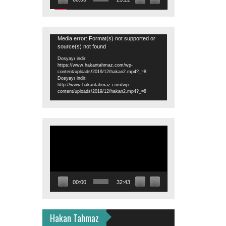
Video
Media error: Format(s) not supported or
source(s) not found
oynatıcı
Dosyayı indir:
https://www.hakantahmaz.com/wp-
content/uploads/2019/12/hakan2.mp4?_=8
Dosyayı indir:
http://www.hakantahmaz.com/wp-
content/uploads/2019/12/hakan2.mp4?_=8
Video
oynatıcı
00:00
32:43
Hakan Tahmaz