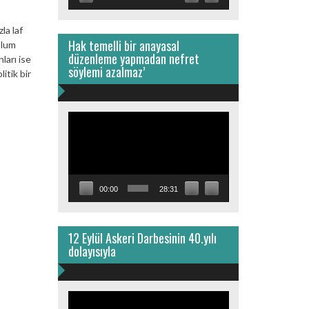
la laf
Hak temelli bir anayasal
plum
düzenleme yapmadan nefret
ları ise
söylemi azalmaz’
itik bir
Video
oynatıcı
00:00
28:31
12 Eylül Askeri Darbesinin 40.yılı
dolayısıyla
Video