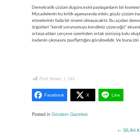
Demokratik çözüm düşüncesini paylaşanların bir kısmının
Mücadelenin bu kritik aşamasında etkin, güçlü çözüm irad
etmelerinin fazla bir önemi olmayacaktır. Bu açıdan demok
örgütleri “kendi sorunumuzu kendimiz çözeceğiz” eksenind
ortaya atılan çerçeve üzerinden ortak yürüyüş kolu oluşt
iradenin çıkmasını zayıflattığını görülmelidir. Ve buna izin
Post Views:
1.163
Facebook
X
Line
Posted in
Gündem Gazetesi
Yazı
←
SİLAH 