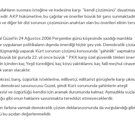
silahların susması isteğine ve iradesine karşı “kendi çözümünü” dayatma
ktedir. AKP hükümetine, bu çağrılar ve öneriler büyük bir şans sunmaktadır
 ve diğer bir dizi sorunun çözümünün anahtarı olan bu önerileri elinin ters
elal Güzel’in 24 Ağustos 2006 Perşembe günü köşesinde yazdığı mantıkla
 uygulanan politikaların dışında önerdiği hiçbir şey yok. Demokratik çöz
dın düşmanlığı yaparak Kürt sorunun çözümü konusunda “şahinlik“ yapmakta 
yük bir gururla 22. yıl önce büyük “ PKK karşı özel güvenlik timleri öner
içinden kaç Yeşil türediğini, kaç köyü yaktıklarını, kaç faili meçhul cinay
 yararı olacaktır.
asi, barış, özgürlük isteklerine, milliyetçi, militarist görüşlerle karşı çıkm
k demokrasi savunucusu Güzel, şimdi Kürt sorununda şahinlerin ateşli
iyi ve özgürlüğü kendisi için aramak durumunda kalmaz. Aymazlıkla suçla
duğu gibi onun haklarını savunmakta tereddüt etmeyeceklerdir.
ın farkına varmalı demokratik çözüm deklarasyonunda da vurgulandığı gibi
ü bu açıdan değerlenmelidir.