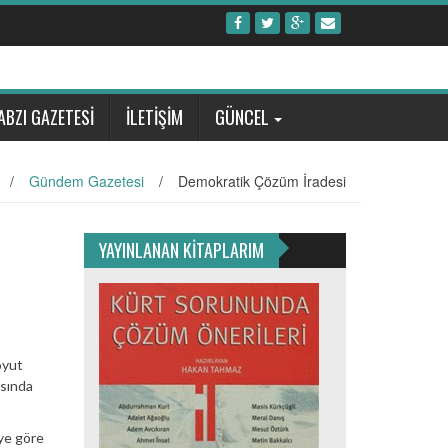
ABZI GAZETESİ
İLETİŞİM
GÜNCEL
/
Gündem Gazetesi
/
Demokratik Çözüm İradesi
YAYINLANAN KİTAPLARIM
oyut
asında
ye göre