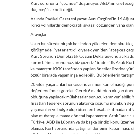
Kürt sorununu “çözmeyi” düşünüyor. ABD’nin üreteceği 
düşeceği ise belli değil.
Aslında Radikal Gazetesi yazarı Avni Özgürel’in 16 Ağusto
İkinci yol yıllardır demokratik siyasal çözümden yana olanl
Arayışlar
Uzun bir süredir birçok kesimden yükselen demokratik çö
görüşmede “yeter artık” diyerek yeniden “ateşkes çağrıs
Kürt Sorunun Demokratik Çözüm Deklarasyonu açıkladı. Ö
sorun bizim sorunumuz, biz çözeriz “ iradesidir. Artık K
kalmamıştır. KKK tarafından yapılan öneriler üzerine yür
özgür birarada yaşam inşa edilebilir. Bu önerilerin tartış
20 yıldır yaşananlar herkese neyin mümkün olmadığı görme
değerlendirmek gerekir. Gerek 6 maddeden oluşan öneri
olduğuna yapılacak mülahazalar sonucu karar verilebilir. 
fırsatları teperek sorunun alaturka çözümü mümkün değil
yaşananları ve bölge olup bitenleri hesaba katmadan atı
olan muhatap almama dönemi kapanmıştır. Artık “aracısı
Türkiye, ABD ile Lübnan ya da başka bir dizi konu üzerine
olamaz. Kürt sorununda çatışmalı dönemin kapanması, sil