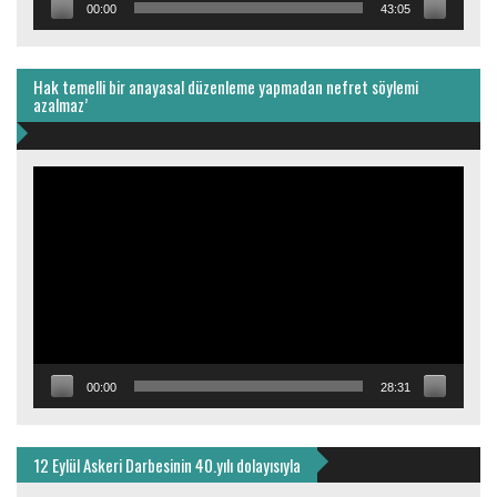
00:00
43:05
Hak temelli bir anayasal düzenleme yapmadan nefret söylemi
azalmaz’
Video
oynatıcı
00:00
28:31
12 Eylül Askeri Darbesinin 40.yılı dolayısıyla