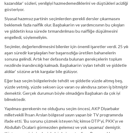
kazandılar’ sözleri, yenilgiyi hazmedemediklerini ve düştükleri acizliği
gösteriyor.
Siyasal hazımsız partinin seçimlerden gerekli dersler çıkarmasını
beklemek fazla naiflik olur. Başbakan’ın ve yardımcısının bu çıkışları
ve şiddetin kısa sürede tırmandırılması bu naifliğe düşülmesini
engelledi, söylemeliyim.
Seçimler, değerlendirmesini bilenler için önemli işaretler verdi. 25 yılı
aşan süredir karşılaşılan her başarısızlığa üretilen bahanelerin
sonuna gelindi. Artık her defasında bulunan gerekçelerin toplum
nezdinde inandırıcılığı kalmadı. Başbakan’ın ‘oyları tehdit ve şiddetle
aldılar’ sözüne artık kargalar bile gülüyor.
Eğer bazı seçim bölgelerinde tehdit ve şiddetle yüzde altmış beş,
yüzde yetmiş, yüzde seksen üçe varan oy alındıysa zaten iş bitmiştir
demektir. Gerçek durumun böyle olmadığını Başbakan da çok iyi
bilmektedir.
Yapılması gerekenin ne olduğunu seçim öncesi, AKP Diyarbakır
milletvekili İhsan Arslan bölgesel yayın yapan bir TV programında
ifade etti. ‘Bu sorunu çözmek isteyen hiç kimse DTP’yi, PKK’yı ve
Abdullah Öcalan’ı görmezden gelemez ve yok sayamaz’ demiştir.