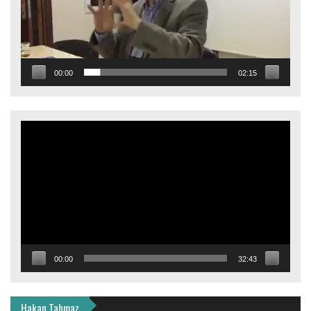
00:00
02:15
Video
oynatıcı
00:00
32:43
Hakan Tahmaz