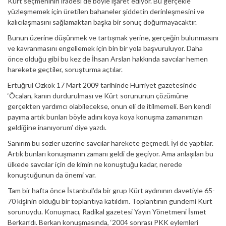
Kürt seçmeninin iradesi de böyle işaret ediyor. Bu gerçekle
yüzleşmemek için üretilen bahaneler şiddetin derinleşmesini ve
kalıcılaşmasını sağlamaktan başka bir sonuç doğurmayacaktır.
Bunun üzerine düşünmek ve tartışmak yerine, gerçeğin bulunmasını
ve kavranmasını engellemek için bin bir yola başvuruluyor. Daha
önce olduğu gibi bu kez de İhsan Arslan hakkında savcılar hemen
harekete geçtiler, soruşturma açtılar.
Ertuğrul Özkök 17 Mart 2009 tarihinde Hürriyet gazetesinde
‘Öcalan, kanın durdurulması ve Kürt sorununun çözümüne
gerçekten yardımcı olabilecekse, onun eli de itilmemeli. Ben kendi
payıma artık bunları böyle adını koya koya konuşma zamanımızın
geldiğine inanıyorum’ diye yazdı.
Sanırım bu sözler üzerine savcılar harekete geçmedi. İyi de yaptılar.
Artık bunları konuşmanın zamanı geldi de geçiyor. Ama anlaşılan bu
ülkede savcılar için de kimin ne konuştuğu kadar, nerede
konuştuğunun da önemi var.
Tam bir hafta önce İstanbul’da bir grup Kürt aydınının davetiyle 65-
70 kişinin olduğu bir toplantıya katıldım. Toplantının gündemi Kürt
sorunuydu. Konuşmacı, Radikal gazetesi Yayın Yönetmeni İsmet
Berkan’dı. Berkan konuşmasında, ‘2004 sonrası PKK eylemleri