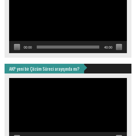
00:00
40:00
AKP yeni bir Çözüm Süreci arayışında mı?
Video
oynatıcı