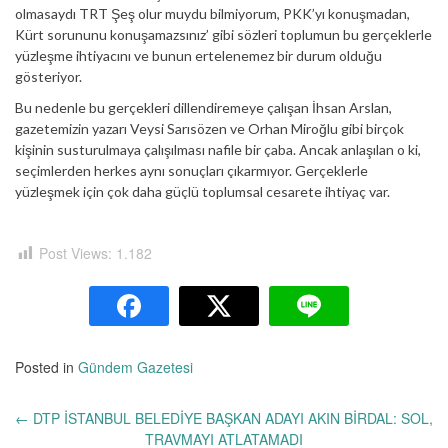
olmasaydı TRT Şeş olur muydu bilmiyorum, PKK’yı konuşmadan,
Kürt sorununu konuşamazsınız’ gibi sözleri toplumun bu gerçeklerle
yüzleşme ihtiyacını ve bunun ertelenemez bir durum olduğu
gösteriyor.
Bu nedenle bu gerçekleri dillendiremeye çalışan İhsan Arslan,
gazetemizin yazarı Veysi Sarısözen ve Orhan Miroğlu gibi birçok
kişinin susturulmaya çalışılması nafile bir çaba. Ancak anlaşılan o ki,
seçimlerden herkes aynı sonuçları çıkarmıyor. Gerçeklerle
yüzleşmek için çok daha güçlü toplumsal cesarete ihtiyaç var.
Post Views:
1.182
Posted in
Gündem Gazetesi
Yazı
←
DTP İSTANBUL BELEDİYE BAŞKAN ADAYI AKIN BİRDAL: SOL,
dolaşımı
TRAVMAYI ATLATAMADI