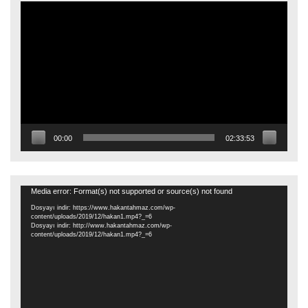
Video
oynatıcı
00:00
02:33:53
Video
Media error: Format(s) not supported or source(s) not found
oynatıcı
Dosyayı indir: https://www.hakantahmaz.com/wp-
content/uploads/2019/12/hakan1.mp4?_=6
Dosyayı indir: http://www.hakantahmaz.com/wp-
content/uploads/2019/12/hakan1.mp4?_=6