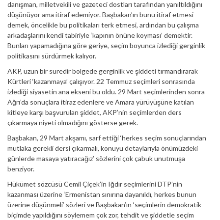
danışman, milletvekili ve gazeteci dostları tarafından yanıltıldığını
düşünüyor ama itiraf edemiyor. Başbakan’ın bunu itiraf etmesi
demek, öncelikle bu politikaları terk etmesi, ardından bu çalışma
arkadaşlarını kendi tabiriyle ‘kapının önüne koyması’ demektir.
Bunları yapamadığına göre geriye, seçim boyunca izlediği gerginlik
politikasını sürdürmek kalıyor.
AKP, uzun bir süredir bölgede gerginlik ve şiddeti tırmandırarak
Kürtleri ‘kazanmaya’ çalışıyor. 22 Temmuz seçimleri sonrasında
izlediği siyasetin ana ekseni bu oldu. 29 Mart seçimlerinden sonra
Ağrı’da sonuçlara itiraz edenlere ve Amara yürüyüşüne katılan
kitleye karşı başvurulan şiddet, AKP’nin seçimlerden ders
çıkarmaya niyeti olmadığını gösterse gerek.
Başbakan, 29 Mart akşamı, sarf ettiği ‘herkes seçim sonuçlarından
mutlaka gerekli dersi çıkarmalı, konuyu detaylarıyla önümüzdeki
günlerde masaya yatıracağız’ sözlerini çok çabuk unutmuşa
benziyor.
Hükümet sözcüsü Cemil Çiçek’in Iğdır seçimlerini DTP’nin
kazanması üzerine ‘Ermenistan sınırına dayanıldı, herkes bunun
üzerine düşünmeli’ sözleri ve Başbakan’ın ‘seçimlerin demokratik
biçimde yapıldığını söylemem çok zor, tehdit ve şiddetle seçim