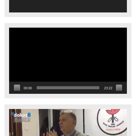
Video
oynatıcı
00:00
23:22
Video
oynatıcı