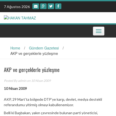
Skip
7 Ağustos 2026
to
content
Toggle
navigation
Home
/
Gündem Gazetesi
/
AKP ve gerçeklerle yüzleşme
AKP ve gerçeklerle yüzleşme
Posted By
admin
on 10 Nisan 2009
10 Nisan 2009
AKP, 29 Mart’ta bölgede DTP’ye karşı, devlet, medya destekli
referandumu yitirmiş olmayı kabullenemiyor.
Belli ki Başbakan, yakın çevresinde bulunan parti yöneticisi,