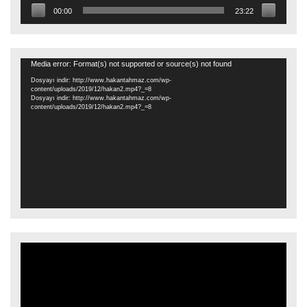
00:00
23:22
Video
Media error: Format(s) not supported or source(s) not found
oynatıcı
Dosyayı indir: http://www.hakantahmaz.com/wp-
content/uploads/2019/12/hakan2.mp4?_=8
Dosyayı indir: http://www.hakantahmaz.com/wp-
content/uploads/2019/12/hakan2.mp4?_=8
Video
oynatıcı