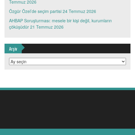
Temmuz 2026
Özgür Özel’de seçim partisi
24 Temmuz 2026
AHBAP Soruşturması: mesele bir kişi değil, kurumların
çöküşüdür
21 Temmuz 2026
Arşiv
Arşiv