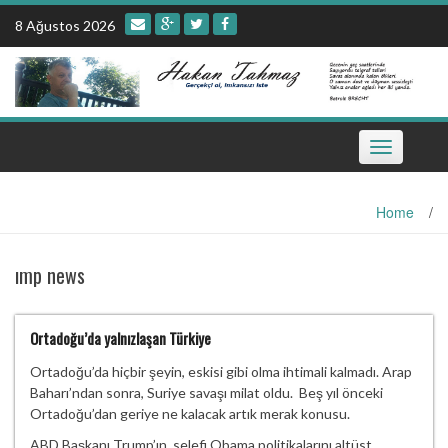
Skip
8 Ağustos 2026
to
content
Toggle
navigation
Home
/
ımp news
Ortadoğu’da yalnızlaşan Türkiye
Ortadoğu’da hiçbir şeyin, eskisi gibi olma ihtimali kalmadı. Arap
Baharı’ndan sonra, Suriye savaşı milat oldu. Beş yıl önceki
Ortadoğu’dan geriye ne kalacak artık merak konusu.
ABD Başkanı Trump’ın, selefi Obama politikalarını altüst