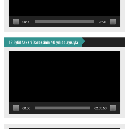
00:00
28:31
12 Eylül Askeri Darbesinin 40.yılı dolayısıyla
Video
oynatıcı
00:00
02:33:53