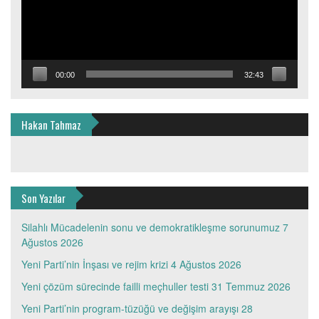
00:00
32:43
Hakan Tahmaz
Son Yazılar
Silahlı Mücadelenin sonu ve demokratikleşme sorunumuz
7
Ağustos 2026
Yeni Parti’nin İnşası ve rejim krizi
4 Ağustos 2026
Yeni çözüm sürecinde failli meçhuller testi
31 Temmuz 2026
Yeni Parti’nin program-tüzüğü ve değişim arayışı
28