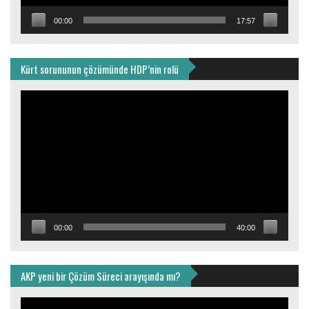
00:00
17:57
Kürt sorununun çözümünde HDP’nin rolü
Video
oynatıcı
00:00
40:00
AKP yeni bir Çözüm Süreci arayışında mı?
Video