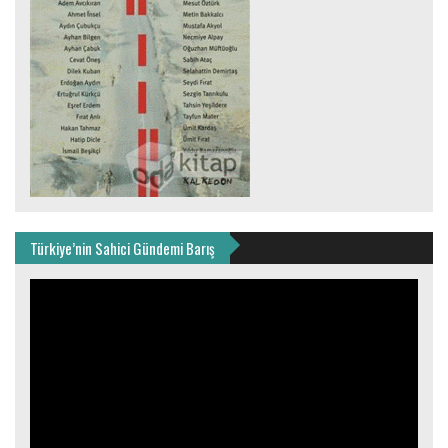
Türkiye’nin Sahici Gündemi Barış
Video
oynatıcı