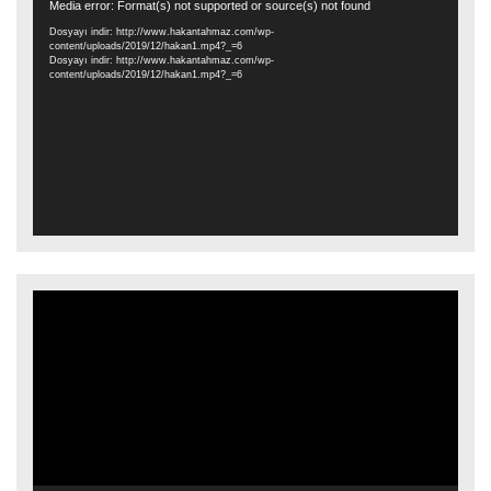
Video
Media error: Format(s) not supported or source(s) not found
oynatıcı
Dosyayı indir: http://www.hakantahmaz.com/wp-
content/uploads/2019/12/hakan1.mp4?_=6
Dosyayı indir: http://www.hakantahmaz.com/wp-
content/uploads/2019/12/hakan1.mp4?_=6
Video
oynatıcı