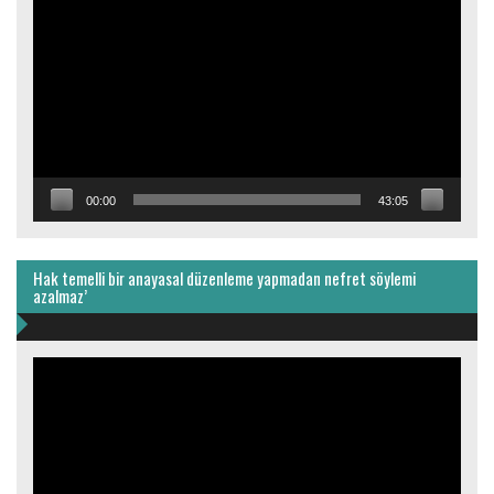
oynatıcı
00:00
43:05
Hak temelli bir anayasal düzenleme yapmadan nefret söylemi
azalmaz’
Video
oynatıcı