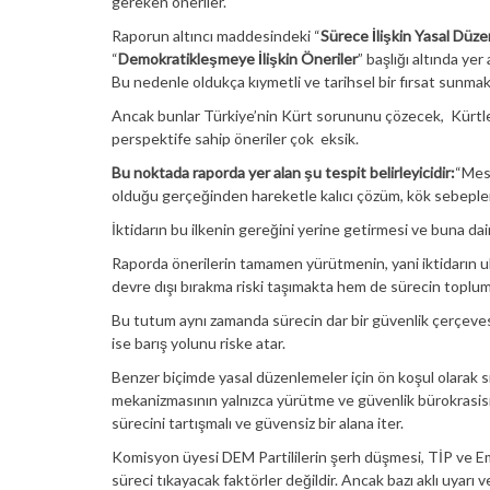
gereken öneriler.
Raporun altıncı maddesindeki “
Sürece İlişkin Yasal Düz
“
Demokratikleşmeye İlişkin Öneriler
” başlığı altında yer
Bu nedenle oldukça kıymetli ve tarihsel bir fırsat sunmak
Ancak bunlar Türkiye’nin Kürt sorununu çözecek, Kürtlerin
perspektife sahip öneriler çok eksik.
Bu noktada raporda yer alan şu tespit belirleyicidir:
“Mese
olduğu gerçeğinden hareketle kalıcı çözüm, kök sebeplerin
İktidarın bu ilkenin gereğini yerine getirmesi ve buna da
Raporda önerilerin tamamen yürütmenin, yani iktidarın uh
devre dışı bırakma riski taşımakta hem de sürecin topl
Bu tutum aynı zamanda sürecin dar bir güvenlik çerçeve
ise barış yolunu riske atar.
Benzer biçimde yasal düzenlemeler için ön koşul olarak 
mekanizmasının yalnızca yürütme ve güvenlik bürokrasisi
sürecini tartışmalı ve güvensiz bir alana iter.
Komisyon üyesi DEM Partililerin şerh düşmesi, TİP ve Eme
süreci tıkayacak faktörler değildir. Ancak bazı aklı uyarı v