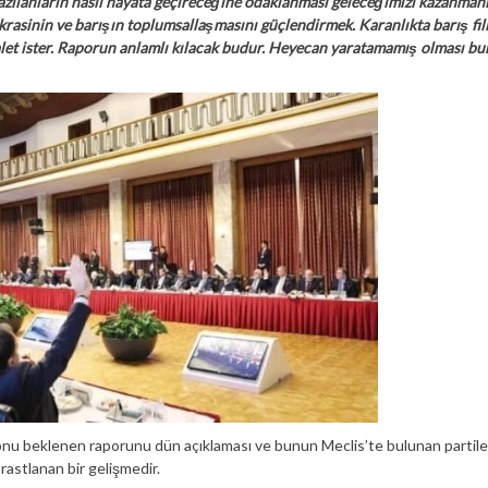
zılanların nasıl hayata geçireceğine odaklanması geleceğimizi kazanmanı
krasinin ve barışın toplumsallaşmasını güçlendirmek. Karanlıkta barış fil
alet ister. Raporun anlamlı kılacak budur. Heyecan yaratamamış olması bu
u beklenen raporunu dün açıklaması ve bunun Meclis’te bulunan partiler
rastlanan bir gelişmedir.