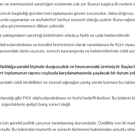
ve memnuniyet yarattığını söylemek çok zor. Bunun başlıca iki nedeni v
in sürecin başladığı günden beri aşılamayan güven sorunudur; daha doğrusu
unda yaşananlar ve muhalefeti tasfiye siyaseti olduğu açıktır. Buna rağm
r çaba göstermemesi dikkat çekicidir.
klı yaklaşımların yarattığı birbirinden oldukça farklı ve uzak beklentilerdir.
ilahsızlandırılması ve kendini feshetmesi olarak tanımlaması ile Kürt siyas
 arasındaki derin uçurum, sürecin kavranışında ve beklentilerinde ciddi ay
rklılığa paralel biçimde duygusuzluk ve heyecansızlık üretmiştir. Başka b
 Kürt toplumunun raporu coşkuyla karşılamamasında şaşılacak bir durum yok
daki ciddi eksiklikleri ve siyasal yığınağını yanlış yerde kurması bu tabl
ığı gibi PKK silahsızlandırılması ve feshi hedefli ilerliyor. Bu bizlerin bi
zgürlüklerin gelişti barış süreci değil.
 için gerekli politik çerçeve tanımlanmış durumdadır. Özellikle son iki ma
aktadır. Bu bakımdan kıymetli ve sürecin ilerlemesi bakımından umutlu olm