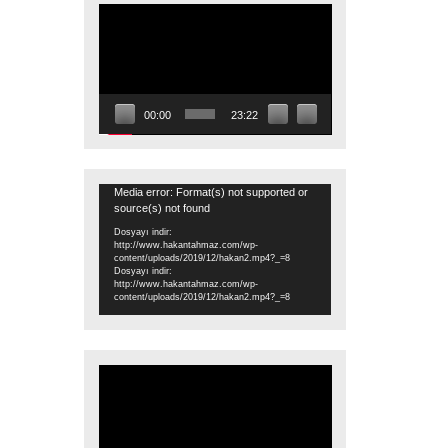
Video
oynatıcı
00:00
23:22
Video
Media error: Format(s) not supported or
source(s) not found
oynatıcı
Dosyayı indir:
http://www.hakantahmaz.com/wp-
content/uploads/2019/12/hakan2.mp4?_=8
Dosyayı indir:
http://www.hakantahmaz.com/wp-
content/uploads/2019/12/hakan2.mp4?_=8
Video
oynatıcı