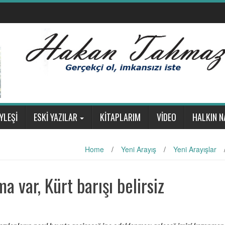
YLEŞİ
ESKİ YAZILAR
KİTAPLARIM
VİDEO
HALKIN N
Home
/
Yeni Arayış
/
Yeni Arayışlar
a var, Kürt barışı belirsiz