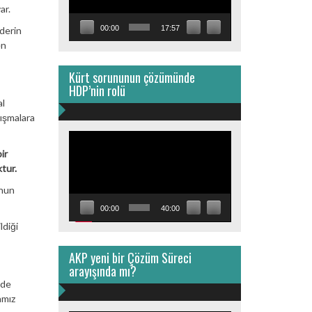
ar.
00:00
17:57
 derin
en
Kürt sorununun çözümünde
HDP’nin rolü
al
rışmalara
Video
oynatıcı
ir
tur.
onun
00:00
40:00
ldiği
AKP yeni bir Çözüm Süreci
arayışında mı?
dde
amız