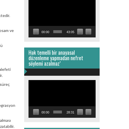
Video
oynatıcı
ktedir.
apsam ve
00:00
43:05
lü
Hak temelli bir anayasal
düzenleme yapmadan nefret
söylemi azalmaz’
alefeti
r.
Video
 süreç
oynatıcı
tegrasyon
00:00
28:31
kalması
atabilir.