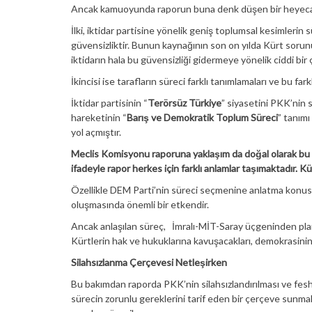
Ancak kamuoyunda raporun buna denk düşen bir heyecan 
İlki, iktidar partisine yönelik geniş toplumsal kesimler
güvensizliktir. Bunun kaynağının son on yılda Kürt sorun
iktidarın hala bu güvensizliği gidermeye yönelik ciddi bi
İkincisi ise tarafların süreci farklı tanımlamaları ve bu far
İktidar partisinin “
Terörsüz Türkiye
” siyasetini PKK’nin s
hareketinin “
Barış ve Demokratik Toplum Süreci
” tanımı
yol açmıştır.
Meclis Komisyonu raporuna yaklaşım da doğal olarak bu fa
ifadeyle rapor herkes için farklı anlamlar taşımaktadır.
Özellikle DEM Parti’nin süreci seçmenine anlatma konusun
oluşmasında önemli bir etkendir.
Ancak anlaşılan süreç, İmralı-MİT-Saray üçgeninden planland
Kürtlerin hak ve hukuklarına kavuşacakları, demokrasinin ö
Silahsızlanma Çerçevesi Netleşirken
Bu bakımdan raporda PKK’nin silahsızlandırılması ve feshi
sürecin zorunlu gereklerini tarif eden bir çerçeve sunm