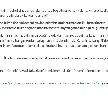
r, faili meçhul cinayetler, işkence köy boşaltma ve köy yakma, kitlesel katlia
run ayıbı olarak kayda geçmelidir.
ına itilmesine yol açacak yaklaşımlardan uzak durmasıdır. Bu hem sürecin
 muhalefetle Kürt seçmen arasına mesafe koyma çabasını boşa düşürmüş
lanların nasıl hayata geçireceğine odaklanması geleceğimizi kazanmanın b
rasinin ve barışın toplumsallaşmasını güçlendirmek. Karanlıkta barış filizl
let ister. Raporun anlamlı kılacak budur. Heyecan yaratamamış olması buna 
r. İktidarın durumu ise rapordaki önerileri nasıl ve ne zaman hayata geçi
nın önündeki “
siyasi takozların
” temizlenmesi sürecin yeni döneminin bekle
.com/yazi/meclis-raporu-silahsizlanma-var-kurt-barisi-belirsiz-12675
yayı