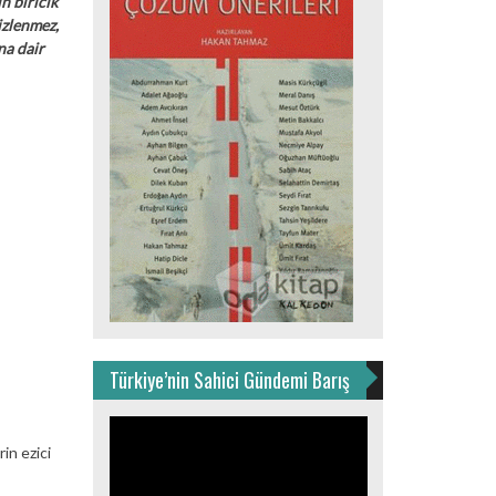
n biricik
izlenmez,
na dair
Türkiye’nin Sahici Gündemi Barış
Video
oynatıcı
in ezici