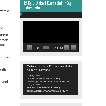
12 Eylül Askeri Darbesinin 40.yılı
dolayısıyla
mlar gibi
Video
tür
.
oynatıcı
iricik
enmez,
dair
00:00
02:33:53
receğine
Video
Media error: Format(s) not supported or
ntisi
source(s) not found
oynatıcı
Dosyayı indir:
http://www.hakantahmaz.com/wp-
nlandı.
content/uploads/2019/12/hakan1.mp4?_=6
Dosyayı indir:
http://www.hakantahmaz.com/wp-
content/uploads/2019/12/hakan1.mp4?_=6