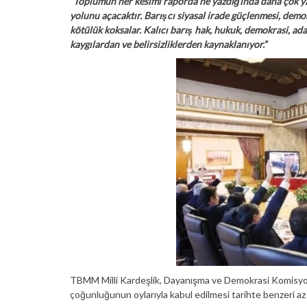
“Toplumun her kesimi raporda ne yazdığında daha çok ya
yolunu açacaktır. Barışcı siyasal irade güçlenmesi, demo
kötülük koksalar. Kalıcı barış hak, hukuk, demokrasi, ad
kaygılardan ve belirsizliklerden kaynaklanıyor.”
TBMM Milli Kardeşlik, Dayanışma ve Demokrasi Komisyon
çoğunluğunun oylarıyla kabul edilmesi tarihte benzeri az 