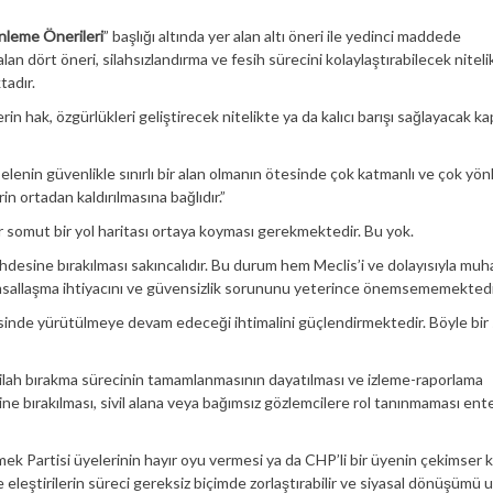
enleme Önerileri
” başlığı altında yer alan altı öneri ile yedinci maddede
 alan dört öneri, silahsızlandırma ve fesih sürecini kolaylaştırabilecek niteli
tadır.
 hak, özgürlükleri geliştirecek nitelikte ya da kalıcı barışı sağlayacak k
lenin güvenlikle sınırlı bir alan olmanın ötesinde çok katmanlı ve çok yön
 ortadan kaldırılmasına bağlıdır.”
ir somut bir yol haritası ortaya koyması gerekmektedir. Bu yok.
desine bırakılması sakıncalıdır. Bu durum hem Meclis’i ve dolayısıyla muh
umsallaşma ihtiyacını ve güvensizlik sorununu yeterince önemsememektedi
sinde yürütülmeye devam edeceği ihtimalini güçlendirmektedir. Böyle bir
silah bırakma sürecinin tamamlanmasının dayatılması ve izleme-raporlama
ne bırakılması, sivil alana veya bağımsız gözlemcilere rol tanınmaması en
k Partisi üyelerinin hayır oyu vermesi ya da CHP’li bir üyenin çekimser 
e eleştirilerin süreci gereksiz biçimde zorlaştırabilir ve siyasal dönüşümü uz