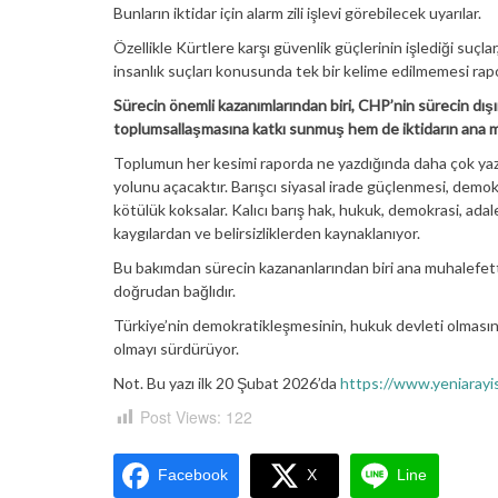
Bunların iktidar için alarm zili işlevi görebilecek uyarılar.
Özellikle Kürtlere karşı güvenlik güçlerinin işlediği suçla
insanlık suçları konusunda tek bir kelime edilmemesi rapo
Sürecin önemli kazanımlarından biri, CHP’nin sürecin dış
toplumsallaşmasına katkı sunmuş hem de iktidarın ana
Toplumun her kesimi raporda ne yazdığında daha çok yazı
yolunu açacaktır. Barışcı siyasal irade güçlenmesi, demok
kötülük koksalar. Kalıcı barış hak, hukuk, demokrasi, ada
kaygılardan ve belirsizliklerden kaynaklanıyor.
Bu bakımdan sürecin kazananlarından biri ana muhalefetti
doğrudan bağlıdır.
Türkiye’nin demokratikleşmesinin, hukuk devleti olması
olmayı sürdürüyor.
Not. Bu yazı ilk 20 Şubat 2026’da
https://www.yeniarayis
Post Views:
122
Facebook
X
Line