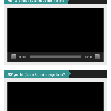
Video
oynatıcı
00:00
40:00
AKP yeni bir Çözüm Süreci arayışında mı?
Video
oynatıcı