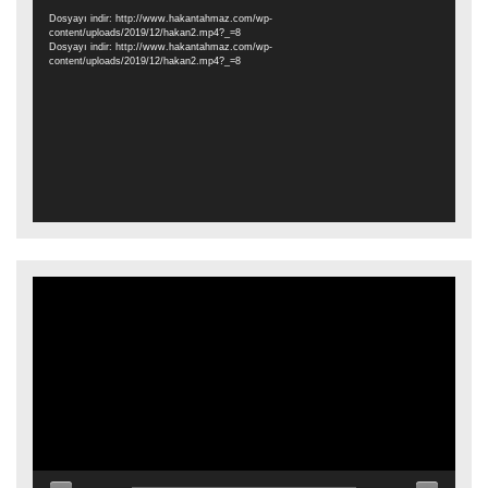
oynatıcı
Dosyayı indir: http://www.hakantahmaz.com/wp-
content/uploads/2019/12/hakan2.mp4?_=8
Dosyayı indir: http://www.hakantahmaz.com/wp-
content/uploads/2019/12/hakan2.mp4?_=8
Video
oynatıcı