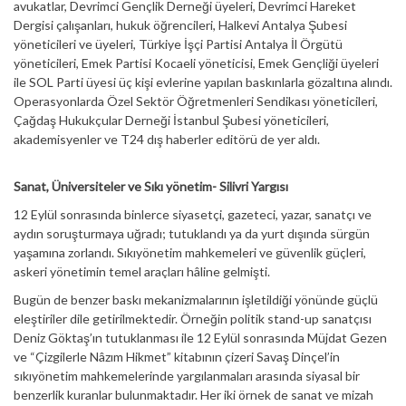
avukatlar, Devrimci Gençlik Derneği üyeleri, Devrimci Hareket
Dergisi çalışanları, hukuk öğrencileri, Halkevi Antalya Şubesi
yöneticileri ve üyeleri, Türkiye İşçi Partisi Antalya İl Örgütü
yöneticileri, Emek Partisi Kocaeli yöneticisi, Emek Gençliği üyeleri
ile SOL Parti üyesi üç kişi evlerine yapılan baskınlarla gözaltına alındı.
Operasyonlarda Özel Sektör Öğretmenleri Sendikası yöneticileri,
Çağdaş Hukukçular Derneği İstanbul Şubesi yöneticileri,
akademisyenler ve T24 dış haberler editörü de yer aldı.
Sanat, Üniversiteler ve Sıkı yönetim- Silivri Yargısı
12 Eylül sonrasında binlerce siyasetçi, gazeteci, yazar, sanatçı ve
aydın soruşturmaya uğradı; tutuklandı ya da yurt dışında sürgün
yaşamına zorlandı. Sıkıyönetim mahkemeleri ve güvenlik güçleri,
askeri yönetimin temel araçları hâline gelmişti.
Bugün de benzer baskı mekanizmalarının işletildiği yönünde güçlü
eleştiriler dile getirilmektedir. Örneğin politik stand-up sanatçısı
Deniz Göktaş’ın tutuklanması ile 12 Eylül sonrasında Müjdat Gezen
ve “Çizgilerle Nâzım Hikmet” kitabının çizeri Savaş Dinçel’in
sıkıyönetim mahkemelerinde yargılanmaları arasında siyasal bir
benzerlik kuranlar bulunmaktadır. Her iki örnek de sanat ve mizah