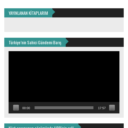
YAYINLANAN KİTAPLARIM
Türkiye’nin Sahici Gündemi Barış
Video
oynatıcı
00:00
17:57
Kürt sorununun çözümünde HDP’nin rolü