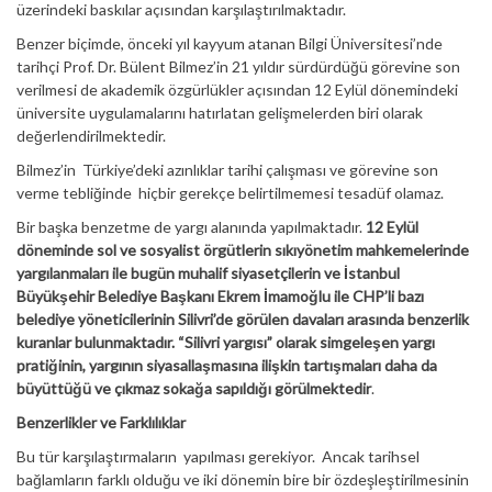
üzerindeki baskılar açısından karşılaştırılmaktadır.
Benzer biçimde, önceki yıl kayyum atanan Bilgi Üniversitesi’nde
tarihçi Prof. Dr. Bülent Bilmez’in 21 yıldır sürdürdüğü görevine son
verilmesi de akademik özgürlükler açısından 12 Eylül dönemindeki
üniversite uygulamalarını hatırlatan gelişmelerden biri olarak
değerlendirilmektedir.
Bilmez’in Türkiye’deki azınlıklar tarihi çalışması ve görevine son
verme tebliğinde hiçbir gerekçe belirtilmemesi tesadüf olamaz.
Bir başka benzetme de yargı alanında yapılmaktadır.
12 Eylül
döneminde sol ve sosyalist örgütlerin sıkıyönetim mahkemelerinde
yargılanmaları ile bugün muhalif siyasetçilerin ve İstanbul
Büyükşehir Belediye Başkanı Ekrem İmamoğlu ile CHP’li bazı
belediye yöneticilerinin Silivri’de görülen davaları arasında benzerlik
kuranlar bulunmaktadır. “Silivri yargısı” olarak simgeleşen yargı
pratiğinin, yargının siyasallaşmasına ilişkin tartışmaları daha da
büyüttüğü ve çıkmaz sokağa sapıldığı görülmektedir
.
Benzerlikler ve Farklılıklar
Bu tür karşılaştırmaların yapılması gerekiyor. Ancak tarihsel
bağlamların farklı olduğu ve iki dönemin bire bir özdeşleştirilmesinin