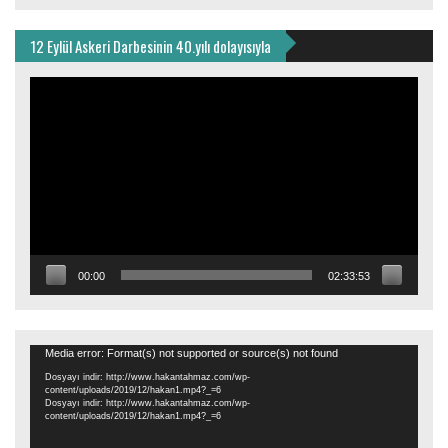
12 Eylül Askeri Darbesinin 40.yılı dolayısıyla
Video
oynatıcı
00:00
02:33:53
Video
Media error: Format(s) not supported or source(s) not found
oynatıcı
Dosyayı indir: http://www.hakantahmaz.com/wp-
content/uploads/2019/12/hakan1.mp4?_=6
Dosyayı indir: http://www.hakantahmaz.com/wp-
content/uploads/2019/12/hakan1.mp4?_=6