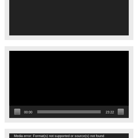
Video
oynatıcı
00:00
23:22
Video
Media error: Format(s) not supported or source(s) not found