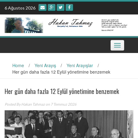
Skip
6 Ağustos 2026
to
content
Toggle
navigation
Home
/
Yeni Arayış
/
Yeni Arayışlar
/
Her gün daha fazla 12 Eylül yönetimine benzemek
Her gün daha fazla 12 Eylül yönetimine benzemek
Posted By
Hakan Tahmaz
on 7 Temmuz 2026