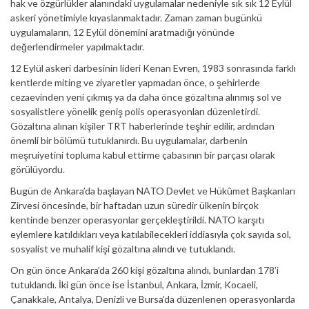
hak ve özgürlükler alanındaki uygulamalar nedeniyle sık sık 12 Eylül
askeri yönetimiyle kıyaslanmaktadır. Zaman zaman bugünkü
uygulamaların, 12 Eylül dönemini aratmadığı yönünde
değerlendirmeler yapılmaktadır.
12 Eylül askeri darbesinin lideri Kenan Evren, 1983 sonrasında farklı
kentlerde miting ve ziyaretler yapmadan önce, o şehirlerde
cezaevinden yeni çıkmış ya da daha önce gözaltına alınmış sol ve
sosyalistlere yönelik geniş polis operasyonları düzenletirdi.
Gözaltına alınan kişiler TRT haberlerinde teşhir edilir, ardından
önemli bir bölümü tutuklanırdı. Bu uygulamalar, darbenin
meşruiyetini topluma kabul ettirme çabasının bir parçası olarak
görülüyordu.
Bugün de Ankara’da başlayan NATO Devlet ve Hükûmet Başkanları
Zirvesi öncesinde, bir haftadan uzun süredir ülkenin birçok
kentinde benzer operasyonlar gerçekleştirildi. NATO karşıtı
eylemlere katıldıkları veya katılabilecekleri iddiasıyla çok sayıda sol,
sosyalist ve muhalif kişi gözaltına alındı ve tutuklandı.
On gün önce Ankara’da 260 kişi gözaltına alındı, bunlardan 178’i
tutuklandı. İki gün önce ise İstanbul, Ankara, İzmir, Kocaeli,
Çanakkale, Antalya, Denizli ve Bursa’da düzenlenen operasyonlarda