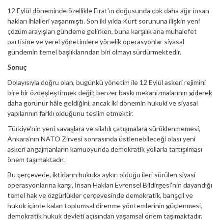
12 Eylül döneminde özellikle Fırat’ın doğusunda çok daha ağır insan
hakları ihlalleri yaşanmıştı. Son iki yılda Kürt sorununa ilişkin yeni
çözüm arayışları gündeme gelirken, buna karşılık ana muhalefet
partisine ve yerel yönetimlere yönelik operasyonlar siyasal
gündemin temel başlıklarından biri olmayı sürdürmektedir.
Sonuç
Dolayısıyla doğru olan, bugünkü yönetim ile 12 Eylül askeri rejimini
bire bir özdeşleştirmek değil; benzer baskı mekanizmalarının giderek
daha görünür hâle geldiğini, ancak iki dönemin hukuki ve siyasal
yapılarının farklı olduğunu teslim etmektir.
Türkiye’nin yeni savaşlara ve silahlı çatışmalara sürüklenmemesi,
Ankara’nın NATO Zirvesi sonrasında üstlenebileceği olası yeni
askeri angajmanların kamuoyunda demokratik yollarla tartışılması
önem taşımaktadır.
Bu çerçevede, iktidarın hukuka aykırı olduğu ileri sürülen siyasi
operasyonlarına karşı, İnsan Hakları Evrensel Bildirgesi’nin dayandığı
temel hak ve özgürlükler çerçevesinde demokratik, barışçıl ve
hukuk içinde kalan toplumsal direnme yöntemlerinin güçlenmesi,
demokratik hukuk devleti açısından yaşamsal önem taşımaktadır.