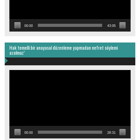
00:00
43:05
Hak temelli bir anayasal düzenleme yapmadan nefret söylemi
azalmaz’
Video
oynatıcı
00:00
28:31