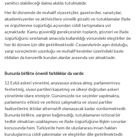
yanıltıcı olabileceği daima akılda tutulmalıdır.
Her iki dönemde de muhalif siyasetçiler, gazeteciler, sanatçılar,
akademisyenler ve aktivistlere yönelik gözaltı ve tutuklamalar ifade
ve örgütlenme özgürlüğü açısından ciddi tartışmalara yol
açmaktadır. Kamu güvenliği gerekçesinin toplantı, gösteri ve ifade
özgürlüğünü sınırlamak amacıyla kullanıldığı yönündeki eleştiriler de
her iki dönem için dile getirilmektedir. Cezaevlerinin aşırı doluluğu,
yargı süreçlerinin uzunluğu ve muhalif kesimler üzerindeki baskı
iddiaları da benzerlik kurulan alanlar arasında yer almaktadır.
Bununla birlikte önemli farklılıklar da vardır.
12 Eylül askeri yönetimi, anayasayı askıya almış, parlamentoyu
feshetmiş, siyasi partileri kapatmış ve ülkeyi doğrudan askeri
yönetimle idare etmiştir. Günümüzde ise seçimler yapılmakta,
parlamento etkisiz ve yetkisiz çalışmakta ve siyasi partiler
faaliyetlerini, iktidar alternatifi olamayacak kadar sürdürmektedir.
Bununla birlikte, yargının bağımsızlığı, tutuklamanın istisnai bir
tedbir olmaktan uzaklaşması ve ifade özgürlüğüne ilişkin sorunlar
konusunda hem Türkiye’de hem de uluslararası insan hakları
kuruluşlarınca ciddi yakınmalar ve eleştiriler dile getirilmektedir.