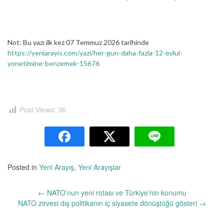
Not: Bu yazı ilk kez 07 Temmuz 2026 tarihinde
https://yeniarayis.com/yazi/her-gun-daha-fazla-12-eylul-
yonetimine-benzemek-15676
Post Views:
36
Posted in
Yeni Arayış
,
Yeni Arayışlar
Yazı
←
NATO’nun yeni rotası ve Türkiye’nin konumu
dolaşımı
NATO zirvesi dış politikanın iç siyasete dönüştüğü gösteri
→