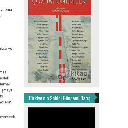
a yapma
e
lükçü ve
umsal
meslek
derhal
alışmaya
bi
Türkiye’nin Sahici Gündemi Barış
kilerin,
Video
oynatıcı
österecek