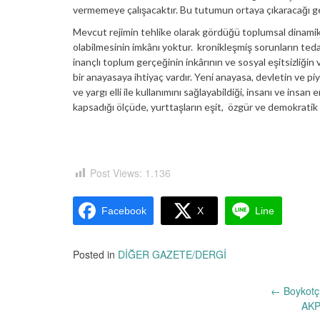
vermemeye çalışacaktır. Bu tutumun ortaya çıkaracağı ger
Mevcut rejimin tehlike olarak gördüğü toplumsal dinami
olabilmesinin imkânı yoktur. kronikleşmiş sorunların tedav
inançlı toplum gerçeğinin inkârının ve sosyal eşitsizliğin 
bir anayasaya ihtiyaç vardır. Yeni anayasa, devletin ve p
ve yargı elli ile kullanımını sağlayabildiği, insanı ve insan
kapsadığı ölçüde, yurttaşların eşit, özgür ve demokratik 
Post Views:
1.136
Facebook
X
Line
Posted in
DİĞER GAZETE/DERGİ
Yazı
←
Boykotçu
AKP