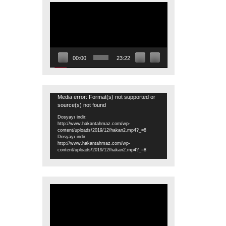
Video
oynatıcı
00:00
23:22
Video
Media error: Format(s) not supported or
source(s) not found
oynatıcı
Dosyayı indir:
http://www.hakantahmaz.com/wp-
content/uploads/2019/12/hakan2.mp4?_=8
Dosyayı indir:
http://www.hakantahmaz.com/wp-
content/uploads/2019/12/hakan2.mp4?_=8
Video
oynatıcı