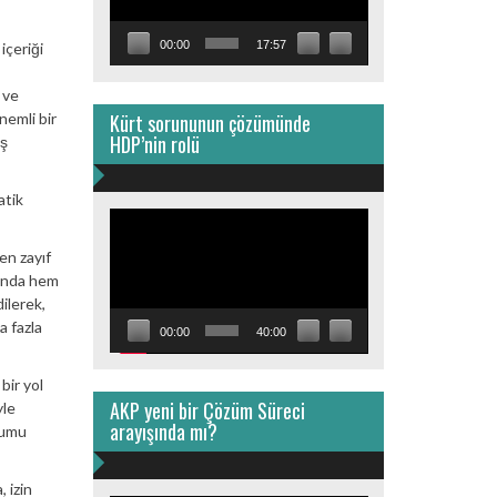
00:00
17:57
içeriği
 ve
Kürt sorununun çözümünde
nemli bir
HDP’nin rolü
aş
atik
Video
oynatıcı
en zayıf
sında hem
ilerek,
a fazla
00:00
40:00
bir yol
AKP yeni bir Çözüm Süreci
yle
arayışında mı?
lumu
 izin