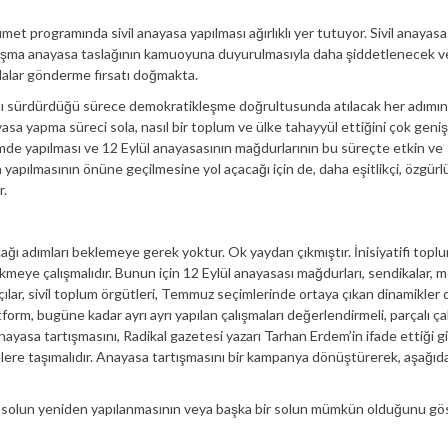
programında sivil anayasa yapılması ağırlıklı yer tutuyor. Sivil anayas
rtışma anayasa taslağının kamuoyuna duyurulmasıyla daha şiddetlenecek v
lalar gönderme fırsatı doğmakta.
rlığını sürdürdüğü sürece demokratikleşme doğrultusunda atılacak her adımın
sa yapma süreci sola, nasıl bir toplum ve ülke tahayyül ettiğini çok geniş
mde yapılması ve 12 Eylül anayasasının mağdurlarının bu süreçte etkin ve
sa yapılmasının önüne geçilmesine yol açacağı için de, daha eşitlikçi, özgür
r.
ağı adımları beklemeye gerek yoktur. Ok yaydan çıkmıştır. İnisiyatifi topl
kmeye çalışmalıdır. Bunun için 12 Eylül anayasası mağdurları, sendikalar, 
anatçılar, sivil toplum örgütleri, Temmuz seçimlerinde ortaya çıkan dinamikler 
form, bugüne kadar ayrı ayrı yapılan çalışmaları değerlendirmeli, parçalı ç
anayasa tartışmasını, Radikal gazetesi yazarı Tarhan Erdem’in ifade ettiği gi
elere taşımalıdır. Anayasa tartışmasını bir kampanya dönüştürerek, aşağıda
 solun yeniden yapılanmasının veya başka bir solun mümkün olduğunu g