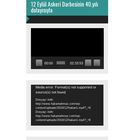
12 Eylül Askeri Darbesinin 40.yılı
dolayısıyla
Video
oynatıcı
00:00
02:33:53
Video
Media error: Format(s) not supported or
source(s) not found
oynatıcı
Dosyayı indir:
http://www.hakantahmaz.com/wp-
content/uploads/2019/12/hakan1.mp4?_=6
Dosyayı indir:
http://www.hakantahmaz.com/wp-
content/uploads/2019/12/hakan1.mp4?_=6