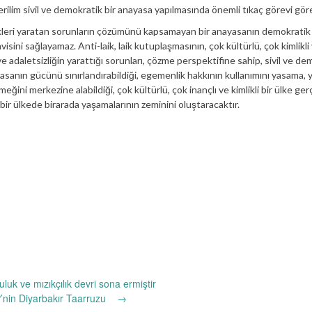
ilim sivil ve demokratik bir anayasa yapılmasında önemli tıkaç görevi göre
kleri yaratan sorunların çözümünü kapsamayan bir anayasanın demokratik
isini sağlayamaz. Anti-laik, laik kutuplaşmasının, çok kültürlü, çok kimlikli
ve adaletsizliğin yarattığı sorunları, çözme perspektifine sahip, sivil ve de
iyasanın gücünü sınırlandırabildiği, egemenlik hakkının kullanımını yasama,
 emeğini merkezine alabildiği, çok kültürlü, çok inançlı ve kimlikli bir ülke ger
bir ülkede birarada yaşamalarının zeminini oluştaracaktır.
luk ve mızıkçılık devri sona ermiştir
’nin Diyarbakır Taarruzu
→