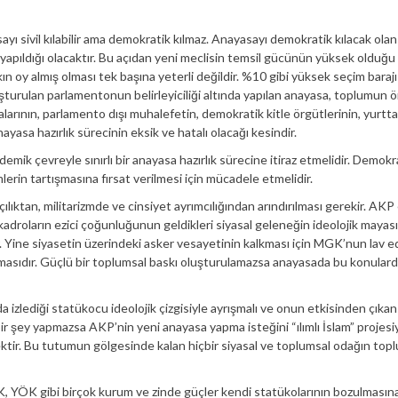
 sivil kılabilir ama demokratik kılmaz. Anayasayı demokratik kılacak olan 
yapıldığı olacaktır. Bu açıdan yeni meclisin temsil gücünün yüksek olduğu
n oy almış olması tek başına yeterli değildir. %10 gibi yüksek seçim barajı
luşturulan parlamentonun belirleyiciliği altında yapılan anayasa, toplumun ö
arının, parlamento dışı muhalefetin, demokratik kitle örgütlerinin, yurtt
nayasa hazırlık sürecinin eksik ve hatalı olacağı kesindir.
mik çevreyle sınırlı bir anayasa hazırlık sürecine itiraz etmelidir. Demokr
lerin tartışmasına fırsat verilmesi için mücadele etmelidir.
ılıktan, militarizmde ve cinsiyet ayrımcılığından arındırılması gerekir. AKP 
kadroların ezici çoğunluğunun geldikleri siyasal geleneğin ideolojik maya
r. Yine siyasetin üzerindeki asker vesayetinin kalkması için MGK’nun lav ed
masıdır. Güçlü bir toplumsal baskı oluşturulamazsa anayasada bu konulard
a izlediği statükocu ideolojik çizgisiyle ayrışmalı ve onun etkisinden çıkan 
bir şey yapmazsa AKP’nin yeni anayasa yapma isteğini “ılımlı İslam” projesi
cektir. Bu tutumun gölgesinde kalan hiçbir siyasal ve toplumsal odağın top
K, YÖK gibi birçok kurum ve zinde güçler kendi statükolarının bozulmasına,