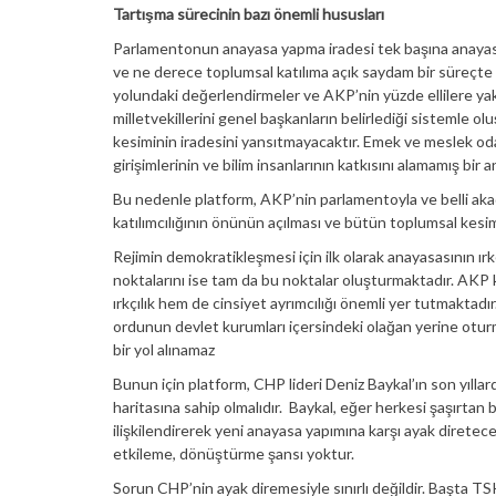
Tartışma sürecinin bazı önemli hususları
Parlamentonun anayasa yapma iradesi tek başına anayasayı
ve ne derece toplumsal katılıma açık saydam bir süreçte 
yolundaki değerlendirmeler ve AKP’nin yüzde ellilere yakı
milletvekillerini genel başkanların belirlediği sistemle o
kesiminin iradesini yansıtmayacaktır. Emek ve meslek odal
girişimlerinin ve bilim insanlarının katkısını alamamış bir a
Bu nedenle platform, AKP’nin parlamentoyla ve belli akade
katılımcılığının önünün açılması ve bütün toplumsal kesim
Rejimin demokratikleşmesi için ilk olarak anayasasının ırkç
noktalarını ise tam da bu noktalar oluşturmaktadır. AKP 
ırkçılık hem de cinsiyet ayrımcılığı önemli yer tutmaktadı
ordunun devlet kurumları içersindeki olağan yerine otur
bir yol alınamaz
Bunun için platform, CHP lideri Deniz Baykal’ın son yıllard
haritasına sahip olmalıdır. Baykal, eğer herkesi şaşırtan 
ilişkilendirerek yeni anayasa yapımına karşı ayak direte
etkileme, dönüştürme şansı yoktur.
Sorun CHP’nin ayak diremesiyle sınırlı değildir. Başta TS