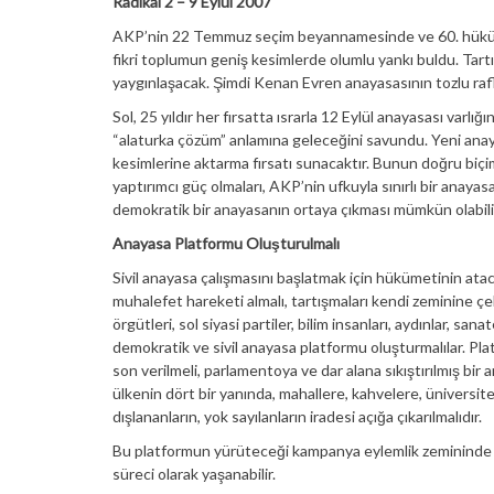
Radikal 2 – 9 Eylül 2007
AKP’nin 22 Temmuz seçim beyannamesinde ve 60. hükümet 
fikri toplumun geniş kesimlerde olumlu yankı buldu. Ta
yaygınlaşacak. Şimdi Kenan Evren anayasasının tozlu raf
Sol, 25 yıldır her fırsatta ısrarla 12 Eylül anayasası va
“alaturka çözüm” anlamına geleceğini savundu. Yeni anaya
kesimlerine aktarma fırsatı sunacaktır. Bunun doğru biçi
yaptırımcı güç olmaları, AKP’nin ufkuyla sınırlı bir anaya
demokratik bir anayasanın ortaya çıkması mümkün olabili
Anayasa Platformu Oluşturulmalı
Sivil anayasa çalışmasını başlatmak için hükümetinin atac
muhalefet hareketi almalı, tartışmaları kendi zeminine çe
örgütleri, sol siyasi partiler, bilim insanları, aydınlar, s
demokratik ve sivil anayasa platformu oluşturmalılar. Plat
son verilmeli, parlamentoya ve dar alana sıkıştırılmış bir 
ülkenin dört bir yanında, mahallere, kahvelere, üniversit
dışlananların, yok sayılanların iradesi açığa çıkarılmalıdır.
Bu platformun yürüteceği kampanya eylemlik zemininde
süreci olarak yaşanabilir.