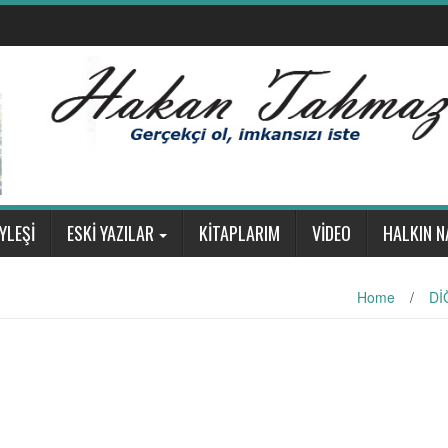
YLEŞİ
ESKİ YAZILAR
KİTAPLARIM
VİDEO
HALKIN N
Home
/
Dİ
l