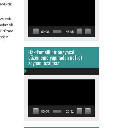
Video
cektir.
oynatıcı
 ve çok
mokratik
 yürütme
00:00
43:05
çeğini
Hak temelli bir anayasal
düzenleme yapmadan nefret
söylemi azalmaz’
Video
oynatıcı
00:00
28:31