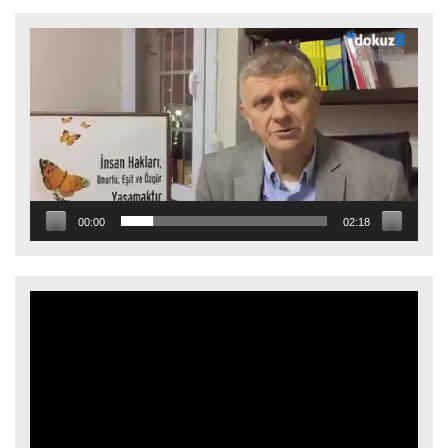
Video
oynatıcı
00:00
02:18
Video
oynatıcı