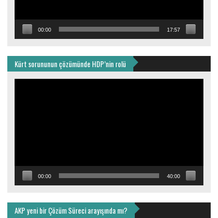
00:00
17:57
Kürt sorununun çözümünde HDP’nin rolü
Video
oynatıcı
00:00
40:00
AKP yeni bir Çözüm Süreci arayışında mı?