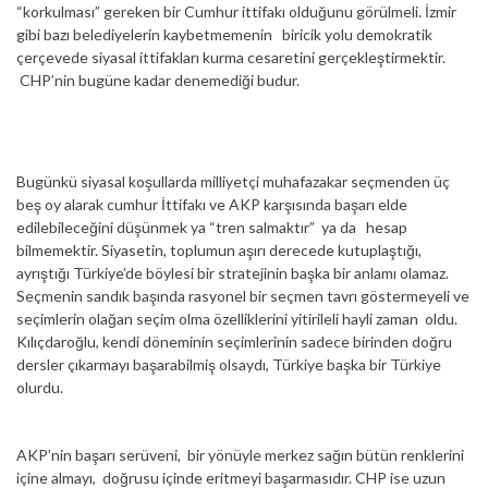
“korkulması” gereken bir Cumhur ittifakı olduğunu görülmeli. İzmir
gibi bazı belediyelerin kaybetmemenin biricik yolu demokratik
çerçevede siyasal ittifakları kurma cesaretini gerçekleştirmektir.
CHP’nin bugüne kadar denemediği budur.
Bugünkü siyasal koşullarda milliyetçi muhafazakar seçmenden üç
beş oy alarak cumhur İttifakı ve AKP karşısında başarı elde
edilebileceğini düşünmek ya “tren salmaktır” ya da hesap
bilmemektir. Siyasetin, toplumun aşırı derecede kutuplaştığı,
ayrıştığı Türkiye’de böylesi bir stratejinin başka bir anlamı olamaz.
Seçmenin sandık başında rasyonel bir seçmen tavrı göstermeyeli ve
seçimlerin olağan seçim olma özelliklerini yitirileli hayli zaman oldu.
Kılıçdaroğlu, kendi döneminin seçimlerinin sadece birinden doğru
dersler çıkarmayı başarabilmiş olsaydı, Türkiye başka bir Türkiye
olurdu.
AKP’nin başarı serüveni, bir yönüyle merkez sağın bütün renklerini
içine almayı, doğrusu içinde eritmeyi başarmasıdır. CHP ise uzun