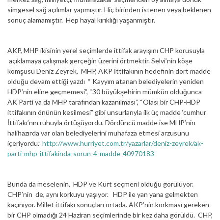
simgesel sağ açılımlar yapmıştır. Hiç birinden istenen veya beklenen
sonuç alamamıştır. Hep hayal kırıklığı yaşanmıştır.
AKP, MHP ikisinin yerel seçimlerde ittifak arayışını CHP korusuyla
açıklamaya çalışmak gerçeğin üzerini örtmektir. Selvi’nin köşe
komşusu Deniz Zeyrek, MHP, AKP İttifakının hedefinin dört madde
olduğu devam ettiği yazdı “ Kayyım atanan belediyelerin yeniden
HDP’nin eline geçmemesi”, “30 büyükşehirin mümkün olduğunca
AK Parti ya da MHP tarafından kazanılması”, “Olası bir CHP-HDP
ittifakının önünün kesilmesi” gibi unsurlarıyla ilk üç madde ‘cumhur
İttifakı’nın ruhuyla örtüşüyordu. Dördüncü madde ise MHP’nin
halihazırda var olan belediyelerini muhafaza etmesi arzusunu
içeriyordu.”
http://www.hurriyet.com.tr/yazarlar/deniz-zeyrek/ak-
parti-mhp-ittifakinda-sorun-4-madde-40970183
Bunda da meselenin, HDP ve Kürt seçmeni olduğu görülüyor.
CHP’nin de, aynı korkuyu yaşıyor. HDP ile yan yana gelmekten
kaçınıyor. Millet ittifakı sonuçları ortada. AKP’nin korkması gereken
bir CHP olmadığı 24 Haziran seçimlerinde bir kez daha görüldü. CHP,