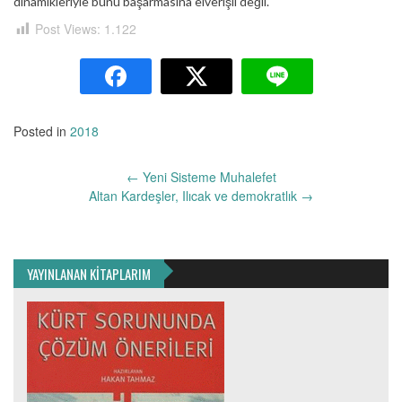
dinamikleriyle bunu başarmasına elverişli değil.
Post Views:
1.122
Posted in
2018
Yazı
←
Yeni Sisteme Muhalefet
dolaşımı
Altan Kardeşler, Ilıcak ve demokratlık
→
YAYINLANAN KİTAPLARIM