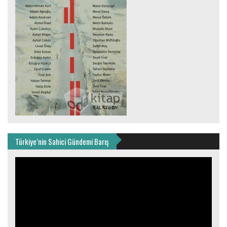
Türkiye’nin Sahici Gündemi Barış
Video
oynatıcı