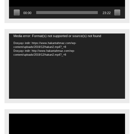
00:00
23:22
Video
Media error: Format(s) not supported or source(s) not found
oynatıcı
Dosyayı indir: https://www.hakantahmaz.com/wp-
content/uploads/2019/12/hakan2.mp4?_=8
Dosyayı indir: http://www.hakantahmaz.com/wp-
content/uploads/2019/12/hakan2.mp4?_=8
Video
oynatıcı