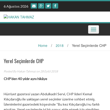
Skip
6 Ağustos 2026
to
content
Toggle
navigation
Home
/
2018
/
Yerel Seçimlerde CHP
Yerel Seçimlerde CHP
Posted By
Hakan Tahmaz
on 28 Eylül 2018
CHP’den 40 yıldır aynı hikâye
Hürriyet gazetesi yazarı Abdulkadri Servi, CHP lideri Kemal
Kılıçdaroğlu ile yaklaşan yerel seçimler üzerine sohbet etmiş.
İzlenimlerini gazetedeki köşesinde “Bu kez Kılıçdaroğlu’nu farklı
gördüm. Yerel seçimlerde iyi bir sonuç elde etmek için şimdiden