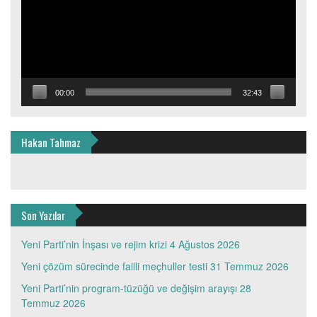
00:00
32:43
Hakan Tahmaz
Son Yazılar
Yeni Parti’nin İnşası ve rejim krizi
4 Ağustos 2026
Yeni çözüm sürecinde failli meçhuller testi
31 Temmuz 2026
Yeni Parti’nin program-tüzüğü ve değişim arayışı
28
Temmuz 2026