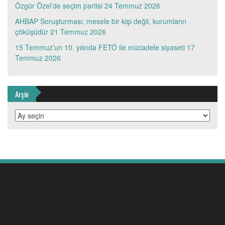
Özgür Özel’de seçim partisi
24 Temmuz 2026
AHBAP Soruşturması: mesele bir kişi değil, kurumların
çöküşüdür
21 Temmuz 2026
15 Temmuz’un 10. yılında FETÖ ile mücadele siyaseti
17
Temmuz 2026
Arşiv
Arşiv