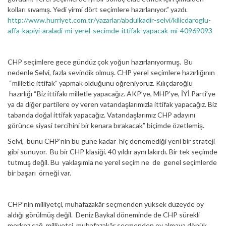
kolları sıvamış. Yedi yirmi dört seçimlere hazırlanıyor.” yazdı.
http://www.hurriyet.com.tr/yazarlar/abdulkadir-selvi/kilicdaroglu-
affa-kapiyi-araladi-mi-yerel-secimde-ittifak-yapacak-mi-40969093
CHP seçimlere gece gündüz çok yoğun hazırlanıyormuş. Bu
nedenle Selvi, fazla sevindik olmuş. CHP yerel seçimlere hazırlığının
“milletle ittifak” yapmak olduğunu öğreniyoruz. Kılıçdaroğlu
hazırlığı “Biz ittifakı milletle yapacağız. AKP’ye, MHP’ye, İYİ Parti’ye
ya da diğer partilere oy veren vatandaşlarımızla ittifak yapacağız. Biz
tabanda doğal ittifak yapacağız. Vatandaşlarımız CHP adayını
görünce siyasi tercihini bir kenara bırakacak” biçimde özetlemiş.
Selvi, bunu CHP’nin bu güne kadar hiç denemediği yeni bir strateji
gibi sunuyor. Bu bir CHP klasiği. 40 yıldır aynı lakırdı. Bir tek seçimde
tutmuş değil. Bu yaklaşımla ne yerel seçim ne de genel seçimlerde
bir başarı örneği var.
CHP’nin milliyetçi, muhafazakâr seçmenden yüksek düzeyde oy
aldığı görülmüş değil. Deniz Baykal döneminde de CHP sürekli
merkez sağ, milliyetçi, muhafazakâr seçmenden oy almaya dönük