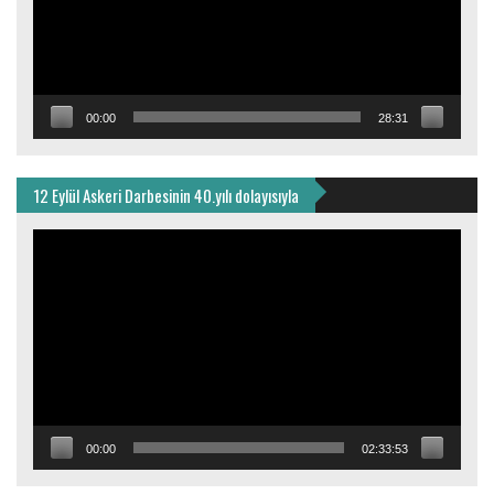
00:00
28:31
12 Eylül Askeri Darbesinin 40.yılı dolayısıyla
Video
oynatıcı
00:00
02:33:53