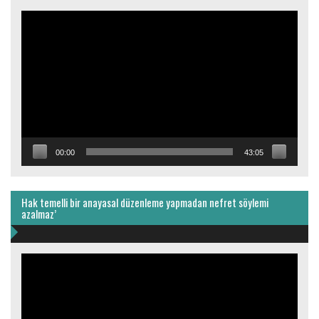
Video
oynatıcı
00:00
43:05
Hak temelli bir anayasal düzenleme yapmadan nefret söylemi
azalmaz’
Video
oynatıcı