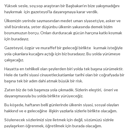
Yüksek sesle, soy,sop araştıran bir Başbakan’ın bize yakışmadığını
haykırmak için gazeteyol’la dayanışmaya karar verdik.
Ülkemizin yerinde saymasından medet uman siyasetçiye, asker ve
sivil bürokrata, yeter düşünbu ülkenin yakasında demek bizim
boynumuzun borçu. Onları durduracak gücün harçına katkı koymak
için buradayız.
Gazeteyol, özgür ve muraffef bir geleceği birlikte kurmak isteğiyle
yola çıkanlara kucağını açtığı için biz buradayız. Bu yolda yürümeye
çalışacağız.
Hayatta en tehlikeli olan şeylerden biri yolda tek başına yürümektir.
Hele de tarihi siyasi cinayetler,katiamlar tarihi olan bir coğrafyada bir
başına tek bir adım dahi atmak büyük bir risk.
Zaten biz de tek başımıza yola çıkmadık. Sizlerin eleştiri, öneri ve
dayanışmasıyla bu yolda birlikte yürüyeceğiz.
Bu köşede, haftanın belli günlerinde ülkenin siyasi, sosyal olayları
hakkınd ve e geleceğine ilişkin yazılarla sizlerle birlikte olacağım.
Söylenecek sözlerimizi size iletmek için değil, sözümüzü sizinle
paylaşırken öğrenmek, öğretilmek için burada olacağım.