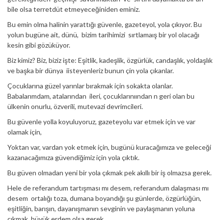
bile olsa terretdüt etmeyeceğiniden eminiz.
Bu emin olma halinin yarattığı güvenle, gazeteyol, yola çıkıyor. Bu
yolun bugüne ait, dünü, bizim tarihimizi sırtlamaış bir yol olacağı
kesin gibi gözüküyor.
Biz kimiz? Biz, biziz işte: Eşitlik, kadeşlik, özgürlük, candaşlık, yoldaşlık
ve başka bir dünya iisteyenleriz bunun çin yola çıkanlar.
Çocuklarına güzel yarınlar bırakmak için sokakta olanlar.
Babalarımdam, atalarından ileri, çocuklarınıından n geri olan bu
ülkenin onurlu, özverili, mutevazi devrimcileri.
Bu güvenle yolla koyuluyoruz, gazeteyolu var etmek için ve var
olamak için,
Yoktan var, vardan yok etmek için, bugünü kuracağımıza ve geleceği
kazanacağımıza güvendiğimiz için yola çıktık.
Bu güven olmadan yeni bir yola çıkmak pek akıllı bir iş olmazsa gerek.
Hele de referandum tartışması mı desem, referandum dalaşması mı
desem ortalığı toza, dumana boyandığı şu günlerde, özgürlüğün,
eşitliğin, barışın, dayanışmanın sevginin ve paylaşmanın yoluna
çıkmak büyük erdem olsa gerek.