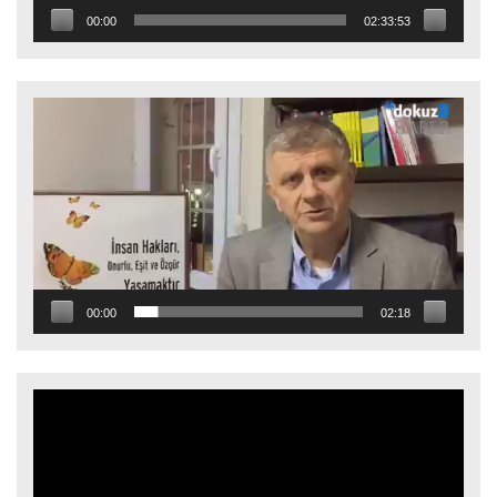
00:00
02:33:53
Video
oynatıcı
00:00
02:18
Video
oynatıcı