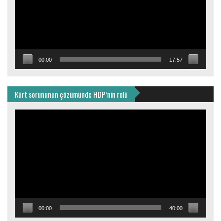
00:00
17:57
Kürt sorununun çözümünde HDP’nin rolü
Video
oynatıcı
00:00
40:00