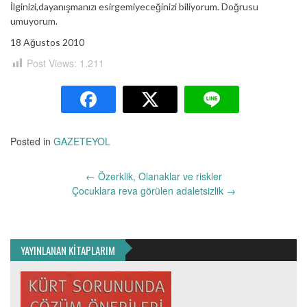
İlginizi,dayanışmanızı esirgemiyeceğinizi biliyorum. Doğrusu
umuyorum.
18 Ağustos 2010
Post Views:
1.211
Posted in
GAZETEYOL
Yazı
←
Özerklik, Olanaklar ve riskler
dolaşımı
Çocuklara reva görülen adaletsizlik
→
YAYINLANAN KİTAPLARIM