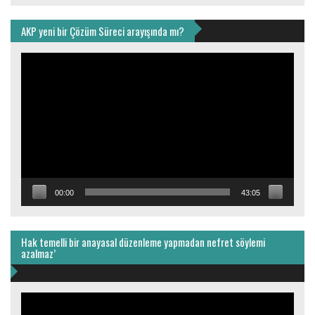
AKP yeni bir Çözüm Süreci arayışında mı?
Video
oynatıcı
00:00
43:05
Hak temelli bir anayasal düzenleme yapmadan nefret söylemi
azalmaz’
Video
oynatıcı