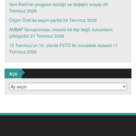
Yeni Parti’nin program-tüzüğü ve değişim arayışı
28
Temmuz 2026
Özgür Özel’de seçim partisi
24 Temmuz 2026
AHBAP Soruşturması: mesele bir kişi değil, kurumların
çöküşüdür
21 Temmuz 2026
15 Temmuz’un 10. yılında FETÖ ile mücadele siyaseti
17
Temmuz 2026
Arşiv
Arşiv