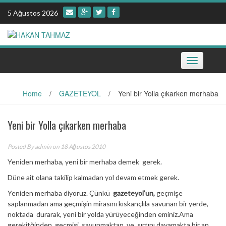
Skip
5 Ağustos 2026
to
content
Toggle
navigation
Home
/
GAZETEYOL
/
Yeni bir Yolla çıkarken merhaba
Yeni bir Yolla çıkarken merhaba
Posted By
admin
on 18 Ağustos 2010
Yeniden merhaba, yeni bir merhaba demek gerek.
Düne ait olana takilip kalmadan yol devam etmek gerek.
Yeniden merhaba diyoruz. Çünkü
gazeteyol’un,
geçmişe
saplanmadan ama geçmişin mirasını kıskançlıla savunan bir yerde,
noktada durarak, yeni bir yolda yürüyeceğinden eminiz.Ama
gerekitğinden geçmişi savunmaktan ve sırtını dayamakta bir an