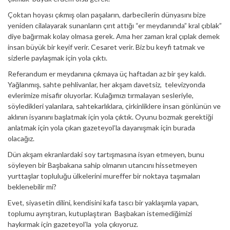
Çoktan hoyası çıkmış olan paşaların, darbecilerin dünyasını bize
yeniden cilalayarak sunanların çırıt attığı “er meydanında” kral çıblak”
diye bağırmak kolay olmasa gerek. Ama her zaman kral çıplak demek
insan büyük bir keyif verir. Cesaret verir. Biz bu keyfi tatmak ve
sizlerle paylaşmak için yola çıktı.
Referandum er meydanına çıkmaya üç haftadan az bir şey kaldı.
Yağlanmış, sahte pehlivanlar, her akşam davetsiz, televizyonda
evlerimize misafir oluyorlar. Kulağımızı tırmalayan sesleriyle,
söyledikleri yalanlara, sahtekarlıklara, çirkinliklere insan gönlünün ve
aklının isyanını başlatmak için yola çıktık. Oyunu bozmak gerektiği
anlatmak için yola çıkan gazeteyol’la dayanışmak için burada
olacağız.
Dün akşam ekranlardaki soy tartışmasına isyan etmeyen, bunu
söyleyen bir Başbakana sahip olmanın utancını hissetmeyen
yurttaşlar topluluğu ülkelerini mureffer bir noktaya taşımaları
beklenebilir mi?
Evet, siyasetin dilini, kendisini kafa tascı bir yaklaşımla yapan,
toplumu ayrıştıran, kutuplaştıran Başbakan istemediğimizi
haykırmak için gazeteyol’la yola çıkıyoruz.