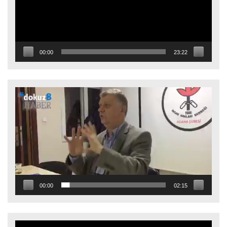
00:00
23:22
Video
oynatıcı
00:00
02:15
Video