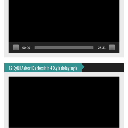
00:00
28:31
12 Eylül Askeri Darbesinin 40.yılı dolayısıyla
Video
oynatıcı