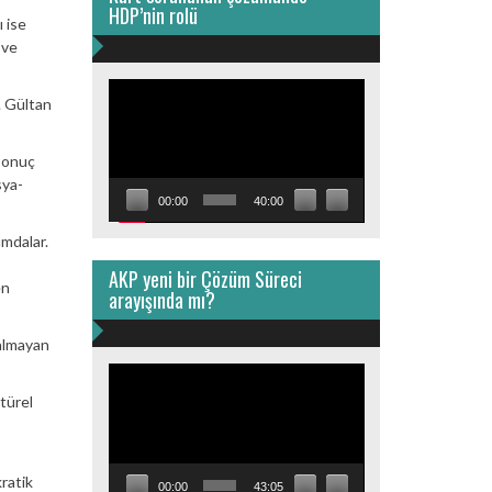
HDP’nin rolü
ı ise
 ve
Video
ı. Gültan
oynatıcı
 sonuç
sya-
00:00
40:00
umdalar.
AKP yeni bir Çözüm Süreci
en
arayışında mı?
 almayan
Video
oynatıcı
türel
ratik
00:00
43:05