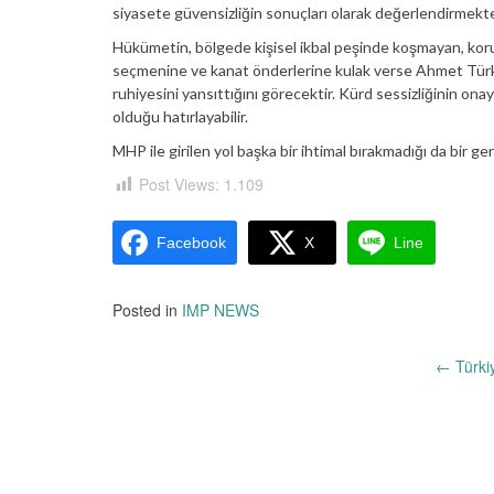
siyasete güvensizliğin sonuçları olarak değerlendirmekte
Hükümetin, bölgede kişisel ikbal peşinde koşmayan, korucu
seçmenine ve kanat önderlerine kulak verse Ahmet Türk’ü
ruhiyesini yansıttığını görecektir. Kürd sessizliğinin ona
olduğu hatırlayabilir.
MHP ile girilen yol başka bir ihtimal bırakmadığı da bir 
Post Views:
1.109
Facebook
X
Line
Posted in
IMP NEWS
Yazı
←
Türk
dolaşımı