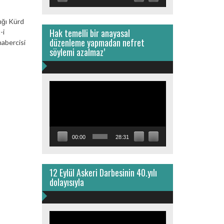
dığı Kürd
Hak temelli bir anayasal
-i
düzenleme yapmadan nefret
habercisi
söylemi azalmaz’
Video
oynatıcı
00:00
28:31
12 Eylül Askeri Darbesinin 40.yılı
dolayısıyla
Video