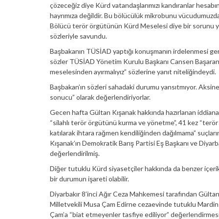
çözeceğiz diye Kürd vatandaşlarımızı kandıranlar hesabını
hayrımıza değildir. Bu bölücülük mikrobunu vücudumuzda
Bölücü terör örgütünün Kürd Meselesi diye bir sorunu yo
sözleriyle savundu.
Başbakanın TÜSİAD yaptığı konuşmanın irdelenmesi gerek ç
sözler TÜSİAD Yönetim Kurulu Başkanı Cansen Başaran Sy
meselesinden ayırmalıyız” sözlerine yanıt niteliğindeydi.
Başbakan’ın sözleri sahadaki durumu yansıtmıyor. Aksine K
sonucu” olarak değerlendiriyorlar.
Gecen hafta Gültan Kışanak hakkında hazırlanan iddian
“silahlı terör örgütünü kurma ve yönetme”, 41 kez “terör
katılarak ihtara rağmen kendiliğinden dağılmama” suçların
Kışanak’ın Demokratik Barış Partisi Eş Başkanı ve Diyar
değerlendirilmiş.
Diğer tutuklu Kürd siyasetçiler hakkında da benzer içeri
bir durumun işareti olabilir.
Diyarbakır 8’inci Ağır Ceza Mahkemesi tarafından Gültan
Milletvekili Musa Çam Edirne cezaevinde tutuklu Mardi
Çam’a “biat etmeyenler tasfiye ediliyor” değerlendirme