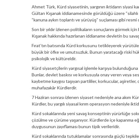
Ahmet Türk, Kürd siyasetinin, yargının iktidarın siyasi ka
Gültan Kışanak iddianamesinde görüldüğü üzere “silahl
“kanuna aykırı toplantı ve yürüyüş” suçlaması gibi resmi 
Son bir yıldır izlenen politikaların sonuçlarını görmek içi
Kışanak hakkında hazırlanan iddianame devletin bu savaşı 
Fırat’tın batısında Kürd korkusunu tetikleyerek yürütüle
büyük bir öfke ve umutsuzluk. Bunun yaratacağı riski hü
psikolojik ve kültüreldir.
Kürd siyasetçilerin yargısal işlemle karşıya bulunduğuna
Bunlar, devlet baskısı ve korkusuyla onay veren veya sess
kaybetme kaygısı taşıyan partililer, korkucular, aşiretle
muhafazakâr Kürdlerdir.
7 Haziran sonrası izlenen siyaset nedeniyle ana akım Kürd
Kürdler, bu yargılı siyasal kırım operasyon nedeniyle iktida
Kürd sokaklarında yeni savaş konseptinin yürürlüğe sokulm
çözülme ve çürüme yaşanıyor. Kürdlerde içe kapanma eği
duygusunun zayıflaması bunun tipik verileridir.
Kürd sokaklarında tutuklamalar sonrasında güçlü tepkileri