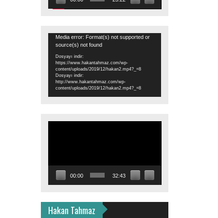
Video
Media error: Format(s) not supported or
source(s) not found
oynatıcı
Dosyayı indir:
https://www.hakantahmaz.com/wp-
content/uploads/2019/12/hakan2.mp4?_=8
Dosyayı indir:
http://www.hakantahmaz.com/wp-
content/uploads/2019/12/hakan2.mp4?_=8
Video
oynatıcı
00:00
32:43
Hakan Tahmaz