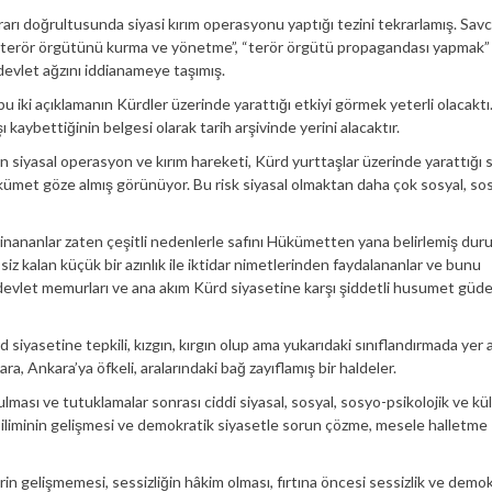
rarı doğrultusunda siyasi kırım operasyonu yaptığı tezini tekrarlamış. Savc
ı terör örgütünü kurma ve yönetme”, “terör örgütü propagandası yapmak”
devlet ağzını iddianameye taşımış.
n bu iki açıklamanın Kürdler üzerinde yarattığı etkiyi görmek yeterli olacakt
kaybettiğinin belgesi olarak tarih arşivinde yerini alacaktır.
n siyasal operasyon ve kırım hareketi, Kürd yurttaşlar üzerinde yarattığı
kümet göze almış görünüyor. Bu risk siyasal olmaktan daha çok sosyal, so
 inananlar zaten çeşitli nedenlerle safını Hükümetten yana belirlemiş dur
iz kalan küçük bir azınlık ile iktidar nimetlerinden faydalananlar ve bunu
r, devlet memurları ve ana akım Kürd siyasetine karşı şiddetli husumet güd
 siyasetine tepkili, kızgın, kırgın olup ama yukarıdaki sınıflandırmada yer
ra, Ankara’ya öfkeli, aralarındaki bağ zayıflamış bir haldeler.
ası ve tutuklamalar sonrası ciddi siyasal, sosyal, sosyo-psikolojik ve kül
liminin gelişmesi ve demokratik siyasetle sorun çözme, mesele halletme
n gelişmemesi, sessizliğin hâkim olması, fırtına öncesi sessizlik ve demok