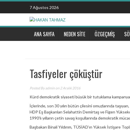
Skip
7 Ağustos 2026
to
content
ANA SAYFA
NEDEN SİTE
ÖZGEÇMİŞ
SÖ
Tasfiyeler çöküştür
Posted By
admin
on 2 Aralık 2016
Kürd demokratik siyaseti büyük bir tutuklama kampanyası
İçlerinde, son 30 yılın bütün çilesini omuzlarında taşıya
HDP Eş Başkanları Selahattin Demirtaş ve Figen Yüksekd
1990’lı yılların çetin savaş koşullarında demokratik müca
Başbakan Binali Yıldırım, TÜSİAD’ın Yüksek İstişare Topl