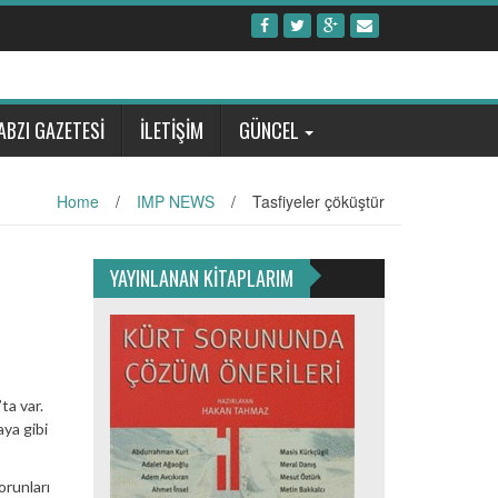
ABZI GAZETESİ
İLETİŞİM
GÜNCEL
Home
/
IMP NEWS
/
Tasfiyeler çöküştür
YAYINLANAN KİTAPLARIM
ta var.
ya gibi
orunları