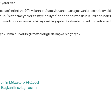
 yarar var.
 aşiretleri ve 90’lı yılların intikamıyla yanıp tutuşmayanlar dışında oy al
n “biat etmeyenler tasfiye ediliyor” değerlendirmesinin Kürdlerin halet
y olmadığını ve demokratik siyasette yapılan tasfiyeler büyük bir volkanın 
gerçek. Ama bu yolun çıkmaz olduğu da başka bir gerçek.
iye’nin Müzakere Hikâyesi
Başkanlık uzlaşması
→