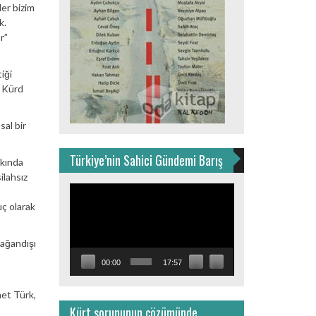
ler bizim
k.
r”
iği
i Kürd
sal bir
Türkiye’nin Sahici Gündemi Barış
kkında
ilahsız
Video
oynatıcı
uç olarak
lağandışı
00:00
17:57
et Türk,
Kürt sorununun çözümünde