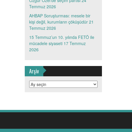
Özgür Özel’de seçim partisi
24
Temmuz 2026
AHBAP Soruşturması: mesele bir
kişi değil, kurumların çöküşüdür
21
Temmuz 2026
15 Temmuz’un 10. yılında FETÖ ile
mücadele siyaseti
17 Temmuz
2026
Arşiv
Arşiv