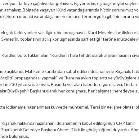
 veriyor. İfadeye çağrılıyorlar gelmiyor. Eş yönetim, eş başkan gibi söylem
n atmalıyız. Bölgede yaşayan Kürd vatandaşlarımızla hiçbir sorunumuz yo
k. Sorun oradaki vatandaşlarımızın bölücü terör örgütü gibi bir sorunu va
ok farklı yönleri var. İlginç bir konuşmaydı. Kürd Meselesi’ne ilişkin ett
mes’in, toplantının açılış konuşmasında sarf ettiği “terörle mücadeley
ürdler, bu tutuklamaları “Kürdlerin hala tehdit olarak algılanmasının siya
ame açıklandı. Mahkeme tarafından kabul edilen iddianamede Kışanak, ha
 örgütü propagandası yapmak” ve “kanuna aykırı toplantı ve yürüyüşlere s
dan 230 yıl ceza isteniyor. Basında yer alan haberlere göre savcı, Gültan
bakır Büyükşehir Başkanı olarak her konuşması, her çalışması neredeyse s
kte iddianame hazırlanması kuvvetle muhtemel. Tersi bir gelişme olması o
 Kışanak hakkında hazırlanan iddianamenin kabul edildiği gün CHP İzmir
n Büyükşehir Belediye Başkanı Ahmet Türk ile görüştüğünü duyurdu. Ahm
sinde bulunmuş.