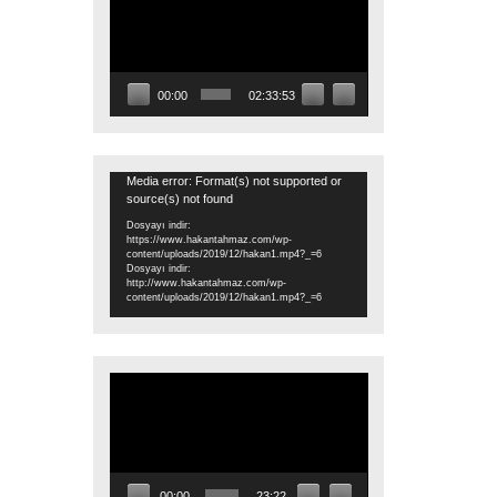
oynatıcı
00:00
02:33:53
Video
Media error: Format(s) not supported or
source(s) not found
oynatıcı
Dosyayı indir:
https://www.hakantahmaz.com/wp-
content/uploads/2019/12/hakan1.mp4?_=6
Dosyayı indir:
http://www.hakantahmaz.com/wp-
content/uploads/2019/12/hakan1.mp4?_=6
Video
oynatıcı
00:00
23:22