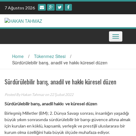
Skip
7 Ağustos 2026
to
content
Toggle
navigation
Home
/
Tükenmez Sitesi
/
Sürdürülebilir barış, anadil ve hakkı küresel düzen
Sürdürülebilir barış, anadil ve hakkı küresel düzen
Posted By
Hakan Tahmaz
on 22 Şubat 2022
Sürdürülebilir barış, anadil hakkı ve küresel düzen
Birleşmiş Milletler (BM); 2. Dünya Savaşı sonrası, insanlığın yaşadığı
büyük yıkım sonrasında sürdürülebilir bir barışı güvence altına almak
için kurulan en köklü, kapsamlı, yerleşik ve prestijli uluslararası bir
kurum olma özelliğini hala büyük ölçüde muhafaza ediyor.