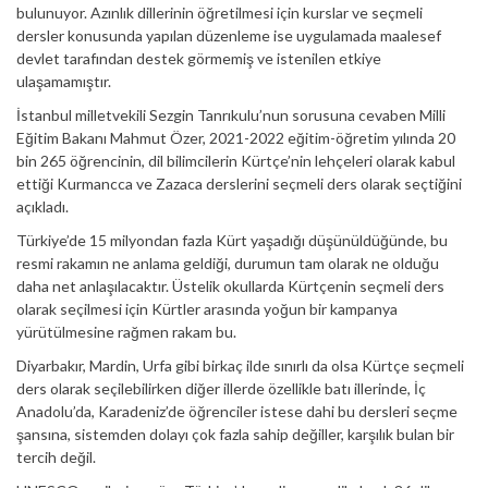
bulunuyor. Azınlık dillerinin öğretilmesi için kurslar ve seçmeli
dersler konusunda yapılan düzenleme ise uygulamada maalesef
devlet tarafından destek görmemiş ve istenilen etkiye
ulaşamamıştır.
İstanbul milletvekili Sezgin Tanrıkulu’nun sorusuna cevaben Milli
Eğitim Bakanı Mahmut Özer, 2021-2022 eğitim-öğretim yılında 20
bin 265 öğrencinin, dil bilimcilerin Kürtçe’nin lehçeleri olarak kabul
ettiği Kurmancca ve Zazaca derslerini seçmeli ders olarak seçtiğini
açıkladı.
Türkiye’de 15 milyondan fazla Kürt yaşadığı düşünüldüğünde, bu
resmi rakamın ne anlama geldiği, durumun tam olarak ne olduğu
daha net anlaşılacaktır. Üstelik okullarda Kürtçenin seçmeli ders
olarak seçilmesi için Kürtler arasında yoğun bir kampanya
yürütülmesine rağmen rakam bu.
Diyarbakır, Mardin, Urfa gibi birkaç ilde sınırlı da olsa Kürtçe seçmeli
ders olarak seçilebilirken diğer illerde özellikle batı illerinde, İç
Anadolu’da, Karadeniz’de öğrenciler istese dahi bu dersleri seçme
şansına, sistemden dolayı çok fazla sahip değiller, karşılık bulan bir
tercih değil.