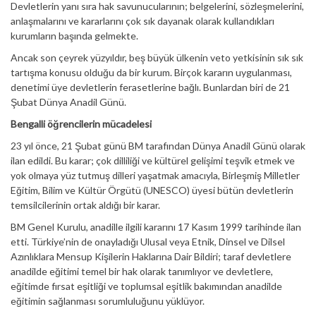
Devletlerin yanı sıra hak savunucularının; belgelerini, sözleşmelerini,
anlaşmalarını ve kararlarını çok sık dayanak olarak kullandıkları
kurumların başında gelmekte.
Ancak son çeyrek yüzyıldır, beş büyük ülkenin veto yetkisinin sık sık
tartışma konusu olduğu da bir kurum. Birçok kararın uygulanması,
denetimi üye devletlerin ferasetlerine bağlı. Bunlardan biri de 21
Şubat Dünya Anadil Günü.
Bengalli öğrencilerin mücadelesi
23 yıl önce, 21 Şubat günü BM tarafından Dünya Anadil Günü olarak
ilan edildi. Bu karar; çok dilliliği ve kültürel gelişimi teşvik etmek ve
yok olmaya yüz tutmuş dilleri yaşatmak amacıyla, Birleşmiş Milletler
Eğitim, Bilim ve Kültür Örgütü (UNESCO) üyesi bütün devletlerin
temsilcilerinin ortak aldığı bir karar.
BM Genel Kurulu, anadille ilgili kararını 17 Kasım 1999 tarihinde ilan
etti. Türkiye’nin de onayladığı Ulusal veya Etnik, Dinsel ve Dilsel
Azınlıklara Mensup Kişilerin Haklarına Dair Bildiri; taraf devletlere
anadilde eğitimi temel bir hak olarak tanımlıyor ve devletlere,
eğitimde fırsat eşitliği ve toplumsal eşitlik bakımından anadilde
eğitimin sağlanması sorumluluğunu yüklüyor.