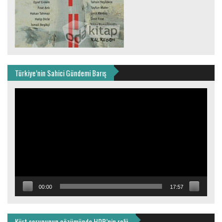
Türkiye’nin Sahici Gündemi Barış
Video
oynatıcı
00:00
17:57
Kürt sorununun çözümünde HDP’nin rolü