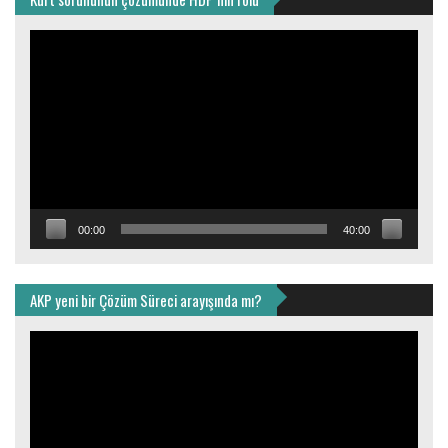
Video
oynatıcı
00:00
40:00
AKP yeni bir Çözüm Süreci arayışında mı?
Video
oynatıcı