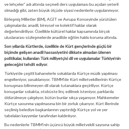
ve lehçeler” adı altında seçmeli ders uygulaması bu açıdan yeterli
olmadığı gibi, zaten büyük ölçüde siyasi nedenlerle uygulanmıyor.
Birleşmiş Milletler (BM), AGİT ve Avrupa Konseyinde yürütülen
çalışmalarda; anadil, bireysel ve kolektif haklar olarak
değerlendiriliyor. Özellikle kültürel haklar kapsamında birçok
uluslararası sözleşmelerde anadilde eğitim hakkı koruma altında.
Son yıllarda Kürtlerde, özellikle de Kürt gençlerinde güçlü bir
biçimde gelişen anadil hassasiyetini dikkate almadan izlenen
politikalar, kullanılan Türk milliyetçisi dil ve uygulamalar Türkiye’nin
geleceğini tehdit ediyor
.
Türkiye’de çeşitli bahanelerle sokaklarda Kürtçe müzik yapılması
engelleniyor, yasaklanıyor. TBMM’de Kürt milletvekillerinin Kürtçe
konuşması bilinmeyen dil olarak tutanaklara geçiriliyor. Kürtçe
konuşanlar sokakta, otobüste linç edilmek isteniyor, parklarda
öldürülmeye çalışılıyor, bütün bunlar sıkça yaşanıyor. Mahkemeler
Kürtçe savunma yapılmasına bin bir zorluk çıkarıyor. Kürt illerinde
seçilmiş belediye başkanlarının yaptırdığı Kürtçe yol ve yer
tabelaları kayyımlar tarafından kaldırılıyor.
Bu nedenlerle TBMM’nin üçüncü büyük milletvekili sayısına sahip