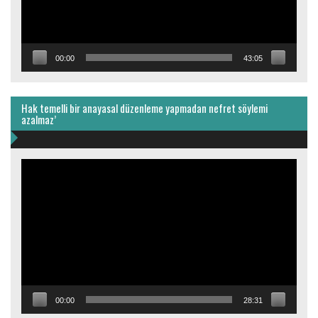
00:00
43:05
Hak temelli bir anayasal düzenleme yapmadan nefret söylemi
azalmaz’
Video
oynatıcı
00:00
28:31