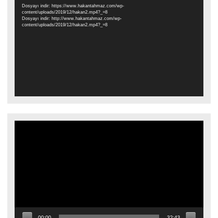
oynatıcı
Dosyayı indir: https://www.hakantahmaz.com/wp-
content/uploads/2019/12/hakan2.mp4?_=8
Dosyayı indir: http://www.hakantahmaz.com/wp-
content/uploads/2019/12/hakan2.mp4?_=8
Video
oynatıcı
00:00
32:43