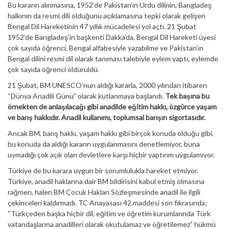
Bu kararın alınmasına, 1952’de Pakistan’ın Urdu dilinin, Bangladeş
halkının da resmi dili olduğunu açıklamasına tepki olarak gelişen
Bengal Dil Hareketinin 47 yıllık mücadelesi yol açtı. 21 Şubat
1952’de Bangladeş’in başkenti Dakka’da, Bengal Dil Hareketi üyesi
çok sayıda öğrenci, Bengal alfabesiyle yazabilme ve Pakistan’ın
Bengal dilini resmi dil olarak tanıması talebiyle eylem yaptı, eylemde
çok sayıda öğrenci öldürüldü.
21 Şubat, BM UNESCO’nun aldığı kararla, 2000 yılından itibaren
“Dünya Anadili Günü” olarak kutlanmaya başlandı.
Tek başına bu
örnekten de anlaşılacağı gibi anadilde eğitim hakkı, özgürce yaşam
ve barış hakkıdır. Anadil kullanımı, toplumsal barışın sigortasıdır.
Ancak BM, barış hakkı, yaşam hakkı gibi birçok konuda olduğu gibi,
bu konuda da aldığı kararın uygulanmasını denetlemiyor, buna
uymadığı çok açık olan devletlere karşı hiçbir yaptırım uygulamıyor.
Türkiye de bu karara uygun bir sorumlulukla hareket etmiyor.
Türkiye, anadil haklarına dair BM bildirisini kabul etmiş olmasına
rağmen, halen BM Çocuk Hakları Sözleşmesinde anadil ile ilgili
çekinceleri kaldırmadı. TC Anayasası 42.maddesi son fıkrasında;
“Türkçeden başka hiçbir dil, eğitim ve öğretim kurumlarında Türk
vatandaşlarına anadilleri olarak okutulamaz ve öğretilemez” hükmü