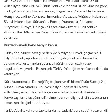
UNESCO verilerine göre Türkiye’de yerli ve anadil olarak 36 dil
kullanılıyor. Yine UNESCO’nun Tehlike Altındaki Diller Atlasına göre,
Türkiye’de Kapadokya Yunancası, Gagavuzca, Zazaca, Hertevince,
Hemşince, Ladino, Abhazca, Ermenice, Abazaca, Adığece, Kabardey
Şivesi, Mlahso batı Süryanice, Pontus Yunancası, Romanca,
Süryanice, Turoyo, Ubıhça ve Lazca olmak üzere 18 dil tehlike
altında. Ubik, Mlahso ve Kapadokya Yunancası tamamen yok olmuş
durumda.
Kürtlerin anadil hakkı barışın kapısı
Türkiye’de, Suriye savaşı nedeniyle 5 milyon Suriyeli göçmenin 1
milyonu okul çağındaki çocuk. Bu Suriyeli çocukların büyük bir
bölümü okul ortamından ve anadil eğitiminden uzak ve zor
koşullarda yaşıyorlar. Bu gerçek Türkiye’nin eğitim haritasını daha da
karartıyor.
Kürt Araştırmaları Derneği Eş başkanı ve dil bilimci Eyüp Subaşı 21
Şubat Dünya Anadili Günü vesilesiyle “eğitim dili olarak
kullanılmayan bir dilin dar bir çerçevede kaldığını, dilin kendisini
ileriye taşıyamayacağını, dilin ölmemesi ve gelişmesi için statüsünün
olması gerektiğini hatırlatıyor.
Türkiye’de ilkokul ve ortaokullarda haftada iki ders saati “yaşayan dil