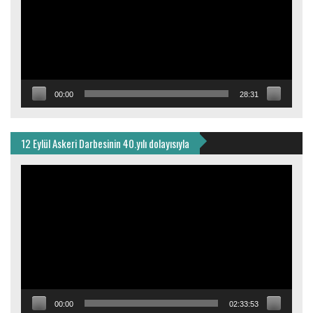
00:00
28:31
12 Eylül Askeri Darbesinin 40.yılı dolayısıyla
Video
oynatıcı
00:00
02:33:53