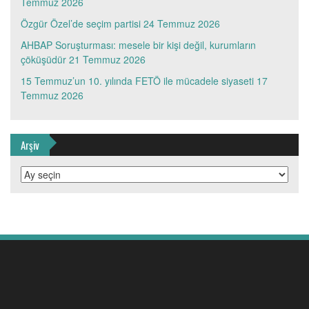
Temmuz 2026
Özgür Özel’de seçim partisi
24 Temmuz 2026
AHBAP Soruşturması: mesele bir kişi değil, kurumların
çöküşüdür
21 Temmuz 2026
15 Temmuz’un 10. yılında FETÖ ile mücadele siyaseti
17
Temmuz 2026
Arşiv
Arşiv