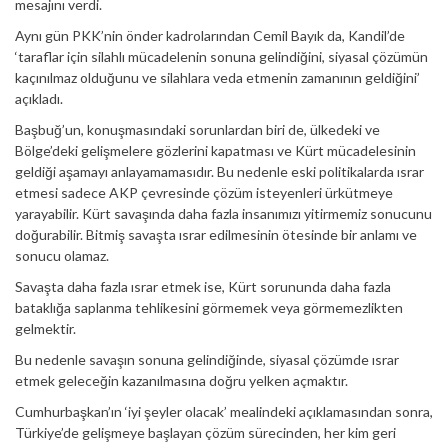
mesajını verdi.
Aynı gün PKK’nin önder kadrolarından Cemil Bayık da, Kandil’de
‘taraflar için silahlı mücadelenin sonuna gelindiğini, siyasal çözümün
kaçınılmaz olduğunu ve silahlara veda etmenin zamanının geldiğini’
açıkladı.
Başbuğ’un, konuşmasındaki sorunlardan biri de, ülkedeki ve
Bölge’deki gelişmelere gözlerini kapatması ve Kürt mücadelesinin
geldiği aşamayı anlayamamasıdır. Bu nedenle eski politikalarda ısrar
etmesi sadece AKP çevresinde çözüm isteyenleri ürkütmeye
yarayabilir. Kürt savaşında daha fazla insanımızı yitirmemiz sonucunu
doğurabilir. Bitmiş savaşta ısrar edilmesinin ötesinde bir anlamı ve
sonucu olamaz.
Savaşta daha fazla ısrar etmek ise, Kürt sorununda daha fazla
bataklığa saplanma tehlikesini görmemek veya görmemezlikten
gelmektir.
Bu nedenle savaşın sonuna gelindiğinde, siyasal çözümde ısrar
etmek geleceğin kazanılmasına doğru yelken açmaktır.
Cumhurbaşkan’ın ‘iyi şeyler olacak’ mealindeki açıklamasından sonra,
Türkiye’de gelişmeye başlayan çözüm sürecinden, her kim geri