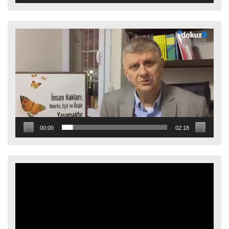
Video
oynatıcı
00:00
02:18
Video
oynatıcı