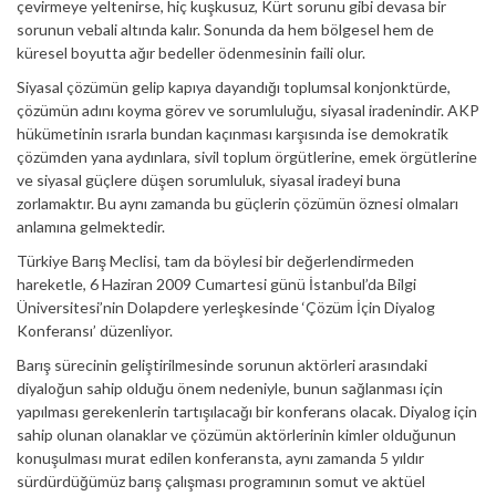
çevirmeye yeltenirse, hiç kuşkusuz, Kürt sorunu gibi devasa bir
sorunun vebali altında kalır. Sonunda da hem bölgesel hem de
küresel boyutta ağır bedeller ödenmesinin faili olur.
Siyasal çözümün gelip kapıya dayandığı toplumsal konjonktürde,
çözümün adını koyma görev ve sorumluluğu, siyasal iradenindir. AKP
hükümetinin ısrarla bundan kaçınması karşısında ise demokratik
çözümden yana aydınlara, sivil toplum örgütlerine, emek örgütlerine
ve siyasal güçlere düşen sorumluluk, siyasal iradeyi buna
zorlamaktır. Bu aynı zamanda bu güçlerin çözümün öznesi olmaları
anlamına gelmektedir.
Türkiye Barış Meclisi, tam da böylesi bir değerlendirmeden
hareketle, 6 Haziran 2009 Cumartesi günü İstanbul’da Bilgi
Üniversitesi’nin Dolapdere yerleşkesinde ‘Çözüm İçin Diyalog
Konferansı’ düzenliyor.
Barış sürecinin geliştirilmesinde sorunun aktörleri arasındaki
diyaloğun sahip olduğu önem nedeniyle, bunun sağlanması için
yapılması gerekenlerin tartışılacağı bir konferans olacak. Diyalog için
sahip olunan olanaklar ve çözümün aktörlerinin kimler olduğunun
konuşulması murat edilen konferansta, aynı zamanda 5 yıldır
sürdürdüğümüz barış çalışması programının somut ve aktüel