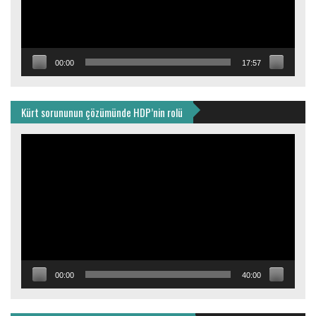
00:00
17:57
Kürt sorununun çözümünde HDP’nin rolü
Video
oynatıcı
00:00
40:00