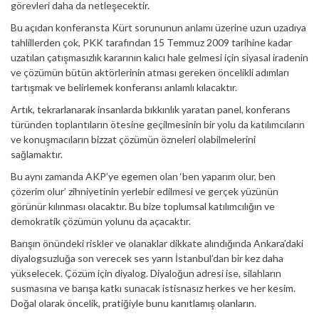
görevleri daha da netleşecektir.
Bu açıdan konferansta Kürt sorununun anlamı üzerine uzun uzadıya
tahlillerden çok, PKK tarafından 15 Temmuz 2009 tarihine kadar
uzatılan çatışmasızlık kararının kalıcı hale gelmesi için siyasal iradenin
ve çözümün bütün aktörlerinin atması gereken öncelikli adımları
tartışmak ve belirlemek konferansı anlamlı kılacaktır.
Artık, tekrarlanarak insanlarda bıkkınlık yaratan panel, konferans
türünden toplantıların ötesine geçilmesinin bir yolu da katılımcıların
ve konuşmacıların bizzat çözümün özneleri olabilmelerini
sağlamaktır.
Bu aynı zamanda AKP’ye egemen olan ‘ben yaparım olur, ben
çözerim olur’ zihniyetinin yerlebir edilmesi ve gerçek yüzünün
görünür kılınması olacaktır. Bu bize toplumsal katılımcılığın ve
demokratik çözümün yolunu da açacaktır.
Barışın önündeki riskler ve olanaklar dikkate alındığında Ankara’daki
diyalogsuzluğa son verecek ses yarın İstanbul’dan bir kez daha
yükselecek. Çözüm için diyalog. Diyaloğun adresi ise, silahların
susmasına ve barışa katkı sunacak istisnasız herkes ve her kesim.
Doğal olarak öncelik, pratiğiyle bunu kanıtlamış olanların.