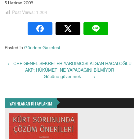
5 Haziran 2009
Post Views:
1.204
Posted in
Gündem Gazetesi
Yazı
←
CHP GENEL SEKRETER YARDIMCISI ALGAN HACALOĞLU
dolaşımı
AKP; HÜKÜMETİ NE YAPACAĞINI BİLMİYOR
Gücüne güvenmek
→
YAYINLANAN KİTAPLARIM