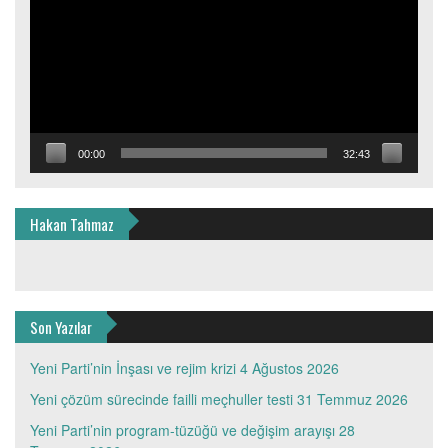
00:00
32:43
Hakan Tahmaz
Son Yazılar
Yeni Parti’nin İnşası ve rejim krizi
4 Ağustos 2026
Yeni çözüm sürecinde failli meçhuller testi
31 Temmuz 2026
Yeni Parti’nin program-tüzüğü ve değişim arayışı
28