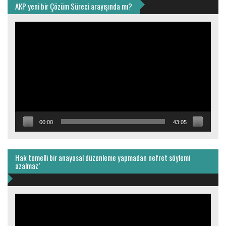
AKP yeni bir Çözüm Süreci arayışında mı?
Video
oynatıcı
00:00
43:05
Hak temelli bir anayasal düzenleme yapmadan nefret söylemi
azalmaz’
Video
oynatıcı