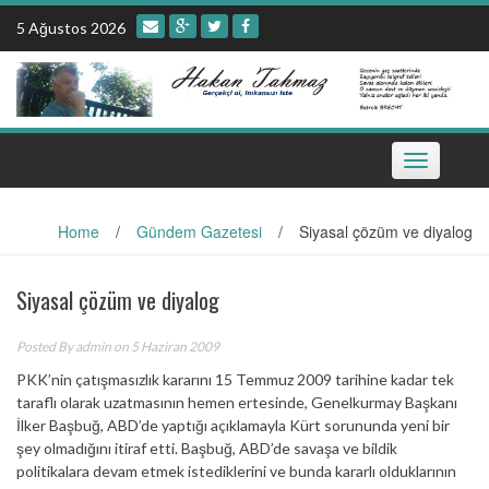
Skip
5 Ağustos 2026
to
content
Toggle
navigation
Home
/
Gündem Gazetesi
/
Siyasal çözüm ve diyalog
Siyasal çözüm ve diyalog
Posted By
admin
on 5 Haziran 2009
PKK’nin çatışmasızlık kararını 15 Temmuz 2009 tarihine kadar tek
taraflı olarak uzatmasının hemen ertesinde, Genelkurmay Başkanı
İlker Başbuğ, ABD’de yaptığı açıklamayla Kürt sorununda yeni bir
şey olmadığını itiraf etti. Başbuğ, ABD’de savaşa ve bildik
politikalara devam etmek istediklerini ve bunda kararlı olduklarının