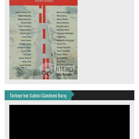
Türkiye’nin Sahici Gündemi Barış
Video
oynatıcı