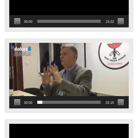
00:00
23:22
Video
oynatıcı
00:00
02:15
Video
oynatıcı