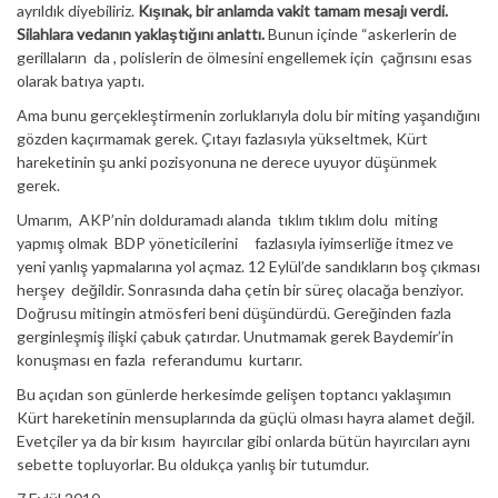
ayrıldık diyebiliriz.
Kışınak, bir anlamda vakit tamam mesajı verdi.
Silahlara vedanın yaklaştığını anlattı.
Bunun içinde “askerlerin de
gerillaların da , polislerin de ölmesini engellemek için çağrısını esas
olarak batıya yaptı.
Ama bunu gerçekleştirmenin zorluklarıyla dolu bir miting yaşandığını
gözden kaçırmamak gerek. Çıtayı fazlasıyla yükseltmek, Kürt
hareketinin şu anki pozisyonuna ne derece uyuyor düşünmek
gerek.
Umarım, AKP’nin dolduramadı alanda tıklım tıklım dolu miting
yapmış olmak BDP yöneticilerini fazlasıyla iyimserliğe itmez ve
yeni yanlış yapmalarına yol açmaz. 12 Eylül’de sandıkların boş çıkması
herşey değildir. Sonrasında daha çetin bir süreç olacağa benziyor.
Doğrusu mitingin atmösferi beni düşündürdü. Gereğinden fazla
gerginleşmiş ilişki çabuk çatırdar. Unutmamak gerek Baydemir’in
konuşması en fazla referandumu kurtarır.
Bu açıdan son günlerde herkesimde gelişen toptancı yaklaşımın
Kürt hareketinin mensuplarında da güçlü olması hayra alamet değil.
Evetçiler ya da bir kısım hayırcılar gibi onlarda bütün hayırcıları aynı
sebette topluyorlar. Bu oldukça yanlış bir tutumdur.