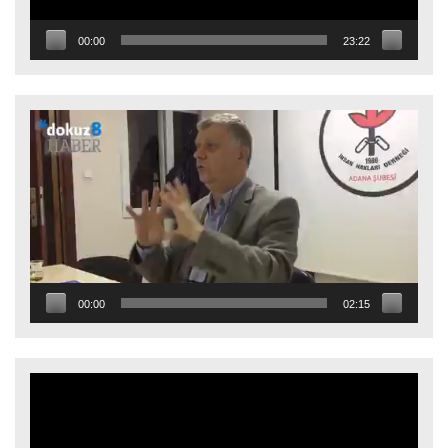
00:00
23:22
Video
oynatıcı
00:00
02:15
Video
oynatıcı