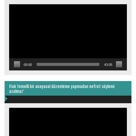
Video
oynatıcı
00:00
43:05
Hak temelli bir anayasal düzenleme yapmadan nefret söylemi
azalmaz’
Video
oynatıcı