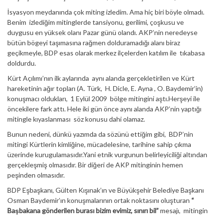
İsyasyon meydanında çok miting izledim. Ama hiç biri böyle olmadı.
Benim izlediğim mitinglerde tansiyonu, gerilimi, çoşkusu ve
duygusu en yüksek olanı Pazar günü olandı. AKP’nin neredeyse
bütün bögeyi taşımasına rağmen dolduramadığı alanı biraz
geçikmeyle, BDP esas olarak merkez ilçelerden katılım ile tıkabasa
doldurdu.
Kürt Açılımı’nın ilk aylarında aynı alanda gerçekletirilen ve Kürt
hareketinin ağır topları (A. Türk, H. Dicle, E. Ayna , O. Baydemir’in)
konuşmacı oldukları, 1 Eylül 2009 bölge mitingini aştı.Herşeyi ile
öncekilere fark attı. Hele iki gün önce aynı alanda AKP’nin yaptığı
mitingle kıyaslanması söz konusu dahi olamaz.
Bunun nedeni, dünkü yazımda da sözünü ettiğim gibi, BDP’nin
mitingi Kürtlerin kimliğine, mücadelesine, tarihine sahip çıkma
üzerinde kurugulamasıdır.Yani etnik vurgunun belirleyiciliği altından
gerçekleşmiş olmasıdır. Bir diğeri de AKP mitinginin hemen
peşinden olmasıdır.
BDP Eşbaşkanı, Gülten Kışınak’ın ve Büyükşehir Belediye Başkanı
Osman Baydemir’ın konuşmalarının ortak noktasını oluşturan
“
Başbakana gönderilen burası bizim evimiz, sınırı bil”
mesajı, mitingin