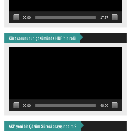
00:00
17:57
Kürt sorununun çözümünde HDP’nin rolü
Video
oynatıcı
00:00
40:00
AKP yeni bir Çözüm Süreci arayışında mı?