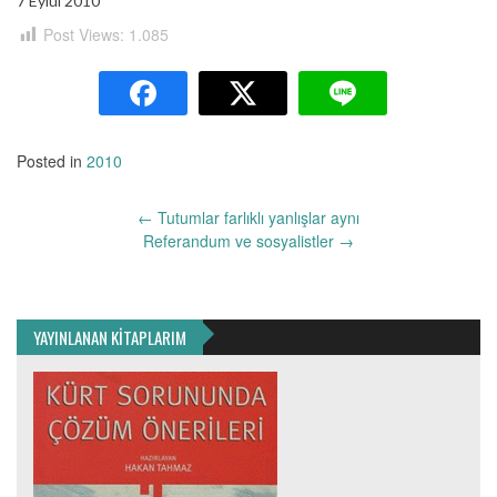
7 Eylül 2010
Post Views:
1.085
Posted in
2010
Yazı
←
Tutumlar farlıklı yanlışlar aynı
dolaşımı
Referandum ve sosyalistler
→
YAYINLANAN KİTAPLARIM