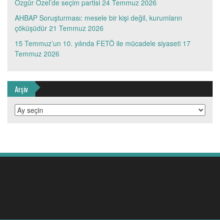
Özgür Özel’de seçim partisi
24 Temmuz 2026
AHBAP Soruşturması: mesele bir kişi değil, kurumların
çöküşüdür
21 Temmuz 2026
15 Temmuz’un 10. yılında FETÖ ile mücadele siyaseti
17
Temmuz 2026
Arşiv
Arşiv