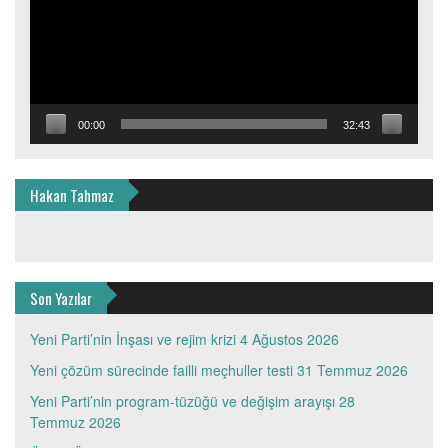
00:00
32:43
Hakan Tahmaz
Son Yazılar
Yeni Parti’nin İnşası ve rejim krizi
4 Ağustos 2026
Yeni çözüm sürecinde failli meçhuller testi
31 Temmuz 2026
Yeni Parti’nin program-tüzüğü ve değişim arayışı
28
Temmuz 2026