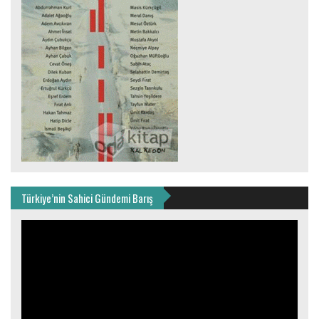
Türkiye’nin Sahici Gündemi Barış
Video
oynatıcı