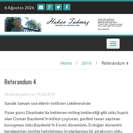
Skip
6 Ağustos 2026
to
content
Toggle
navigation
Home
/
2010
/
Referandum 4
Referandum 4
Posted By
admin
on 7 Eylül 2010
Sandık tamam sıra ellerin tetikten çekilmesinde
Pazar günü Diyarbakır’da beklenen miting beklendiği gibi oldu.Supriz
olan Osman Baydemir’in kitleyi çoşturan, gerilimi tavan yaptıran
konuşması oldu.Baydemir’in Evren dönemiyle, Erdoğan dönemini
karşılaştıran müthiş hatırlatması iyi planlanmış bir atraksyon oldu.