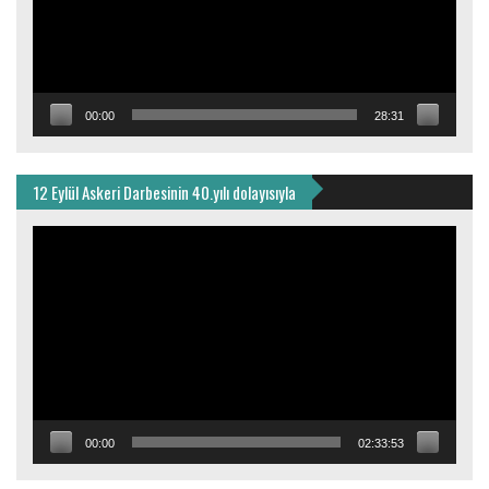
00:00
28:31
12 Eylül Askeri Darbesinin 40.yılı dolayısıyla
Video
oynatıcı
00:00
02:33:53