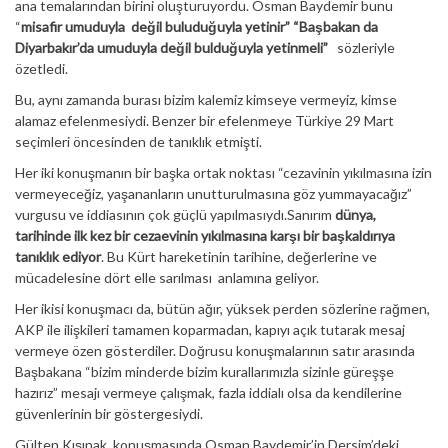
ana temalarından birini oluşturuyordu. Osman Baydemir bunu
“
misafir umuduyla değil buluduğuyla yetinir” “Başbakan da
Diyarbakır’da umuduyla değil bulduğuyla yetinmeli”
sözleriyle
özetledi.
Bu, aynı zamanda burası bizim kalemiz kimseye vermeyiz, kimse
alamaz efelenmesiydi. Benzer bir efelenmeye Türkiye 29 Mart
seçimleri öncesinden de tanıklık etmişti.
Her iki konuşmanın bir başka ortak noktası “cezavinin yıkılmasına izin
vermeyeceğiz, yaşananların unutturulmasına göz yummayacağız”
vurgusu ve iddiasının çok güçlü yapılmasıydı.Sanırım
dünya,
tarihinde ilk kez bir cezaevinin yıkılmasına karşı bir başkaldırıya
tanıklık ediyor
. Bu Kürt hareketinin tarihine, değerlerine ve
mücadelesine dört elle sarılması anlamına geliyor.
Her ikisi konuşmacı da, bütün ağır, yüksek perden sözlerine rağmen,
AKP ile ilişkileri tamamen koparmadan, kapıyı açık tutarak mesaj
vermeye özen gösterdiler. Doğrusu konuşmalarının satır arasında
Başbakana “bizim minderde bizim kurallarımızla sizinle güreşşe
hazırız” mesajı vermeye çalışmak, fazla iddialı olsa da kendilerine
güvenlerinin bir göstergesiydi.
Gülten Kışınak, konuşmasında Osman Baydemir’in Dersim’deki