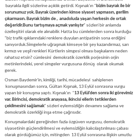
bayrakla ilgili sözlerine açıklık getirdi. Kışınak’ın “
bizim bayrak ile bir
sorunumuz yok. Bayrak üzerinden kimse siyaset yapmasın, gerilim
çıkarmasın. Bayrak bizim de , anadoluda yaşan herkesin de ortak
değeridir.Bunu tartışmaya açmak yanlıştır
” sözleri bir anlamda
özelleşitiri olarak ele alınabilir. Hatta bu cümlelerden sonra kurduğu
“biz trafik ışıklarındaki renklere duyulan antipatinin sona erdiğini
sanıyorduk.Simgelerle uğraşmak kimseye bir şey kazandırmaz, sarı
kırmızı ve yeşil renkleri Kürtlerin simgesi olması başkalarını neden
rahatsız etsin? cümlesini demokratik özerklik porjesinin orjin
metinlerindeki, yerel simgeler vurgusuna dönüş olarak okumak
gerek.
Osman Baydemir’in, kimliği, tarihi, mücadeleyi sahiplenen
konuşmasından sonra, Gültan Kışınak, 13 Eylül sonrasına vurgu
yapan bir konuşma yaptı. Kışınak’ın “
13 Eylül’den sonra iki görevimiz
var. Birincisi, demokratik anayasa, ikincisi ellerin tetiklerden
çekilmesini sağlamak
” sözleri eylemsizliğin devamını sağlama ve
demokratik özerkliği inşa etme çağrısıdır.
Konuşmalardaki gereğinden fazla özgüven vurgusu, demokratik
siyasetinin güçlendirilmesi ve eylemsizliğin kalıcılaştırılması çabası
olarak gördüğümüz için, mitingden 13 Eylül sonrasına ilişkin umutlu