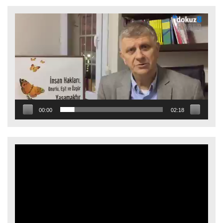
Video
oynatıcı
00:00
02:18
Video
oynatıcı