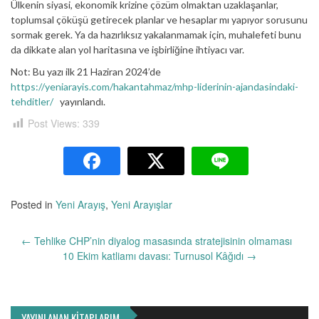
Ülkenin siyasi, ekonomik krizine çözüm olmaktan uzaklaşanlar,
toplumsal çöküşü getirecek planlar ve hesaplar mı yapıyor sorusunu
sormak gerek. Ya da hazırlıksız yakalanmamak için, muhalefeti bunu
da dikkate alan yol haritasına ve işbirliğine ihtiyacı var.
Not: Bu yazı ilk 21 Haziran 2024’de
https://yeniarayis.com/hakantahmaz/mhp-liderinin-ajandasindaki-
tehditler/
yayınlandı.
Post Views:
339
Posted in
Yeni Arayış
,
Yeni Arayışlar
Yazı
←
Tehlike CHP’nin diyalog masasında stratejisinin olmaması
dolaşımı
10 Ekim katliamı davası: Turnusol Kâğıdı
→
YAYINLANAN KİTAPLARIM