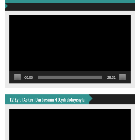
Video
oynatıcı
00:00
28:31
12 Eylül Askeri Darbesinin 40.yılı dolayısıyla
Video
oynatıcı