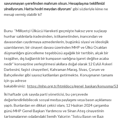
savunmayan şerefinden mahrum olsun. Hesaplaşma teklifimizi
yineliyorum. Hatta hodri meydan diyorum
” gibi sözleriyle kime ne
mesajı vermiş olabilir ki?
Bunu “Milliyetçi-Ülkücü Hareketi geçmişte haksız yere suçlayıp
hunhar saldırılarla iradesinden, istikametinden, inancından ve
davasından caydırmaya azmedenlerin, bugünkü siyasi ve ideolojik
uzantılarının; bir cinayet davası üzerinden MHP ve Ülkü Ocakları
düşmanlığını güncelleme teşebbüsü aşağılık bir tertibin, alçak bir
tezgâhın, dış bağlantılı bir kumpasın varlığına işaret değilse acaba
nedir” konseptine yerleştirmesi akıllara doğal olarak 12 Eylül Askeri
Darbesini, faşist cinayetleri, Kahraman Maraş, Sivas, Çorum ve
Bahçelievler gibi sayısız katliamları getirmekte. Konuşmanın tamamı
için şu adrese
bakabilirsiniz:
https://mhp.org.tr/htmldocs/genel_baskan/konusma/53
İki haftadır çok sayıda parti yöneticisi, bu çerçevede
değerlendirilebilecek sosyal medya paylaşımı veya basın açıklaması
yaptı. Bunlardan en dikkat çekici olanı, 12 Haziran 2024 çarşamba
günü MHP Genel Başkan Yardımcısı ve Sinan Ateş cinayetinin
tartışmalarının odağındaki Semih Yalçın’ın “Solcu Basın ve Bazı