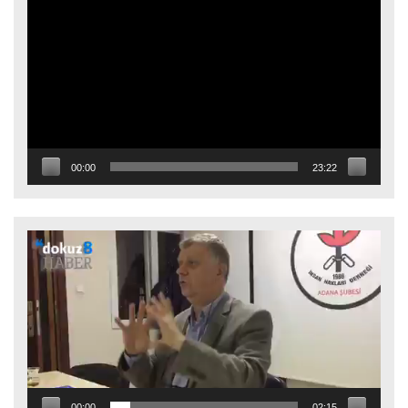
oynatıcı
00:00
23:22
Video
oynatıcı
00:00
02:15