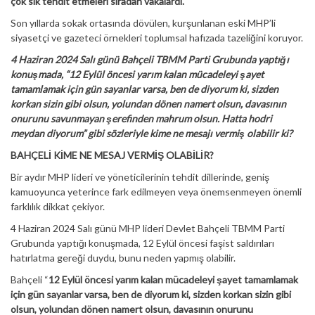
çok sık tehdit etmeleri sıradan vakalardı.
Son yıllarda sokak ortasında dövülen, kurşunlanan eski MHP’li
siyasetçi ve gazeteci örnekleri toplumsal hafızada tazeliğini koruyor.
4 Haziran 2024 Salı günü Bahçeli TBMM Parti Grubunda yaptığı
konuşmada, “12 Eylül öncesi yarım kalan mücadeleyi şayet
tamamlamak için gün sayanlar varsa, ben de diyorum ki, sizden
korkan sizin gibi olsun, yolundan dönen namert olsun, davasının
onurunu savunmayan şerefinden mahrum olsun. Hatta hodri
meydan diyorum” gibi sözleriyle kime ne mesajı vermiş olabilir ki?
BAHÇELİ KİME NE MESAJ VERMİŞ OLABİLİR?
Bir aydır MHP lideri ve yöneticilerinin tehdit dillerinde, geniş
kamuoyunca yeterince fark edilmeyen veya önemsenmeyen önemli
farklılık dikkat çekiyor.
4 Haziran 2024 Salı günü MHP lideri Devlet Bahçeli TBMM Parti
Grubunda yaptığı konuşmada, 12 Eylül öncesi faşist saldırıları
hatırlatma gereği duydu, bunu neden yapmış olabilir.
Bahçeli “
12 Eylül öncesi yarım kalan mücadeleyi şayet tamamlamak
için gün sayanlar varsa, ben de diyorum ki, sizden korkan sizin gibi
olsun, yolundan dönen namert olsun, davasının onurunu