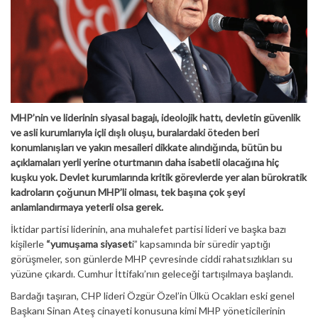
MHP’nin ve liderinin siyasal bagajı, ideolojik hattı, devletin güvenlik
ve asli kurumlarıyla içli dışlı oluşu, buralardaki öteden beri
konumlanışları ve yakın mesaileri dikkate alındığında, bütün bu
açıklamaları yerli yerine oturtmanın daha isabetli olacağına hiç
kuşku yok. Devlet kurumlarında kritik görevlerde yer alan bürokratik
kadroların çoğunun MHP’li olması, tek başına çok şeyi
anlamlandırmaya yeterli olsa gerek.
İktidar partisi liderinin, ana muhalefet partisi lideri ve başka bazı
kişilerle
“yumuşama siyaset
i” kapsamında bir süredir yaptığı
görüşmeler, son günlerde MHP çevresinde ciddi rahatsızlıkları su
yüzüne çıkardı. Cumhur İttifakı’nın geleceği tartışılmaya başlandı.
Bardağı taşıran, CHP lideri Özgür Özel’in Ülkü Ocakları eski genel
Başkanı Sinan Ateş cinayeti konusuna kimi MHP yöneticilerinin