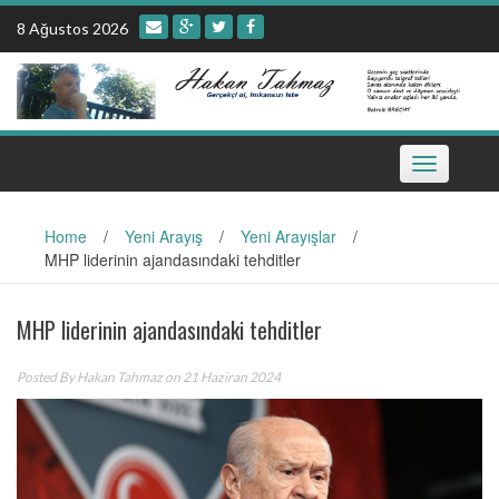
Skip
8 Ağustos 2026
to
content
Toggle
navigation
Home
/
Yeni Arayış
/
Yeni Arayışlar
/
MHP liderinin ajandasındaki tehditler
MHP liderinin ajandasındaki tehditler
Posted By
Hakan Tahmaz
on 21 Haziran 2024