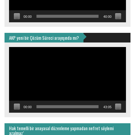
00:00
40:00
AKP yeni bir Çözüm Süreci arayışında mı?
Video
oynatıcı
00:00
43:05
Hak temelli bir anayasal düzenleme yapmadan nefret söylemi
azalmaz’