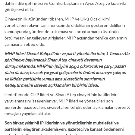
dahlini dile getirmesi ve Cumhurbaşkanının Ayşe Ateş ve kızlarıyla
görüşmesi oldu.
Cinayetin ilk gününden itibaren, MHP ve Ülkü Ocaklı kimi
yöneticilerin olayın tam merkezinde olduklarını gösteren delillerin
kamuoyunda gündemde tutulması ve soruşturmanın üstünün
örtülmesini engelleyen girişimler, MHP açısından tehlike çanlarının
çalmasına sebep oldu.
MHP lideri Devlet Bahçeli’nin ve parti yöneticilerinin; 1 Temmuz’da
görülmeye başlanacak Sinan Ateş cinayeti davasının
duruşmalarında, MHP’nin ipliğini açığa çıkaracak ve çarşı pazarı
daha da karıştıracak yargısal gelişmelerin önünü kesmeye çalışan
ve iktidar partisinin yumuşama siyasetinin sınırlarının
netleştirmesini isteyen açıklamaları birbirini izledi.
Hedeflerinde CHP lideri ve Sinan Ateş cinayetinin katillerinin
yargılanmasını isteyenler var. MHP lideri ve yöneticileri son
günlerde; gazetecileri, siyasetçileri tehdit eden açıklamalar içeren X
mesajları yayınlamaktalar
.
Son birkaç yıldır MHP liderinin ve yöneticilerinin muhalefeti ve
partilerini eleştiren akademisyen, gazeteci ve kanaat önderlerini