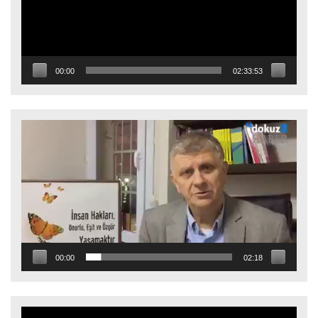
00:00
02:33:53
Video
oynatıcı
00:00
02:18
Video