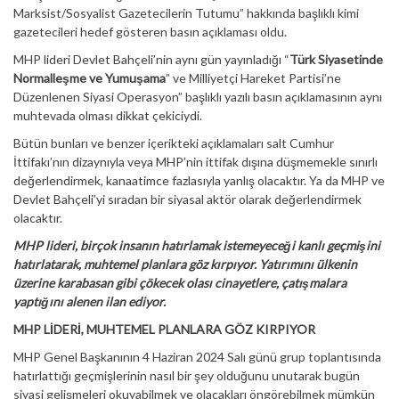
Marksist/Sosyalist Gazetecilerin Tutumu” hakkında başlıklı kimi
gazetecileri hedef gösteren basın açıklaması oldu.
MHP lideri Devlet Bahçeli’nin aynı gün yayınladığı “
Türk Siyasetinde
Normalleşme ve Yumuşama
” ve Milliyetçi Hareket Partisi’ne
Düzenlenen Siyasi Operasyon” başlıklı yazılı basın açıklamasının aynı
muhtevada olması dikkat çekiciydi.
Bütün bunları ve benzer içerikteki açıklamaları salt Cumhur
İttifakı’nın dizaynıyla veya MHP’nin ittifak dışına düşmemekle sınırlı
değerlendirmek, kanaatimce fazlasıyla yanlış olacaktır. Ya da MHP ve
Devlet Bahçeli’yi sıradan bir siyasal aktör olarak değerlendirmek
olacaktır.
MHP lideri, birçok insanın hatırlamak istemeyeceği kanlı geçmişini
hatırlatarak, muhtemel planlara göz kırpıyor. Yatırımını ülkenin
üzerine karabasan gibi çökecek olası cinayetlere, çatışmalara
yaptığını alenen ilan ediyor.
MHP LİDERİ, MUHTEMEL PLANLARA GÖZ KIRPIYOR
MHP Genel Başkanının 4 Haziran 2024 Salı günü grup toplantısında
hatırlattığı geçmişlerinin nasıl bir şey olduğunu unutarak bugün
siyasi gelişmeleri okuyabilmek ve olacakları öngörebilmek mümkün