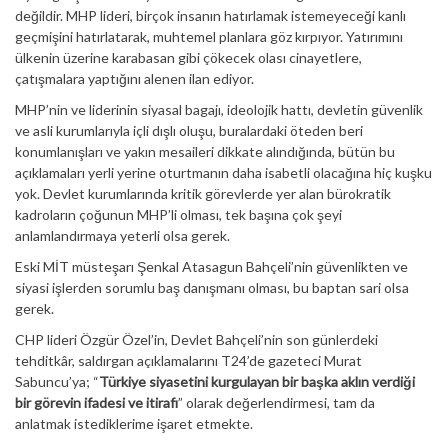
değildir. MHP lideri, birçok insanın hatırlamak istemeyeceği kanlı
geçmişini hatırlatarak, muhtemel planlara göz kırpıyor. Yatırımını
ülkenin üzerine karabasan gibi çökecek olası cinayetlere,
çatışmalara yaptığını alenen ilan ediyor.
MHP’nin ve liderinin siyasal bagajı, ideolojik hattı, devletin güvenlik
ve asli kurumlarıyla içli dışlı oluşu, buralardaki öteden beri
konumlanışları ve yakın mesaileri dikkate alındığında, bütün bu
açıklamaları yerli yerine oturtmanın daha isabetli olacağına hiç kuşku
yok. Devlet kurumlarında kritik görevlerde yer alan bürokratik
kadroların çoğunun MHP’li olması, tek başına çok şeyi
anlamlandırmaya yeterli olsa gerek.
Eski MİT müsteşarı Şenkal Atasagun Bahçeli’nin güvenlikten ve
siyasi işlerden sorumlu baş danışmanı olması, bu baptan sari olsa
gerek.
CHP lideri Özgür Özel’in, Devlet Bahçeli’nin son günlerdeki
tehditkâr, saldırgan açıklamalarını T24’de gazeteci Murat
Sabuncu’ya; “
Türkiye siyasetini kurgulayan bir başka aklın verdiği
bir görevin ifadesi ve itirafı
” olarak değerlendirmesi, tam da
anlatmak istediklerime işaret etmekte.