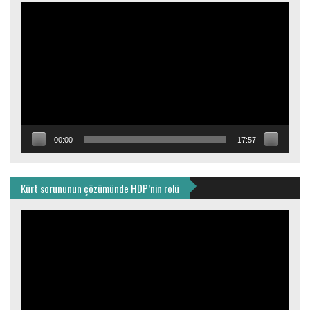
Video
oynatıcı
00:00
17:57
Kürt sorununun çözümünde HDP’nin rolü
Video
oynatıcı