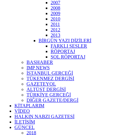
2007
2008
2009
2010
2011
2012
2013
BİRGÜN YAZI DİZİLERİ
FARKLI SESLER
RÖPORTAJ
SOL RÖPORTAJ
BASHABER
IMP NEWS
İSTANBUL GERÇEĞİ
TÜKENMEZ DERGİSİ
GAZETEYOL
ALTÜST DERGİSİ
TÜRKİYE GERÇEĞİ
DİĞER GAZETE/DERGİ
KİTAPLARIM
VİDEO
HALKIN NABZI GAZETESİ
İLETİŞİM
GÜNCEL
2018