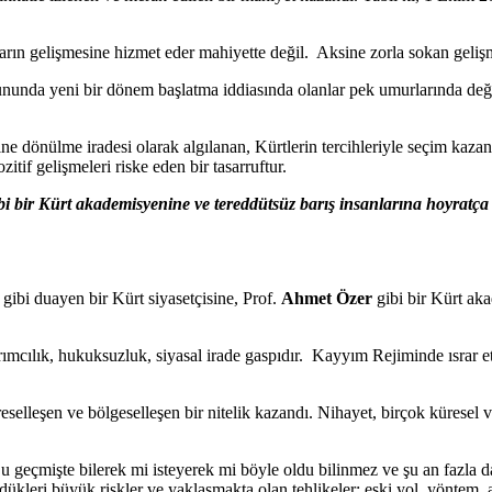
arın gelişmesine hizmet eder mahiyette değil. Aksine zorla sokan gelişme
unda yeni bir dönem başlatma iddiasında olanlar pek umurlarında değil
e dönülme iradesi olarak algılanan, Kürtlerin tercihleriyle seçim kaza
f gelişmeleri riske eden bir tasarruftur.
bi bir Kürt akademisyenine ve tereddütsüz barış insanlarına hoyratça
gibi duayen bir Kürt siyasetçisine, Prof.
Ahmet Özer
gibi bir Kürt aka
yrımcılık, hukuksuzluk, siyasal irade gaspıdır. Kayyım Rejiminde ısrar
selleşen ve bölgeselleşen bir nitelik kazandı. Nihayet, birçok küresel v
. Bu geçmişte bilerek mi isteyerek mi böyle oldu bilinmez ve şu an faz
gördükleri büyük riskler ve yaklaşmakta olan tehlikeler; eski yol, yöntem