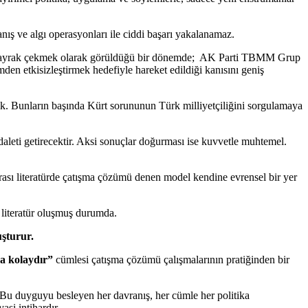
nış ve algı operasyonları ile ciddi başarı yakalanamaz.
z bayrak çekmek olarak görüldüğü bir dönemde; AK Parti TBMM Grup
den etkisizleştirmek hedefiyle hareket edildiği kanısını geniş
ık. Bunların başında Kürt sorununun Türk milliyetçiliğini sorgulamaya
adaleti getirecektir. Aksi sonuçlar doğurması ise kuvvetle muhtemel.
ası literatürde çatışma çözümü denen model kendine evrensel bir yer
r literatür oluşmuş durumda.
uşturur.
ha kolaydır”
cümlesi çatışma çözümü çalışmalarının pratiğinden bir
Bu duyguyu besleyen her davranış, her cümle her politika
si intihardır.