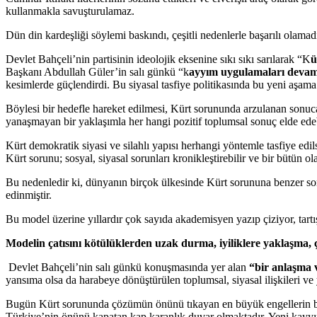
kullanmakla savuşturulamaz.
Dün din kardeşliği söylemi baskındı, çeşitli nedenlerle başarılı olama
Devlet Bahçeli’nin partisinin ideolojik eksenine sıkı sıkı sarılarak “K
ü
Başkanı Abdullah Güler’in salı günkü “k
ayyım uygulamaları deva
kesimlerde güçlendirdi. Bu siyasal tasfiye politikasında bu yeni aşama
Böylesi bir hedefle hareket edilmesi, Kürt sorununda arzulanan sonuc
yanaşmayan bir yaklaşımla her hangi pozitif toplumsal sonuç elde ed
Kürt demokratik siyasi ve silahlı yapısı herhangi yöntemle tasfiye edi
Kürt sorunu; sosyal, siyasal sorunları kronikleştirebilir ve bir bütün ol
Bu nedenledir ki, dünyanın birçok ülkesinde Kürt sorununa benzer so
edinmiştir.
Bu model üzerine yıllardır çok sayıda akademisyen yazıp çiziyor, tartı
Modelin çatısını kötülüklerden uzak durma, iyiliklere yaklaşma
Devlet Bahçeli’nin salı günkü konuşmasında yer alan
“bir anlaşma 
yansıma olsa da harabeye dönüştürülen toplumsal, siyasal ilişkileri v
Bugün Kürt sorununda çözümün önünü tıkayan en büyük engellerin baş
Türkiye’nin önünü kapatan kap karanlık duvar olmaktadır. Yeni kayyım 