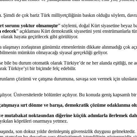
dı. Şimdi de çok bariz Türk milliyetçiliğinin baskın olduğu söylem, davra
rt sorunu yoktur olmamıştır
” söylemi, doğal Kürt siyasetine beya
m edecek
” açıklaması Kürt demokratik siyasetini yeni enstrümanlarla tüm
 olarak hayata geçirilecek gibi görülüyor.
a ulaşmayı zorlaştıran günümüz etmenlerinin dikkate alınmadığı çok aç
ebilmenin mümkün olmayacağı siyasal gerçekliği geliyor.
lse bile bu durum otomatik olarak Türkiye’de ne her alanda eşitliği, ne 
arak Türkiye’yi bir biçimde felç edebilir.
runların çözümü ve çatışma durumuna, savaşa son vermek için uluslarar
şılıyor. Üniversitelerde bölümler açılıyor. Bu konuda geniş kapsamlı bi
, çatışmaya sırt dönme ve barışa, demokratik çözüme odaklanma ol
ve mutabakat noktasından diğerine küçük adımlarla ilerlemek da
e yıkılan köprüleri onarmaya yetmez.
ında, son dokuz yıldır derinleşmiş güvensizlik duygusu gelmektedir. 
atamaları bu duvarları sura dönüştürmek istendiğinin göstergesidir, siya