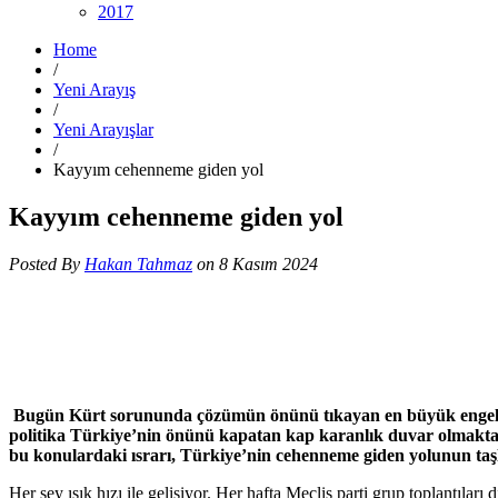
2017
Home
/
Yeni Arayış
/
Yeni Arayışlar
/
Kayyım cehenneme giden yol
Kayyım cehenneme giden yol
Posted By
Hakan Tahmaz
on 8 Kasım 2024
Bugün Kürt sorununda çözümün önünü tıkayan en büyük engelleri
politika Türkiye’nin önünü kapatan kap karanlık duvar olmaktadı
bu konulardaki ısrarı, Türkiye’nin cehenneme giden yolunun ta
Her şey ışık hızı ile gelişiyor. Her hafta Meclis parti grup toplantı