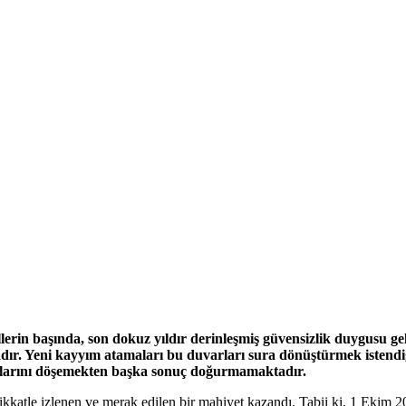
n başında, son dokuz yıldır derinleşmiş güvensizlik duygusu ge
r. Yeni kayyım atamaları bu duvarları sura dönüştürmek istendiği
şlarını döşemekten başka sonuç doğurmamaktadır.
ları dikkatle izlenen ve merak edilen bir mahiyet kazandı. Tabii ki, 1 E