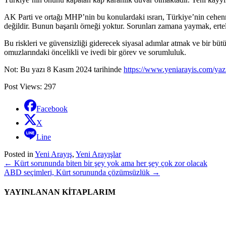
AK Parti ve ortağı MHP’nin bu konulardaki ısrarı, Türkiye’nin cehe
değildir. Bunun başarılı örneği yoktur. Sorunları zamana yaymak, erte
Bu riskleri ve güvensizliği giderecek siyasal adımlar atmak ve bir bütü
omuzlarındaki öncelikli ve ivedi bir görev ve sorumluluk.
Not: Bu yazı 8 Kasım 2024 tarihinde
https://www.yeniarayis.com/ya
Post Views:
297
Facebook
X
Line
Posted in
Yeni Arayış
,
Yeni Arayışlar
Yazı
←
Kürt sorununda biten bir şey yok ama her şey çok zor olacak
ABD seçimleri, Kürt sorununda çözümsüzlük
→
dolaşımı
YAYINLANAN KİTAPLARIM