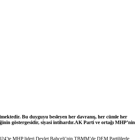
lmektedir. Bu duyguyu besleyen her davranış, her cümle her
nin göstergesidir, siyasi intihardır.AK Parti ve ortağı MHP’nin
kim 2024’te MHP lideri Devlet Bahçeli’nin TBMM’de DEM Partililerle