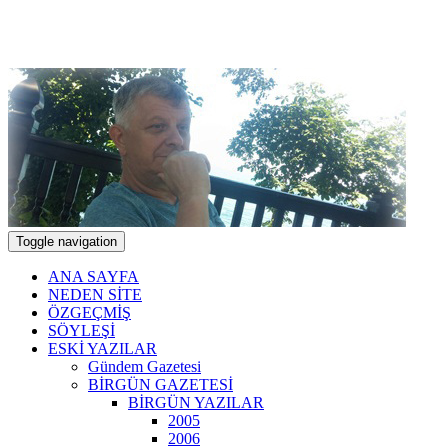
Skip
to
7 Ağustos 2026
content
Toggle navigation
ANA SAYFA
NEDEN SİTE
ÖZGEÇMİŞ
SÖYLEŞİ
ESKİ YAZILAR
Gündem Gazetesi
BİRGÜN GAZETESİ
BİRGÜN YAZILAR
2005
2006