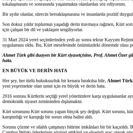
tokalaşmasını ve sonrasında yaşanmakta olanlardan söz ediyorum.
Bir aydır olanlar, sürecin berraklaşmasına ve insanlarda pozitif duygul
Son dokuz yıldır toplumun yaşadığı derin travmaya rağmen, Kürt sorun
için çalışan bir dil ve yaklaşım sergiliyorlar.
31 Mart 2024 yerel seçimlerinden yedi ay sonra tekrar Kayyım Rejimin
uygulaması oldu. Bu, Kürt meselesinde önümüzdeki dönemde olası poziti
Ahmet Türk gibi duayen bir Kürt siyasetçisine, Prof. Ahmet Özer gi
hata.
EN BÜYÜK VE DERİN HATA
Her şey, her türlü hukuksuzluk bir kenara bırakılsa bile,
Ahmet Türk
yeni yeşermekte olan umut için en büyük ve derin hata.
2016 sonrası Kürtlerin seçtiği yerel yönetimlere karşı uygulananlar a
demokratik siyaset zemininden dışlamaktır.
Kürt sorununu Kürt sorunu yapan birçok şey değişti. Kürt sorunu, küre
karıştırdığı ve karıştığı bir sorun olma halini aldı.
Sorunu çözme ve silahlı çatışmayı bitirme imkânları bir bir kaçırıldı
Cumhur İttifakı liderlerinin sözünü ettikleri ve elverişli araç olarak 