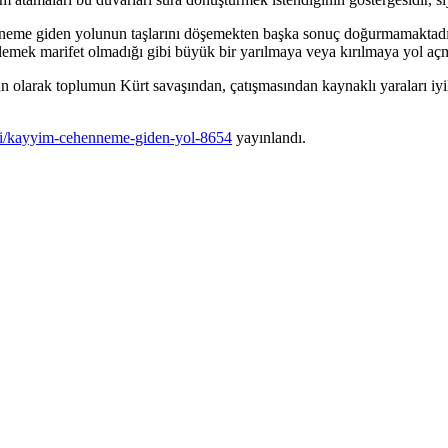
nneme giden yolunun taşlarını döşemekten başka sonuç doğurmamaktadı
lemek marifet olmadığı gibi büyük bir yarılmaya veya kırılmaya yol açma
n olarak toplumun Kürt savaşından, çatışmasından kaynaklı yaraları iyile
zi/kayyim-cehenneme-giden-yol-8654
yayınlandı.