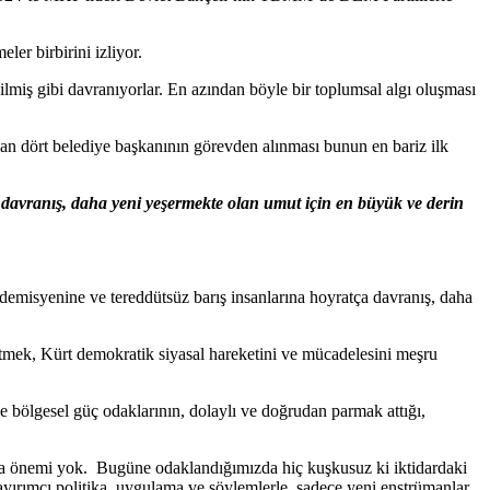
ler birbirini izliyor.
miş gibi davranıyorlar. En azından böyle bir toplumsal algı oluşması
nan dört belediye başkanının görevden alınması bunun en bariz ilk
 davranış, daha yeni yeşermekte olan umut için en büyük ve derin
demisyenine ve tereddütsüz barış insanlarına hoyratça davranış, daha
 etmek, Kürt demokratik siyasal hareketini ve mücadelesini meşru
e bölgesel güç odaklarının, dolaylı ve doğrudan parmak attığı,
la da önemi yok. Bugüne odaklandığımızda hiç kuşkusuz ki iktidardaki
, ayırımcı politika, uygulama ve söylemlerle, sadece yeni enstrümanlar