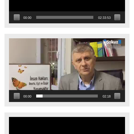
00:00
02:33:53
Video
oynatıcı
00:00
02:18
Video
oynatıcı