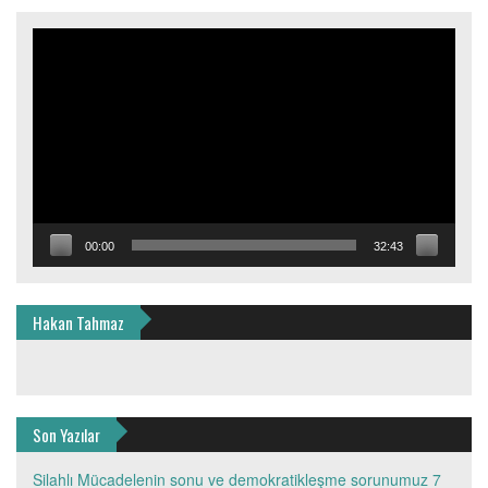
Video
oynatıcı
00:00
32:43
Hakan Tahmaz
Son Yazılar
Silahlı Mücadelenin sonu ve demokratikleşme sorunumuz
7