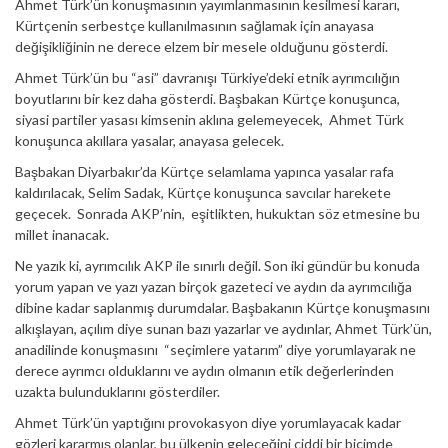
Ahmet Türk’ün konuşmasının yayımlanmasının kesilmesi kararı,
Kürtçenin serbestçe kullanılmasının sağlamak için anayasa
değişikliğinin ne derece elzem bir mesele olduğunu gösterdi.
Ahmet Türk’ün bu “asi” davranışı Türkiye’deki etnik ayrımcılığın
boyutlarını bir kez daha gösterdi. Başbakan Kürtçe konuşunca,
siyasi partiler yasası kimsenin aklına gelemeyecek, Ahmet Türk
konuşunca akıllara yasalar, anayasa gelecek.
Başbakan Diyarbakır’da Kürtçe selamlama yapınca yasalar rafa
kaldırılacak, Selim Sadak, Kürtçe konuşunca savcılar harekete
geçecek. Sonrada AKP’nin, eşitlikten, hukuktan söz etmesine bu
millet inanacak.
Ne yazık ki, ayrımcılık AKP ile sınırlı değil. Son iki gündür bu konuda
yorum yapan ve yazı yazan birçok gazeteci ve aydın da ayrımcılığa
dibine kadar saplanmış durumdalar. Başbakanın Kürtçe konuşmasını
alkışlayan, açılım diye sunan bazı yazarlar ve aydınlar, Ahmet Türk’ün,
anadilinde konuşmasını “seçimlere yatarım” diye yorumlayarak ne
derece ayrımcı olduklarını ve aydın olmanın etik değerlerinden
uzakta bulunduklarını gösterdiler.
Ahmet Türk’ün yaptığını provokasyon diye yorumlayacak kadar
gözleri kararmış olanlar, bu ülkenin geleceğini ciddi bir biçimde