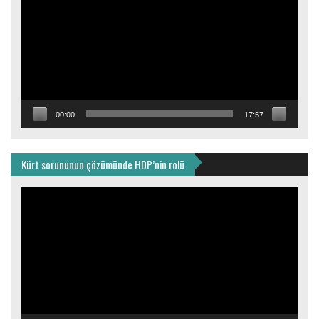
00:00
17:57
Kürt sorununun çözümünde HDP’nin rolü
Video
oynatıcı