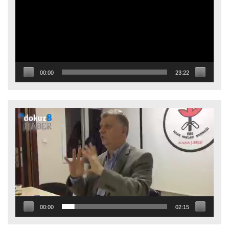
00:00
23:22
Video
oynatıcı
00:00
02:15