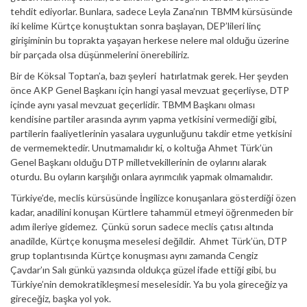
tehdit ediyorlar. Bunlara, sadece Leyla Zana’nın TBMM kürsüsünde
iki kelime Kürtçe konuştuktan sonra başlayan, DEP’lileri linç
girişiminin bu toprakta yaşayan herkese nelere mal olduğu üzerine
bir parçada olsa düşünmelerini önerebiliriz.
Bir de Köksal Toptan’a, bazı şeyleri hatırlatmak gerek. Her şeyden
önce AKP Genel Başkanı için hangi yasal mevzuat geçerliyse, DTP
içinde aynı yasal mevzuat geçerlidir. TBMM Başkanı olması
kendisine partiler arasında ayrım yapma yetkisini vermediği gibi,
partilerin faaliyetlerinin yasalara uygunluğunu takdir etme yetkisini
de vermemektedir. Unutmamalıdır ki, o koltuğa Ahmet Türk’ün
Genel Başkanı olduğu DTP milletvekillerinin de oylarını alarak
oturdu. Bu oyların karşılığı onlara ayrımcılık yapmak olmamalıdır.
Türkiye’de, meclis kürsüsünde İngilizce konuşanlara gösterdiği özen
kadar, anadilini konuşan Kürtlere tahammül etmeyi öğrenmeden bir
adım ileriye gidemez. Çünkü sorun sadece meclis çatısı altında
anadilde, Kürtçe konuşma meselesi değildir. Ahmet Türk’ün, DTP
grup toplantısında Kürtçe konuşması aynı zamanda Cengiz
Çavdar’ın Salı günkü yazısında oldukça güzel ifade ettiği gibi, bu
Türkiye’nin demokratikleşmesi meselesidir. Ya bu yola gireceğiz ya
gireceğiz, başka yol yok.