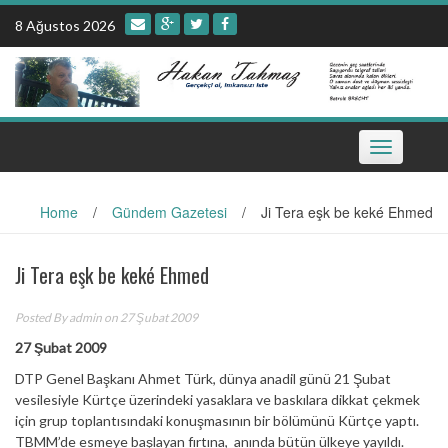
Skip
8 Ağustos 2026
to
content
Toggle
navigation
Home
/
Gündem Gazetesi
/
Ji Tera eşk be keké Ehmed
Ji Tera eşk be keké Ehmed
Posted By
admin
on 27 Şubat 2009
27 Şubat 2009
DTP Genel Başkanı Ahmet Türk, dünya anadil günü 21 Şubat
vesilesiyle Kürtçe üzerindeki yasaklara ve baskılara dikkat çekmek
için grup toplantısındaki konuşmasının bir bölümünü Kürtçe yaptı.
TBMM’de esmeye başlayan fırtına, anında bütün ülkeye yayıldı.