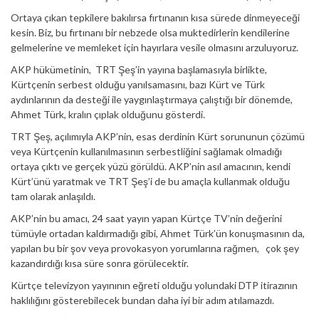
Ortaya çıkan tepkilere bakılırsa fırtınanın kısa sürede dinmeyeceği
kesin. Biz, bu fırtınanı bir nebzede olsa muktedirlerin kendilerine
gelmelerine ve memleket için hayırlara vesile olmasını arzuluyoruz.
AKP hükümetinin, TRT Şeş’in yayına başlamasıyla birlikte,
Kürtçenin serbest olduğu yanılsamasını, bazı Kürt ve Türk
aydınlarının da desteği ile yaygınlaştırmaya çalıştığı bir dönemde,
Ahmet Türk, kralın çıplak olduğunu gösterdi.
TRT Şeş, açılımıyla AKP’nin, esas derdinin Kürt sorununun çözümü
veya Kürtçenin kullanılmasının serbestliğini sağlamak olmadığı
ortaya çıktı ve gerçek yüzü görüldü. AKP’nin asıl amacının, kendi
Kürt’ünü yaratmak ve TRT Şeş’i de bu amaçla kullanmak olduğu
tam olarak anlaşıldı.
AKP’nin bu amacı, 24 saat yayın yapan Kürtçe TV’nin değerini
tümüyle ortadan kaldırmadığı gibi, Ahmet Türk’ün konuşmasının da,
yapılan bu bir şov veya provokasyon yorumlarına rağmen, çok şey
kazandırdığı kısa süre sonra görülecektir.
Kürtçe televizyon yayınının eğreti olduğu yolundaki DTP itirazının
haklılığını gösterebilecek bundan daha iyi bir adım atılamazdı.