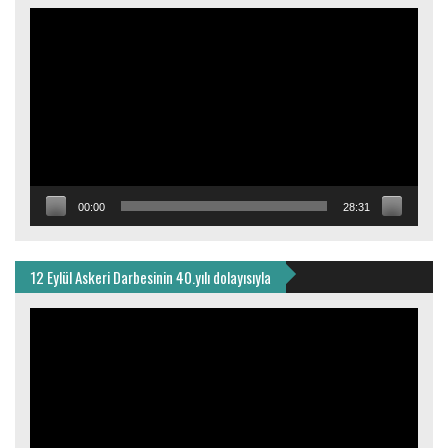
Video
oynatıcı
00:00
28:31
12 Eylül Askeri Darbesinin 40.yılı dolayısıyla
Video
oynatıcı