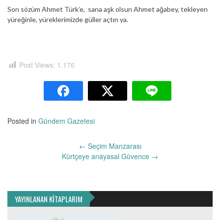
Son sözüm Ahmet Türk’e, sana aşk olsun Ahmet ağabey, tekleyen
yüreğinle, yüreklerimizde güller açtın ya.
Post Views:
1.176
Posted in
Gündem Gazetesi
Yazı
←
Seçim Manzarası
dolaşımı
Kürtçeye anayasal Güvence
→
YAYINLANAN KİTAPLARIM