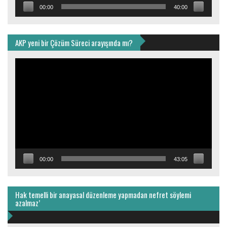
00:00
40:00
AKP yeni bir Çözüm Süreci arayışında mı?
Video
oynatıcı
00:00
43:05
Hak temelli bir anayasal düzenleme yapmadan nefret söylemi
azalmaz’