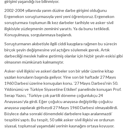
girişimi yaşandığı ise bilinmiyor.
2002-2004 yıllarında yarım düzine darbe girişimi olduğunu
Ergenekon soruşturmasıyla yeni yeni öğreniyoruz. Ergenekon
soruşturması toplumun ilk kez darbeler tarihiyle ve asker-sivil
ilişkisiyle yüzleşmenin zeminini yarattı. Ya da bunu tetikledi.
Konuşulmaya, sorgulanmaya başlandı.
Soruşturmanın akıbetiyle ilgili ciddi kaygılara rağmen bu sürecin
birçok şeyin değişmesine yol açtığını söylemek gerek. Artık
darbeciliği meslek haline getirmiş olanlar için hiçbir şeyin eskisi gibi
olmasının mümkünatı kalmamıştır.
Asker-sivil ilişkisi ve askeri darbeler son bir yıldır üzerine kitap
yazılan konuların başında geliyor. Yine son bir haftadır 27 Mayıs
1960 Darbesi üzerine konuşulan konu. ’27 Mayıs Darbesi’nin 50.
Yıldönümü ve Türkiye Siyasetine Etkileri’ panelinde konuşan Prof.
Serap Yazıcı, ‘Türkiye çok partili döneme çoğunlukçu 24
Anayasası’yla girdi. Eğer çoğulcu anayasa değiştirilip çoğulcu
anayasa yapılarak girilseydi 27 Mayıs 1960 Darbesi olmayabilirdi.
Böylece daha sonraki dönemdeki darbelere kapı aralanmazdı’
tespitini yaptı. Bu tespit, 50 yıllık asker-sivil ilişkisi ve ordunun
siyasal, toplumsal yaşamdaki yerinin kaynağını ortaya koyuyor.