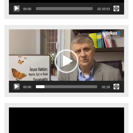
00:00
02:33:53
Video
oynatıcı
00:00
02:18
Video
oynatıcı