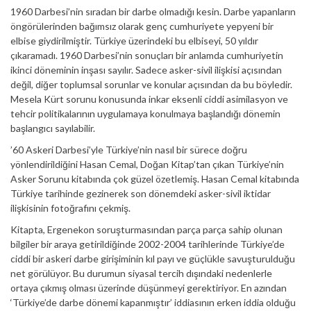
1960 Darbesi’nin sıradan bir darbe olmadığı kesin. Darbe yapanların
öngörülerinden bağımsız olarak genç cumhuriyete yepyeni bir
elbise giydirilmiştir. Türkiye üzerindeki bu elbiseyi, 50 yıldır
çıkaramadı. 1960 Darbesi’nin sonuçları bir anlamda cumhuriyetin
ikinci döneminin inşası sayılır. Sadece asker-sivil ilişkisi açısından
değil, diğer toplumsal sorunlar ve konular açısından da bu böyledir.
Mesela Kürt sorunu konusunda inkar eksenli ciddi asimilasyon ve
tehcir politikalarının uygulamaya konulmaya başlandığı dönemin
başlangıcı sayılabilir.
’60 Askeri Darbesi’yle Türkiye’nin nasıl bir sürece doğru
yönlendirildiğini Hasan Cemal, Doğan Kitap’tan çıkan Türkiye’nin
Asker Sorunu kitabında çok güzel özetlemiş. Hasan Cemal kitabında
Türkiye tarihinde gezinerek son dönemdeki asker-sivil iktidar
ilişkisinin fotoğrafını çekmiş.
Kitapta, Ergenekon soruşturmasından parça parça sahip olunan
bilgiler bir araya getirildiğinde 2002-2004 tarihlerinde Türkiye’de
ciddi bir askeri darbe girişiminin kıl payı ve güçlükle savuşturulduğu
net görülüyor. Bu durumun siyasal tercih dışındaki nedenlerle
ortaya çıkmış olması üzerinde düşünmeyi gerektiriyor. En azından
‘Türkiye’de darbe dönemi kapanmıştır’ iddiasının erken iddia olduğu