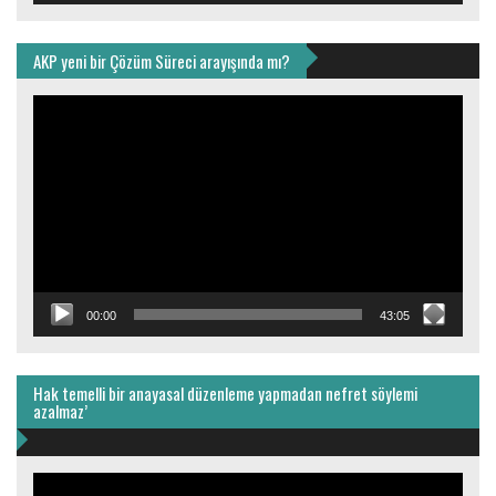
AKP yeni bir Çözüm Süreci arayışında mı?
Video
oynatıcı
00:00
43:05
Hak temelli bir anayasal düzenleme yapmadan nefret söylemi
azalmaz’
Video