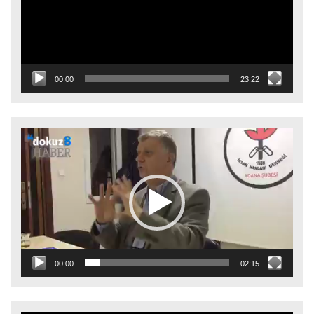
00:00
23:22
Video
oynatıcı
00:00
02:15