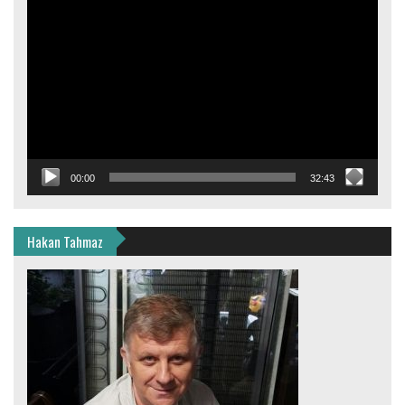
Video
oynatıcı
00:00
32:43
Hakan Tahmaz