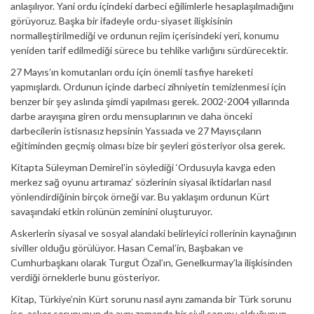
anlaşılıyor. Yani ordu içindeki darbeci eğilimlerle hesaplaşılmadığını
görüyoruz. Başka bir ifadeyle ordu-siyaset ilişkisinin
normalleştirilmediği ve ordunun rejim içerisindeki yeri, konumu
yeniden tarif edilmediği sürece bu tehlike varlığını sürdürecektir.
27 Mayıs’ın komutanları ordu için önemli tasfiye hareketi
yapmışlardı. Ordunun içinde darbeci zihniyetin temizlenmesi için
benzer bir şey aslında şimdi yapılması gerek. 2002-2004 yıllarında
darbe arayışına giren ordu mensuplarının ve daha önceki
darbecilerin istisnasız hepsinin Yassıada ve 27 Mayısçıların
eğitiminden geçmiş olması bize bir şeyleri gösteriyor olsa gerek.
Kitapta Süleyman Demirel’in söylediği ‘Ordusuyla kavga eden
merkez sağ oyunu artıramaz’ sözlerinin siyasal iktidarları nasıl
yönlendirdiğinin birçok örneği var. Bu yaklaşım ordunun Kürt
savaşındaki etkin rolünün zeminini oluşturuyor.
Askerlerin siyasal ve sosyal alandaki belirleyici rollerinin kaynağının
siviller olduğu görülüyor. Hasan Cemal’in, Başbakan ve
Cumhurbaşkanı olarak Turgut Özal’ın, Genelkurmay’la ilişkisinden
verdiği örneklerle bunu gösteriyor.
Kitap, Türkiye’nin Kürt sorunu nasıl aynı zamanda bir Türk sorunu
ise, asker sorununun da aynı zamanda bir sivil sorunu olduğunun