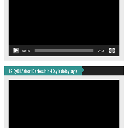
oynatıcı
00:00
28:31
12 Eylül Askeri Darbesinin 40.yılı dolayısıyla
Video
oynatıcı