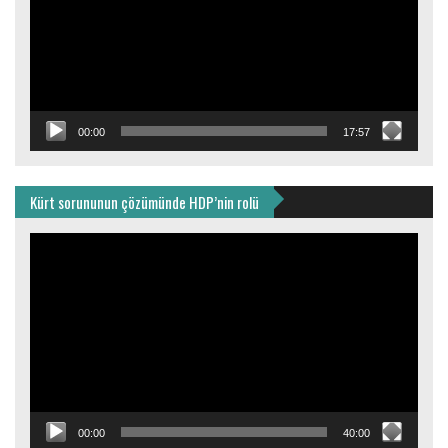
00:00
17:57
Kürt sorununun çözümünde HDP’nin rolü
Video
oynatıcı
00:00
40:00