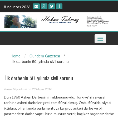
Skip
8 Ağustos 2026
to
content
Toggle
navigation
Home
/
Gündem Gazetesi
/
İlk darbenin 50. yılında sivil sorunu
İlk darbenin 50. yılında sivil sorunu
Posted By
admin
on 28 Mayıs 2010
Dün 1960 Askeri Darbesi’nin yıldönümüydü. Türkiye’nin siyasal
tarihine askeri darbeler gireli tam 50 yıl olmuş. Ordu 50 yılda, siyasi
iktidara, bir anlamda parlamentoya karşı üç askeri darbe ve bir
postmodern darbe yaptı; bir e-muhtıra verdi; kaç kez başarısız darbe