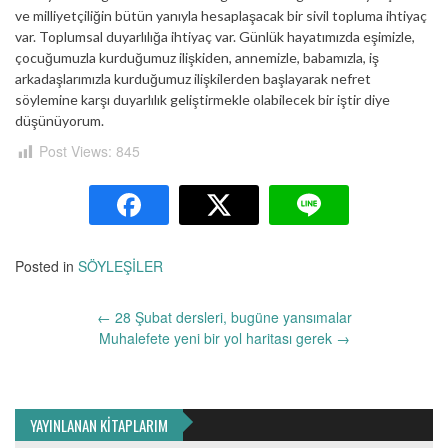
ve milliyetçiliğin bütün yanıyla hesaplaşacak bir sivil topluma ihtiyaç
var. Toplumsal duyarlılığa ihtiyaç var. Günlük hayatımızda eşimizle,
çocuğumuzla kurduğumuz ilişkiden, annemizle, babamızla, iş
arkadaşlarımızla kurduğumuz ilişkilerden başlayarak nefret
söylemine karşı duyarlılık geliştirmekle olabilecek bir iştir diye
düşünüyorum.
Post Views:
845
Posted in
SÖYLEŞİLER
Yazı
←
28 Şubat dersleri, bugüne yansımalar
dolaşımı
Muhalefete yeni bir yol haritası gerek
→
YAYINLANAN KİTAPLARIM