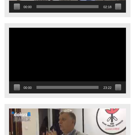
00:00
02:18
Video
oynatıcı
00:00
23:22
Video
oynatıcı