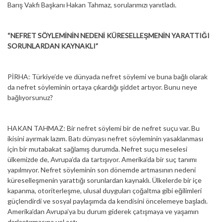
Barış Vakfı Başkanı Hakan Tahmaz, sorularımızı yanıtladı.
“NEFRET SÖYLEMİNİN NEDENİ KÜRESELLEŞMENİN YARATTIĞI
SORUNLARDAN KAYNAKLI”
PİRHA: Türkiye’de ve dünyada nefret söylemi ve buna bağlı olarak
da nefret söyleminin ortaya çıkardığı şiddet artıyor. Bunu neye
bağlıyorsunuz?
HAKAN TAHMAZ: Bir nefret söylemi bir de nefret suçu var. Bu
ikisini ayırmak lazım. Batı dünyası nefret söyleminin yasaklanması
için bir mutabakat sağlamış durumda. Nefret suçu meselesi
ülkemizde de, Avrupa’da da tartışıyor. Amerika’da bir suç tanımı
yapılmıyor. Nefret söyleminin son dönemde artmasının nedeni
küreselleşmenin yarattığı sorunlardan kaynaklı. Ülkelerde bir içe
kapanma, otoriterleşme, ulusal duyguları çoğaltma gibi eğilimleri
güçlendirdi ve sosyal paylaşımda da kendisini öncelemeye başladı.
Amerika’dan Avrupa’ya bu durum giderek çatışmaya ve yaşamın
darlaştırmasına yol açtı.