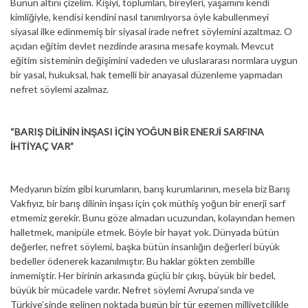
Bunun altını çizelim. Kişiyi, toplumları, bireyleri, yaşamını kendi
kimliğiyle, kendisi kendini nasıl tanımlıyorsa öyle kabullenmeyi
siyasal ilke edinmemiş bir siyasal irade nefret söylemini azaltmaz. O
açıdan eğitim devlet nezdinde arasına mesafe koymalı. Mevcut
eğitim sisteminin değişimini vadeden ve uluslararası normlara uygun
bir yasal, hukuksal, hak temelli bir anayasal düzenleme yapmadan
nefret söylemi azalmaz.
“BARIŞ DİLİNİN İNŞASI İÇİN YOĞUN BİR ENERJİ SARFINA
İHTİYAÇ VAR”
Medyanın bizim gibi kurumların, barış kurumlarının, mesela biz Barış
Vakfıyız, bir barış dilinin inşası için çok müthiş yoğun bir enerji sarf
etmemiz gerekir. Bunu göze almadan ucuzundan, kolayından hemen
halletmek, manipüle etmek. Böyle bir hayat yok. Dünyada bütün
değerler, nefret söylemi, başka bütün insanlığın değerleri büyük
bedeller ödenerek kazanılmıştır. Bu haklar gökten zembille
inmemiştir. Her birinin arkasında güçlü bir çıkış, büyük bir bedel,
büyük bir mücadele vardır. Nefret söylemi Avrupa’sında ve
Türkiye’sinde gelinen noktada bugün bir tür egemen milliyetçilikle