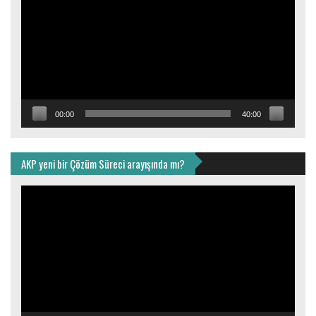
00:00
40:00
AKP yeni bir Çözüm Süreci arayışında mı?
Video
oynatıcı