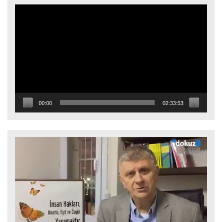
Video
oynatıcı
00:00
02:33:53
Video
oynatıcı