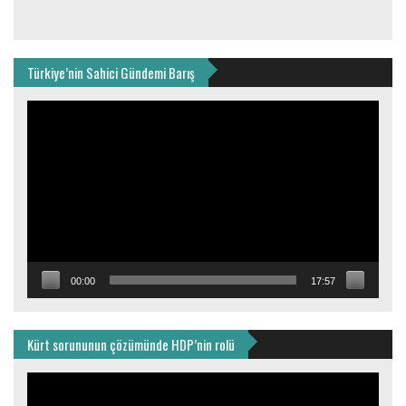
Türkiye’nin Sahici Gündemi Barış
Video
oynatıcı
00:00
17:57
Kürt sorununun çözümünde HDP’nin rolü
Video
oynatıcı