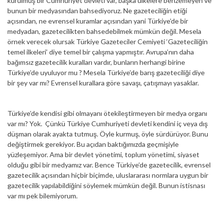
kurulmuş bir Cumhuriyet devleti var, başka ülkelere benzemeyen ve
bunun bir medyasından bahsediyoruz. Ne gazeteciliğin etiği
açısından, ne evrensel kuramlar açısından yani Türkiye’de bir
medyadan, gazetecilikten bahsedebilmek mümkün değil. Mesela
örnek verecek olursak Türkiye Gazeteciler Cemiyeti ‘Gazeteciliğin
temel ilkeleri’ diye temel bir çalışma yapmıştır. Avrupa’nın daha
bağımsız gazetecilik kuralları vardır, bunların herhangi birine
Türkiye’de uyuluyor mu ? Mesela Türkiye’de barış gazeteciliği diye
bir şey var mı? Evrensel kurallara göre savaşı, çatışmayı yasaklar.
Türkiye’de kendisi gibi olmayanı ötekileştirmeyen bir medya organı
var mı? Yok. Çünkü Türkiye Cumhuriyeti devleti kendini iç veya dış
düşman olarak ayakta tutmuş. Öyle kurmuş, öyle sürdürüyor. Bunu
değiştirmek gerekiyor. Bu açıdan baktığımızda geçmişiyle
yüzleşemiyor. Ama bir devlet yönetimi, toplum yönetimi, siyaset
olduğu gibi bir medyamız var. Bence Türkiye’de gazetecilik, evrensel
gazetecilik açısından hiçbir biçimde, uluslararası normlara uygun bir
gazetecilik yapılabildiğini söylemek mümkün değil. Bunun istisnası
var mı pek bilemiyorum.