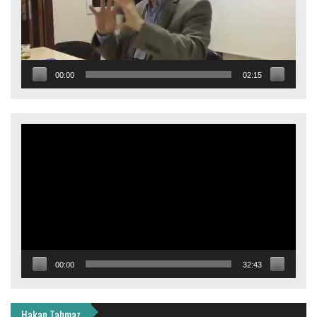
00:00
02:15
Video
oynatıcı
00:00
32:43
Hakan Tahmaz