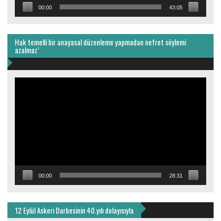
00:00
43:05
Hak temelli bir anayasal düzenleme yapmadan nefret söylemi
azalmaz’
Video
oynatıcı
00:00
28:31
12 Eylül Askeri Darbesinin 40.yılı dolayısıyla