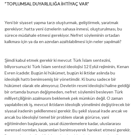
“TOPLUMSAL DUYARLILIĞA İHTİYAÇ VAR”
Yeni bir siyaset yapma tarzı oluşturmak, geliştirmek, yaratmak
gerekiyor; hatta yeni öznelerin sahaya inmesi, oluşturulması, bu
sürece müdahale etmesi gerekiyor. Nefret söyleminin ortadan
kalkması için ya da en azından azaltılabilmesi için neler yapılmalı?
Şimdi kabul etmek gerekir ki mevcut Türk İslam sentezini,
biliyorsunuz ki Türk İslam sentezi ideolojisi 12 Eylül rejiminin, Kenan
Evren icadıdır. Bugün ki hükümet, bugün ki iktidar aslında bu
ideolojik hattı benimsemiş bir yönetimdir. Ki bunu sadece bir
hükümet olarak ele almıyoruz. Devletin resmi ideolojisi haline geldiği
bir ortamda bunun değişmeden, nefret söylemini besleyen Türk
milliyetçiliğinin azalmasını beklemek pek mümkün değil. O zaman
yapılabilecek iş, mevcut iktidarın ideolojik yönelimini değiştirecek bir
siyasal iradenin şekillenmesi gerekir. Bu şekil siyasal irade ancak ve
ancak bu ideolojiyi temel bir problem olarak görürse, yani
eğitiminden başlayarak, yasal düzenlemelere kadar, uluslararası
evrensel normları, kazanımları benimseyerek hareket etmesi gerekir.