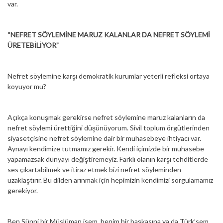
var.
“NEFRET SÖYLEMİNE MARUZ KALANLAR DA NEFRET SÖYLEMİ
ÜRETEBİLİYOR”
Nefret söylemine karşı demokratik kurumlar yeterli refleksi ortaya
koyuyor mu?
Açıkça konuşmak gerekirse nefret söylemine maruz kalanların da
nefret söylemi ürettiğini düşünüyorum. Sivil toplum örgütlerinden
siyasetçisine nefret söylemine dair bir muhasebeye ihtiyacı var.
Aynayı kendimize tutmamız gerekir. Kendi içimizde bir muhasebe
yapamazsak dünyayı değiştiremeyiz. Farklı olanın karşı tehditlerde
ses çıkartabilmek ve itiraz etmek bizi nefret söyleminden
uzaklaştırır. Bu dilden arınmak için hepimizin kendimizi sorgulamamız
gerekiyor.
Ben Sünni bir Müslüman isem benim bir başkasına ya da Türk’sem,