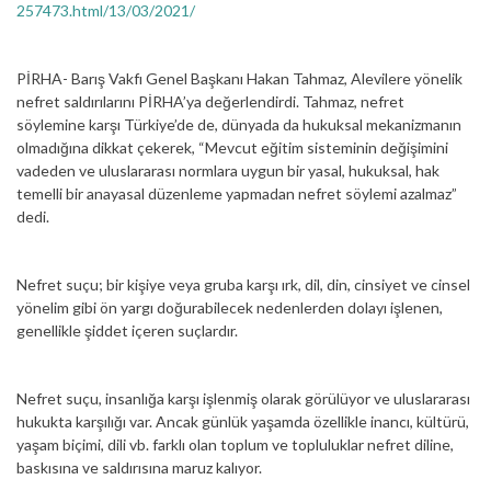
257473.html/13/03/2021/
PİRHA- Barış Vakfı Genel Başkanı Hakan Tahmaz, Alevilere yönelik
nefret saldırılarını PİRHA’ya değerlendirdi. Tahmaz, nefret
söylemine karşı Türkiye’de de, dünyada da hukuksal mekanizmanın
olmadığına dikkat çekerek, “Mevcut eğitim sisteminin değişimini
vadeden ve uluslararası normlara uygun bir yasal, hukuksal, hak
temelli bir anayasal düzenleme yapmadan nefret söylemi azalmaz”
dedi.
Nefret suçu; bir kişiye veya gruba karşı ırk, dil, din, cinsiyet ve cinsel
yönelim gibi ön yargı doğurabilecek nedenlerden dolayı işlenen,
genellikle şiddet içeren suçlardır.
Nefret suçu, insanlığa karşı işlenmiş olarak görülüyor ve uluslararası
hukukta karşılığı var. Ancak günlük yaşamda özellikle inancı, kültürü,
yaşam biçimi, dili vb. farklı olan toplum ve topluluklar nefret diline,
baskısına ve saldırısına maruz kalıyor.