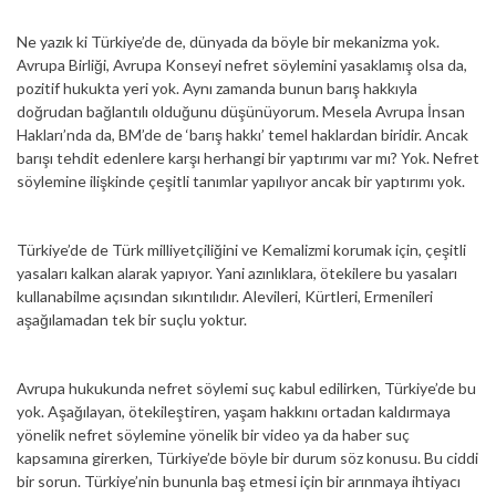
Ne yazık ki Türkiye’de de, dünyada da böyle bir mekanizma yok.
Avrupa Birliği, Avrupa Konseyi nefret söylemini yasaklamış olsa da,
pozitif hukukta yeri yok. Aynı zamanda bunun barış hakkıyla
doğrudan bağlantılı olduğunu düşünüyorum. Mesela Avrupa İnsan
Hakları’nda da, BM’de de ‘barış hakkı’ temel haklardan biridir. Ancak
barışı tehdit edenlere karşı herhangi bir yaptırımı var mı? Yok. Nefret
söylemine ilişkinde çeşitli tanımlar yapılıyor ancak bir yaptırımı yok.
Türkiye’de de Türk milliyetçiliğini ve Kemalizmi korumak için, çeşitli
yasaları kalkan alarak yapıyor. Yani azınlıklara, ötekilere bu yasaları
kullanabilme açısından sıkıntılıdır. Alevileri, Kürtleri, Ermenileri
aşağılamadan tek bir suçlu yoktur.
Avrupa hukukunda nefret söylemi suç kabul edilirken, Türkiye’de bu
yok. Aşağılayan, ötekileştiren, yaşam hakkını ortadan kaldırmaya
yönelik nefret söylemine yönelik bir video ya da haber suç
kapsamına girerken, Türkiye’de böyle bir durum söz konusu. Bu ciddi
bir sorun. Türkiye’nin bununla baş etmesi için bir arınmaya ihtiyacı