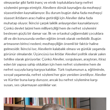
olmayanlar gibi farklı inanç ve etnik topluluklara karşı nefret
söylemini şırınga etmiştir. Alevilere dönük kaynağını da mezhepçi
siyasetinden kaynaklanıyor. Bu durum bugün daha fazla mezhepçi
siyaset iktidarın aracı haline getirdiği için Aleviler daha fazla
muhatap oluyor. İkincisi çarpık laiklik anlayışından kaynaklanıyor.
Çünkü devlet laizmi hem milliyetçiliği hem de nefret söylemini
besleyen güçlü bir damar var. İlk ve ortaokul çağlarındaki çocuklara
dil ve din konusunda verilen eğitim örnek olarak verilebilir. Bugün
artmasının birinci nedeni; mezhepçiliğin önemli bir faktör haline
gelmesidir. İkincisi ise; Alevilerin kalabalık olması ve günlük yaşamda
görünür olmalarıdır. Üçüncüsü ise iktidar Alevileri politik olarak yakın
tehlike olarak görüyorlar. Çünkü Aleviler, sorgulayan, araştıran, itiraz
eden bir yapıya sahip oldukları için hem nefret söylemine hem de
nefret suçuyla karşı karşıya kaldılar. Türk toplumunun a, eğitiminde,
sosyal yaşamında, nefret söylemi her gün yeniden üretiliyor. Aleviler
ve Kürtler buna karşı duruyor, ancak bu nefret söylemine karşı
susan, ses çıkarmayan azınlıklar var.