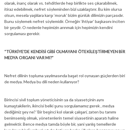
olarak, inanç olarak vs. tehditlerde hep birlikte ses çıkarabilmek,
itiraz edebilmek, nefret söyleminden bizi uzaklaştırır. Bu kim olursa
olsun, mesela yaşlılara karşı ‘moruk’ bizim günlük dilimizin parçasıdır.
Bunu söylemek nefret söylemidir. Örneğin ‘ihtiyar’ başkasını inciten
bir şeydir. O nedenle hepimizin arınmak için hepimizin kendini
sorgulaması gerekir.
“TÜRKİYE’DE KENDİSİ GİBİ OLMAYANI ÖTEKİLEŞTİRMEYEN BİR
MEDYA ORGANI VAR MI?”
Nefret dilinin topluma yayılmasında başat rol oynayan güçlerden biri
de medya. Medya bu dili neden kullanıyor?
Birincisi sivil toplum yöneticisinin ya da siyasetçinin aynı
kumaştakilerin, ikincisi belki şunu sorgulamamız gerek , medya
dediğimiz şey ne? ‘Bir beşinci kol olarak çalışan’, zaten bu tanımı
benimsemiş olmak, yönetenlerin temel siyasetinin aparatı haline
gelmektir. Bence medya tamda böyle bir, yani yanlış temellerde