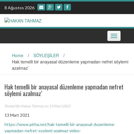
Skip
8 Ağustos 2026
to
content
Toggle
navigation
Home
/
SÖYLEŞİLER
/
Hak temelli bir anayasal düzenleme yapmadan nefret söylemi
azalmaz’
Hak temelli bir anayasal düzenleme yapmadan nefret
söylemi azalmaz’
Posted By
Hakan Tahmaz
on 13 Mart 2021
13 Mart 2021
https://www.pirha.net/hak-temelli-bir-anayasal-duzenleme-
yapmadan-nefret-soylemi-azalmaz-video-