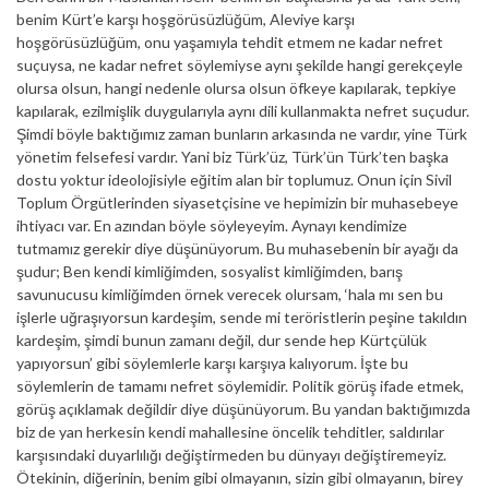
benim Kürt’e karşı hoşgörüsüzlüğüm, Aleviye karşı
hoşgörüsüzlüğüm, onu yaşamıyla tehdit etmem ne kadar nefret
suçuysa, ne kadar nefret söylemiyse aynı şekilde hangi gerekçeyle
olursa olsun, hangi nedenle olursa olsun öfkeye kapılarak, tepkiye
kapılarak, ezilmişlik duygularıyla aynı dili kullanmakta nefret suçudur.
Şimdi böyle baktığımız zaman bunların arkasında ne vardır, yine Türk
yönetim felsefesi vardır. Yani biz Türk’üz, Türk’ün Türk’ten başka
dostu yoktur ideolojisiyle eğitim alan bir toplumuz. Onun için Sivil
Toplum Örgütlerinden siyasetçisine ve hepimizin bir muhasebeye
ihtiyacı var. En azından böyle söyleyeyim. Aynayı kendimize
tutmamız gerekir diye düşünüyorum. Bu muhasebenin bir ayağı da
şudur; Ben kendi kimliğimden, sosyalist kimliğimden, barış
savunucusu kimliğimden örnek verecek olursam, ‘hala mı sen bu
işlerle uğraşıyorsun kardeşim, sende mi teröristlerin peşine takıldın
kardeşim, şimdi bunun zamanı değil, dur sende hep Kürtçülük
yapıyorsun’ gibi söylemlerle karşı karşıya kalıyorum. İşte bu
söylemlerin de tamamı nefret söylemidir. Politik görüş ifade etmek,
görüş açıklamak değildir diye düşünüyorum. Bu yandan baktığımızda
biz de yan herkesin kendi mahallesine öncelik tehditler, saldırılar
karşısındaki duyarlılığı değiştirmeden bu dünyayı değiştiremeyiz.
Ötekinin, diğerinin, benim gibi olmayanın, sizin gibi olmayanın, birey