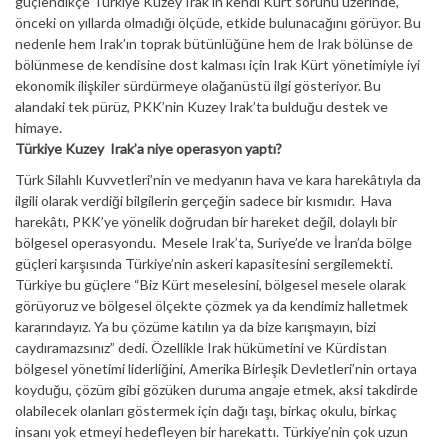
güçlendikçe Türkiye Kuzey Irak’ın kendi Kürt sorunu üzerinde,
önceki on yıllarda olmadığı ölçüde, etkide bulunacağını görüyor. Bu
nedenle hem Irak’ın toprak bütünlüğüne hem de Irak bölünse de
bölünmese de kendisine dost kalması için Irak Kürt yönetimiyle iyi
ekonomik ilişkiler sürdürmeye olağanüstü ilgi gösteriyor. Bu
alandaki tek pürüz, PKK’nin Kuzey Irak’ta bulduğu destek ve
himaye.
Türkiye Kuzey Irak’a niye operasyon yaptı?
Türk Silahlı Kuvvetleri’nin ve medyanın hava ve kara harekâtıyla da
ilgili olarak verdiği bilgilerin gerçeğin sadece bir kısmıdır. Hava
harekâtı, PKK’ye yönelik doğrudan bir hareket değil, dolaylı bir
bölgesel operasyondu. Mesele Irak’ta, Suriye’de ve İran’da bölge
güçleri karşısında Türkiye’nin askeri kapasitesini sergilemekti.
Türkiye bu güçlere “Biz Kürt meselesini, bölgesel mesele olarak
görüyoruz ve bölgesel ölçekte çözmek ya da kendimiz halletmek
kararındayız. Ya bu çözüme katılın ya da bize karışmayın, bizi
caydıramazsınız” dedi. Özellikle Irak hükümetini ve Kürdistan
bölgesel yönetimi liderliğini, Amerika Birleşik Devletleri’nin ortaya
koyduğu, çözüm gibi gözüken duruma angaje etmek, aksi takdirde
olabilecek olanları göstermek için dağı taşı, birkaç okulu, birkaç
insanı yok etmeyi hedefleyen bir harekattı. Türkiye’nin çok uzun