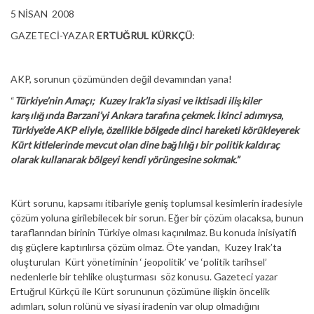
5 NİSAN 2008
GAZETECİ-YAZAR
ERTUĞRUL KÜRKÇÜ
:
AKP, sorunun çözümünden değil devamından yana!
“
Türkiye’nin Amaçı; Kuzey Irak’la siyasi ve iktisadi ilişkiler
karşılığında Barzani’yi Ankara tarafına çekmek. İkinci adımıysa,
Türkiye’de AKP eliyle, özellikle bölgede dinci hareketi körükleyerek
Kürt kitlelerinde mevcut olan dine bağlılığı bir politik kaldıraç
olarak kullanarak bölgeyi kendi yörüngesine sokmak.”
Kürt sorunu, kapsamı itibariyle geniş toplumsal kesimlerin iradesiyle
çözüm yoluna girilebilecek bir sorun. Eğer bir çözüm olacaksa, bunun
taraflarından birinin Türkiye olması kaçınılmaz. Bu konuda inisiyatifi
dış güçlere kaptırılırsa çözüm olmaz. Öte yandan, Kuzey Irak’ta
oluşturulan Kürt yönetiminin ‘ jeopolitik’ ve ‘politik tarihsel’
nedenlerle bir tehlike oluşturması söz konusu. Gazeteci yazar
Ertuğrul Kürkçü ile Kürt sorununun çözümüne ilişkin öncelik
adımları, solun rolünü ve siyasi iradenin var olup olmadığını