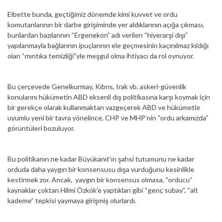
Elbette bunda, geçtiğimiz dönemde kimi kuvvet ve ordu
komutanlarının bir darbe girişiminde yer aldıklarının açığa çıkması,
bunlardan bazılarının “Ergenekon” adı verilen “hiyerarşi dışı”
yapılanmayla bağlarının ipuçlarının ele geçmesinin kaçınılmaz kıldığı
olan “mıntıka temizliği”yle meşgul olma ihtiyacı da rol oynuyor.
Bu çerçevede Genelkurmay, Kıbrıs, Irak vb. askeri-güvenlik
konularını hükümetin ABD eksenli dış politikasına karşı koymak için
bir gerekçe olarak kullanmaktan vazgeçerek ABD ve hükümetle
uyumlu yeni bir tavra yönelince, CHP ve MHP’nin “ordu arkamızda”
görüntüleri bozuluyor.
Bu politikanın ne kadar Büyükanıt’ın şahsi tutumunu ne kadar
orduda daha yaygın bir konsensusu dışa vurduğunu kesinlikle
kestirmek zor. Ancak, yaygın bir konsensus olmasa, “orducu”
kaynaklar çoktan Hilmi Özkök’e yaptıkları gibi “genç subay”, “alt
kademe” tepkisi yaymaya girişmiş olurlardı.