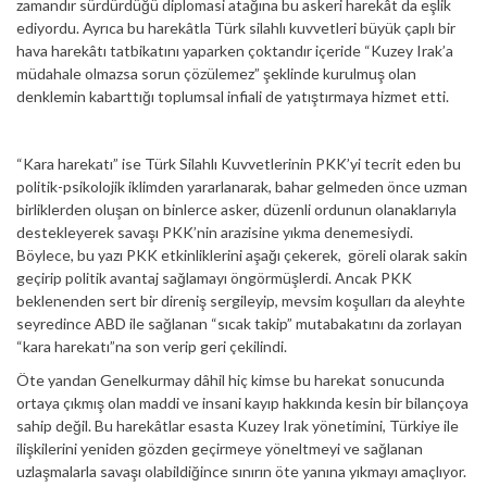
zamandır sürdürdüğü diplomasi atağına bu askeri harekât da eşlik
ediyordu. Ayrıca bu harekâtla Türk silahlı kuvvetleri büyük çaplı bir
hava harekâtı tatbikatını yaparken çoktandır içeride “Kuzey Irak’a
müdahale olmazsa sorun çözülemez” şeklinde kurulmuş olan
denklemin kabarttığı toplumsal infiali de yatıştırmaya hizmet etti.
“Kara harekatı” ise Türk Silahlı Kuvvetlerinin PKK’yi tecrit eden bu
politik-psikolojik iklimden yararlanarak, bahar gelmeden önce uzman
birliklerden oluşan on binlerce asker, düzenli ordunun olanaklarıyla
destekleyerek savaşı PKK’nin arazisine yıkma denemesiydi.
Böylece, bu yazı PKK etkinliklerini aşağı çekerek, göreli olarak sakin
geçirip politik avantaj sağlamayı öngörmüşlerdi. Ancak PKK
beklenenden sert bir direniş sergileyip, mevsim koşulları da aleyhte
seyredince ABD ile sağlanan “sıcak takip” mutabakatını da zorlayan
“kara harekatı”na son verip geri çekilindi.
Öte yandan Genelkurmay dâhil hiç kimse bu harekat sonucunda
ortaya çıkmış olan maddi ve insani kayıp hakkında kesin bir bilançoya
sahip değil. Bu harekâtlar esasta Kuzey Irak yönetimini, Türkiye ile
ilişkilerini yeniden gözden geçirmeye yöneltmeyi ve sağlanan
uzlaşmalarla savaşı olabildiğince sınırın öte yanına yıkmayı amaçlıyor.