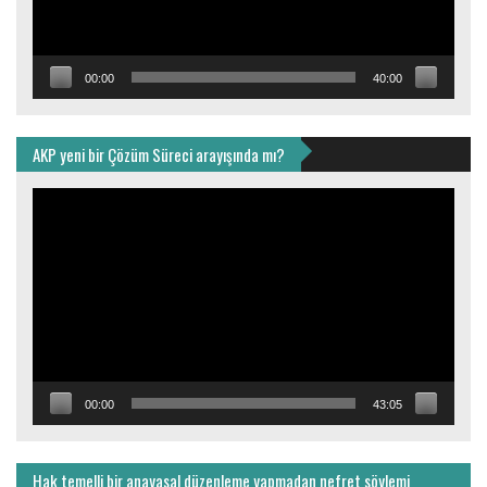
00:00
40:00
AKP yeni bir Çözüm Süreci arayışında mı?
Video
oynatıcı
00:00
43:05
Hak temelli bir anayasal düzenleme yapmadan nefret söylemi