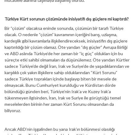
mücadele alanına taşımaya başlamış olurdu.
Türkiye Kürt sorunun çözümünde inisiyatifi dış güçlere mi kaptırdı?
Bir “çözüm” olacaksa eninde sonunda, çözümün bir tarafı Türkiye
olacak. O nedenle “çözüm” kavramının içeriğini barış, uzlaşma,
kardeşlik gibi kavramlarla ilişkilendireceksek, inisiyatifin dış güçlere
kaptırıldığı bir çözüm olamaz. Öte yandan “dış güçler” Avrupa Birliği
ve ABD aslında Türkiye’de her zaman bir “iç güç” oldukları için bu
süreçte etki sahibi olmamaları da düşünülemez. Öte yandan Kürtler
sadece Türkiye’de değil İran, Irak ve Suriye’de de yaşadıklarından ve
karşılıklı çok yakın ilişkilere sahip olduklarından “Kürt Sorunu”
sadece Türkiye toprakları içinde başlayıp biten bir mesele de
olmayacak. Bunu Cumhuriyet kurulduğu ve Kürdistan dörde
bölündüğü günden beri, Türkiye’nin Irak’a ve Kuzey Irak’a
tükenmeyen ilgisinden, İran, Irak ve Suriye ile görüştüğü temel
meselelerden birinin her zaman Kürt Sorunu olmasından da
biliyoruz.
Ancak ABD’nin işgalinden bu yana Irak’ın bölünmesi olasılığı