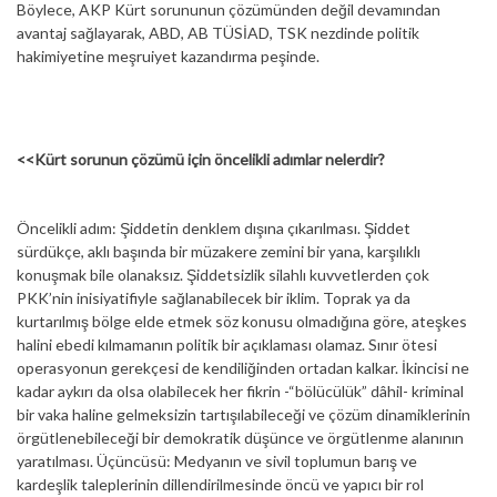
Böylece, AKP Kürt sorununun çözümünden değil devamından
avantaj sağlayarak, ABD, AB TÜSİAD, TSK nezdinde politik
hakimiyetine meşruiyet kazandırma peşinde.
<<Kürt sorunun çözümü için öncelikli adımlar nelerdir?
Öncelikli adım: Şiddetin denklem dışına çıkarılması. Şiddet
sürdükçe, aklı başında bir müzakere zemini bir yana, karşılıklı
konuşmak bile olanaksız. Şiddetsizlik silahlı kuvvetlerden çok
PKK’nin inisiyatifiyle sağlanabilecek bir iklim. Toprak ya da
kurtarılmış bölge elde etmek söz konusu olmadığına göre, ateşkes
halini ebedi kılmamanın politik bir açıklaması olamaz. Sınır ötesi
operasyonun gerekçesi de kendiliğinden ortadan kalkar. İkincisi ne
kadar aykırı da olsa olabilecek her fikrin -“bölücülük” dâhil- kriminal
bir vaka haline gelmeksizin tartışılabileceği ve çözüm dinamiklerinin
örgütlenebileceği bir demokratik düşünce ve örgütlenme alanının
yaratılması. Üçüncüsü: Medyanın ve sivil toplumun barış ve
kardeşlik taleplerinin dillendirilmesinde öncü ve yapıcı bir rol