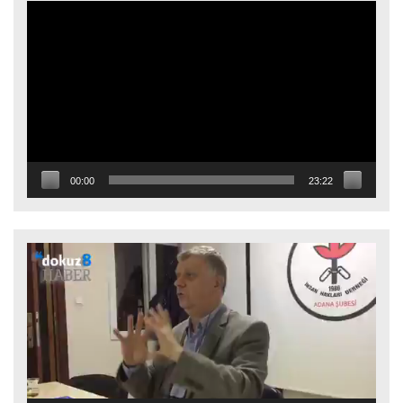
Video
oynatıcı
00:00
23:22
Video
oynatıcı