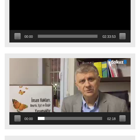
00:00
02:33:53
Video
oynatıcı
00:00
02:18