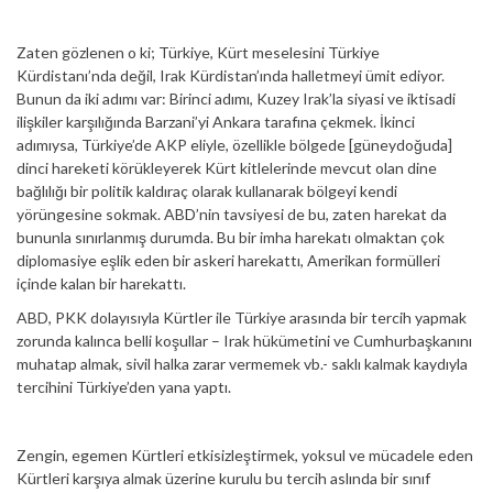
Zaten gözlenen o ki; Türkiye, Kürt meselesini Türkiye
Kürdistanı’nda değil, Irak Kürdistan’ında halletmeyi ümit ediyor.
Bunun da iki adımı var: Birinci adımı, Kuzey Irak’la siyasi ve iktisadi
ilişkiler karşılığında Barzani’yi Ankara tarafına çekmek. İkinci
adımıysa, Türkiye’de AKP eliyle, özellikle bölgede [güneydoğuda]
dinci hareketi körükleyerek Kürt kitlelerinde mevcut olan dine
bağlılığı bir politik kaldıraç olarak kullanarak bölgeyi kendi
yörüngesine sokmak. ABD’nin tavsiyesi de bu, zaten harekat da
bununla sınırlanmış durumda. Bu bir imha harekatı olmaktan çok
diplomasiye eşlik eden bir askeri harekattı, Amerikan formülleri
içinde kalan bir harekattı.
ABD, PKK dolayısıyla Kürtler ile Türkiye arasında bir tercih yapmak
zorunda kalınca belli koşullar – Irak hükümetini ve Cumhurbaşkanını
muhatap almak, sivil halka zarar vermemek vb.- saklı kalmak kaydıyla
tercihini Türkiye’den yana yaptı.
Zengin, egemen Kürtleri etkisizleştirmek, yoksul ve mücadele eden
Kürtleri karşıya almak üzerine kurulu bu tercih aslında bir sınıf