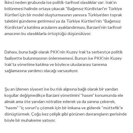
İkinci neden grubunda ise politik-tarihsel olasılıklar var: Irak’ın
bölünmesi halinde ortaya çıkacak “Bağımsız Kürdistan”ın Türkiye
Kürtleri için bir model oluşturmasının yanısıra Türkiye’den toprak
talebini gündeme getirmesi ya da Türkiye Kürtleri’nin “Bağımsız
Kürdistan”a katılma arzularını ayaklandırması, Barzani’nin tarihsel
amacının bu olasılıklarla örtüştüğü düşünülüyor.
Dahası, buna bağlı olarak PKK’nin Kuzey Irak’ta serbestçe politik
faaliyette bulunmasının önlenmemesi. Bunun ise PKK’nin Kuzey
Irak’ta yönetime katılma ve böylece uluslararası tanınma
sağlamasına yardımcı olacağı varsayılıyor.
Şu an izlenen siyaset ise bu risk algısına bağlı olarak bir yandan
koşullar değişmedikçe Barzani yönetimini “hasım” konumunda ele
almak ama öte yandan nötralize ederek ya da yanına çekerek,
“hasmı” “iç sorun”u çözmek için bir imkana ve giderek “müttefik”e
dönüştürmek. Çoğu kez çelişik gibi görünen davranışların gerisinde
böyle bir muhakeme yatıyor.