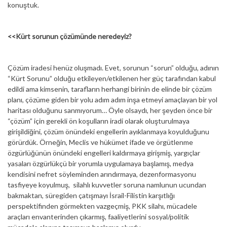
konuştuk.
<<Kürt sorunun çözümünde neredeyiz?
Çözüm iradesi henüz oluşmadı. Evet, sorunun “sorun” olduğu, adının
“Kürt Sorunu” olduğu etkileyen/etkilenen her güç tarafından kabul
edildi ama kimsenin, tarafların herhangi birinin de elinde bir çözüm
planı, çözüme giden bir yolu adım adım inşa etmeyi amaçlayan bir yol
haritası olduğunu sanmıyorum… Öyle olsaydı, her şeyden önce bir
“çözüm” için gerekli ön koşulların iradi olarak oluşturulmaya
girişildiğini, çözüm önündeki engellerin ayıklanmaya koyulduğunu
görürdük. Örneğin, Meclis ve hükümet ifade ve örgütlenme
özgürlüğünün önündeki engelleri kaldırmaya girişmiş, yargıçlar
yasaları özgürlükçü bir yorumla uygulamaya başlamış, medya
kendisini nefret söyleminden arındırmaya, dezenformasyonu
tasfiyeye koyulmuş, silahlı kuvvetler soruna namlunun ucundan
bakmaktan, süregiden çatışmayı İsrail-Filistin karşıtlığı
perspektifinden görmekten vazgeçmiş, PKK silahı, mücadele
araçları envanterinden çıkarmış, faaliyetlerini sosyal/politik