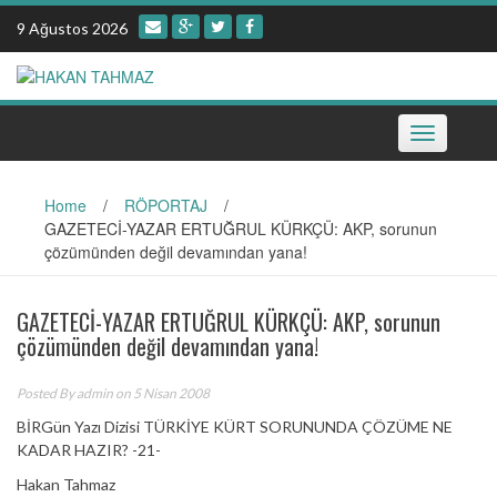
Skip
9 Ağustos 2026
to
content
Toggle
navigation
Home
/
RÖPORTAJ
/
GAZETECİ-YAZAR ERTUĞRUL KÜRKÇÜ: AKP, sorunun
çözümünden değil devamından yana!
GAZETECİ-YAZAR ERTUĞRUL KÜRKÇÜ: AKP, sorunun
çözümünden değil devamından yana!
Posted By
admin
on 5 Nisan 2008
BİRGün Yazı Dizisi TÜRKİYE KÜRT SORUNUNDA ÇÖZÜME NE
KADAR HAZIR? -21-
Hakan Tahmaz