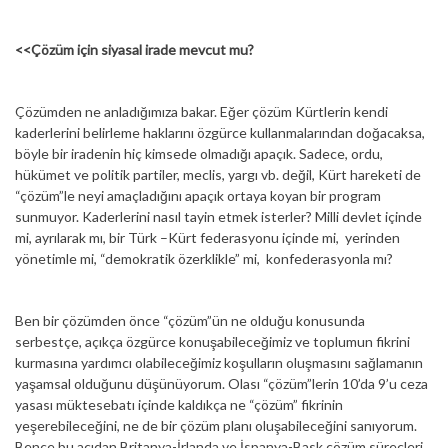
<<Çözüm için siyasal irade mevcut mu?
Çözümden ne anladığımıza bakar. Eğer çözüm Kürtlerin kendi
kaderlerini belirleme haklarını özgürce kullanmalarından doğacaksa,
böyle bir iradenin hiç kimsede olmadığı apaçık. Sadece, ordu,
hükümet ve politik partiler, meclis, yargı vb. değil, Kürt hareketi de
“çözüm”le neyi amaçladığını apaçık ortaya koyan bir program
sunmuyor. Kaderlerini nasıl tayin etmek isterler? Milli devlet içinde
mi, ayrılarak mı, bir Türk –Kürt federasyonu içinde mi, yerinden
yönetimle mi, “demokratik özerklikle” mi, konfederasyonla mı?
Ben bir çözümden önce “çözüm”ün ne olduğu konusunda
serbestçe, açıkça özgürce konuşabileceğimiz ve toplumun fikrini
kurmasına yardımcı olabileceğimiz koşulların oluşmasını sağlamanın
yaşamsal olduğunu düşünüyorum. Olası “çözüm”lerin 10’da 9’u ceza
yasası müktesebatı içinde kaldıkça ne “çözüm” fikrinin
yeşerebileceğini, ne de bir çözüm planı oluşabileceğini sanıyorum.
Bence bu açıdan Britanya-İrlanda ve İspanya-Bask çözüm süreçleri