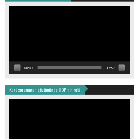
Video
oynatıcı
00:00
17:57
Kürt sorununun çözümünde HDP’nin rolü
Video
oynatıcı