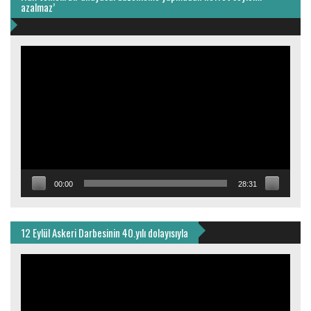
azalmaz’
Video
oynatıcı
00:00
28:31
12 Eylül Askeri Darbesinin 40.yılı dolayısıyla
Video
oynatıcı