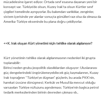
mücadelesine işaret ediyor. Ortada sınıf esasına dayanan yeni bir
konsept var. Türkiye’de olsun, Kuzey Irak’ta olsun Kürtler sınıf
çizgileri temelinde ayrışıyorlar. Bu bakımdan varlıklılar, zenginler,
sistem içerisinde yer alanlar sonuçta gönülleri razı olsa da olmasa da
Amerika-Türkiye ekseninde bu plana doğru çekiliyorlar.
<<K. Irak oluşan Kürt yönetimi niçin tehlike olarak algılanıyor?
Kürt yönetimin tehlike olarak algılanmasının nedenleri iki grupta
toplanabilir:
Birinci neden grubu jeopolitik olasılıklardan oluşuyor: Uluslararası
güç dengelerindeki öngörülemeyebilecek güç kaymalarının, Kuzay
Irak toprağının “Türkiye’ye düşman” güçlerin, bu arada PKK’nin,
harekat üssüne dönüşmesi; Kerkük ve Musul’da mevcut olduğu
varsayılan Türkiye nüfuzunu aşındırması; Türkiye’nin başlıca petrol
tedarik merkezlerinden birinin devreden çıkması vb..