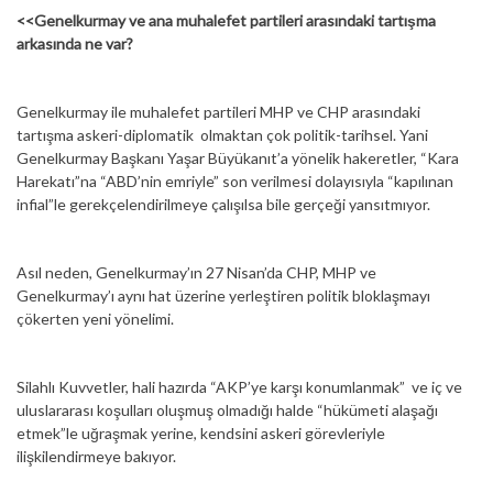
<<Genelkurmay ve ana muhalefet partileri arasındaki tartışma
arkasında ne var?
Genelkurmay ile muhalefet partileri MHP ve CHP arasındaki
tartışma askeri-diplomatik olmaktan çok politik-tarihsel. Yani
Genelkurmay Başkanı Yaşar Büyükanıt’a yönelik hakeretler, “Kara
Harekatı”na “ABD’nin emriyle” son verilmesi dolayısıyla “kapılınan
infial”le gerekçelendirilmeye çalışılsa bile gerçeği yansıtmıyor.
Asıl neden, Genelkurmay’ın 27 Nisan’da CHP, MHP ve
Genelkurmay’ı aynı hat üzerine yerleştiren politik bloklaşmayı
çökerten yeni yönelimi.
Silahlı Kuvvetler, hali hazırda “AKP’ye karşı konumlanmak” ve iç ve
uluslararası koşulları oluşmuş olmadığı halde “hükümeti alaşağı
etmek”le uğraşmak yerine, kendsini askeri görevleriyle
ilişkilendirmeye bakıyor.