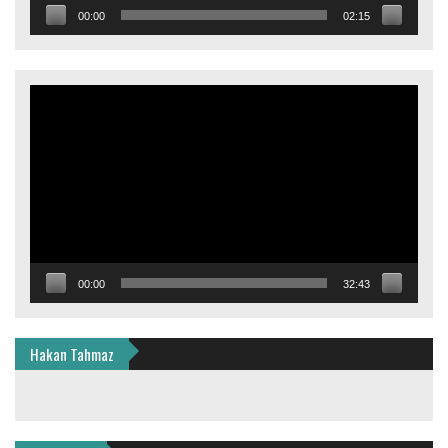
00:00
02:15
Video
oynatıcı
00:00
32:43
Hakan Tahmaz