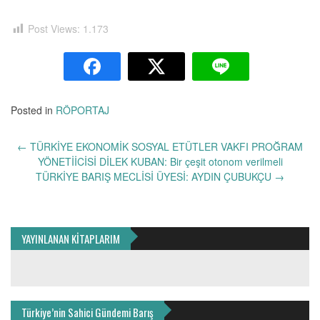
Post Views:
1.173
Posted in
RÖPORTAJ
Yazı
←
TÜRKİYE EKONOMİK SOSYAL ETÜTLER VAKFI PROĞRAM
dolaşımı
YÖNETİİCİSİ DİLEK KUBAN: Bir çeşit otonom verilmeli
TÜRKİYE BARIŞ MECLİSİ ÜYESİ: AYDIN ÇUBUKÇU
→
YAYINLANAN KİTAPLARIM
Türkiye’nin Sahici Gündemi Barış